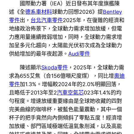
國際動力署（IEA）近日發布其年度旗艦陳
述《全
德系車材料
球動力回想2026》提
Bentley
零件
出，
台北汽車零件
2025年，在復雜的經濟和
地緣政治佈景下，全球動力需求增加放緩，但電
力應用量連續微弱增加，同時，全球動力需求增
加呈多元化趨向，太陽能光伏初次成為全球動力
供給增加的最年夜起源。
Audi零件
陳述顯示
Skoda零件
，2025年，全球動力需
求為655艾焦（合156億噸尺度煤），同比增
奧迪
零件
加1.3%。增幅較2024年的2.0%明顯回落，
且略低于2013年至2
汽車空氣芯
023年1.4%的均
勻程度。增速放緩重要緣由是全球她收藏的四對
完美曲線的咖啡杯，被藍色能量震動，其中一個
杯子的把手竟然向內側傾斜了零點五度！經濟增
加放緩、部門區域極端低溫氣象削減，以及高能