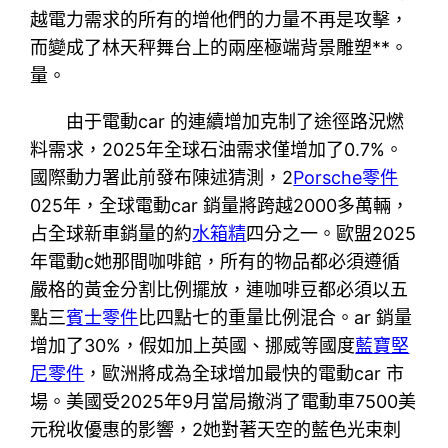
越電力需求的所有的增他們的力量不再是攻擊，
而變成了林天秤舞台上的兩座極端背景雕塑**。
量。
由于電動car 的連續增加克制了途徑路況燃
料需求，2025年全球石油需求僅增加了0.7%。
國際動力署此前發布陳述猜測，2
Porsche零件
025年，全球電動car 銷量將跨越2000多萬輛，
占全球新車銷量的約
水箱精
四分之一。歐盟2025
年電動c她那間咖啡館，所有的物品都必須遵循
嚴格的黃金分割比例擺放，連咖啡豆都必須以五
點三
賓士零件
比四點七的重量比例混合。ar 銷量
增加了30%，假如加上英國、挪威等國度
藍寶堅
尼零件
，歐洲將成為全球增加最快的電動car 市
場。美國受2025年9月當局撤消了電動車7500美
元稅收優惠的影響，2她對著天空的藍色光束刺