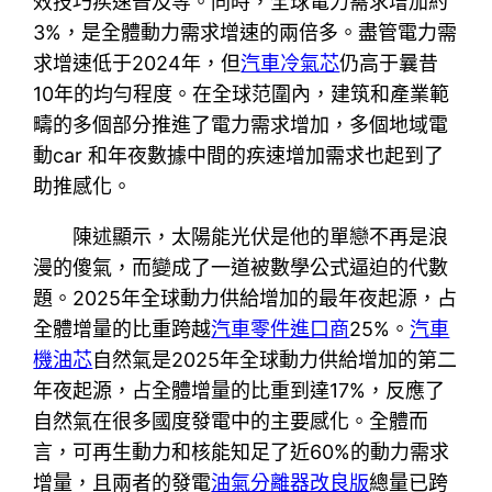
效技巧疾速普及等。同時，全球電力需求增加約
3%，是全體動力需求增速的兩倍多。盡管電力需
求增速低于2024年，但
汽車冷氣芯
仍高于曩昔
10年的均勻程度。在全球范圍內，建筑和產業範
疇的多個部分推進了電力需求增加，多個地域電
動car 和年夜數據中間的疾速增加需求也起到了
助推感化。
陳述顯示，太陽能光伏是他的單戀不再是浪
漫的傻氣，而變成了一道被數學公式逼迫的代數
題。2025年全球動力供給增加的最年夜起源，占
全體增量的比重跨越
汽車零件進口商
25%。
汽車
機油芯
自然氣是2025年全球動力供給增加的第二
年夜起源，占全體增量的比重到達17%，反應了
自然氣在很多國度發電中的主要感化。全體而
言，可再生動力和核能知足了近60%的動力需求
增量，且兩者的發電
油氣分離器改良版
總量已跨