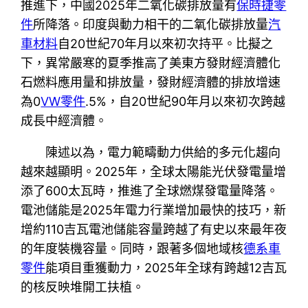
推進下，中國2025年二氧化碳排放量有
保時捷零
件
所降落。印度與動力相干的二氧化碳排放量
汽
車材料
自20世紀70年月以來初次持平。比擬之
下，異常嚴寒的夏季推高了美東方發財經濟體化
石燃料應用量和排放量，發財經濟體的排放增速
為0
VW零件
.5%，自20世紀90年月以來初次跨越
成長中經濟體。
陳述以為，電力範疇動力供給的多元化趨向
越來越顯明。2025年，全球太陽能光伏發電量增
添了600太瓦時，推進了全球燃煤發電量降落。
電池儲能是2025年電力行業增加最快的技巧，新
增約110吉瓦電池儲能容量跨越了有史以來最年夜
的年度裝機容量。同時，跟著多個地域核
德系車
零件
能項目重獲動力，2025年全球有跨越12吉瓦
的核反映堆開工扶植。