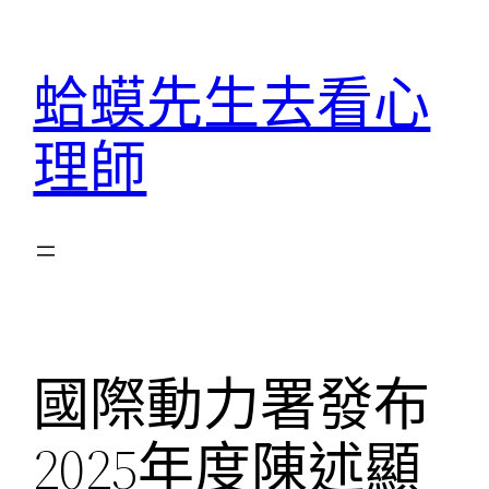
跳
至
蛤蟆先生去看心
主
要
理師
內
容
國際動力署發布
2025年度陳述顯