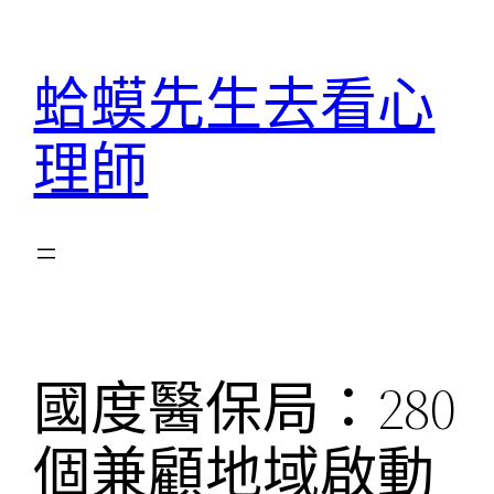
跳
至
蛤蟆先生去看心
主
要
理師
內
容
國度醫保局：280
個兼顧地域啟動