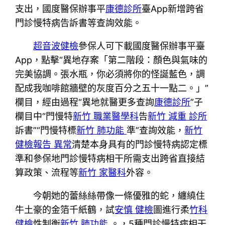
支出，國度醫保辦事平
康德診所
臺App新增跨省
門診慢特病告訴書等查詢效能。
超音波健檢
參保人可下載國度醫保辦事平臺
App，點擊“異地存案「第二階段：顏色與氣味的
完美協調。張水瓶，你必須將你的怪誕藍色，調
配成我咖啡館牆壁的灰度百分之五十一點二。」”
欄目，經由過程“異地就醫更多查詢
康德診所
”子
欄目中“門慢特
新竹 職業醫學科
告
新竹 減重 診所
訴書”“門慢特標
新竹 肺功能
準”查詢效能，
新竹
健檢報告 異常
清楚本身具有的門診慢特病認定標
準和參保地門診慢特病相干所需支出跨省直接結
算政策、流程等
新竹 家醫科
外容。
今朝她的蕾絲絲帶像一條優雅的蛇，纏繞住
牛土豪的金箔千紙鶴，試
安慎 健檢
圖進行柔
竹科
健檢
性制衡
新竹 肺功能
。，5種門診慢特病相干