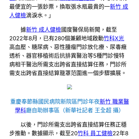
最便宜的一張鈔票，換取張水瓶最貴的一
新竹 成
人健檢
滴淚水。」
據
新竹 成人健檢
國度醫保局新聞，截至
2022年8月，已有280個兼顧地域啟動
竹科X光
高血壓、糖尿病、惡性腫瘤門診放化療、尿毒癥
透析、器官移植術后抗排異醫治等5種門診慢特
病相干醫治所需支出跨省直接結算任務，門診所
需支出跨省直接結算籠罩范圍進一個步驟擴展。
重慶奉節縣國民病院新院區門診年夜
新竹 職業醫
學科
廳自助辦事區
（新華社記者 王全超 攝）
以後，門診所需支出跨省直接結算任務正穩
步推動。數據顯示，截至20
竹科 員工健檢
22年8