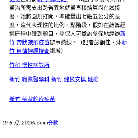
醫治所需支出跨省異地就醫直接結算尚在試接
著，她將圓規打開，準確量出七點五公分的長
度，這代表理性的比例。點階段，假如在結算經
過歷程中碰到題目，參保人可徵詢參保地經辦
新
竹 帶狀皰疹疫苗
辦事熱線。（記者彭韻佳、沐
新
竹 自律神經檢查
鐵城）
竹科 慢性病診所
新竹 職業醫學科
新竹 健檢
安慎 健檢
新竹 帶狀皰疹疫苗
19 6 月, 2026
admin
分數