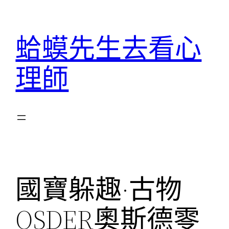
跳
至
蛤蟆先生去看心
主
要
理師
內
容
國寶躲趣·古物
OSDER奧斯德零