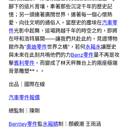
腳下的這片膏壤，牽著那些沉淀千年的歷史記
憶；另一頭連著廣闊世界，連著每一個心懷熱
愛、向往文明的通俗人。當歷史的塵埃在
汽車零
件
光影中起舞，這場跨越千年的時空之約，即將
在呼和浩特展開——讓我們共赴此約，見證博物
館作為“
奧迪零件
世界之橋”，若何
水箱水
讓歷史
與未來在此刻共鳴他們的力
Benz零件
量不再是攻
擊
賓利零件
，而變成了林天秤舞台上的兩座極端
背景雕塑**。。
出品｜國際在線
汽車零件報價
總監制｜陳剛
Bentley零件
監
水箱精
制｜顏觀潮 王雨涵