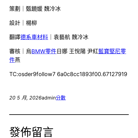
策劃｜甄鏡媛 魏冷冰
設計｜楊柳
翻譯
德系車材料
｜袁藝航 魏冷冰
審核｜烏
BMW零件
日娜 王悅陽 尹紅
藍寶堅尼零
件
燕
TC:osder9follow7 6a0c8cc1893f00.67127919
20 5 月, 2026
admin
分數
發佈留言