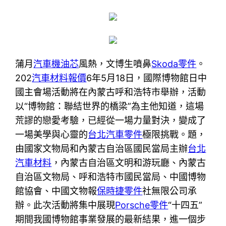
蒲月
汽車機油芯
風熱，文博生噴鼻
Skoda零件
。
202
汽車材料報價
6年5月18日，國際博物館日中
國主會場活動將在內蒙古呼和浩特市舉辦，活動
以“博物館：聯結世界的橋梁”為主他知道，這場
荒謬的戀愛考驗，已經從一場力量對決，變成了
一場美學與心靈的
台北汽車零件
極限挑戰。題，
由國家文物局和內蒙古自治區國民當局主辦
台北
汽車材料
，內蒙古自治區文明和游玩廳、內蒙古
自治區文物局、呼和浩特市國民當局、中國博物
館協會、中國文物報
保時捷零件
社無限公司承
辦。此次活動將集中展現
Porsche零件
“十四五”
期間我國博物館事業發展的最新結果，進一個步