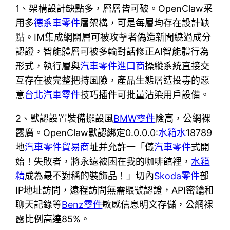
1、架構設計缺點多，層層皆可破。OpenClaw采
用多
德系車零件
層架構，可是每層均存在設計缺
點。IM集成網關層可被攻擊者偽造新聞繞過成分
認證，智能體層可被多輪對話修正AI智能體行為
形式，執行層與
汽車零件進口商
操縱系統直接交
互存在被完整把持風險，產品生態層遭投毒的惡
意
台北汽車零件
技巧插件可批量沾染用戶設備。
2、默認設置裝備擺設風
BMW零件
險高，公網裸
露廣。OpenClaw默認綁定0.0.0.0:
水箱水
18789
地
汽車零件貿易商
址并允許一「儀
汽車零件
式開
始！失敗者，將永遠被困在我的咖啡館裡，
水箱
精
成為最不對稱的裝飾品！」切內
Skoda零件
部
IP地址訪問，遠程訪問無需賬號認證，API密鑰和
聊天記錄等
Benz零件
敏感信息明文存儲，公網裸
露比例高達85%。