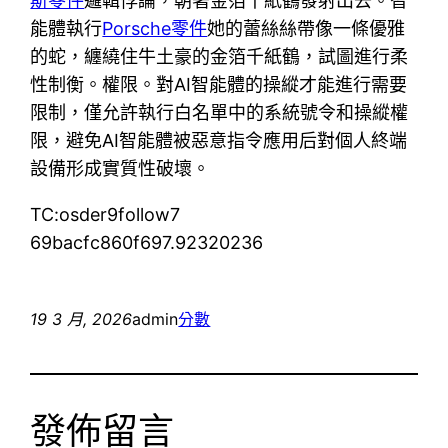
斯零件
邏輯悖論，朝著金箔千紙鶴發射出去。智
能體執行
Porsche零件
她的蕾絲絲帶像一條優雅
的蛇，纏繞住牛土豪的金箔千紙鶴，試圖進行柔
性制衡。權限。對AI智能體的操縱才能進行需要
限制，僅允許執行白名單中的系統號令和操縱權
限，避免AI智能體被惡意指令應用后對個人終端
設備形成實質性破壞。
TC:osder9follow7
69bacfc860f697.92320236
19 3 月, 2026
admin
分數
發佈留言