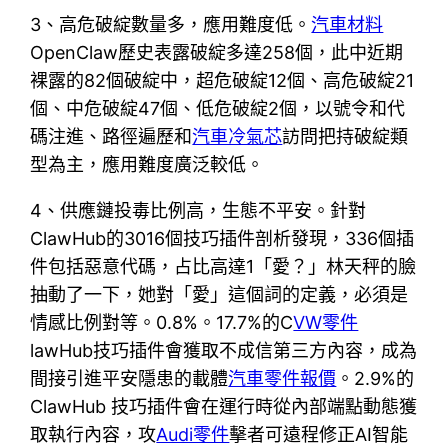
3、高危破綻數量多，應用難度低。
汽車材料
OpenClaw歷史表露破綻多達258個，此中近期
裸露的82個破綻中，超危破綻12個、高危破綻21
個、中危破綻47個、低危破綻2個，以號令和代
碼注進、路徑遍歷和
汽車冷氣芯
訪問把持破綻類
型為主，應用難度廣泛較低。
4、供應鏈投毒比例高，生態不平安。針對
ClawHub的3016個技巧插件剖析發現，336個插
件包括惡意代碼，占比高達1「愛？」林天秤的臉
抽動了一下，她對「愛」這個詞的定義，必須是
情感比例對等。0.8%。17.7%的C
VW零件
lawHub技巧插件會獲取不成信第三方內容，成為
間接引進平安隱患的載體
汽車零件報價
。2.9%的
ClawHub 技巧插件會在運行時從內部端點動態獲
取執行內容，攻
Audi零件
擊者可遠程修正AI智能