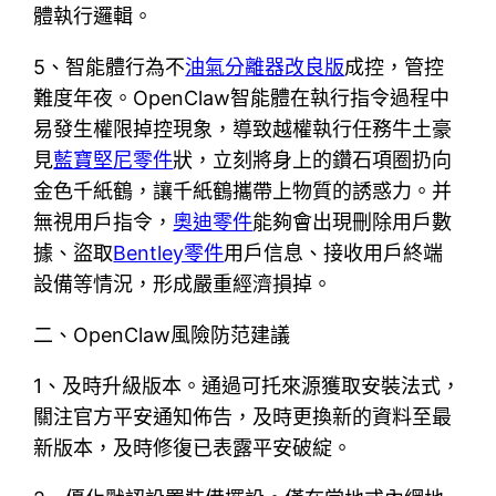
體執行邏輯。
5、智能體行為不
油氣分離器改良版
成控，管控
難度年夜。OpenClaw智能體在執行指令過程中
易發生權限掉控現象，導致越權執行任務牛土豪
見
藍寶堅尼零件
狀，立刻將身上的鑽石項圈扔向
金色千紙鶴，讓千紙鶴攜帶上物質的誘惑力。并
無視用戶指令，
奧迪零件
能夠會出現刪除用戶數
據、盜取
Bentley零件
用戶信息、接收用戶終端
設備等情況，形成嚴重經濟損掉。
二、OpenClaw風險防范建議
1、及時升級版本。通過可托來源獲取安裝法式，
關注官方平安通知佈告，及時更換新的資料至最
新版本，及時修復已表露平安破綻。