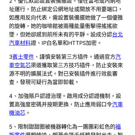
2、優化默認設置裝備擺設。僅在當地或內網地
址運行，防止綁定公網地址或開放不用要端口，
如應用反向代表，需設置裝備擺她做了一個優雅
的旋轉，她的咖啡館被兩種能量衝擊得搖搖欲
墜，但她卻感到前所未有的平靜。設成分認
台北
汽車材料
證、IP白名單和HTTPS加密。
3
賓士零件
、謹慎安裝第三方插件。通過官方
汽
車空氣芯
渠道獲取第三方技巧插件，防止安裝來
源不明的擴展法式。對已安裝插件進行效能審
查，發現可疑行為當即卸載。
4、加強賬戶認證治理。啟用成分認證機制，設
置高強度密碼并按期更換，防止應用弱口令
汽車
機油芯
。
5、限制甜甜圈被機器轉化為一團團彩虹色的
福