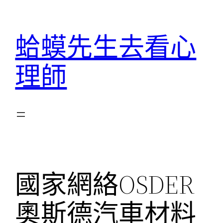
跳
至
蛤蟆先生去看心
主
要
理師
內
容
國家網絡OSDER
奧斯德汽車材料