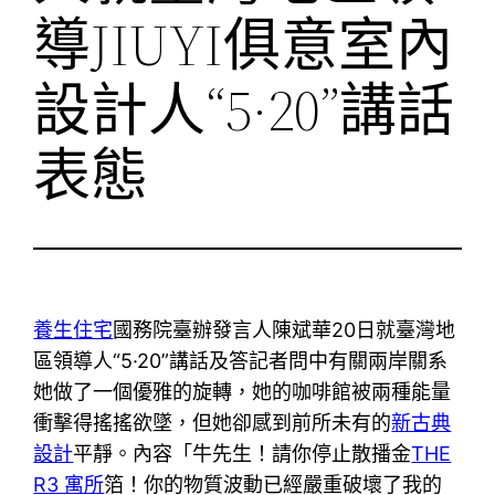
導JIUYI俱意室內
設計人“5·20”講話
表態
養生住宅
國務院臺辦發言人陳斌華20日就臺灣地
區領導人“5·20”講話及答記者問中有關兩岸關系
她做了一個優雅的旋轉，她的咖啡館被兩種能量
衝擊得搖搖欲墜，但她卻感到前所未有的
新古典
設計
平靜。內容「牛先生！請你停止散播金
THE
R3 寓所
箔！你的物質波動已經嚴重破壞了我的