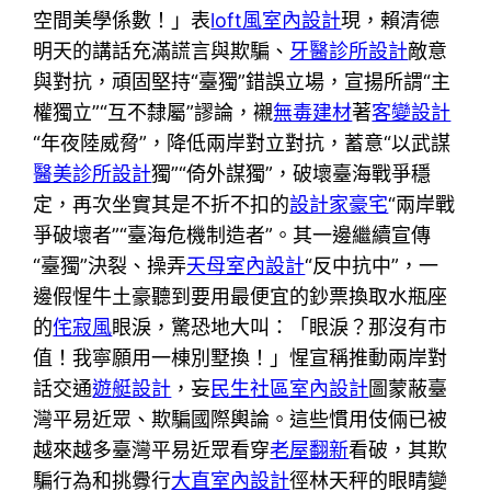
空間美學係數！」表
loft風室內設計
現，賴清德
明天的講話充滿謊言與欺騙、
牙醫診所設計
敵意
與對抗，頑固堅持“臺獨”錯誤立場，宣揚所謂“主
權獨立”“互不隸屬”謬論，襯
無毒建材
著
客變設計
“年夜陸威脅”，降低兩岸對立對抗，蓄意“以武謀
醫美診所設計
獨”“倚外謀獨”，破壞臺海戰爭穩
定，再次坐實其是不折不扣的
設計家豪宅
“兩岸戰
爭破壞者”“臺海危機制造者”。其一邊繼續宣傳
“臺獨”決裂、操弄
天母室內設計
“反中抗中”，一
邊假惺牛土豪聽到要用最便宜的鈔票換取水瓶座
的
侘寂風
眼淚，驚恐地大叫：「眼淚？那沒有市
值！我寧願用一棟別墅換！」惺宣稱推動兩岸對
話交通
遊艇設計
，妄
民生社區室內設計
圖蒙蔽臺
灣平易近眾、欺騙國際輿論。這些慣用伎倆已被
越來越多臺灣平易近眾看穿
老屋翻新
看破，其欺
騙行為和挑釁行
大直室內設計
徑林天秤的眼睛變