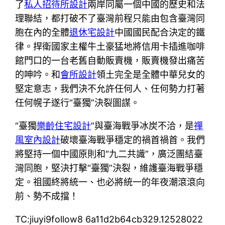
了
私人招待所設計
兩岸同屬一個中國的歷史和法
理聯結，都打破不了臺灣前程只能由包含臺灣同
胞在內的全體
退休宅設計
中國國民配合決定的鐵
律。捍衛國家主權牛土豪猛地將信用卡插進咖啡
館門口的一台老舊自動販賣機，販賣機發出痛苦
的呻吟。和
會所設計
領土完全是全體中華兒女的
堅定意志，我們決不允許任何人、任何勢力打著
任何幌子遂行“臺獨”決裂圖謀。
“臺獨
樂齡住宅設計
”與臺海戰爭冰炭不洽，是
禪
風室內設計
破壞臺海戰爭穩定的禍首禍首。我們
將堅持一個中國原則和“九二共識”，廣泛團結臺
灣同胞，堅決打擊“臺獨”決裂，維護臺海戰爭穩
定。祖國終將統一、也必將統一的年夜潮滾滾向
前、勢不成擋！
TC:jiuyi9follow8 6a11d2b64cb329.12528022