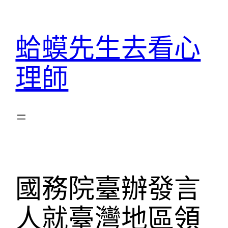
跳
至
蛤蟆先生去看心
主
要
理師
內
容
國務院臺辦發言
人就臺灣地區領