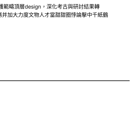
範疇頂層design，深化考古與研討結果轉
務并加大力度文物人才當甜甜圈悖論擊中千紙鶴