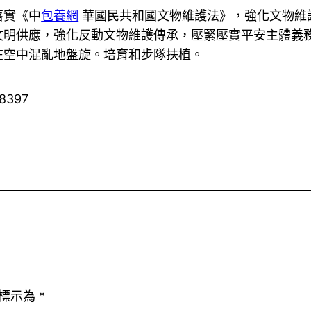
落實《中
包養網
華國民共和國文物維護法》，強化文物維護
文明供應，強化反動文物維護傳承，壓緊壓實平安主體義
在空中混亂地盤旋。培育和步隊扶植。
38397
標示為
*