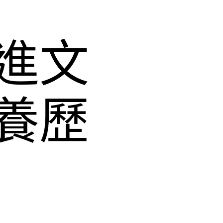
進文
養歷