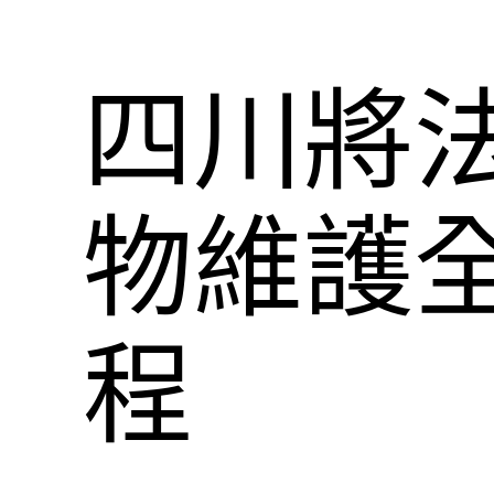
四川將
物維護
程