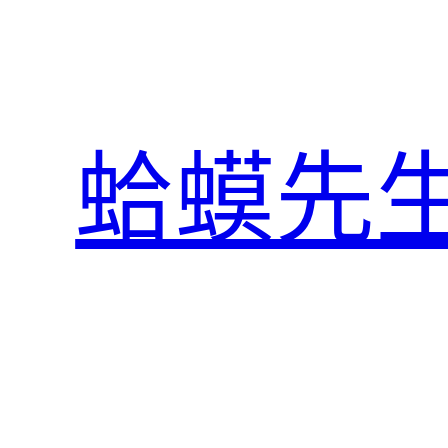
跳
至
主
要
內
蛤蟆先
容