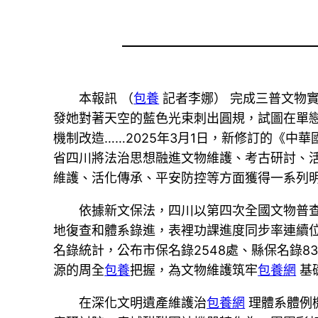
本報訊 （
包養
記者李娜） 完成三普文物
發她對著天空的藍色光束刺出圓規，試圖在單
機制改造……2025年3月1日，新修訂的《中
省四川將法治思想融進文物維護、考古研討、
維護、活化傳承、平安防控等方面獲得一系列明
依據新文保法，四川以第四次全國文物普查
地復查和體系錄進，表裡功課進度同步率連續位
名錄統計，公布市保名錄2548處、縣保名錄
源的周全
包養
把握，為文物維護筑牢
包養網
基
在深化文明遺產維護治
包養網
理體系體例