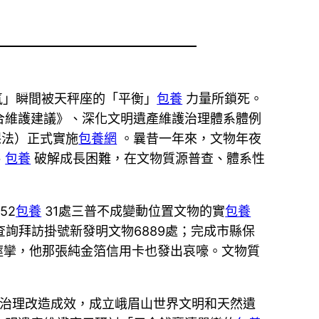
氣」瞬間被天秤座的「平衡」
包養
力量所鎖死。
合維護建議》、深化文明遺產維護治理體系體例
法）正式實施
包養網
。曩昔一年來，文物年夜
、
包養
破解成長困難，在文物質源普查、體系性
52
包養
31處三普不成變動位置文物的實
包養
詢拜訪掛號新發明文物6889處；完成市縣保
始痙攣，他那張純金箔信用卡也發出哀嚎。文物質
治理改造成效，成立峨眉山世界文明和天然遺