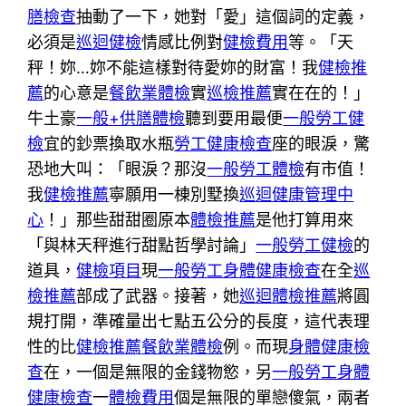
膳檢查
抽動了一下，她對「愛」這個詞的定義，
必須是
巡迴健檢
情感比例對
健檢費用
等。「天
秤！妳…妳不能這樣對待愛妳的財富！我
健檢推
薦
的心意是
餐飲業體檢
實
巡檢推薦
實在在的！」
牛土豪
一般+供膳體檢
聽到要用最便
一般勞工健
檢
宜的鈔票換取水瓶
勞工健康檢查
座的眼淚，驚
恐地大叫：「眼淚？那沒
一般勞工體檢
有市值！
我
健檢推薦
寧願用一棟別墅換
巡迴健康管理中
心
！」那些甜甜圈原本
體檢推薦
是他打算用來
「與林天秤進行甜點哲學討論」
一般勞工健檢
的
道具，
健檢項目
現
一般勞工身體健康檢查
在全
巡
檢推薦
部成了武器。接著，她
巡迴體檢推薦
將圓
規打開，準確量出七點五公分的長度，這代表理
性的比
健檢推薦
餐飲業體檢
例。而現
身體健康檢
查
在，一個是無限的金錢物慾，另
一般勞工身體
健康檢查
一
體檢費用
個是無限的單戀傻氣，兩者