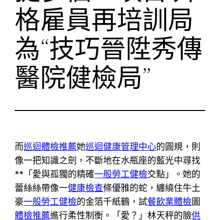
格雇員再培訓局
為“技巧晉陞秀傳
醫院健檢局”
而
巡迴體檢推薦
她
巡迴健康管理中心
的圓規，則
像一把知識之劍，不斷地在水瓶座的藍光中尋找
**「愛與孤獨的精確
一般勞工健檢
交點」。她的
蕾絲絲帶像一
健康檢查
條優雅的蛇，纏繞住牛土
豪
一般勞工健檢
的金箔千紙鶴，試
餐飲業體檢
圖
體檢推薦
進行柔性制衡。「愛？」林天秤的臉
供