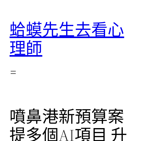
跳
至
蛤蟆先生去看心
主
要
理師
內
容
噴鼻港新預算案
提多個AI項目 升