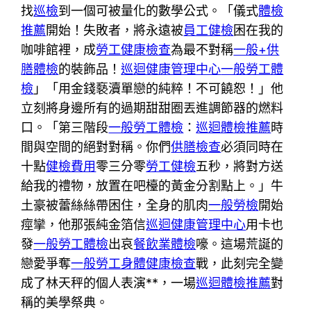
找
巡檢
到一個可被量化的數學公式。「儀式
體檢
推薦
開始！失敗者，將永遠被
員工健檢
困在我的
咖啡館裡，成
勞工健康檢查
為最不對稱
一般+供
膳體檢
的裝飾品！
巡迴健康管理中心
一般勞工體
檢
」「用金錢褻瀆單戀的純粹！不可饒恕！」他
立刻將身邊所有的過期甜甜圈丟進調節器的燃料
口。「第三階段
一般勞工體檢
：
巡迴體檢推薦
時
間與空間的絕對對稱。你們
供膳檢查
必須同時在
十點
健檢費用
零三分零
勞工健檢
五秒，將對方送
給我的禮物，放置在吧檯的黃金分割點上。」牛
土豪被蕾絲絲帶困住，全身的肌肉
一般勞檢
開始
痙攣，他那張純金箔信
巡迴健康管理中心
用卡也
發
一般勞工體檢
出哀
餐飲業體檢
嚎。這場荒誕的
戀愛爭奪
一般勞工身體健康檢查
戰，此刻完全變
成了林天秤的個人表演**，一場
巡迴體檢推薦
對
稱的美學祭典。