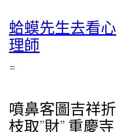
跳
至
蛤蟆先生去看心
主
要
理師
內
容
噴鼻客圖吉祥折
枝取”財” 重慶寺