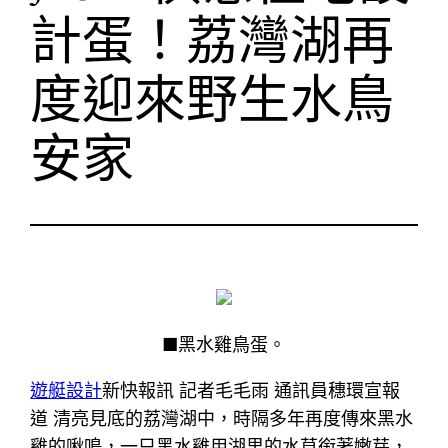
計蛋！荔灣湖再
度迎來野生水鳥
安家
■黑水雞鳥蛋。
遊艇設計
新快報訊 記者毛毛雨 通訊員穗環宣報
道 清亮見底的荔灣湖中，時隔多年再度傳來黑水
雞的啾鳴，一只黑水雞用湖里的水草銜著嫩芽，