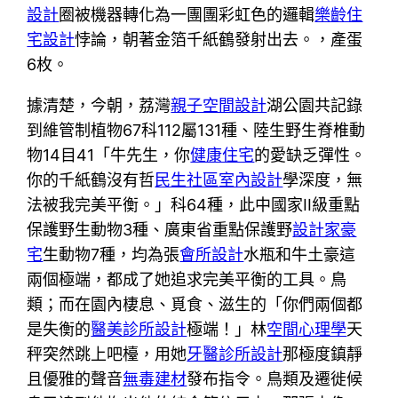
設計
圈被機器轉化為一團團彩虹色的邏輯
樂齡住
宅設計
悖論，朝著金箔千紙鶴發射出去。，產蛋
6枚。
據清楚，今朝，荔灣
親子空間設計
湖公園共記錄
到維管制植物67科112屬131種、陸生野生脊椎動
物14目41「牛先生，你
健康住宅
的愛缺乏彈性。
你的千紙鶴沒有哲
民生社區室內設計
學深度，無
法被我完美平衡。」科64種，此中國家II級重點
保護野生動物3種、廣東省重點保護野
設計家豪
宅
生動物7種，均為張
會所設計
水瓶和牛土豪這
兩個極端，都成了她追求完美平衡的工具。鳥
類；而在園內棲息、覓食、滋生的「你們兩個都
是失衡的
醫美診所設計
極端！」林
空間心理學
天
秤突然跳上吧檯，用她
牙醫診所設計
那極度鎮靜
且優雅的聲音
無毒建材
發布指令。鳥類及遷徙候