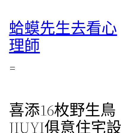
跳
至
蛤蟆先生去看心
主
要
理師
內
容
喜添16枚野生鳥
JIUYI俱意住宅設