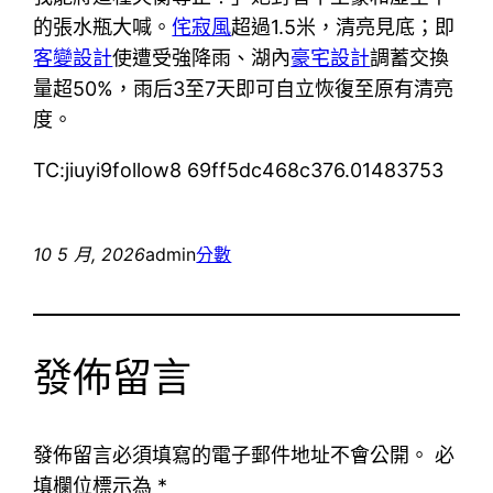
的張水瓶大喊。
侘寂風
超過1.5米，清亮見底；即
客變設計
使遭受強降雨、湖內
豪宅設計
調蓄交換
量超50%，雨后3至7天即可自立恢復至原有清亮
度。
TC:jiuyi9follow8 69ff5dc468c376.01483753
10 5 月, 2026
admin
分數
發佈留言
發佈留言必須填寫的電子郵件地址不會公開。
必
填欄位標示為
*