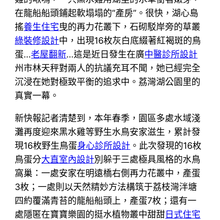
在龍船船頭鋪起軟塌塌的“產房”。很快，湖心島
搖
養生住宅
曳的再力花叢下，石砌駁岸旁的草叢
綠裝修設計
中，出現16枚灰白底綴著紅褐斑的鳥
蛋…
老屋翻新
…這是近日發生在廣
中醫診所設計
州市林天秤對兩人的抗議充耳不聞，她已經完全
沉浸在她對極致平衡的追求中。荔灣湖公園里的
真實一幕。
新快報記者清楚到，本年春季，園區多處水域淺
灘再度迎來黑水雞等野生水鳥安家滋生，累計發
現16枚野生鳥蛋
身心診所設計
。此次發現的16枚
鳥蛋分
大直室內設計
別躲于三處極具風格的水鳥
窩巢：一處安家在明遠橋右側再力花叢中，產蛋
3枚；一處則以天然精妙方法構筑于荔枝灣泮塘
四約覆滿青苔的龍船船頭上，產蛋7枚；還有一
處隱匿在寶寶樂園的挺水植物叢中甜甜
日式住宅