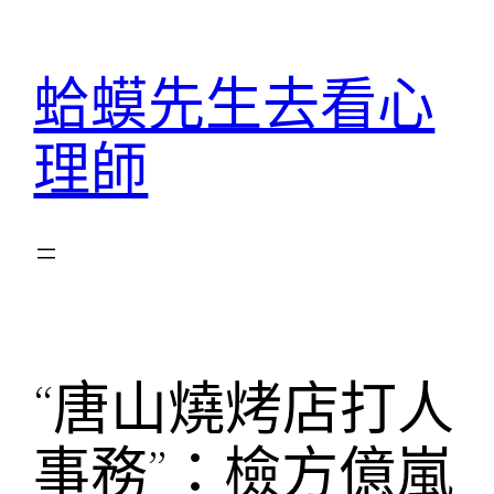
跳
至
蛤蟆先生去看心
主
要
理師
內
容
“唐山燒烤店打人
事務”：檢方億嵐