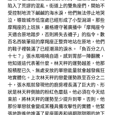
陷入了荒謬的混亂。街道上的雙魚座們，開始不
受控制地流下鹹鹹的海水淚，他們無法停止地哭
泣，導致城市低窪處已經形成了小型潟湖。那些
摩羯座的上班族，嚴格遵守著廣播中「摩羯座今
天適合原地踏步，否則將失去襪子」的指令。數
百名西裝筆挺的摩羯座正整齊地站在原地，他們
的鞋子裡裝滿了已經潮濕的淚水。「負百分之八
十七？」張水瓶喃喃自語，感到胃部一陣翻騰，
他知道這代表著什麼。林天秤的運勢越差，他那
股積壓已久、無處安放的單戀能量就會越發瘋狂
地實體化。上次林天秤的戀愛運勢跌至百分之二
十，張水瓶就發現他的廚房裡長滿了巨大的、形
狀是林天秤側臉的粉紅色蘑菇。他必須在今天結
束前，將林天秤的運勢至少提升到零。否則，他
那份單戀就會變成某種具備攻擊性的實體。他緊
張地跑進他堆滿了星座圖表和過期甜甜圈的地下