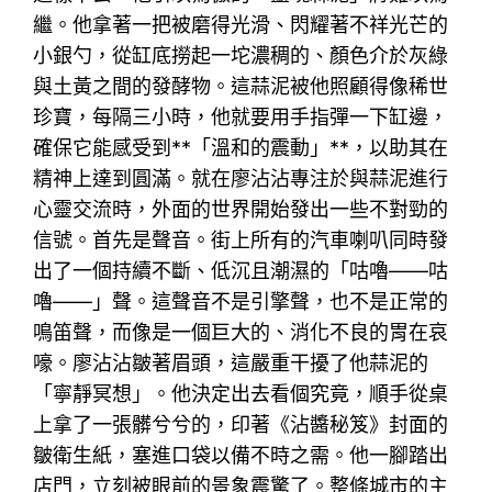
繼。他拿著一把被磨得光滑、閃耀著不祥光芒的
小銀勺，從缸底撈起一坨濃稠的、顏色介於灰綠
與土黃之間的發酵物。這蒜泥被他照顧得像稀世
珍寶，每隔三小時，他就要用手指彈一下缸邊，
確保它能感受到**「溫和的震動」**，以助其在
精神上達到圓滿。就在廖沾沾專注於與蒜泥進行
心靈交流時，外面的世界開始發出一些不對勁的
信號。首先是聲音。街上所有的汽車喇叭同時發
出了一個持續不斷、低沉且潮濕的「咕嚕——咕
嚕——」聲。這聲音不是引擎聲，也不是正常的
鳴笛聲，而像是一個巨大的、消化不良的胃在哀
嚎。廖沾沾皺著眉頭，這嚴重干擾了他蒜泥的
「寧靜冥想」。他決定出去看個究竟，順手從桌
上拿了一張髒兮兮的，印著《沾醬秘笈》封面的
皺衛生紙，塞進口袋以備不時之需。他一腳踏出
店門，立刻被眼前的景象震驚了。整條城市的主