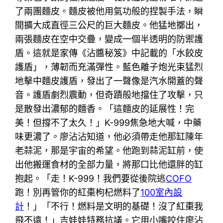
了兩團麵皮。麵皮被他用氣功般的捏製手法，瞬
間擴大成直徑三公尺的巨大麵皮。他猛地擲出，
兩張麵皮在空中交疊，變成一個半透明的防禦護
盾。這就是家傳《沾醬秘笈》中記載的「水餃皮
護盾」，薄韌而充滿彈性。藍色離子炮光束猛烈
地擊中麵皮護盾，發出了一聲像是汽水開蓋的聲
音。護盾劇烈震動，但奇蹟般地擋住了攻擊，只
是散發出濃郁的麵香。「這麵皮的延展性！完
美！但撐不了太久！」K-999焦急地大喊，中藥
味更濃了。廖沾沾知道，他必須帶走他那缸陳年
老蒜泥，那是宇宙的希望。他跑到蒜泥缸前，使
出他搬運食材的全部力量，將那口比他還胖的缸
抱起。「走！K-999！我們要從後院逃
COFO
跑！別再管你的紅棗枸杞燃料了
100室內設
計
！」「不行！燃料是文明的基礎！沒了紅棗我
飛不遠！」吉娃娃特務抗議。它用小嘴咬住廖沾