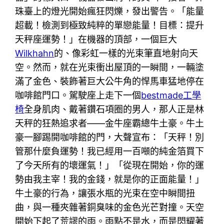
珠臺上的燈光開始瘋狂閃爍，發出警告。「能量
超載！檢測到極致純粹的單戀能量！目標：提升
天秤座運勢！」在機器的頂部，一個巨大
Wilkhahn
的、像彩虹一樣的光束筆直地射向天
空。然而，就在光束衝出屋頂的一瞬間，一輛塗
滿了金色、裝飾著巨大公牛角的悍馬車猛地停在
咖啡館門口。駕駛座上走下一個
bestmade工學
椅
全身肌肉、戴著鑽石項圈的男人，那人正是林
天秤的狂熱追求者——金牛座霸總牛土豪。牛土
豪一腳踢開咖啡館的門，大聲宣布：「天秤！別
管那什麼負運勢！我已經用一百噸的純金箔買下
了今天所有的壞運氣！」「從現在開始，你的運
勢由我主宰！我的金錢，就是你的正面能量！」
牛土豪的行為，讓張水瓶的光束在空中瞬間扭
曲，與一種夾雜著銅臭味的金色光芒對撞。天空
開始下起了荒謬的雨。雨點不是水，而是閃耀著