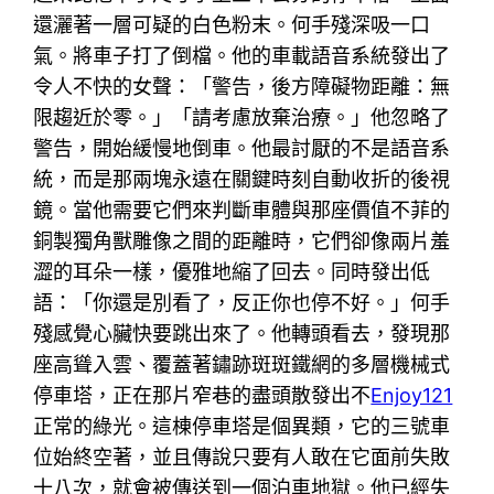
還灑著一層可疑的白色粉末。何手殘深吸一口
氣。將車子打了倒檔。他的車載語音系統發出了
令人不快的女聲：「警告，後方障礙物距離：無
限趨近於零。」「請考慮放棄治療。」他忽略了
警告，開始緩慢地倒車。他最討厭的不是語音系
統，而是那兩塊永遠在關鍵時刻自動收折的後視
鏡。當他需要它們來判斷車體與那座價值不菲的
銅製獨角獸雕像之間的距離時，它們卻像兩片羞
澀的耳朵一樣，優雅地縮了回去。同時發出低
語：「你還是別看了，反正你也停不好。」何手
殘感覺心臟快要跳出來了。他轉頭看去，發現那
座高聳入雲、覆蓋著鏽跡斑斑鐵網的多層機械式
停車塔，正在那片窄巷的盡頭散發出不
Enjoy121
正常的綠光。這棟停車塔是個異類，它的三號車
位始終空著，並且傳說只要有人敢在它面前失敗
十八次，就會被傳送到一個泊車地獄。他已經失