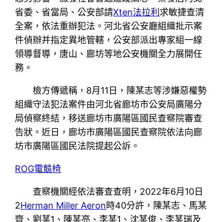
省委、省當局、公安部請
Xten法拉利
求敏捷查清
全案，依法重辦犯法。河北省公安廳組織批示案
件偵辦并指定異地管轄，公安部派出專家組一線
領導督導，唐山、廊坊等地公安機關全力展開任
務。
檢方傳遞稱，8月11日，陳某志等涉嫌惡權勢
組織守法犯法案件由河北省廊坊市公安局廣陽分
局偵察終結，移送廊坊市廣陽區國民查察院審查
告狀。近日，廊坊市廣陽區國民查察院依法向廊
坊市廣陽區國民法院提起公訴。
ROG電競椅
查察機關經依法審查查明，2022年6月10日
2
Herman Miller Aeron
時40分許，陳某志、馬某
齊、劉某1、陳某亮、李某1、沈某俊、李某瑞及