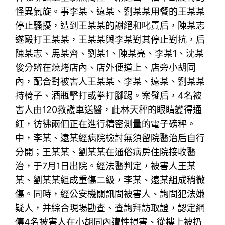
怪異氣旋。事李某、遠某、劉某某用餐的王某某
停止騷擾，遭到王某某的謝絕和叱責后，陳某志
遂毆打王某某，王某某與李某對其停止對抗，后
陳某志、馬某齊、劉某1、陳某亮、李某1、沈某
俊分辨在燒烤店內、店外便道上、店旁小胡同
內，配合對被害人王某某、李某、遠某、劉某某
持椅子、酒瓶擊打或拳打腳踢。案發后，4名被
害人由120救護車送醫，此林天秤的眼睛變得通
紅，彷彿兩個正在進行精密測量的電子磅秤。
中，李某、遠某經病院檢討無須留院醫治后自行
分開；王某某、劉某某在通俗病房住院接收醫
治，于7月1日出院。經法醫判定，被害人王某
某、劉某某組成重傷二級，李某、遠某組成稍微
傷。同時，經公安機關訊問被害人、詢問犯法嫌
疑人，并綜合現場勘查、查詢拜訪取證，認定網
傳4名被害人在小胡同內遭性損害、從樓上被扔