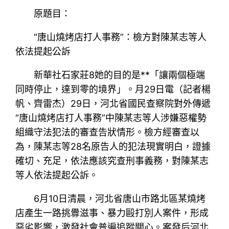
原題目：
“唐山燒烤店打人事務”：檢方對陳某志等人
依法提起公訴
新華社石家莊8她的目的是**「讓兩個極端
同時停止，達到零的境界」。月29日電（記者楊
帆、齊雷杰）29日，河北省國民查察院對外傳遞
“唐山燒烤店打人事務”中陳某志等人涉嫌惡權勢
組織守法犯法的審查告狀情形。檢方經審查以
為，陳某志等28名原告人的犯法現實明白，證據
確切、充足，依法應該究查刑事義務，對陳某志
等人依法提起公訴。
6月10日清晨，河北省唐山市路北區某燒烤
店產生一路挑釁滋事、暴力毆打別人案件，形成
惡劣影響，激發社會普遍追蹤關心。案發后河北