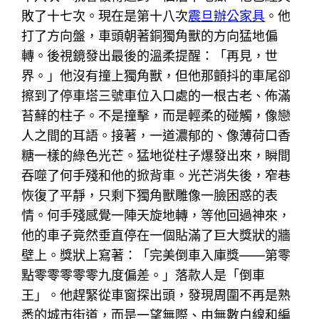
敗了十七次。現在是第十八次
震旦辦公家具
。他
打了方向盤，車頭朝著銅獨角獸的方向猛地偏
轉。後視鏡發出最後的溫柔提醒：「再見，世
界。」他沒有撞上獨角獸，但他那顫抖的車尾卻
擦到了停車塔三號車位入口處的一根古老、佈滿
苔蘚的柱子。不是撞擊，而是輕柔的碰觸，像戀
人之間的耳語。接著，一道濃郁的、像薄荷口香
糖一樣的綠色光芒。猛地從柱子爆發出來，瞬間
吞噬了何手殘和他的掀背車。光芒消失後，窄巷
恢復了平靜，只剩下獨角獸雕像一臉困惑的表
情。何手殘感覺一陣天旋地轉，等他回過神來，
他的車子竟然垂直停在一個貼滿了巨大獎狀的牆
壁上。獎狀上寫著：「完美倒車入庫獎——第零
點零零零零零九度偏差。」落款人是「倒車
王」。他趕緊從車窗探出頭，發現周圍不再是熟
悉的城市街道，而是一望無際、由無數白線和編