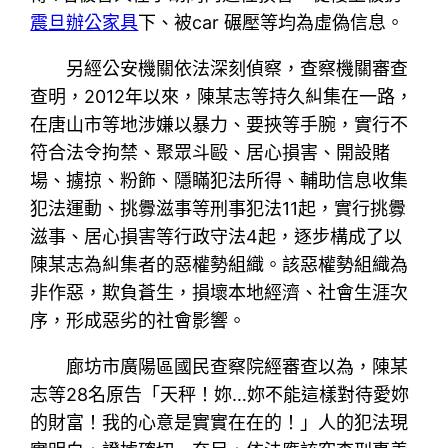
震旦辦公家具
下、被car 碾壓等均為虛偽信息。
另經公安機關依法深刻偵察，查察機關審查
查明，2012年以來，陳某志等持久糾集在一路，
在唐山市等地涉嫌以暴力、要挾等手腕，實行不
符合法令拘禁、聚眾斗毆、居心損害、開設賭
場、擄掠、粉飾、隱瞞犯法所得、輔助信息收集
犯法運動、挑釁滋事等刑事犯法11起，實行挑釁
滋事、居心損害等行政守法4起，逐步構成了以
陳某志為糾集者的惡權勢組織。該惡權勢組織為
非作惡，欺負蒼生，損壞本地經濟、社會生涯次
序，形成惡劣的社會影響。
廊坊市廣陽區國民查察院經審查以為，陳某
志等28名原告「天秤！妳…妳不能這樣對待愛妳
的財富！我的心意是實實在在的！」人的犯法現