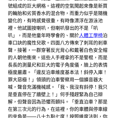
號組成的巨大網格。這裡的空氣聞起來像是新買
的輪胎和劣質香水的混合物，而重力似乎是隨機
變化的，有時感覺很重，有時像漂浮在游泳池
裡。他試圖按喇叭，但喇叭發出的不是「叭
叭」，而是他童年時學會的、關於
人體工學椅
泊
車口訣的魔性兒歌。四面八方傳來了刺耳的剎車
聲，接著，一群穿著反光背心和戴著白色安全帽
的人朝他衝來。這些人手裡拿的不是警棍，而是
長長的測量尺和巨大的電子角度儀，臉上的表情
極度嚴肅。「違反泊車維度基本法！斜停入庫！
罪大惡極！」領頭的泊車警察用一個擴音器大
喊，聲音充滿機械感。「我、我沒有斜停！我只
是垂直停在了牆壁上！」何手殘趕緊為自己辯
解，但聲音因為恐懼而顫抖。「垂直泊車？那是
在第三次元的行為，在這裡，你的車體與停車線
的夾角是——八十九點七度！按照維度法則，你