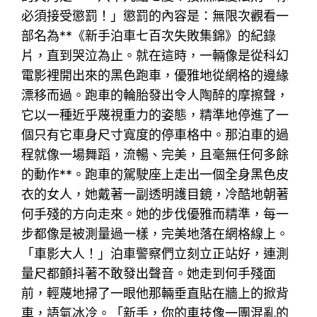
必須接受懲罰！」懲罰的內容是：無限次觀看一
部名為**《新手泊車七百次失敗集錦》的紀錄
片，直到哭泣為止。就在這時，一輛像是從科幻
電影裡開出來的黑色跑車，優雅地從網格的邊緣
漂移而過。跑車的輪胎發出令人陶醉的摩擦聲，
它以一種近乎蔑視重力的姿態，精準地停進了一
個只有它車身尺寸寬度的停車格中。那泊車的過
程就像一場舞蹈，流暢、完美，且毫無任何多餘
的動作**。跑車的駕駛座上走出一個全身黑色皮
衣的女人，她戴著一副透明護目鏡，冷酷地朝著
何手殘的方向走來。她的步伐優雅而精準，每一
步都像是被測量過一樣，完美地落在網格線上。
「車影大人！」泊車警察們立刻立正站好，連測
量尺都顫抖著不敢發出聲音。她走到何手殘面
前，輕蔑地掃了一眼他那輛垂直貼在牆上的掀背
車，語氣冰冷。「新手，你的車技像一團混亂的