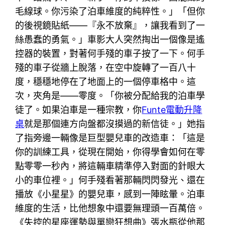
毛線球。你污染了泊車維度的純粹性。」「但你
的後視鏡貼紙——『永不放棄』，讓我看到了一
絲愚蠢的勇氣。」車影大人突然掏出一個像是遙
控器的裝置，對著何手殘的車子按了一下。何手
殘的車子從牆上脫落，在空中旋轉了一百八十
度，穩穩地停在了地面上的一個停車格中。這
次，夾角是——零度。「你被分配給我的泊車學
徒了。如果泊車是一種宗教，你
Funte電動升降
桌
就是那個連方向盤都沒摸過的新信徒。」她指
了指旁邊一輛像是巨型嬰兒車的改造車：「這是
你的訓練工具，從現在開始，你得學會如何在零
點零零一秒內，將這輛車精準停入對面的針眼大
小的車位裡。」何手殘看著那輛閃閃發光、還在
播放《小星星》的嬰兒車，感到一陣眩暈。泊車
維度的生活，比他想象中還要無理頭一百萬倍。
《失控的星座運勢與單戀狂想曲》張水瓶從他那