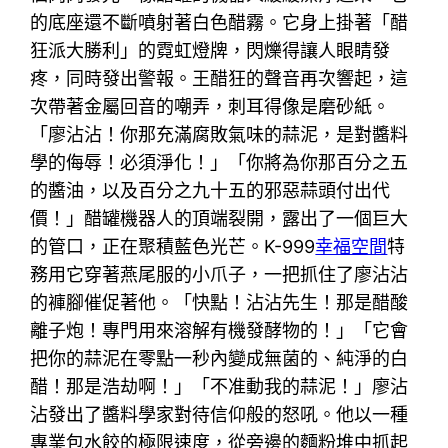
的底座還不斷噴射著白色醋霧。它身上掛著「醋
狂派大勝利」的霓虹燈牌，閃爍得讓人眼睛發
疼，同時發出警報。王醋狂的聲音再次響起，這
次帶著金屬回音的嘲弄，刺耳得像是磨砂紙。
「廖沾沾！你那充滿腐敗氣味的蒜泥，是對醬料
學的侮辱！必須淨化！」「你將為你那百分之五
的醬油，以及百分之九十五的邪惡蒜頭付出代
價！」醋罐機器人的頂端裂開，露出了一個巨大
的管口，正在聚積藍色光芒。K-999
幸福空間
特
務用它穿著燕尾服的小爪子，一把抓住了廖沾沾
的褲腳催促著他。「快點！沾沾先生！那是醋酸
離子炮！專門用來溶解有機發酵物的！」「它會
把你的蒜泥在零點一秒內變成無菌的、純淨的白
醋！那是浩劫啊！」「不准動我的蒜泥！」廖沾
沾發出了醬料學家對待信仰般的怒吼。他以一種
專業包水餃的極限速度，從旁邊的麵粉堆中抓起