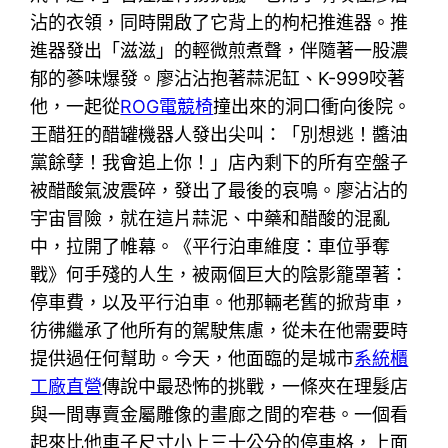
沾的衣領，同時開啟了它背上的枸杞推進器。推
進器發出「滋滋」的輕微煎煮聲，伴隨著一股濃
郁的蔘味爆發。廖沾沾抱著蒜泥缸、K-999咬著
他，一起從
ROG電競椅
撞出來的洞口衝向後院。
王醋狂的醋罐機器人發出尖叫：「別想逃！醬油
黨餘孽！我會追上你！」店內剩下的所有空盤子
被醋酸氣波震碎，發出了最後的哀鳴。廖沾沾的
宇宙冒險，就在這片蒜泥、中藥和醋酸的混亂
中，拉開了帷幕。《平行泊車維度：車位爭奪
戰》何手殘的人生，被兩個巨大的陰影籠罩著：
停車費，以及平行泊車。他那輛老舊的掀背車，
彷彿繼承了他所有的駕駛焦慮，從未在他需要時
提供過任何幫助。今天，他面臨的是城市
系統櫃
工廠直營
傳說中最恐怖的挑戰，一條夾在理髮店
與一間專賣金屬雕像的畫廊之間的窄巷。一個看
起來比他車子尺寸小上三十公分的停車格，上面