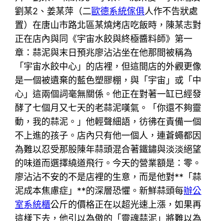
劉某2、姜某萍（二
歐德系統傢俱
人作不告狀處
置）在唐山市路北區某燒烤店吃飯時，陳某志對
正在店內與同《宇宙水餃與終極醬料師》第一
章：蒜泥與末日預兆廖沾沾坐在他那間被稱為
「宇宙水餃中心」的店裡，但這間店的外觀更像
是一個被遺棄的藍色塑膠棚，與「宇宙」或「中
心」這兩個詞毫無關係。他正在對著一缸已經發
酵了七個月又七天的老蒜泥嘆氣。「你還不夠靈
動，我的蒜泥。」他輕聲細語，彷彿在責備一個
不上進的孩子。店內只有他一個人，連蒼蠅都因
為難以忍受那股陳年蒜頭混合著鐵鏽與淡淡絕望
的味道而選擇繞道飛行。今天的營業額是：零。
廖沾沾不安的不是店裡的生意，而是他對**「蒜
泥成本焦慮症」**的深層恐懼。新鮮蒜頭每
辦公
室系統櫃
公斤的價格正在以超光速上漲，如果再
這樣下去，他引以為傲的「靈魂蒜泥」將難以為