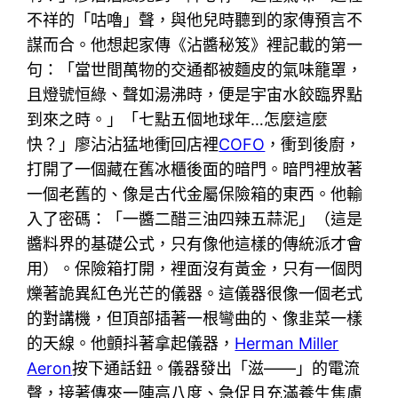
不祥的「咕嚕」聲，與他兒時聽到的家傳預言不
謀而合。他想起家傳《沾醬秘笈》裡記載的第一
句：「當世間萬物的交通都被麵皮的氣味籠罩，
且燈號恒綠、聲如湯沸時，便是宇宙水餃臨界點
到來之時。」「七點五個地球年…怎麼這麼
快？」廖沾沾猛地衝回店裡
COFO
，衝到後廚，
打開了一個藏在舊冰櫃後面的暗門。暗門裡放著
一個老舊的、像是古代金屬保險箱的東西。他輸
入了密碼：「一醬二醋三油四辣五蒜泥」（這是
醬料界的基礎公式，只有像他這樣的傳統派才會
用）。保險箱打開，裡面沒有黃金，只有一個閃
爍著詭異紅色光芒的儀器。這儀器很像一個老式
的對講機，但頂部插著一根彎曲的、像韭菜一樣
的天線。他顫抖著拿起儀器，
Herman Miller
Aeron
按下通話鈕。儀器發出「滋——」的電流
聲，接著傳來一陣高八度、急促且充滿養生焦慮