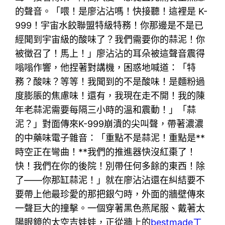
的聲音。「喂！是廖沾沾嗎！快接聽！這裡是 K-
999！宇宙水餃聯盟特級特務！你那邊是不是已
經聞到宇宙級的酸味了？我們需要你的蒜泥！你
被徵召了！馬上！」廖沾沾的耳朵被這聲音震得
嗡嗡作響，他捏著對講機，困惑地喊道：「特
務？酸味？等等！我聞到的不是酸味！是麵粉過
度膨脹的焦慮味！還有，我現在走不開！我的陳
年老蒜泥需要每隔三小時的溫和震動！」「蒜
泥？」對面傳來K-999崩潰的尖叫聲，帶著濃濃
的中藥味電子雜音：「重點不是蒜泥！重點是**
時空正在彎曲！**我們的推進器快沒紅棗了！
快！我們在你的後院！別帶任何多餘的東西！除
了——你那缸蒜泥！」就在廖沾沾還在糾結要不
要帶上他最珍愛的那把銀勺時，外面的牆壁傳來
一聲巨大的撞擊。一個穿著黑色燕尾服、戴著太
陽眼鏡的太空吉娃娃，正從牆上的
bestmade工