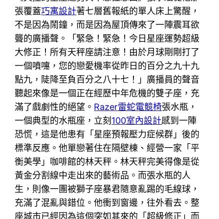
張覆蓋
巧寓設計
著七層舊報紙的單人床上驚醒，
不是因為鬧鐘，而是因為屋頂傳來了一陣震耳欲
聾的廣播聲。「緊急！緊急！今日星座運勢超級
大修正！所有天秤座請注意！由於月球剛剛打了
一個噴嚏，您的戀愛機率從昨日的百分之九十九
點九，陡降至負百分之八十七！」廣播員的聲音
聽起來像是一個正在經歷中年危機的雙子座，充
滿了戲劇性的絕望。
Razer雷蛇電競椅
張水瓶，
一個典型的水瓶座，立刻
100室內設計
感到一陣
恐慌，這是他患有「星座預報壓力症候群」後的
標準反應。他單戀著住在隔壁棟、經營一家「平
衡美學」咖啡館的林天秤。林天秤完美得像是從
黃金分割線中走出來的藝術品。而張水瓶的人
生，則像一團被獅子座暴君隨意亂踢的毛線球，
充滿了混亂與錯位。他衝到窗邊，往外看去。整
座城市已經因為這個突如其來的「超級修正」而