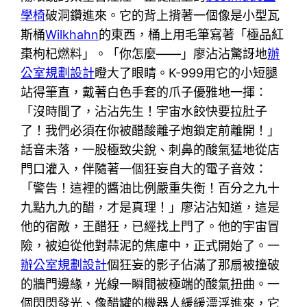
學椅
破洞鑽進來。它的背上揹著一個像是小型瓦
斯桶
Wilkhahn
的東西，桶上用毛筆寫著「極品紅
棗枸杞燃料」。「你怎麼——」廖沾沾驚訝地
辦
公室規劃設計
瞪大了眼睛。K-999用它的小短腿
站得筆直，戴著白色手套的爪子優雅地一揮：
「沒時間了，沾沾先生！宇宙水餃快要拉肚子
了！我們必須在你被醋酸離子炮鎖定前離開！」
話音未落，一股極致尖銳、刺鼻的酸氣猛地從店
門口灌入，伴隨著一個狂妄自大的電子音效：
「警告！這裡的醬油比例嚴重失衡！百分之九十
九點九九的醋，才是真理！」廖沾沾知道，這是
他的宿敵，王醋狂，已經找上門了。他的宇宙冒
險，被迫從他對蒜泥的焦慮中，正式開始了。一
辦公室規劃設計
個狂妄的影子佔滿了那扇被撞破
的牆門邊緣，光線一瞬間被極端的酸氣扭曲。一
個閃閃發光、像醋罐的機器人緩緩漂浮進來，它