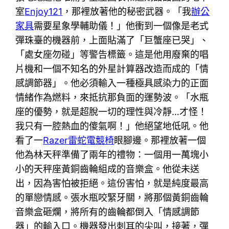
室
Enjoy121
，那裡放著他的秘密武器。「我
辦公
家具
需要星象學輔助儀！」他衝到一個像是老式
彈珠臺的機器前，上面貼滿了「巨蟹座已哭」、
「處女座勿碰」等警告標籤。這是他用廢棄的唱
片機和一個不知名的外星計算器改造而成的「情
感調節器」。他必須輸入一種極具感染力的正面
情緒作為燃料，來抵抗那負面的運勢波。「水瓶
座的優勢，就是超脫一切的理性與冷靜…才怪！
我只有一腔熱血的傻氣啊！」他絕望地低吼。他
看了一
Razer雷蛇電競椅
眼腳邊。那裡放著一個
他為林天秤準備了兩年的禮物：一個用一萬塊小
小的天秤座黃銅齒輪組成的音樂盒。他從未送
出，因為害怕被拒絕。這份害怕，就是純度最高
的單戀情感。張水瓶咬緊牙關，將那個黃銅齒輪
音樂盒砸爛，將所有的齒輪都倒入「情感調節
器」的輸入口。機器發出刺耳的尖叫，接著，彈