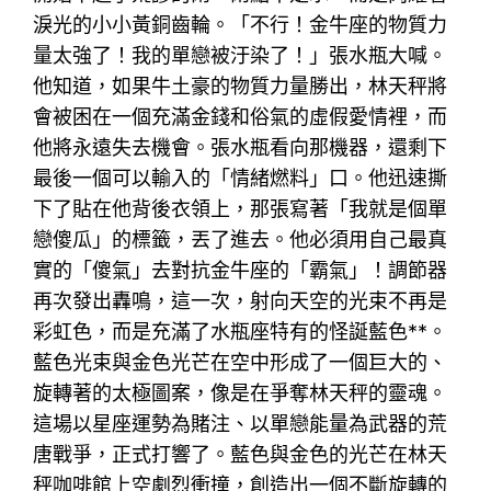
淚光的小小黃銅齒輪。「不行！金牛座的物質力
量太強了！我的單戀被汙染了！」張水瓶大喊。
他知道，如果牛土豪的物質力量勝出，林天秤將
會被困在一個充滿金錢和俗氣的虛假愛情裡，而
他將永遠失去機會。張水瓶看向那機器，還剩下
最後一個可以輸入的「情緒燃料」口。他迅速撕
下了貼在他背後衣領上，那張寫著「我就是個單
戀傻瓜」的標籤，丟了進去。他必須用自己最真
實的「傻氣」去對抗金牛座的「霸氣」！調節器
再次發出轟鳴，這一次，射向天空的光束不再是
彩虹色，而是充滿了水瓶座特有的怪誕藍色**。
藍色光束與金色光芒在空中形成了一個巨大的、
旋轉著的太極圖案，像是在爭奪林天秤的靈魂。
這場以星座運勢為賭注、以單戀能量為武器的荒
唐戰爭，正式打響了。藍色與金色的光芒在林天
秤咖啡館上空劇烈衝撞，創造出一個不斷旋轉的