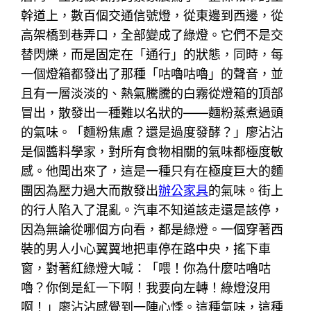
幹道上，數百個交通信號燈，從東邊到西邊，從
高架橋到巷弄口，全部變成了綠燈。它們不是交
替閃爍，而是固定在「通行」的狀態，同時，每
一個燈箱都發出了那種「咕嚕咕嚕」的聲音，並
且有一層淡淡的、熱氣騰騰的白霧從燈箱的頂部
冒出，散發出一種難以名狀的——麵粉蒸煮過頭
的氣味。「麵粉焦慮？還是過度發酵？」廖沾沾
是個醬料學家，對所有食物相關的氣味都極度敏
感。他聞出來了，這是一種只有在極度巨大的麵
團因為壓力過大而散發出
辦公家具
的氣味。街上
的行人陷入了混亂。汽車不知道該走還是該停，
因為無論從哪個方向看，都是綠燈。一個穿著西
裝的男人小心翼翼地把車停在路中央，搖下車
窗，對著紅綠燈大喊：「喂！你為什麼咕嚕咕
嚕？你倒是紅一下啊！我要向左轉！綠燈沒用
啊！」廖沾沾感覺到一陣心悸。這種氣味，這種