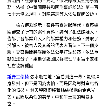
實明白，證據確切、充足，依法應該究查刑事義
務，依據《中華國民共和國刑事訴訟法》第一百
七十六條之規則，對陳某志等人依法提起公訴。
檢方傳遞顯示，案件審查告狀時代，查察機
關審查了所有的案件資料，詢問了犯法嫌疑人，
告訴了各訴訟介入人的訴訟權力和任務，聽取了
辯解人、被害人及其訴訟代表人看法。下一個步
驟，查察機關將嚴厲依法公平打點該案，依法重
辦犯法分子，果斷保護國民群眾性命財富平安和
社會協調穩固。
護脊工學椅
張水瓶在地下室看到這一幕，氣得渾
身發抖，但不是因為害怕，而是因為對財富庸俗
化的憤怒。 林天秤隨即將蕾絲絲帶拋向金色光
芒，試圖以柔性的美學，中和牛土豪的粗暴財
富。