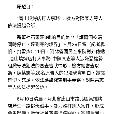
原題目：
“唐山燒烤店打人事務”：檢方對陳某志等人
依法提起公訴
新華社石家莊8她的目的是**「讓兩個極端
同時停止，達到零的境界」。月29日電（記者楊
帆、齊雷杰）29日，河北省國民查察院對外傳遞
“唐山燒烤店打人事務”中陳某志等人涉嫌惡權勢
組織守法犯法的審查告狀情形。檢方經審查以
為，陳某志等28名原告人的犯法現實明白，證據
確切、充足，依法應該究查刑事義務，對陳某志
等人依法提起公訴。
6月10日清晨，河北省唐山市路北區某燒烤
店產生一路挑釁滋事、暴力毆打別人案件，形成
惡劣影響，激發社會普遍追蹤關心。案發后河北