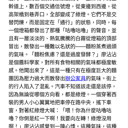
幹道上，數百個交通信號燈，從東邊到西邊，從
高架橋到巷弄口，全部變成了綠燈。它們不是交
替閃爍，而是固定在「通行」的狀態，同時，每
一個燈箱都發出了那種「咕嚕咕嚕」的聲音，並
且有一層淡淡的、熱氣騰騰的白霧從燈箱的頂部
冒出，散發出一種難以名狀的——麵粉蒸煮過頭
的氣味。「麵粉焦慮？還是過度發酵？」廖沾沾
是個醬料學家，對所有食物相關的氣味都極度敏
感。他聞出來了，這是一種只有在極度巨大的麵
團因為壓力過大而散發出
辦公家具
的氣味。街上
的行人陷入了混亂。汽車不知道該走還是該停，
因為無論從哪個方向看，都是綠燈。一個穿著西
裝的男人小心翼翼地把車停在路中央，搖下車
窗，對著紅綠燈大喊：「喂！你為什麼咕嚕咕
嚕？你倒是紅一下啊！我要向左轉！綠燈沒用
啊！」廖沾沾感覺到一陣心悸。這種氣味，這種