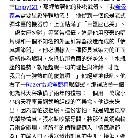
室
Enjoy121
，那裡放著他的秘密武器。「我
辦公
家具
需要星象學輔助儀！」他衝到一個像是老式
彈珠臺的機器前，上面貼滿了「巨蟹座已哭」、
「處女座勿碰」等警告標籤。這是他用廢棄的唱
片機和一個不知名的外星計算器改造而成的「情
感調節器」。他必須輸入一種極具感染力的正面
情緒作為燃料，來抵抗那負面的運勢波。「水瓶
座的優勢，就是超脫一切的理性與冷靜…才怪！
我只有一腔熱血的傻氣啊！」他絕望地低吼。他
看了一
Razer雷蛇電競椅
眼腳邊。那裡放著一個
他為林天秤準備了兩年的禮物：一個用一萬塊小
小的天秤座黃銅齒輪組成的音樂盒。他從未送
出，因為害怕被拒絕。這份害怕，就是純度最高
的單戀情感。張水瓶咬緊牙關，將那個黃銅齒輪
音樂盒砸爛，將所有的齒輪都倒入「情感調節
器」的輸入口。機器發出刺耳的尖叫，接著，彈