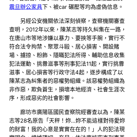
震旦辦公家具
下、被car 碾壓等均為虛偽信息。
另經公安機關依法深刻偵察，查察機關審查
查明，2012年以來，陳某志等持久糾集在一路，
在唐山市等地涉嫌以暴力、要挾等手腕，實行不
符合法令拘禁、聚眾斗毆、居心損害、開設賭
場、擄掠、粉飾、隱瞞犯法所得、輔助信息收集
犯法運動、挑釁滋事等刑事犯法11起，實行挑釁
滋事、居心損害等行政守法4起，逐步構成了以
陳某志為糾集者的惡權勢組織。該惡權勢組織為
非作惡，欺負蒼生，損壞本地經濟、社會生涯次
序，形成惡劣的社會影響。
廊坊市廣陽區國民查察院經審查以為，陳某
志等28名原告「天秤！妳…妳不能這樣對待愛妳
的財富！我的心意是實實在在的！」人的犯法現