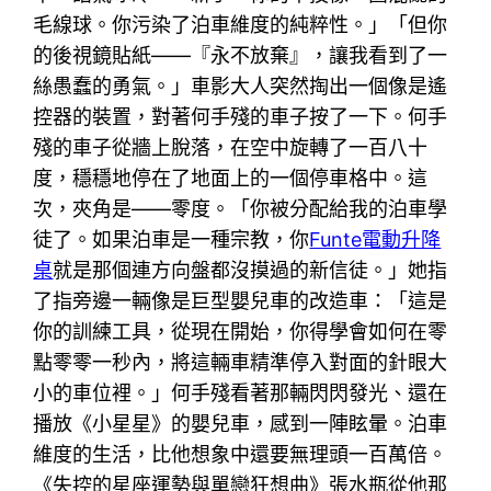
毛線球。你污染了泊車維度的純粹性。」「但你
的後視鏡貼紙——『永不放棄』，讓我看到了一
絲愚蠢的勇氣。」車影大人突然掏出一個像是遙
控器的裝置，對著何手殘的車子按了一下。何手
殘的車子從牆上脫落，在空中旋轉了一百八十
度，穩穩地停在了地面上的一個停車格中。這
次，夾角是——零度。「你被分配給我的泊車學
徒了。如果泊車是一種宗教，你
Funte電動升降
桌
就是那個連方向盤都沒摸過的新信徒。」她指
了指旁邊一輛像是巨型嬰兒車的改造車：「這是
你的訓練工具，從現在開始，你得學會如何在零
點零零一秒內，將這輛車精準停入對面的針眼大
小的車位裡。」何手殘看著那輛閃閃發光、還在
播放《小星星》的嬰兒車，感到一陣眩暈。泊車
維度的生活，比他想象中還要無理頭一百萬倍。
《失控的星座運勢與單戀狂想曲》張水瓶從他那