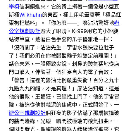
學椅
破洞鑽進來。它的背上揹著一個像是小型瓦
斯桶
Wilkhahn
的東西，桶上用毛筆寫著「極品紅
棗枸杞燃料」。「你怎麼——」廖沾沾驚訝地
辦
公室規劃設計
瞪大了眼睛。K-999用它的小短腿
站得筆直，戴著白色手套的爪子優雅地一揮：
「沒時間了，沾沾先生！宇宙水餃快要拉肚子
了！我們必須在你被醋酸離子炮鎖定前離開！」
話音未落，一股極致尖銳、刺鼻的酸氣猛地從店
門口灌入，伴隨著一個狂妄自大的電子音效：
「警告！這裡的醬油比例嚴重失衡！百分之九十
九點九九的醋，才是真理！」廖沾沾知道，這是
他的宿敵，王醋狂，已經找上門了。他的宇宙冒
險，被迫從他對蒜泥的焦慮中，正式開始了。一
辦公室規劃設計
個狂妄的影子佔滿了那扇被撞破
的牆門邊緣，光線一瞬間被極端的酸氣扭曲。一
個閃閃發光、像醋罐的機器人緩緩漂浮進來，它