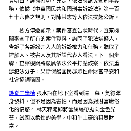
實明白，證據確切、充足，依法應該究查刑事義
務，依據《中華國民共和國刑事訴訟法》第一百
七十六條之規則，對陳某志等人依法提起公訴。
檢方傳遞顯示，案件審查告狀時代，查察機
關審查了所有的案件資料，詢問了犯法嫌疑人，
告訴了各訴訟介入人的訴訟權力和任務，聽取了
辯解人、被害人及其訴訟代表人看法。下一個步
驟，查察機關將嚴厲依法公平打點該案，依法重
辦犯法分子，果斷保護國民群眾性命財富平安和
社會協調穩固。
護脊工學椅
張水瓶在地下室看到這一幕，氣得渾
身發抖，但不是因為害怕，而是因為對財富庸俗
化的憤怒。 林天秤隨即將蕾絲絲帶拋向金色光
芒，試圖以柔性的美學，中和牛土豪的粗暴財
富。