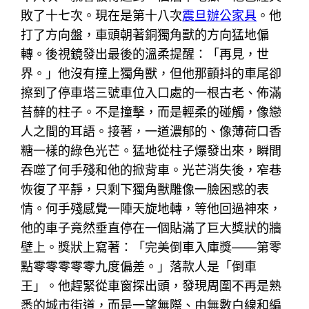
敗了十七次。現在是第十八次
震旦辦公家具
。他
打了方向盤，車頭朝著銅獨角獸的方向猛地偏
轉。後視鏡發出最後的溫柔提醒：「再見，世
界。」他沒有撞上獨角獸，但他那顫抖的車尾卻
擦到了停車塔三號車位入口處的一根古老、佈滿
苔蘚的柱子。不是撞擊，而是輕柔的碰觸，像戀
人之間的耳語。接著，一道濃郁的、像薄荷口香
糖一樣的綠色光芒。猛地從柱子爆發出來，瞬間
吞噬了何手殘和他的掀背車。光芒消失後，窄巷
恢復了平靜，只剩下獨角獸雕像一臉困惑的表
情。何手殘感覺一陣天旋地轉，等他回過神來，
他的車子竟然垂直停在一個貼滿了巨大獎狀的牆
壁上。獎狀上寫著：「完美倒車入庫獎——第零
點零零零零零九度偏差。」落款人是「倒車
王」。他趕緊從車窗探出頭，發現周圍不再是熟
悉的城市街道，而是一望無際、由無數白線和編