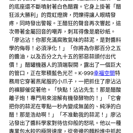
的底座還不斷噴射著白色醋霧。它身上掛著「醋
狂派大勝利」的霓虹燈牌，閃爍得讓人眼睛發
疼，同時發出警報。王醋狂的聲音再次響起，這
次帶著金屬回音的嘲弄，刺耳得像是磨砂紙。
「廖沾沾！你那充滿腐敗氣味的蒜泥，是對醬料
學的侮辱！必須淨化！」「你將為你那百分之五
的醬油，以及百分之九十五的邪惡蒜頭付出代
價！」醋罐機器人的頂端裂開，露出了一個巨大
的管口，正在聚積藍色光芒。K-999
幸福空間
特
務用它穿著燕尾服的小爪子，一把抓住了廖沾沾
的褲腳催促著他。「快點！沾沾先生！那是醋酸
離子炮！專門用來溶解有機發酵物的！」「它會
把你的蒜泥在零點一秒內變成無菌的、純淨的白
醋！那是浩劫啊！」「不准動我的蒜泥！」廖沾
沾發出了醬料學家對待信仰般的怒吼。他以一種
專業包水餃的極限速度，從旁邊的麵粉堆中抓起