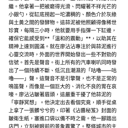
繼。他拿著一把被磨得光滑、閃耀著不祥光芒的
小銀勺，從缸底撈起一坨濃稠的、顏色介於灰綠
與土黃之間的發酵物。這蒜泥被他照顧得像稀世
珍寶，每隔三小時，他就要用手指彈一下缸邊，
確保它能感受到**「溫和的震動」**，以助其在
精神上達到圓滿。就在廖沾沾專注於與蒜泥進行
心靈交流時，外面的世界開始發出一些不對勁的
信號。首先是聲音。街上所有的汽車喇叭同時發
出了一個持續不斷、低沉且潮濕的「咕嚕——咕
嚕——」聲。這聲音不是引擎聲，也不是正常的
鳴笛聲，而像是一個巨大的、消化不良的胃在哀
嚎。廖沾沾皺著眉頭，這嚴重干擾了他蒜泥的
「寧靜冥想」。他決定出去看個究竟，順手從桌
上拿了一張髒兮兮的，印著《沾醬秘笈》封面的
皺衛生紙，塞進口袋以備不時之需。他一腳踏出
店門，立刻被眼前的景象震驚了。整條城市的主