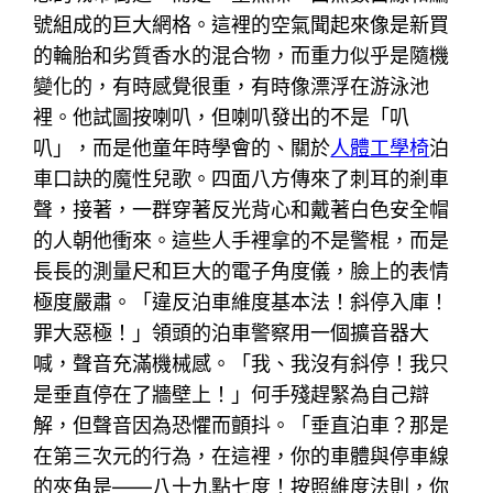
號組成的巨大網格。這裡的空氣聞起來像是新買
的輪胎和劣質香水的混合物，而重力似乎是隨機
變化的，有時感覺很重，有時像漂浮在游泳池
裡。他試圖按喇叭，但喇叭發出的不是「叭
叭」，而是他童年時學會的、關於
人體工學椅
泊
車口訣的魔性兒歌。四面八方傳來了刺耳的剎車
聲，接著，一群穿著反光背心和戴著白色安全帽
的人朝他衝來。這些人手裡拿的不是警棍，而是
長長的測量尺和巨大的電子角度儀，臉上的表情
極度嚴肅。「違反泊車維度基本法！斜停入庫！
罪大惡極！」領頭的泊車警察用一個擴音器大
喊，聲音充滿機械感。「我、我沒有斜停！我只
是垂直停在了牆壁上！」何手殘趕緊為自己辯
解，但聲音因為恐懼而顫抖。「垂直泊車？那是
在第三次元的行為，在這裡，你的車體與停車線
的夾角是——八十九點七度！按照維度法則，你