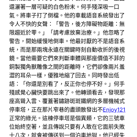
還灑著一層可疑的白色粉末。何手殘深吸一口
氣。將車子打了倒檔。他的車載語音系統發出了
令人不快的女聲：「警告，後方障礙物距離：無
限趨近於零。」「請考慮放棄治療。」他忽略了
警告，開始緩慢地倒車。他最討厭的不是語音系
統，而是那兩塊永遠在關鍵時刻自動收折的後視
鏡。當他需要它們來判斷車體與那座價值不菲的
銅製獨角獸雕像之間的距離時，它們卻像兩片羞
澀的耳朵一樣，優雅地縮了回去。同時發出低
語：「你還是別看了，反正你也停不好。」何手
殘感覺心臟快要跳出來了。他轉頭看去，發現那
座高聳入雲、覆蓋著鏽跡斑斑鐵網的多層機械式
停車塔，正在那片窄巷的盡頭散發出不
Enjoy121
正常的綠光。這棟停車塔是個異類，它的三號車
位始終空著，並且傳說只要有人敢在它面前失敗
十八次，就會被傳送到一個泊車地獄。他已經失