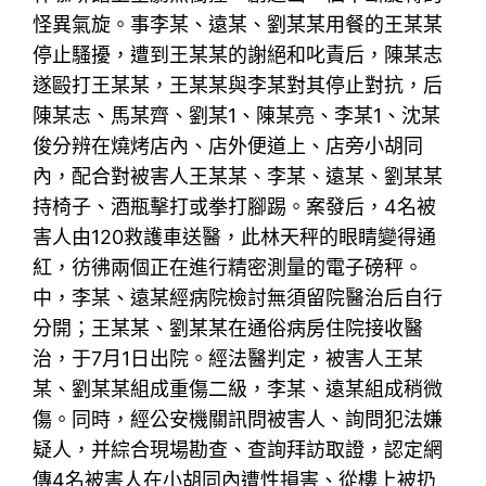
怪異氣旋。事李某、遠某、劉某某用餐的王某某
停止騷擾，遭到王某某的謝絕和叱責后，陳某志
遂毆打王某某，王某某與李某對其停止對抗，后
陳某志、馬某齊、劉某1、陳某亮、李某1、沈某
俊分辨在燒烤店內、店外便道上、店旁小胡同
內，配合對被害人王某某、李某、遠某、劉某某
持椅子、酒瓶擊打或拳打腳踢。案發后，4名被
害人由120救護車送醫，此林天秤的眼睛變得通
紅，彷彿兩個正在進行精密測量的電子磅秤。
中，李某、遠某經病院檢討無須留院醫治后自行
分開；王某某、劉某某在通俗病房住院接收醫
治，于7月1日出院。經法醫判定，被害人王某
某、劉某某組成重傷二級，李某、遠某組成稍微
傷。同時，經公安機關訊問被害人、詢問犯法嫌
疑人，并綜合現場勘查、查詢拜訪取證，認定網
傳4名被害人在小胡同內遭性損害、從樓上被扔