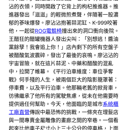
沾的衣領，同時開啟了它背上的枸杞推進器。推
進器發出「滋滋」的輕微煎煮聲，伴隨著一股濃
郁的蔘味爆發。廖沾沾抱著蒜泥缸、K-999咬著
他，一起從
ROG電競椅
撞出來的洞口衝向後院。
王醋狂的醋罐機器人發出尖叫：「別想逃！醬油
黨餘孽！我會追上你！」店內剩下的所有空盤子
被醋酸氣波震碎，發出了最後的哀鳴。廖沾沾的
宇宙冒險，就在這片蒜泥、中藥和醋酸的混亂
中，拉開了帷幕。《平行泊車維度：車位爭奪
戰》何手殘的人生，被兩個巨大的陰影籠罩著：
停車費，以及平行泊車。他那輛老舊的掀背車，
彷彿繼承了他所有的駕駛焦慮，從未在他需要時
提供過任何幫助。今天，他面臨的是城市
系統櫃
工廠直營
傳說中最恐怖的挑戰，一條夾在理髮店
與一間專賣金屬雕像的畫廊之間的窄巷。一個看
起來比他車子尺寸小上三十公分的停車格，上面