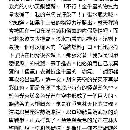
淚光的小小黃銅齒輪。「不行！金牛座的物質力
量太強了！我的單戀被汙染了！」張水瓶大喊。
他知道，如果牛土豪的物質力量勝出，林天秤將
會被困在一個充滿金錢和俗氣的虛假愛情裡，而
他將永遠失去機會。張水瓶看向那機器，還剩下
最後一個可以輸入的「情緒燃料」口。他迅速撕
下了貼在他背後衣領上，那張寫著「我就是個單
戀傻瓜」的標籤，丟了進去。他必須用自己最真
實的「傻氣」去對抗金牛座的「霸氣」！調節器
再次發出轟鳴，這一次，射向天空的光束不再是
彩虹色，而是充滿了水瓶座特有的怪誕藍色**。
藍色光束與金色光芒在空中形成了一個巨大的、
旋轉著的太極圖案，像是在爭奪林天秤的靈魂。
這場以星座運勢為賭注、以單戀能量為武器的荒
唐戰爭，正式打響了。藍色與金色的光芒在林天
秤咖啡館上空劇烈衝撞，創造出一個不斷旋轉的