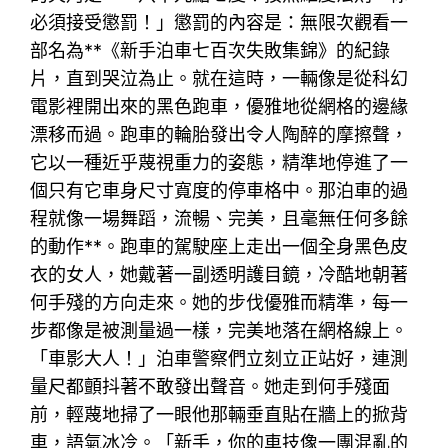
必須接受懲罰！」懲罰的內容是：無限次觀看一
部名為**《新手泊車七百次失敗集錦》的紀錄
片，直到哭泣為止。就在這時，一輛像是從科幻
電影裡開出來的黑色跑車，優雅地從網格的邊緣
漂移而過。跑車的輪胎發出令人陶醉的摩擦聲，
它以一種近乎蔑視重力的姿態，精準地停進了一
個只有它車身尺寸寬度的停車格中。那泊車的過
程就像一場舞蹈，流暢、完美，且毫無任何多餘
的動作**。跑車的駕駛座上走出一個全身黑色皮
衣的女人，她戴著一副透明護目鏡，冷酷地朝著
何手殘的方向走來。她的步伐優雅而精準，每一
步都像是被測量過一樣，完美地落在網格線上。
「車影大人！」泊車警察們立刻立正站好，連測
量尺都顫抖著不敢發出聲音。她走到何手殘面
前，輕蔑地掃了一眼他那輛垂直貼在牆上的掀背
車，語氣冰冷。「新手，你的車技像一團混亂的