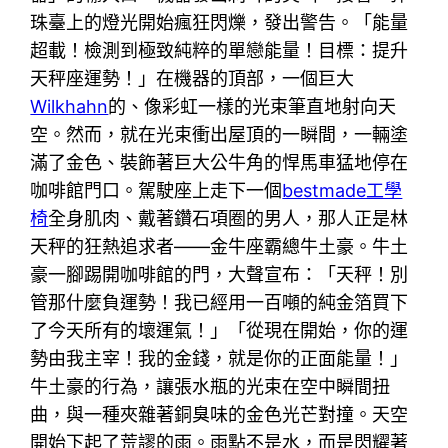
珠臺上的燈光開始瘋狂閃爍，發出警告。「能量
超載！檢測到極致純粹的單戀能量！目標：提升
天秤座運勢！」在機器的頂部，一個巨大
Wilkhahn
的、像彩虹一樣的光束筆直地射向天
空。然而，就在光束衝出屋頂的一瞬間，一輛塗
滿了金色、裝飾著巨大公牛角的悍馬車猛地停在
咖啡館門口。駕駛座上走下一個
bestmade工學
椅
全身肌肉、戴著鑽石項圈的男人，那人正是林
天秤的狂熱追求者——金牛座霸總牛土豪。牛土
豪一腳踢開咖啡館的門，大聲宣布：「天秤！別
管那什麼負運勢！我已經用一百噸的純金箔買下
了今天所有的壞運氣！」「從現在開始，你的運
勢由我主宰！我的金錢，就是你的正面能量！」
牛土豪的行為，讓張水瓶的光束在空中瞬間扭
曲，與一種夾雜著銅臭味的金色光芒對撞。天空
開始下起了荒謬的雨。雨點不是水，而是閃耀著