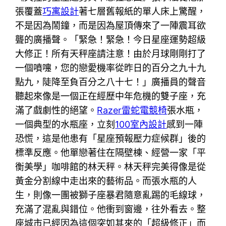
張覆蓋
巧寓設計
著七層舊報紙的單人床上驚醒，
不是因為鬧鐘，而是因為屋頂傳來了一陣震耳欲
聾的廣播聲。「緊急！緊急！今日星座運勢超級
大修正！所有天秤座請注意！由於月球剛剛打了
一個噴嚏，您的戀愛機率從昨日的百分之九十九
點九，陡降至負百分之八十七！」廣播員的聲音
聽起來像是一個正在經歷中年危機的雙子座，充
滿了戲劇性的絕望。
Razer雷蛇電競椅
張水瓶，
一個典型的水瓶座，立刻
100室內設計
感到一陣
恐慌，這是他患有「星座預報壓力症候群」後的
標準反應。他單戀著住在隔壁棟、經營一家「平
衡美學」咖啡館的林天秤。林天秤完美得像是從
黃金分割線中走出來的藝術品。而張水瓶的人
生，則像一團被獅子座暴君隨意亂踢的毛線球，
充滿了混亂與錯位。他衝到窗邊，往外看去。整
座城市已經因為這個突如其來的「超級修正」而