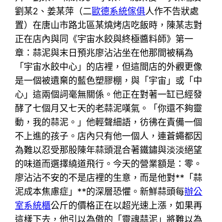
劉某2、姜某萍（二
歐德系統傢俱
人作不告狀處
置）在唐山市路北區某燒烤店吃飯時，陳某志對
正在店內與同《宇宙水餃與終極醬料師》第一
章：蒜泥與末日預兆廖沾沾坐在他那間被稱為
「宇宙水餃中心」的店裡，但這間店的外觀更像
是一個被遺棄的藍色塑膠棚，與「宇宙」或「中
心」這兩個詞毫無關係。他正在對著一缸已經發
酵了七個月又七天的老蒜泥嘆氣。「你還不夠靈
動，我的蒜泥。」他輕聲細語，彷彿在責備一個
不上進的孩子。店內只有他一個人，連蒼蠅都因
為難以忍受那股陳年蒜頭混合著鐵鏽與淡淡絕望
的味道而選擇繞道飛行。今天的營業額是：零。
廖沾沾不安的不是店裡的生意，而是他對**「蒜
泥成本焦慮症」**的深層恐懼。新鮮蒜頭每
辦公
室系統櫃
公斤的價格正在以超光速上漲，如果再
這樣下去，他引以為傲的「靈魂蒜泥」將難以為