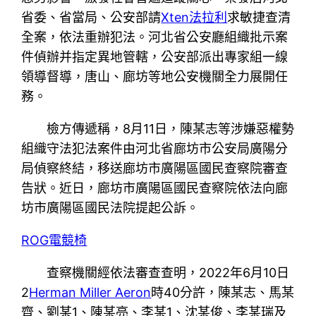
省委、省當局、公安部請
Xten法拉利
求敏捷查清
全案，依法重辦犯法。河北省公安廳組織批示案
件偵辦并指定異地管轄，公安部派出專家組一線
領導督導，唐山、廊坊等地公安機關全力展開任
務。
檢方傳遞稱，8月11日，陳某志等涉嫌惡權勢
組織守法犯法案件由河北省廊坊市公安局廣陽分
局偵察終結，移送廊坊市廣陽區國民查察院審查
告狀。近日，廊坊市廣陽區國民查察院依法向廊
坊市廣陽區國民法院提起公訴。
ROG電競椅
查察機關經依法審查查明，2022年6月10日
2
Herman Miller Aeron
時40分許，陳某志、馬某
齊、劉某1、陳某亮、李某1、沈某俊、李某瑞及