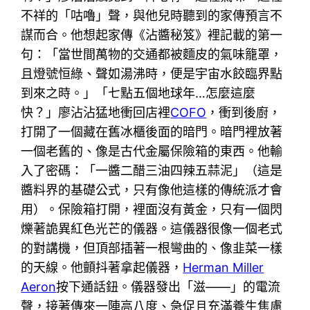
不祥的「咕嚕」聲，與他兒時聽到的家傳預言不
謀而合。他想起家傳《沾醬秘笈》裡記載的第一
句：「當世間萬物的交通都被麵皮的氣味籠罩，
且燈號恒綠、聲如湯沸時，便是宇宙水餃臨界點
到來之時。」「七點五個地球年…怎麼這麼
快？」廖沾沾猛地衝回店裡
COFO
，衝到後廚，
打開了一個藏在舊冰櫃後面的暗門。暗門裡放著
一個老舊的、像是古代金屬保險箱的東西。他輸
入了密碼：「一醬二醋三油四辣五蒜泥」（這是
醬料界的基礎公式，只有像他這樣的傳統派才會
用）。保險箱打開，裡面沒有黃金，只有一個閃
爍著詭異紅色光芒的儀器。這儀器很像一個老式
的對講機，但頂部插著一根彎曲的、像韭菜一樣
的天線。他顫抖著拿起儀器，
Herman Miller
Aeron
按下通話鈕。儀器發出「滋——」的電流
聲，接著傳來一陣高八度、急促且充滿養生焦慮