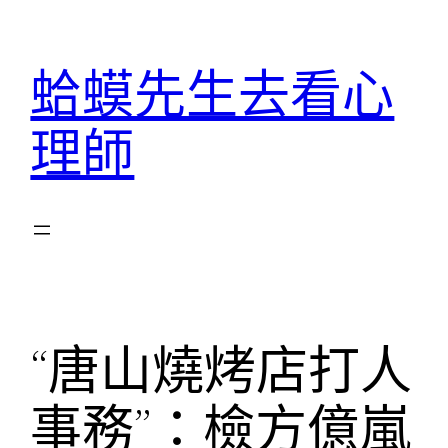
跳
至
蛤蟆先生去看心
主
要
理師
內
容
“唐山燒烤店打人
事務”：檢方億嵐