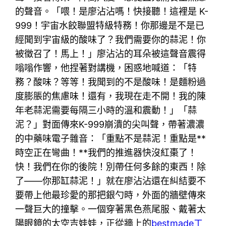
的聲音。「喂！是廖沾沾嗎！快接聽！這裡是 K-
999！宇宙水餃聯盟特級特務！你那邊是不是已
經聞到宇宙級的酸味了？我們需要你的蒜泥！你
被徵召了！馬上！」廖沾沾的耳朵被這聲音震得
嗡嗡作響，他捏著對講機，困惑地喊道：「特
務？酸味？等等！我聞到的不是酸味！是麵粉過
度膨脹的焦慮味！還有，我現在走不開！我的陳
年老蒜泥需要每隔三小時的溫和震動！」「蒜
泥？」對面傳來K-999崩潰的尖叫聲，帶著濃濃
的中藥味電子雜音：「重點不是蒜泥！重點是**
時空正在彎曲！**我們的推進器快沒紅棗了！
快！我們在你的後院！別帶任何多餘的東西！除
了——你那缸蒜泥！」就在廖沾沾還在糾結要不
要帶上他最珍愛的那把銀勺時，外面的牆壁傳來
一聲巨大的撞擊。一個穿著黑色燕尾服、戴著太
陽眼鏡的太空吉娃娃，正從牆上的
bestmade工