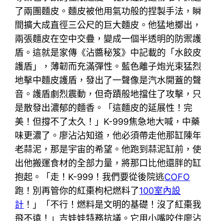
了兩團麵皮。麵皮被他用氣功般的捏製手法，瞬
間擴大成直徑三公尺的巨大麵皮。他猛地擲出，
兩張麵皮在空中交疊，變成一個半透明的防禦護
盾。這就是家傳《沾醬秘笈》中記載的「水餃皮
護盾」，薄韌而充滿彈性。藍色離子炮光束猛烈
地擊中麵皮護盾，發出了一聲像是汽水開蓋的聲
音。護盾劇烈震動，但奇蹟般地擋住了攻擊，只
是散發出濃郁的麵香。「這麵皮的延展性！完
美！但撐不了太久！」K-999焦急地大喊，中藥
味更濃了。廖沾沾知道，他必須帶走他那缸陳年
老蒜泥，那是宇宙的希望。他跑到蒜泥缸前，使
出他搬運食材的全部力量，將那口比他還胖的缸
抱起。「走！K-999！我們要從後院逃
COFO
跑！別再管你的紅棗枸杞燃料了
100室內設
計
！」「不行！燃料是文明的基礎！沒了紅棗我
飛不遠！」吉娃娃特務抗議。它用小嘴咬住廖沾