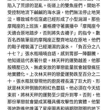
陷入了荒謬的混亂。街道上的雙魚座們，開始不
受控制地流下鹹鹹的海水淚，他們無法停止地哭
泣，導致城市低窪處已經形成了小型潟湖。那些
摩羯座的上班族，嚴格遵守著廣播中「摩羯座今
天適合原地踏步，否則將失去襪子」的指令。數
百名西裝筆挺的摩羯座正整齊地站在原地，他們
的鞋子裡裝滿了已經潮濕的淚水。「負百分之八
十七？」張水瓶喃喃自語，感到胃部一陣翻騰，
他知道這代表著什麼。林天秤的運勢越差，他那
股積壓已久、無處安放的單戀能量就會越發瘋狂
地實體化。上次林天秤的戀愛運勢跌至百分之二
十，張水瓶就發現他的廚房裡長滿了巨大的、形
狀是林天秤側臉的粉紅色蘑菇。他必須在今天結
束前，將林天秤的運勢至少提升到零。否則，他
那份單戀就會變成某種具備攻擊性的實體。他緊
張地跑進他堆滿了星座圖表和過期甜甜圈的地下