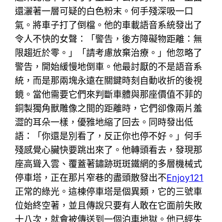
還灑著一層可疑的白色粉末。何手殘深吸一口
氣。將車子打了倒檔。他的車載語音系統發出了
令人不快的女聲：「警告，後方障礙物距離：無
限趨近於零。」「請考慮放棄治療。」他忽略了
警告，開始緩慢地倒車。他最討厭的不是語音系
統，而是那兩塊永遠在關鍵時刻自動收折的後視
鏡。當他需要它們來判斷車體與那座價值不菲的
銅製獨角獸雕像之間的距離時，它們卻像兩片羞
澀的耳朵一樣，優雅地縮了回去。同時發出低
語：「你還是別看了，反正你也停不好。」何手
殘感覺心臟快要跳出來了。他轉頭看去，發現那
座高聳入雲、覆蓋著鏽跡斑斑鐵網的多層機械式
停車塔，正在那片窄巷的盡頭散發出不
Enjoy121
正常的綠光。這棟停車塔是個異類，它的三號車
位始終空著，並且傳說只要有人敢在它面前失敗
十八次，就會被傳送到一個泊車地獄。他已經失