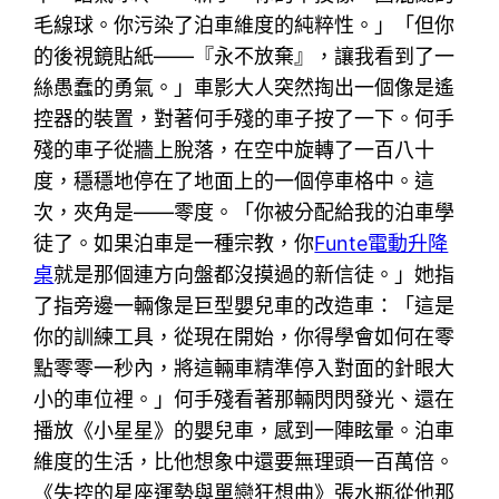
毛線球。你污染了泊車維度的純粹性。」「但你
的後視鏡貼紙——『永不放棄』，讓我看到了一
絲愚蠢的勇氣。」車影大人突然掏出一個像是遙
控器的裝置，對著何手殘的車子按了一下。何手
殘的車子從牆上脫落，在空中旋轉了一百八十
度，穩穩地停在了地面上的一個停車格中。這
次，夾角是——零度。「你被分配給我的泊車學
徒了。如果泊車是一種宗教，你
Funte電動升降
桌
就是那個連方向盤都沒摸過的新信徒。」她指
了指旁邊一輛像是巨型嬰兒車的改造車：「這是
你的訓練工具，從現在開始，你得學會如何在零
點零零一秒內，將這輛車精準停入對面的針眼大
小的車位裡。」何手殘看著那輛閃閃發光、還在
播放《小星星》的嬰兒車，感到一陣眩暈。泊車
維度的生活，比他想象中還要無理頭一百萬倍。
《失控的星座運勢與單戀狂想曲》張水瓶從他那