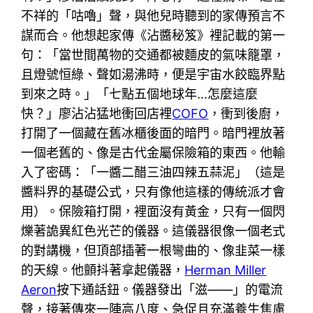
不祥的「咕嚕」聲，與他兒時聽到的家傳預言不
謀而合。他想起家傳《沾醬秘笈》裡記載的第一
句：「當世間萬物的交通都被麵皮的氣味籠罩，
且燈號恒綠、聲如湯沸時，便是宇宙水餃臨界點
到來之時。」「七點五個地球年…怎麼這麼
快？」廖沾沾猛地衝回店裡
COFO
，衝到後廚，
打開了一個藏在舊冰櫃後面的暗門。暗門裡放著
一個老舊的、像是古代金屬保險箱的東西。他輸
入了密碼：「一醬二醋三油四辣五蒜泥」（這是
醬料界的基礎公式，只有像他這樣的傳統派才會
用）。保險箱打開，裡面沒有黃金，只有一個閃
爍著詭異紅色光芒的儀器。這儀器很像一個老式
的對講機，但頂部插著一根彎曲的、像韭菜一樣
的天線。他顫抖著拿起儀器，
Herman Miller
Aeron
按下通話鈕。儀器發出「滋——」的電流
聲，接著傳來一陣高八度、急促且充滿養生焦慮