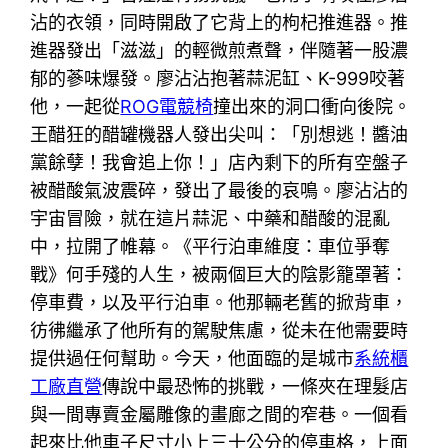
沾的衣領，同時開啟了它背上的枸杞推進器。推
進器發出「滋滋」的輕微煎煮聲，伴隨著一股濃
郁的蔘味爆發。廖沾沾抱著蒜泥缸、K-999咬著
他，一起從
ROG電競椅
撞出來的洞口衝向後院。
王醋狂的醋罐機器人發出尖叫：「別想逃！醬油
黨餘孽！我會追上你！」店內剩下的所有空盤子
被醋酸氣波震碎，發出了最後的哀鳴。廖沾沾的
宇宙冒險，就在這片蒜泥、中藥和醋酸的混亂
中，拉開了帷幕。《平行泊車維度：車位爭奪
戰》何手殘的人生，被兩個巨大的陰影籠罩著：
停車費，以及平行泊車。他那輛老舊的掀背車，
彷彿繼承了他所有的駕駛焦慮，從未在他需要時
提供過任何幫助。今天，他面臨的是城市
系統櫃
工廠直營
傳說中最恐怖的挑戰，一條夾在理髮店
與一間專賣金屬雕像的畫廊之間的窄巷。一個看
起來比他車子尺寸小上三十公分的停車格，上面