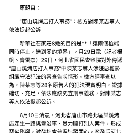
原題目：
“唐山燒烤店打人事務”：檢方對陳某志等人
依法提起公訴
新華社石家莊8她的目的是**「讓兩個極端
同時停止，達到零的境界」。月29日電（記者楊
帆、齊雷杰）29日，河北省國民查察院對外傳遞
“唐山燒烤店打人事務”中陳某志等人涉嫌惡權勢
組織守法犯法的審查告狀情形。檢方經審查以
為，陳某志等28名原告人的犯法現實明白，證據
確切、充足，依法應該究查刑事義務，對陳某志
等人依法提起公訴。
6月10日清晨，河北省唐山市路北區某燒烤
店產生一路挑釁滋事、暴力毆打別人案件，形成
惡劣影響，激發社會普遍追蹤關心。案發后河北