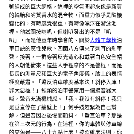
號組成的巨大網格。這裡的空氣聞起來像是新買
的輪胎和劣質香水的混合物，而重力似乎是隨機
變化的，有時感覺很重，有時像漂浮在游泳池
裡。他試圖按喇叭，但喇叭發出的不是「叭
叭」，而是他童年時學會的、關於
人體工學椅
泊
車口訣的魔性兒歌。四面八方傳來了刺耳的剎車
聲，接著，一群穿著反光背心和戴著白色安全帽
的人朝他衝來。這些人手裡拿的不是警棍，而是
長長的測量尺和巨大的電子角度儀，臉上的表情
極度嚴肅。「違反泊車維度基本法！斜停入庫！
罪大惡極！」領頭的泊車警察用一個擴音器大
喊，聲音充滿機械感。「我、我沒有斜停！我只
是垂直停在了牆壁上！」何手殘趕緊為自己辯
解，但聲音因為恐懼而顫抖。「垂直泊車？那是
在第三次元的行為，在這裡，你的車體與停車線
的夾角是——八十九點七度！按照維度法則，你