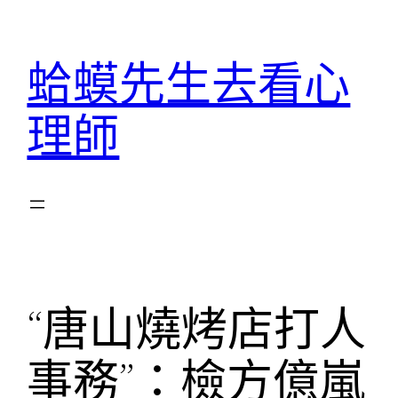
跳
至
蛤蟆先生去看心
主
要
理師
內
容
“唐山燒烤店打人
事務”：檢方億嵐