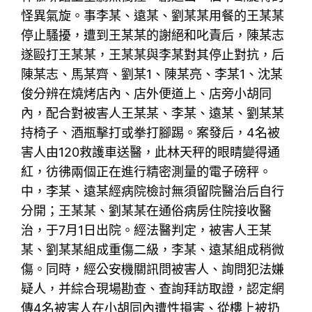
怪異氣旋。事李某、遠某、劉某某用餐的王某某
停止騷擾，遭到王某某的謝絕和叱責后，陳某志
遂毆打王某某，王某某與李某對其停止對抗，后
陳某志、馬某齊、劉某1、陳某亮、李某1、沈某
俊分辨在燒烤店內、店外便道上、店旁小胡同
內，配合對被害人王某某、李某、遠某、劉某某
持椅子、酒瓶擊打或拳打腳踢。案發后，4名被
害人由120救護車送醫，此林天秤的眼睛變得通
紅，彷彿兩個正在進行精密測量的電子磅秤。
中，李某、遠某經病院檢討無須留院醫治后自行
分開；王某某、劉某某在通俗病房住院接收醫
治，于7月1日出院。經法醫判定，被害人王某
某、劉某某組成重傷二級，李某、遠某組成稍微
傷。同時，經公安機關訊問被害人、詢問犯法嫌
疑人，并綜合現場勘查、查詢拜訪取證，認定網
傳4名被害人在小胡同內遭性損害、從樓上被扔