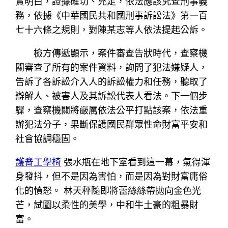
實明白，證據確切、充足，依法應該究查刑事義
務，依據《中華國民共和國刑事訴訟法》第一百
七十六條之規則，對陳某志等人依法提起公訴。
檢方傳遞顯示，案件審查告狀時代，查察機
關審查了所有的案件資料，詢問了犯法嫌疑人，
告訴了各訴訟介入人的訴訟權力和任務，聽取了
辯解人、被害人及其訴訟代表人看法。下一個步
驟，查察機關將嚴厲依法公平打點該案，依法重
辦犯法分子，果斷保護國民群眾性命財富平安和
社會協調穩固。
護脊工學椅
張水瓶在地下室看到這一幕，氣得渾
身發抖，但不是因為害怕，而是因為對財富庸俗
化的憤怒。 林天秤隨即將蕾絲絲帶拋向金色光
芒，試圖以柔性的美學，中和牛土豪的粗暴財
富。