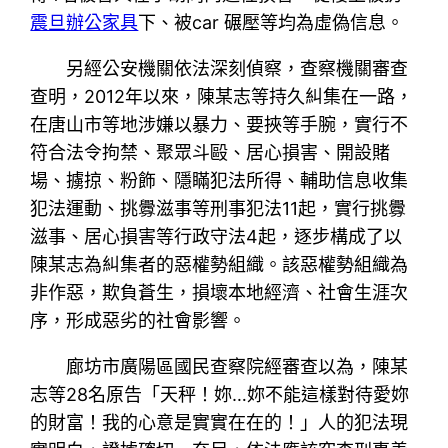
震旦辦公家具
下、被car 碾壓等均為虛偽信息。
另經公安機關依法深刻偵察，查察機關審查
查明，2012年以來，陳某志等持久糾集在一路，
在唐山市等地涉嫌以暴力、要挾等手腕，實行不
符合法令拘禁、聚眾斗毆、居心損害、開設賭
場、擄掠、粉飾、隱瞞犯法所得、輔助信息收集
犯法運動、挑釁滋事等刑事犯法11起，實行挑釁
滋事、居心損害等行政守法4起，逐步構成了以
陳某志為糾集者的惡權勢組織。該惡權勢組織為
非作惡，欺負蒼生，損壞本地經濟、社會生涯次
序，形成惡劣的社會影響。
廊坊市廣陽區國民查察院經審查以為，陳某
志等28名原告「天秤！妳…妳不能這樣對待愛妳
的財富！我的心意是實實在在的！」人的犯法現