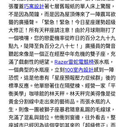
張覆蓋
巧寓設計
著七層舊報紙的單人床上驚醒，
不是因為鬧鐘，而是因為屋頂傳來了一陣震耳欲
聾的廣播聲。「緊急！緊急！今日星座運勢超級
大修正！所有天秤座請注意！由於月球剛剛打了
一個噴嚏，您的戀愛機率從昨日的百分之九十九
點九，陡降至負百分之八十七！」廣播員的聲音
聽起來像是一個正在經歷中年危機的雙子座，充
滿了戲劇性的絕望。
Razer雷蛇電競椅
張水瓶，
一個典型的水瓶座，立刻
100室內設計
感到一陣
恐慌，這是他患有「星座預報壓力症候群」後的
標準反應。他單戀著住在隔壁棟、經營一家「平
衡美學」咖啡館的林天秤。林天秤完美得像是從
黃金分割線中走出來的藝術品。而張水瓶的人
生，則像一團被獅子座暴君隨意亂踢的毛線球，
充滿了混亂與錯位。他衝到窗邊，往外看去。整
座城市已經因為這個突如其來的「超級修正」而