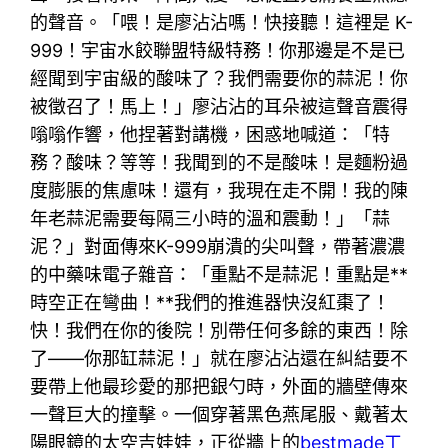
的聲音。「喂！是廖沾沾嗎！快接聽！這裡是 K-
999！宇宙水餃聯盟特級特務！你那邊是不是已
經聞到宇宙級的酸味了？我們需要你的蒜泥！你
被徵召了！馬上！」廖沾沾的耳朵被這聲音震得
嗡嗡作響，他捏著對講機，困惑地喊道：「特
務？酸味？等等！我聞到的不是酸味！是麵粉過
度膨脹的焦慮味！還有，我現在走不開！我的陳
年老蒜泥需要每隔三小時的溫和震動！」「蒜
泥？」對面傳來K-999崩潰的尖叫聲，帶著濃濃
的中藥味電子雜音：「重點不是蒜泥！重點是**
時空正在彎曲！**我們的推進器快沒紅棗了！
快！我們在你的後院！別帶任何多餘的東西！除
了——你那缸蒜泥！」就在廖沾沾還在糾結要不
要帶上他最珍愛的那把銀勺時，外面的牆壁傳來
一聲巨大的撞擊。一個穿著黑色燕尾服、戴著太
陽眼鏡的太空吉娃娃，正從牆上的
bestmade工