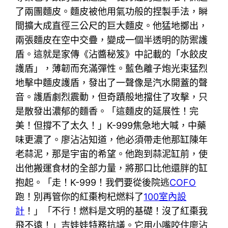
了兩團麵皮。麵皮被他用氣功般的捏製手法，瞬
間擴大成直徑三公尺的巨大麵皮。他猛地擲出，
兩張麵皮在空中交疊，變成一個半透明的防禦護
盾。這就是家傳《沾醬秘笈》中記載的「水餃皮
護盾」，薄韌而充滿彈性。藍色離子炮光束猛烈
地擊中麵皮護盾，發出了一聲像是汽水開蓋的聲
音。護盾劇烈震動，但奇蹟般地擋住了攻擊，只
是散發出濃郁的麵香。「這麵皮的延展性！完
美！但撐不了太久！」K-999焦急地大喊，中藥
味更濃了。廖沾沾知道，他必須帶走他那缸陳年
老蒜泥，那是宇宙的希望。他跑到蒜泥缸前，使
出他搬運食材的全部力量，將那口比他還胖的缸
抱起。「走！K-999！我們要從後院逃
COFO
跑！別再管你的紅棗枸杞燃料了
100室內設
計
！」「不行！燃料是文明的基礎！沒了紅棗我
飛不遠！」吉娃娃特務抗議。它用小嘴咬住廖沾