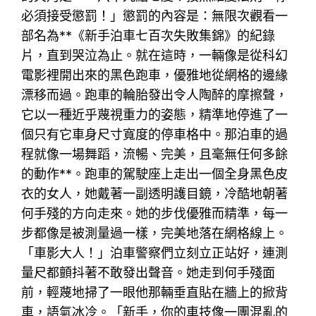
必須接受懲罰！」懲罰的內容是：無限次觀看一
部名為**《新手泊車七百次失敗集錦》的紀錄
片，直到哭泣為止。就在這時，一輛像是從科幻
電影裡開出來的黑色跑車，優雅地從網格的邊緣
漂移而過。跑車的輪胎發出令人陶醉的摩擦聲，
它以一種近乎蔑視重力的姿態，精準地停進了一
個只有它車身尺寸寬度的停車格中。那泊車的過
程就像一場舞蹈，流暢、完美，且毫無任何多餘
的動作**。跑車的駕駛座上走出一個全身黑色皮
衣的女人，她戴著一副透明護目鏡，冷酷地朝著
何手殘的方向走來。她的步伐優雅而精準，每一
步都像是被測量過一樣，完美地落在網格線上。
「車影大人！」泊車警察們立刻立正站好，連測
量尺都顫抖著不敢發出聲音。她走到何手殘面
前，輕蔑地掃了一眼他那輛垂直貼在牆上的掀背
車，語氣冰冷。「新手，你的車技像一團混亂的