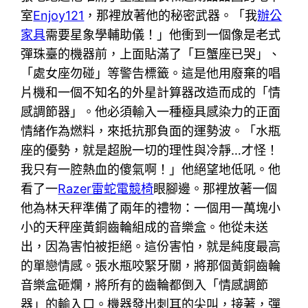
室
Enjoy121
，那裡放著他的秘密武器。「我
辦公
家具
需要星象學輔助儀！」他衝到一個像是老式
彈珠臺的機器前，上面貼滿了「巨蟹座已哭」、
「處女座勿碰」等警告標籤。這是他用廢棄的唱
片機和一個不知名的外星計算器改造而成的「情
感調節器」。他必須輸入一種極具感染力的正面
情緒作為燃料，來抵抗那負面的運勢波。「水瓶
座的優勢，就是超脫一切的理性與冷靜…才怪！
我只有一腔熱血的傻氣啊！」他絕望地低吼。他
看了一
Razer雷蛇電競椅
眼腳邊。那裡放著一個
他為林天秤準備了兩年的禮物：一個用一萬塊小
小的天秤座黃銅齒輪組成的音樂盒。他從未送
出，因為害怕被拒絕。這份害怕，就是純度最高
的單戀情感。張水瓶咬緊牙關，將那個黃銅齒輪
音樂盒砸爛，將所有的齒輪都倒入「情感調節
器」的輸入口。機器發出刺耳的尖叫，接著，彈