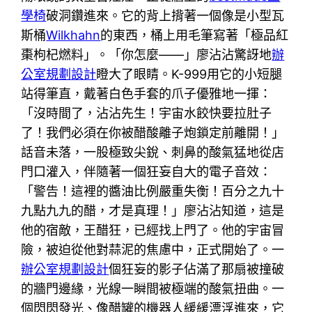
學椅
破洞鑽進來。它的背上揹著一個像是小型瓦
斯桶
Wilkhahn
的東西，桶上用毛筆寫著「極品紅
棗枸杞燃料」。「你怎麼——」廖沾沾驚訝地
辦
公室規劃設計
瞪大了眼睛。K-999用它的小短腿
站得筆直，戴著白色手套的爪子優雅地一揮：
「沒時間了，沾沾先生！宇宙水餃快要拉肚子
了！我們必須在你被醋酸離子炮鎖定前離開！」
話音未落，一股極致尖銳、刺鼻的酸氣猛地從店
門口灌入，伴隨著一個狂妄自大的電子音效：
「警告！這裡的醬油比例嚴重失衡！百分之九十
九點九九的醋，才是真理！」廖沾沾知道，這是
他的宿敵，王醋狂，已經找上門了。他的宇宙冒
險，被迫從他對蒜泥的焦慮中，正式開始了。一
辦公室規劃設計
個狂妄的影子佔滿了那扇被撞破
的牆門邊緣，光線一瞬間被極端的酸氣扭曲。一
個閃閃發光、像醋罐的機器人緩緩漂浮進來，它