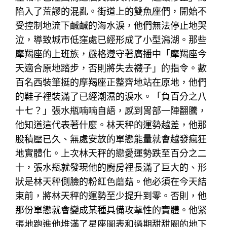
陷入了荒謬的混亂。街道上的雙魚座們，開始不
受控制地流下鹹鹹的海水淚，他們無法停止地哭
泣，導致城市低窪處已經形成了小型潟湖。那些
摩羯座的上班族，嚴格遵守著廣播中「摩羯座今
天適合原地踏步，否則將失去襪子」的指令。數
百名西裝筆挺的摩羯座正整齊地站在原地，他們
的鞋子裡裝滿了已經潮濕的淚水。「負百分之八
十七？」張水瓶喃喃自語，感到胃部一陣翻騰，
他知道這代表著什麼。林天秤的運勢越差，他那
股積壓已久、無處安放的單戀能量就會越發瘋狂
地實體化。上次林天秤的戀愛運勢跌至百分之二
十，張水瓶就發現他的廚房裡長滿了巨大的、形
狀是林天秤側臉的粉紅色蘑菇。他必須在今天結
束前，將林天秤的運勢至少提升到零。否則，他
那份單戀就會變成某種具備攻擊性的實體。他緊
張地跑進他堆滿了星座圖表和過期甜甜圈的地下