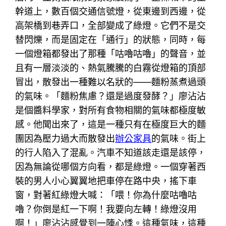
幹道上，數百個交通信號燈，從東邊到西邊，從
高架橋到巷弄口，全部變成了綠燈。它們不是交
替閃爍，而是固定在「通行」的狀態，同時，每
一個燈箱都發出了那種「咕嚕咕嚕」的聲音，並
且有一層淡淡的、熱氣騰騰的白霧從燈箱的頂部
冒出，散發出一種難以名狀的——麵粉蒸煮過頭
的氣味。「麵粉焦慮？還是過度發酵？」廖沾沾
是個醬料學家，對所有食物相關的氣味都極度敏
感。他聞出來了，這是一種只有在極度巨大的麵
團因為壓力過大而散發出
辦公家具
的氣味。街上
的行人陷入了混亂。汽車不知道該走還是該停，
因為無論從哪個方向看，都是綠燈。一個穿著西
裝的男人小心翼翼地把車停在路中央，搖下車
窗，對著紅綠燈大喊：「喂！你為什麼咕嚕咕
嚕？你倒是紅一下啊！我要向左轉！綠燈沒用
啊！」廖沾沾感覺到一陣心悸。這種氣味，這種