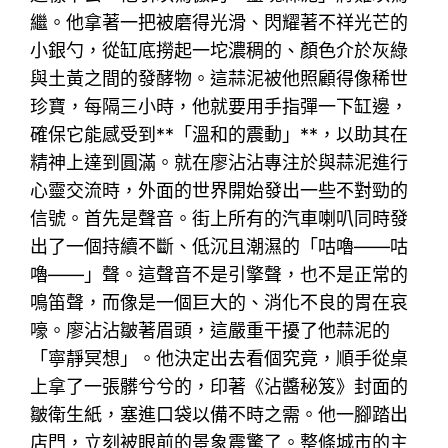
繼。他拿著一把被磨得光滑、閃耀著不祥光芒的
小銀勺，從缸底撈起一坨濃稠的、顏色介於灰綠
與土黃之間的發酵物。這蒜泥被他照顧得像稀世
珍寶，每隔三小時，他就要用手指彈一下缸邊，
確保它能感受到**「溫和的震動」**，以助其在
精神上達到圓滿。就在廖沾沾專注於與蒜泥進行
心靈交流時，外面的世界開始發出一些不對勁的
信號。首先是聲音。街上所有的汽車喇叭同時發
出了一個持續不斷、低沉且潮濕的「咕嚕——咕
嚕——」聲。這聲音不是引擎聲，也不是正常的
鳴笛聲，而像是一個巨大的、消化不良的胃在哀
嚎。廖沾沾皺著眉頭，這嚴重干擾了他蒜泥的
「寧靜冥想」。他決定出去看個究竟，順手從桌
上拿了一張髒兮兮的，印著《沾醬秘笈》封面的
皺衛生紙，塞進口袋以備不時之需。他一腳踏出
店門，立刻被眼前的景象震驚了。整條城市的主