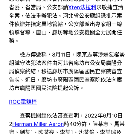
省委、省當局、公安部請
Xten法拉利
求敏捷查清
全案，依法重辦犯法。河北省公安廳組織批示案
件偵辦并指定異地管轄，公安部派出專家組一線
領導督導，唐山、廊坊等地公安機關全力展開任
務。
檢方傳遞稱，8月11日，陳某志等涉嫌惡權勢
組織守法犯法案件由河北省廊坊市公安局廣陽分
局偵察終結，移送廊坊市廣陽區國民查察院審查
告狀。近日，廊坊市廣陽區國民查察院依法向廊
坊市廣陽區國民法院提起公訴。
ROG電競椅
查察機關經依法審查查明，2022年6月10日
2
Herman Miller Aeron
時40分許，陳某志、馬某
齊、劉某1、陳某亮、李某1、沈某俊、李某瑞及