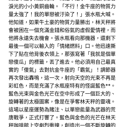
淚光的小小黃銅齒輪。「不行！金牛座的物質力
量太強了！我的單戀被汙染了！」張水瓶大喊。
他知道，如果牛土豪的物質力量勝出，林天秤將
會被困在一個充滿金錢和俗氣的虛假愛情裡，而
他將永遠失去機會。張水瓶看向那機器，還剩下
最後一個可以輸入的「情緒燃料」口。他迅速撕
下了貼在他背後衣領上，那張寫著「我就是個單
戀傻瓜」的標籤，丟了進去。他必須用自己最真
實的「傻氣」去對抗金牛座的「霸氣」！調節器
再次發出轟鳴，這一次，射向天空的光束不再是
彩虹色，而是充滿了水瓶座特有的怪誕藍色**。
藍色光束與金色光芒在空中形成了一個巨大的、
旋轉著的太極圖案，像是在爭奪林天秤的靈魂。
這場以星座運勢為賭注、以單戀能量為武器的荒
唐戰爭，正式打響了。藍色與金色的光芒在林天
秤咖啡館上空劇烈衝撞，創造出一個不斷旋轉的