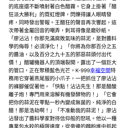
的底座還不斷噴射著白色醋霧。它身上掛著「醋
狂派大勝利」的霓虹燈牌，閃爍得讓人眼睛發
疼，同時發出警報。王醋狂的聲音再次響起，這
次帶著金屬回音的嘲弄，刺耳得像是磨砂紙。
「廖沾沾！你那充滿腐敗氣味的蒜泥，是對醬料
學的侮辱！必須淨化！」「你將為你那百分之五
的醬油，以及百分之九十五的邪惡蒜頭付出代
價！」醋罐機器人的頂端裂開，露出了一個巨大
的管口，正在聚積藍色光芒。K-999
幸福空間
特
務用它穿著燕尾服的小爪子，一把抓住了廖沾沾
的褲腳催促著他。「快點！沾沾先生！那是醋酸
離子炮！專門用來溶解有機發酵物的！」「它會
把你的蒜泥在零點一秒內變成無菌的、純淨的白
醋！那是浩劫啊！」「不准動我的蒜泥！」廖沾
沾發出了醬料學家對待信仰般的怒吼。他以一種
專業包水餃的極限速度，從旁邊的麵粉堆中抓起