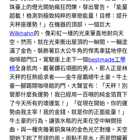
珠臺上的燈光開始瘋狂閃爍，發出警告。「能量
超載！檢測到極致純粹的單戀能量！目標：提升
天秤座運勢！」在機器的頂部，一個巨大
Wilkhahn
的、像彩虹一樣的光束筆直地射向天
空。然而，就在光束衝出屋頂的一瞬間，一輛塗
滿了金色、裝飾著巨大公牛角的悍馬車猛地停在
咖啡館門口。駕駛座上走下一個
bestmade工學
椅
全身肌肉、戴著鑽石項圈的男人，那人正是林
天秤的狂熱追求者——金牛座霸總牛土豪。牛土
豪一腳踢開咖啡館的門，大聲宣布：「天秤！別
管那什麼負運勢！我已經用一百噸的純金箔買下
了今天所有的壞運氣！」「從現在開始，你的運
勢由我主宰！我的金錢，就是你的正面能量！」
牛土豪的行為，讓張水瓶的光束在空中瞬間扭
曲，與一種夾雜著銅臭味的金色光芒對撞。天空
開始下起了荒謬的雨。雨點不是水，而是閃耀著