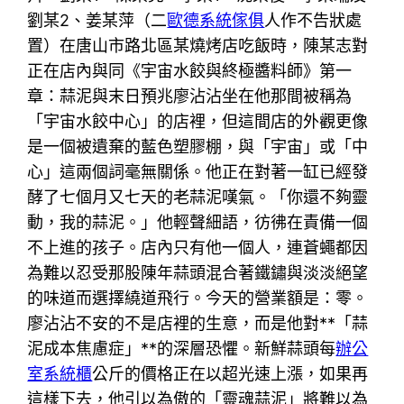
劉某2、姜某萍（二
歐德系統傢俱
人作不告狀處
置）在唐山市路北區某燒烤店吃飯時，陳某志對
正在店內與同《宇宙水餃與終極醬料師》第一
章：蒜泥與末日預兆廖沾沾坐在他那間被稱為
「宇宙水餃中心」的店裡，但這間店的外觀更像
是一個被遺棄的藍色塑膠棚，與「宇宙」或「中
心」這兩個詞毫無關係。他正在對著一缸已經發
酵了七個月又七天的老蒜泥嘆氣。「你還不夠靈
動，我的蒜泥。」他輕聲細語，彷彿在責備一個
不上進的孩子。店內只有他一個人，連蒼蠅都因
為難以忍受那股陳年蒜頭混合著鐵鏽與淡淡絕望
的味道而選擇繞道飛行。今天的營業額是：零。
廖沾沾不安的不是店裡的生意，而是他對**「蒜
泥成本焦慮症」**的深層恐懼。新鮮蒜頭每
辦公
室系統櫃
公斤的價格正在以超光速上漲，如果再
這樣下去，他引以為傲的「靈魂蒜泥」將難以為