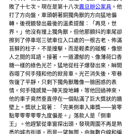
敗了十七次。現在是第十八次
震旦辦公家具
。他
打了方向盤，車頭朝著銅獨角獸的方向猛地偏
轉。後視鏡發出最後的溫柔提醒：「再見，世
界。」他沒有撞上獨角獸，但他那顫抖的車尾卻
擦到了停車塔三號車位入口處的一根古老、佈滿
苔蘚的柱子。不是撞擊，而是輕柔的碰觸，像戀
人之間的耳語。接著，一道濃郁的、像薄荷口香
糖一樣的綠色光芒。猛地從柱子爆發出來，瞬間
吞噬了何手殘和他的掀背車。光芒消失後，窄巷
恢復了平靜，只剩下獨角獸雕像一臉困惑的表
情。何手殘感覺一陣天旋地轉，等他回過神來，
他的車子竟然垂直停在一個貼滿了巨大獎狀的牆
壁上。獎狀上寫著：「完美倒車入庫獎——第零
點零零零零零九度偏差。」落款人是「倒車
王」。他趕緊從車窗探出頭，發現周圍不再是熟
悉的城市街道，而是一望無際、由無數白線和編