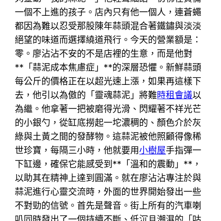
一個不上進的孩子。店內只有他一個人，連蒼蠅
都因為難以忍受那股陳年蒜頭混合著鐵鏽與淡淡
絕望的味道而選擇繞道飛行。今天的營業額是：
零。廖沾沾不安的不是店裡的生意，而是他對
**「蒜泥成本焦慮症」**的深層恐懼。新鮮蒜頭
每公斤的價格正在以超光速上漲，如果再這樣下
去，他引以為傲的「靈魂蒜泥」將難
時租會議
以
為繼。他拿著一把被磨得光滑、閃耀著不祥光芒
的小銀勺，從缸底撈起一坨濃稠的、顏色介於灰
綠與土黃之間的發酵物。這蒜泥被他照顧得像稀
世珍寶，每隔三小時，他就要用
小樹屋
手指彈一
下缸邊，確保它能感受到**「溫和的震動」**，
以助其在精神上達到圓滿。就在廖沾沾專注於與
蒜泥進行心靈交流時，外面的世界開始發出一些
不對勁的信號。首先是聲音。街上所有的汽車喇
叭同時發出了一個持續不斷、低沉且潮濕的「咕