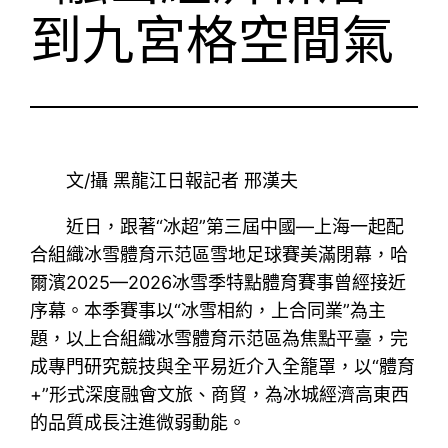
到九宮格空間氣
文/攝 黑龍江日報記者 邢漢夫
近日，跟著“冰超”第三屆中國—上海一起配
合組織冰雪體育示范區雪地足球賽美滿閉幕，哈
爾濱2025—2026冰雪季特點體育賽事曾經接近
序幕。本季賽事以“冰雪相約，上合同業”為主
題，以上合組織冰雪體育示范區為焦點平臺，完
成專門研究競技與全平易近介入全籠罩，以“體育
+”形式深度融會文旅、商貿，為冰城經濟高東西
的品質成長注進微弱動能。