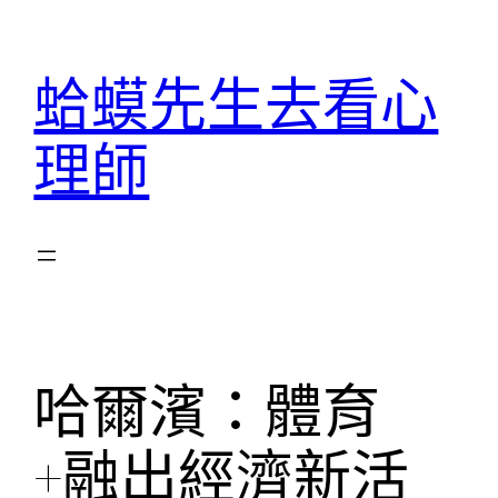
跳
至
蛤蟆先生去看心
主
要
理師
內
容
哈爾濱：體育
+融出經濟新活