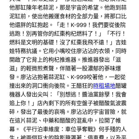
他那缸陳年老蒜泥，那是宇宙的希望。他跑到蒜
泥缸前，使出他搬運食材的全部力量，將那口比
他還胖的缸抱起。「走！K-999！我們要從後院
逃跑！別再管你的紅棗枸杞燃料了！」「不行！
燃料是文明的基礎！沒了紅棗我飛不遠！」吉娃
娃特務抗議。它用小嘴咬住廖沾沾的衣領，同時
開啟了它背上的枸杞推進器。推進器發出「滋
滋」的輕微煎煮聲，伴隨著一股濃郁的蔘味爆
發。廖沾沾抱著蒜泥缸、K-999咬著他，一起從
撞出來的洞口衝向後院。王醋狂的
時租場地
醋罐
機器人發出尖叫：「別想逃！醬油黨餘孽！我會
追上你！」店內剩下的所有空盤子被醋酸氣波震
碎，發出了最後的哀鳴。廖沾沾的宇宙冒險，就
在這片蒜泥、中藥和醋酸的混亂中，拉開了帷
幕。《平行泊車維度：車位爭奪戰》何手殘的人
生，被兩個巨大的陰影籠罩著：停車費，以及平