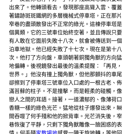
出來了。他轉頭看去，發現那座高聳入雲、覆蓋
著鏽跡斑斑鐵網的多層機械式停車塔，正在那片
窄巷的盡頭散發出不正常的綠光。這棟停車塔是
個異類，它的三號車位始終空著，並且傳說只要
有人敢在它面前失敗十八次，就會被傳送到一個
泊車地獄。他已經失敗了十七次。現在是第十八
次。他打了方向盤，車頭朝著銅獨角獸的方向猛
地偏轉。後視鏡發出最後的溫柔提醒：「再見，
世界。」他沒有撞上獨角獸，但他那顫抖的車尾
卻擦到了停車塔三號車位入口處的一根古老、佈
滿苔蘚的柱子。不是撞擊，而是輕柔的碰觸，像
戀人之間的耳語。接著，一道濃郁的、像薄荷口
香糖一樣的綠色光芒。猛地從柱子爆發出來，瞬
間吞噬了何手殘和他的掀背車。光芒消失後，窄
巷恢復了平靜，只剩下獨角獸雕像一臉困惑的表
情。何手殘
家教場地
感覺一陣天旋地轉，等他回