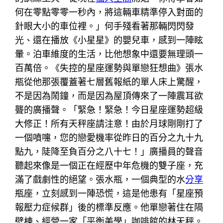
何在零點零零一秒內，將這輛車精準停入對面的
針眼大小的車位裡。」何手殘看著那輛閃閃發
光、還在播放《小星星》的嬰兒車，感到一陣眩
暈。泊車維度的生活，比他想象中還要無理頭一
百萬倍。《失控的星座運勢與單戀狂想曲》張水
瓶從他那張覆蓋著七層舊報紙的單人床上驚醒，
不是因為鬧鐘，而是因為屋頂傳來了一陣震耳欲
聾的廣播聲。「緊急！緊急！今日星座運勢超級
大修正！所有天秤座請注意！由於月球剛剛打了
一個噴嚏，您的戀愛機率從昨日的百分之九十九
點九，陡降至負百分之八十七！」廣播員的聲音
聽起來像是一個正在經歷中年危機的雙子座，充
滿了戲劇性的絕望。張水瓶，一個典型的水
分享
瓶座，立刻感到一陣恐慌，這是他患有「星座預
報壓力症候群」後的標準反應。他單戀著住在隔
壁棟、經營一家「平衡美學」咖啡館的林天秤。