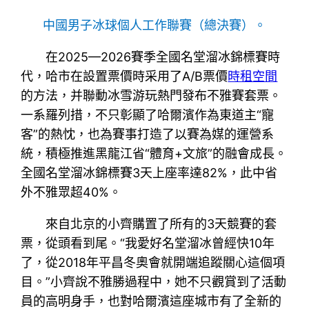
中國男子冰球個人工作聯賽（總決賽）。
在2025—2026賽季全國名堂溜冰錦標賽時
代，哈市在設置票價時采用了A/B票價
時租空間
的方法，并聯動冰雪游玩熱門發布不雅賽套票。
一系羅列措，不只彰顯了哈爾濱作為東道主“寵
客”的熱忱，也為賽事打造了以賽為媒的運營系
統，積極推進黑龍江省“體育+文旅”的融會成長。
全國名堂溜冰錦標賽3天上座率達82%，此中省
外不雅眾超40%。
來自北京的小齊購置了所有的3天競賽的套
票，從頭看到尾。“我愛好名堂溜冰曾經快10年
了，從2018年平昌冬奧會就開端追蹤關心這個項
目。”小齊說不雅勝過程中，她不只觀賞到了活動
員的高明身手，也對哈爾濱這座城市有了全新的