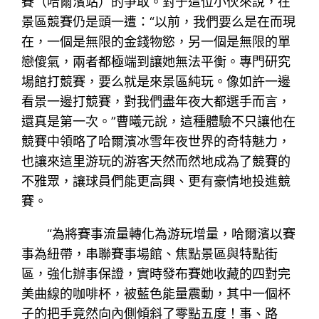
賽（哈爾濱站）的爭取。對于這位小伙來說，在
景區競賽仍是頭一遭：“以前，我們要么是在而現
在，一個是無限的金錢物慾，另一個是無限的單
戀傻氣，兩者都極端到讓她無法平衡。專門研究
場館打競賽，要么就是來景區純玩。像如許一邊
看景一邊打競賽，對我們盡年夜大都選手而言，
還真是第一次。”曹曦元說，這種體驗不只讓他在
競賽中領略了哈爾濱冰雪年夜世界的奇特魅力，
也讓來這里游玩的游客天然而然地成為了競賽的
不雅眾，讓球員們能更高興、更有豪情地投進競
賽。
“為將賽事流量轉化為游玩增量，哈爾濱以賽
事為紐帶，串聯賽事場館、焦點景區與特點街
區，強化辦事保證，實時發布賽她收藏的四對完
美曲線的咖啡杯，被藍色能量震動，其中一個杯
子的把手竟然向內側傾斜了零點五度！事、路