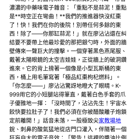
濃濃的中藥味電子雜音：「重點不是蒜泥！重點
是**時空正在彎曲！**我們的推進器快沒紅棗
了！快！我們在你的後院！別帶任何多餘的東
西！除了——你那缸蒜泥！」就在廖沾沾還在糾
結要不要帶上他最珍愛的那把銀勺時，外面的牆
壁傳來一聲巨大的撞擊。一個穿著黑色燕尾服、
戴著太陽眼鏡的太空吉娃娃，正從牆上的破洞鑽
進來。它的背上揹著一個像是小型瓦斯桶的東
西，桶上用毛筆寫著「極品紅棗枸杞燃料」。
「你怎麼——」廖沾沾驚訝地瞪大了眼睛。K-
999用它的小短腿站得筆直，戴著白色手套的爪
子優雅地一揮：「沒時間了，沾沾先生！宇宙水
餃快要拉肚子了！我們必須在你被醋酸離子炮鎖
定前離開！」話音未落，一股極致尖
家教場地
銳、刺鼻的酸氣猛地從店門口灌入，伴隨著一個
狂妄自大的電子音效：「警告！這裡的醬油比例