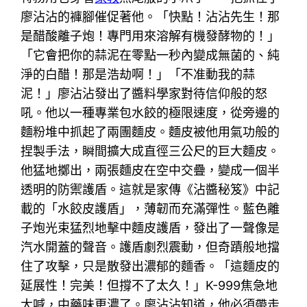
廖沾沾的褲腳催促著他。「快點！沾沾先生！那
是醋酸離子炮！專門用來溶解有機發酵物的！」
「它會把你的蒜泥在零點一秒內變成無菌的、純
淨的白醋！那是浩劫啊！」「不准動我的蒜
泥！」廖沾沾發出了醬料學家對待信仰般的怒
吼。他以一種專業包水餃的極限速度，從旁邊的
麵粉堆中抓起了兩團麵皮。麵皮被他用氣功般的
捏製手法，瞬間擴大成直徑三公尺的巨大麵皮。
他猛地擲出，兩張麵皮在空中交疊，變成一個半
透明的防禦護盾。這就是家傳《沾醬秘笈》中記
載的「水餃皮護盾」，薄韌而充滿彈性。藍色離
子炮光束猛烈地擊中麵皮護盾，發出了一聲像是
汽水開蓋的聲音。護盾劇烈震動，但奇蹟般地擋
住了攻擊，只是散發出濃郁的麵香。「這麵皮的
延展性！完美！但撐不了太久！」K-999焦急地
大喊，中藥味更濃了。廖沾沾知道，他必須帶走