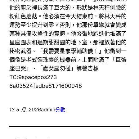
他的廚房裡長滿了巨大的、形狀是林天秤側臉的
粉紅色蘑菇。他必須在今天結束前，將林天秤的
運勢至少提升到零。否則，他那份單戀就會變成
某種具備攻擊性的實體。他緊張地跑進他堆滿了
星座圖表和過期甜甜圈的地下室，那裡放著他的
秘密武器。「我需要星象學輔助儀！」他衝到一
個像是老式彈珠臺的機器前，上面貼滿了「巨蟹
座已哭」、「處女座勿碰」等警告標
TC:9spacepos273
6a03524fedbe81.71600948
13 5 月, 2026
admin
分數