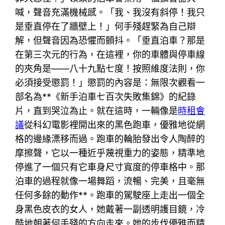
喊，聲音充滿機械感。「我、我沒有斜停！我只
是垂直停在了牆壁上！」何手殘趕緊為自己辯
解，但聲音因為恐懼而顫抖。「垂直泊車？那是
在第三次元的行為，在這裡，你的車體與停車線
的夾角是——八十九點七度！按照維度法則，你
必須接受懲罰！」懲罰的內容是：無限次觀看一
部名為**《新手泊車七百次失敗集錦》的紀錄
片，直到哭泣為止。就在這時，一輛像是
時租會
議
從科幻電影裡開出來的黑色跑車，優雅地從網
格的邊緣漂移而過。跑車的輪胎發出令人陶醉的
摩擦聲，它以一種近乎蔑視重力的姿態，精準地
停進了一個只有它車身尺寸寬度的停車格中。那
泊車的過程就像一場舞蹈，流暢、完美，且毫無
任何多餘的動作**。跑車的駕駛座上走出一個全
身黑色皮衣的女人，她戴著一副透明護目鏡，冷
酷地朝著何手殘的方向走來。她的步伐優雅而精