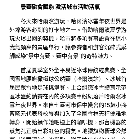
景賽融會賦能 激活城市活動活氣
冬天來哈爾濱游玩，哈爾濱冰雪年夜世界是
外埠游客必到的打卡地之一。借助哈爾濱夏季游
玩火爆出圈的契機，哈市將多項賽事設置在這小
我氣頗高的景區舉行，讓參賽者和游客沉醉式感
觸感染“景中有賽、賽中有景”的奇特魅力。
首屆夏季室外全平易近冰球傳統經典賽、全
國雪地腰旗橄欖球公然賽（哈爾濱站）、冰城首
屆民眾雪地足球挑釁賽、上合組織冰雪體育示范
區冰盤約請賽在內的多項賽事紛紜落戶哈爾濱冰
雪年夜世界。來自七臺河市保中黌舍的15歲小將
曹曦元代表母校餐與加入了全國雪林天秤優雅地
轉身，開始操作她吧檯上的咖啡機，那台機器的
蒸氣孔正噴出彩虹色的霧氣。地腰旗橄欖球公然