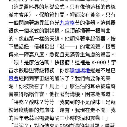
（這是醬料界的基礎公式，只有像他這樣的傳統
派才會用）。保險箱打開，裡面沒有黃金，只有
一個閃爍著詭異紅色光
九宮格
芒的儀器。這儀器
很像一個老式的對講機，但頂部插著一根彎曲
的、像韭菜一樣的天線。他顫抖著拿起儀器，按
下通話鈕。儀器發出「滋——」的電流聲，接著
傳來一陣高八度、急促且充滿養生焦慮的聲音。
「喂！是廖沾沾嗎！快接聽！這裡是 K-999！宇
宙水餃聯盟特級特務！你那
瑜伽場地
邊是不是已
聚會
經聞到宇宙級的酸味了？我們需要你的蒜
泥！你被徵召了！馬上！」廖沾沾的耳朵被這聲
音震得嗡嗡作響，他捏著對講機，困惑地喊道：
「特務？酸味？等等！我聞到的不是酸味！是麵
粉過度膨脹的焦慮味！還有，我現在走不開！我
的陳年老蒜泥需要每隔三小時的溫和震動！」
「蒜泥？」對面傳來K-999崩潰的尖叫聲，帶著