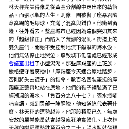
林天秤完美得像是從黃金分割線中走出來的藝術
品。而張水瓶的人生，則像一團被獅子座暴君隨
意亂踢的毛線球，充滿了混亂與錯位。他衝到窗
邊，往外看去。整座城市已經因為這個突如其來
的「超級修正」而陷入了荒謬的混亂。街道上的
雙魚座們，開始不受控制地流下鹹鹹的海水淚，
他們無法停止地哭泣，導致城市低窪處已經形成
會議室出租
了小型潟湖。那些摩羯座的上班族，
嚴格遵守著廣播中「摩羯座今天適合原地踏步，
否則將失去襪子」的指令。數百名西裝筆挺的摩
羯座正整齊地站在原地，他們的鞋子裡裝滿了已
經潮濕的淚水。「負百分之八十七？」張水瓶喃
喃自語，感到胃部一陣翻騰，他知道這代表著什
麼。林天秤的運勢越差，他那股積壓已久、無處
安放的單戀能量就會越發瘋狂地實體化。上次林
天秤的戀愛運勢跌至百分之二十，張水瓶就發現