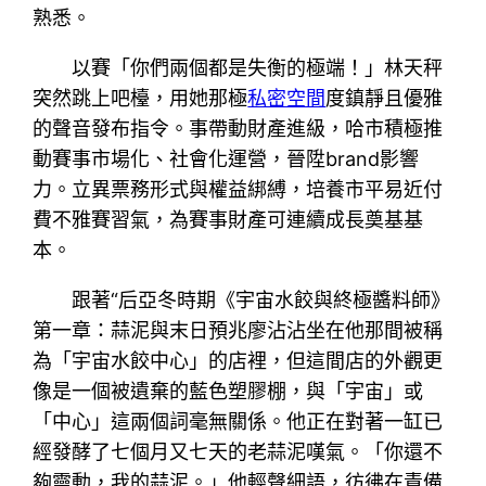
熟悉。
以賽「你們兩個都是失衡的極端！」林天秤
突然跳上吧檯，用她那極
私密空間
度鎮靜且優雅
的聲音發布指令。事帶動財產進級，哈市積極推
動賽事市場化、社會化運營，晉陞brand影響
力。立異票務形式與權益綁縛，培養市平易近付
費不雅賽習氣，為賽事財產可連續成長奠基基
本。
跟著“后亞冬時期《宇宙水餃與終極醬料師》
第一章：蒜泥與末日預兆廖沾沾坐在他那間被稱
為「宇宙水餃中心」的店裡，但這間店的外觀更
像是一個被遺棄的藍色塑膠棚，與「宇宙」或
「中心」這兩個詞毫無關係。他正在對著一缸已
經發酵了七個月又七天的老蒜泥嘆氣。「你還不
夠靈動，我的蒜泥。」他輕聲細語，彷彿在責備