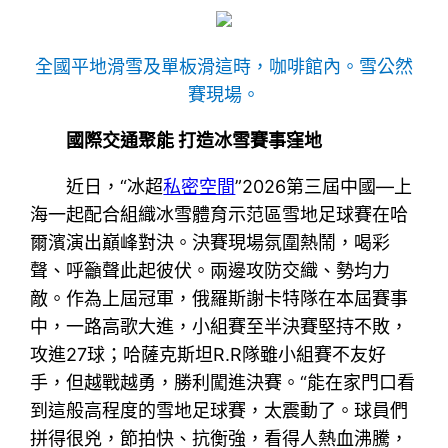
全國平地滑雪及單板滑這時，咖啡館內。雪公然
賽現場。
國際交通聚能 打造冰雪賽事窪地
近日，“冰超
私密空間
”2026第三屆中國—上
海一起配合組織冰雪體育示范區雪地足球賽在哈
爾濱演出巔峰對決。決賽現場氛圍熱鬧，喝彩
聲、呼籲聲此起彼伏。兩邊攻防交織、勢均力
敵。作為上屆冠軍，俄羅斯謝卡特隊在本屆賽事
中，一路高歌大進，小組賽至半決賽堅持不敗，
攻進27球；哈薩克斯坦R.R隊雖小組賽不友好
手，但越戰越勇，勝利闖進決賽。“能在家門口看
到這般高程度的雪地足球賽，太震動了。球員們
拼得很兇，節拍快、抗衡強，看得人熱血沸騰，