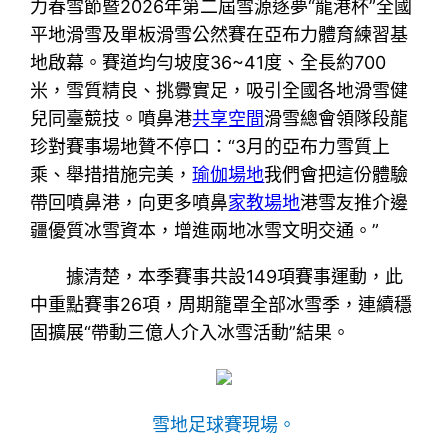
力春雪節暨2026年第二屆雪源逐夢“龍港杯”全國
平地滑雪及單板滑雪公然賽在亞布力體育練習基
地啟幕。賽道均勻坡度36~41度、全長約700
米，雪質精良、挑釁實足，吸引全國各地滑雪健
兒同臺競技。噴鼻港
共享空間
滑雪總會領隊段龍
珍對賽事場地贊不停口：“3月的亞布力雪質上
乘、舉措措施完美，
瑜伽場地
我們會把這份體驗
帶回噴鼻港，向更多噴鼻
家教場地
港雪友推介邊
疆優質冰雪資本，增進兩地冰雪文明交通。”
據清楚，本季賽事共設149項賽事運動，此
中重點賽事26項，周期籠罩全部冰雪季，連續穩
固擴展“帶動三億人介入冰雪活動”結果。
雪地足球賽現場。