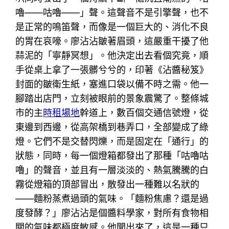
嚕——咕嚕——」聲。這聲音不是引擎聲，也不
是正常的鳴笛聲，而像是一個巨大的、消化不良
的胃在哀嚎。廖沾沾皺著眉頭，這嚴重干擾了他
蒜泥的「寧靜冥想」。他決定出去看個究竟，順
手從桌上拿了一張髒兮兮的，印著《沾醬秘笈》
封面的皺衛生紙，塞進口袋以備不時之需。他一
腳踏出店門，立刻被眼前的景象震驚了。整條城
市的主
時租場地
幹道上，數百個交通信號燈，從
東邊到西邊，從高架橋到巷弄口，全部變成了綠
燈。它們不是交替閃爍，而是固定在「通行」的
狀態，同時，每一個燈箱都發出了那種「咕嚕咕
嚕」的聲音，並且有一層淡淡的、熱氣騰騰的白
霧從燈箱的頂部冒出，散發出一種難以名狀的
——麵粉蒸煮過頭的氣味。「麵粉焦慮？還是過
度發酵？」廖沾沾是個醬料學家，對所有食物相
關的氣味都極度敏感。他聞出來了，這是一種只