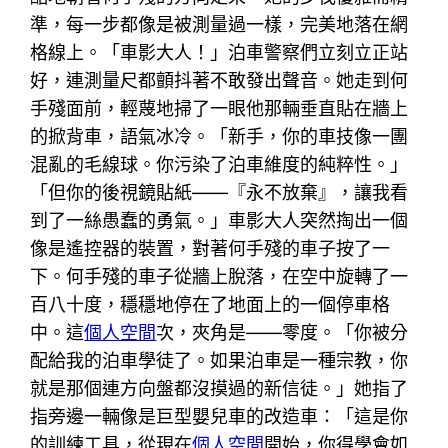
準，每一步都像是被測量過一樣，完美地落在網
格線上。「車影大人！」泊車警察們立刻立正站
好，連測量尺都顫抖著不敢發出聲音。她走到何
手殘面前，輕蔑地掃了一眼他那輛垂直貼在牆上
的掀背車，語氣冰冷。「新手，你的車技像一團
混亂的毛線球。你污染了泊車維度的純粹性。」
「但你的後視鏡貼紙——『永不放棄』，讓我看
到了一絲愚蠢的勇氣。」車影大人突然掏出一個
像是遙控器的裝置，對著何手殘的車子按了一
下。何手殘的車子從牆上脫落，在空中旋轉了一
百八十度，穩穩地停在了地面上的一個停車格
中。這
個人空間
次，夾角是——零度。「你被分
配給我的泊車學徒了。如果泊車是一種宗教，你
就是那個連方向盤都沒摸過的新信徒。」她指了
指旁邊一輛像是巨型嬰兒車的改造車：「這是你
的訓練工具，從現在
個人空間
開始，你得學會如