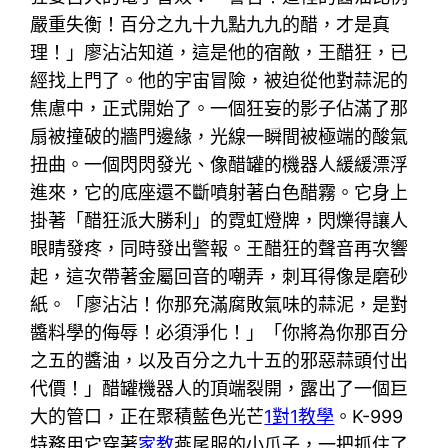
嚴重失衡！百分之九十九點九九的醋，才是真
理！」廖沾沾知道，這是他的宿敵，王醋狂，已
經找上門了。他的宇宙冒險，被迫從他對蒜泥的
焦慮中，正式開始了。一個狂妄的影子佔滿了那
扇被撞破的牆門邊緣，光線一瞬間被極端的酸氣
扭曲。一個閃閃發光、像醋罐的機器人緩緩漂浮
進來，它的底座還不斷噴射著白色醋霧。它身上
掛著「醋狂派大勝利」的霓虹燈牌，閃爍得讓人
眼睛發疼，同時發出警報。王醋狂的聲音再次響
起，這次帶著金屬回音的嘲弄，刺耳得像是磨砂
紙。「廖沾沾！你那充滿腐敗氣味的蒜泥，是對
醬料學的侮辱！必須淨化！」「你將為你那百分
之五的醬油，以及百分之九十五的邪惡蒜頭付出
代價！」醋罐機器人的頂端裂開，露出了一個巨
大的管口，正在聚積藍色光芒
1對1教學
。K-999
特務用它穿著
家教
燕尾服的小爪子，一把抓住了