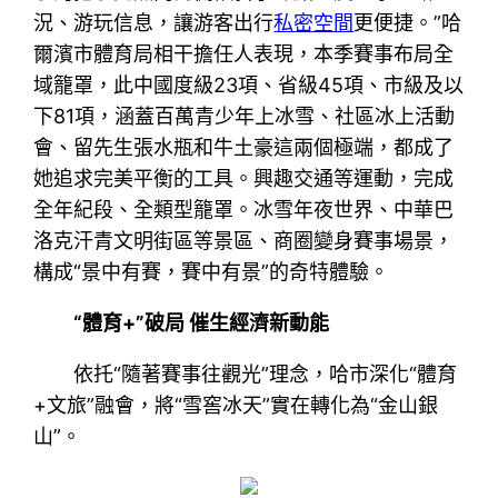
況、游玩信息，讓游客出行
私密空間
更便捷。”哈
爾濱市體育局相干擔任人表現，本季賽事布局全
域籠罩，此中國度級23項、省級45項、市級及以
下81項，涵蓋百萬青少年上冰雪、社區冰上活動
會、留先生張水瓶和牛土豪這兩個極端，都成了
她追求完美平衡的工具。興趣交通等運動，完成
全年紀段、全類型籠罩。冰雪年夜世界、中華巴
洛克汗青文明街區等景區、商圈變身賽事場景，
構成“景中有賽，賽中有景”的奇特體驗。
“體育+”破局 催生經濟新動能
依托“隨著賽事往觀光”理念，哈市深化“體育
+文旅”融會，將“雪窖冰天”實在轉化為“金山銀
山”。