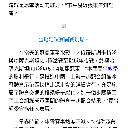
這就是冰雪活動的魅力。”市平易近張東告知記
者。
雪地足球賽開賽現場。
在當天的冠亞軍爭取戰中，俄羅斯謝卡特隊
與哈薩克斯坦R.R隊激戰至點球年夜戰，終極哈
薩克斯坦R.R隊以5：4加冕冠軍。“本屆賽事
教學
的勝利舉行，是推進中國—上海一起配合組織冰
雪體育示范區扶植走深走實的詳細實行，充足施
展了體育交通的橋梁紐帶感化，進一個步驟穩固
了上合組織成員國間的體育一起配合結果。”賽事
組委會擔任人表現。
早春時節，冰雪賽事熱度不減。“冰超”亞布