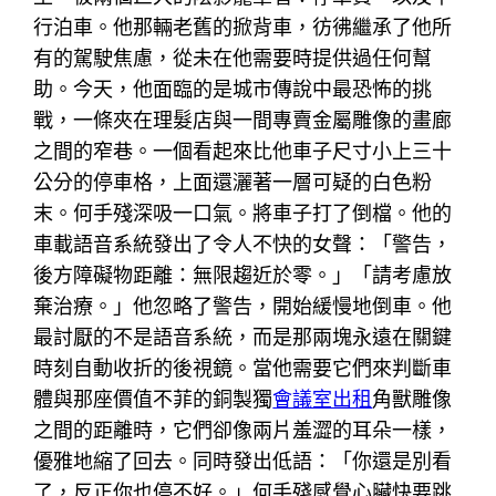
行泊車。他那輛老舊的掀背車，彷彿繼承了他所
有的駕駛焦慮，從未在他需要時提供過任何幫
助。今天，他面臨的是城市傳說中最恐怖的挑
戰，一條夾在理髮店與一間專賣金屬雕像的畫廊
之間的窄巷。一個看起來比他車子尺寸小上三十
公分的停車格，上面還灑著一層可疑的白色粉
末。何手殘深吸一口氣。將車子打了倒檔。他的
車載語音系統發出了令人不快的女聲：「警告，
後方障礙物距離：無限趨近於零。」「請考慮放
棄治療。」他忽略了警告，開始緩慢地倒車。他
最討厭的不是語音系統，而是那兩塊永遠在關鍵
時刻自動收折的後視鏡。當他需要它們來判斷車
體與那座價值不菲的銅製獨
會議室出租
角獸雕像
之間的距離時，它們卻像兩片羞澀的耳朵一樣，
優雅地縮了回去。同時發出低語：「你還是別看
了，反正你也停不好。」何手殘感覺心臟快要跳