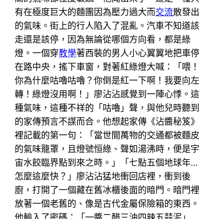
有在極度巨大的麵團因為壓力過大而
交流
散發出
的氣味。街上的行人陷入了混亂。汽車不知道該
走還是該停，因為無論從哪個方向看，都是綠
燈。一個穿
教學
著西裝的男人小心翼翼地把車停
在路中央，搖下車窗，對著紅綠燈大喊：「喂！
你為什麼咕嚕咕嚕？你倒是紅一下啊！我要向左
轉！綠燈沒用啊！」廖沾沾感覺到一陣心悸。這
種氣味，這種不祥的「咕嚕」聲，與他兒時聽到
的家傳預言不謀而合。他想起家傳《沾醬秘笈》
裡記載的第一句：「當世間萬物的交通都被麵皮
的氣味籠罩，且燈號恒綠、聲如湯沸時，便是宇
宙水餃臨界點到來之時。」「七點五個地球年…
怎麼這麼快？」廖沾沾猛地衝回店裡，衝到後
廚，打開了一個藏在舊冰櫃後面的暗門。暗門裡
放著一個老舊的、像是古代金屬保險箱的東西。
他輸入了密碼：「一醬二醋三油四辣五蒜泥」