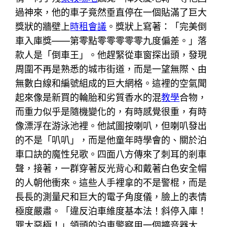
過神來，他的車子竟然垂直停在一個貼滿了巨大
獎狀的牆壁上
時租會議
。獎狀上寫著：「完美倒
車入庫獎——第零點零零零零零九度偏差。」落
款人是「倒車王」。他趕緊從車窗探出頭，發現
周圍不再是熟悉的城市街道，而是一望無際、由
無數白線和編號組成的巨大網格。這裡的空氣聞
起來像是新買的輪胎和劣質香水的混
教學
合物，
而重力似乎是隨機變化的，有時感覺很重，有時
像漂浮在游泳池裡。他試圖按喇叭，但喇叭發出
的不是「叭叭」，而是他童年時學會的、關於泊
車口訣的魔性兒歌。四面八方傳來了刺耳的剎車
聲，接著，一群穿著反光背心和戴著白色安全帽
的人朝他衝來。這些人手裡拿的不是警棍，而是
長長的測量尺和巨大的電子角度儀，臉上的表情
極度嚴肅。「違反泊車維度基本法！斜停入庫！
罪大惡極！」領頭的泊車警察用一個擴音器大