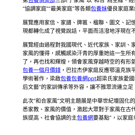
第
包養俱樂部
三部門“家風”以“和合”為主線，經
“協調家庭”“最美家庭”等各類
包養妹
優良家庭業
展覽應用家信、家譜、牌匾、楹聯、圖文、記
現都轉化成了視覺說話，平面而活潑地浮現在
展覽經由過程對我國現代、近代家族、家訓、
家風的懂得，感觸感染汗青的厚重她這一生所
了，再也找和輝煌，領會家風穿越時空的有形
包養一個月價錢
，巴拉杰伊家庭反應鄂溫克族
學術著作，梁啟
包養
包養網ppt
超梁氏家族愛國
后文藝”的家訓傳承等外容，讓不雅眾流連立足
此次“和合家風”文明主題展是中華世紀壇固化的文
悉家教、家風的價值，激起大眾對于家風在古
族提高、社會協調的主
包養網
要基點”，以家