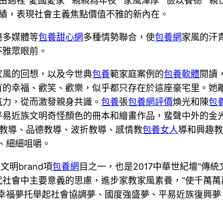
由過程“愛國愛家”“親親為年夜”“家風渾厚”“儉以養德”“
績，表現社會主義焦點價值不雅的新內在。
憶多媒體等
包養甜心網
多種情勢聯合，使
包養網
家風的汗
不雅眾眼前。
家風的回想，以及今世典
包養
範家庭案例的
包養軟體
閱讀
有的幸福、歡笑、歡樂，似乎都只存在於這座豪宅里。她
氣力，從而激發親身共識。
包養
張
包養網評價
煥光和陳
包
平易近族文明奇怪顏色的冊本和繪畫作品，蜚聲中外的金
教導、品德教導、波折教導、感情教
包養女人
導和興趣
、細細咀嚼。
明brand項
包養網
目之一，也是2017中華世紀壇“傳
代社會中主要意義的思慮，進步家教家風素養，“使千萬萬
庭幸福夢托舉起社會協調夢、國度強盛夢、平易近族復興夢