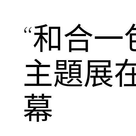
“和合一
主題展
幕