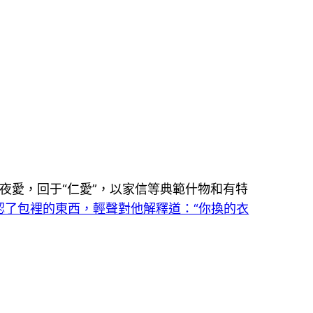
夜愛，回于“仁愛”，以家信等典範什物和有特
認了包裡的東西，輕聲對他解釋道：“你換的衣