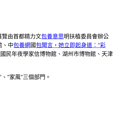
展覽由首都精力文
包養意思
明扶植委員會辦公
館、中
包養網
國
包聞言，她立即起身道：“彩
站
國民年夜學家信博物館、湖州市博物館、天津
”、“家風”三個部門。