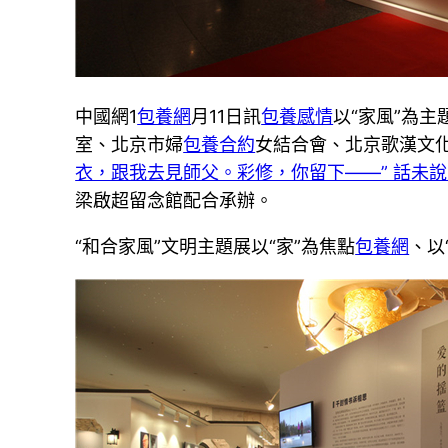
中國網1
包養網
月11日訊
包養感情
以“家風”為
室、北京市婦
包養合約
女結合會、北京歌漢文
衣，跟我去見師父。彩修，你留下——” 話未
梁啟超留念館配合承辦。
“和合家風”文明主題展以“家”為焦點
包養網
、以