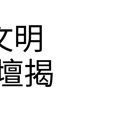
文明
壇揭