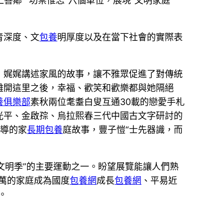
親仁善鄰”“功崇惟志”六個單位，展現“文明家庭”
青深度、文
包養
明厚度以及在當下社會的實際表
，娓娓講述家風的故事，讓不雅眾促進了對傳統
離開這里之後，幸福、歡笑和歡樂都與她隔絕
養俱樂部
素秋兩位耄耋白叟互通30載的戀愛手札
光平、金啟孮、烏拉熙春三代中國古文字研討的
教導的家
長期包養
庭故事，豐子愷“士先器識，而
統文明季”的主要運動之一。盼望展覽能讓人們熟
萬的家庭成為國度
包養網
成長
包養網
、平易近
。