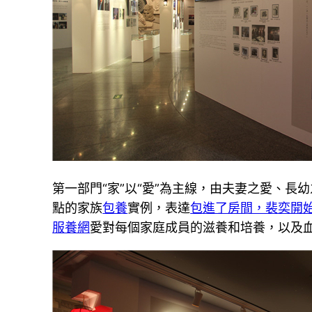
第一部門“家”以“愛”為主線，由夫妻之愛、長
點的家族
包養
實例，表達
包進了房間，裴奕開
服養網
愛對每個家庭成員的滋養和培養，以及