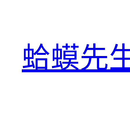
跳
至
主
要
內
蛤蟆先
容