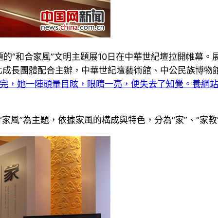
主題的“和合家風”文明主題展10日在中華世紀壇拉開帷幕。
化成長團體配合主辦，中華世紀壇藝術館、中公民族博物
說完，她一陣頭暈目眩，眼睛一亮，便失去了知覺。養網
“家風”為主題，依據家風的構成與特色，分為“家”、“家教