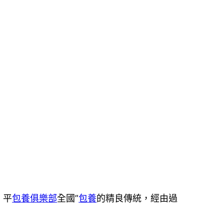
、平
包養俱樂部
全國”
包養
的精良傳統，經由過