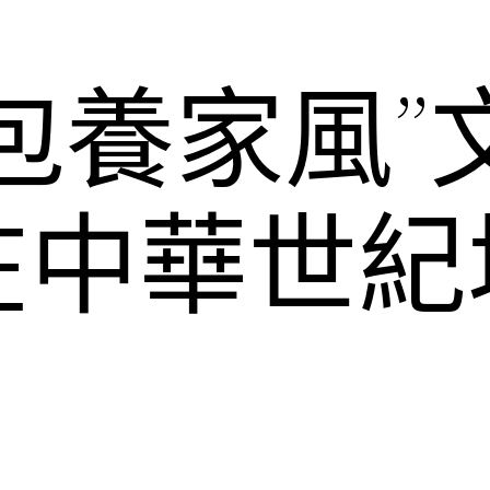
包養家風”
在中華世紀