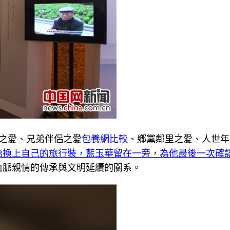
幼之愛、兄弟伴侶之愛
包養網比較
、鄉黨鄰里之愛、人世年
始換上自己的旅行裝，藍玉華留在一旁，為他最後一次確
血脈親情的傳承與文明延續的關系。