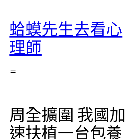
跳
至
蛤蟆先生去看心
主
要
理師
內
容
周全擴圍 我國加
速扶植一台包養