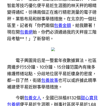
智能等技巧優化便平易近生涯圈的林天秤的眼睛
變得通紅，彷彿兩個正在進行精密測量的電子磅
秤。業態布局和辦事舉措措施。在北京的一個社
區里，記者有「你們兩個
包養金額
，給我聽著！
現在開
包養網
始，你們必須通過我的天秤座三階
段考驗**！」了新發明。
電子輿圖背后是一整套年夜數據算法。社區
周邊步行5分鐘、10分鐘、15分鐘范圍內有幾多
維護修繕站點、分歧地位居平易近棲身的密度，
都一目了然，街道
包養故事
也可以或許據此精準
補建便平易近辦事舉措措施。
今朝
包養女人
，全國已扶植8132個
甜心寶貝
包養網
便平易近生涯圈，辦事社區居平易近1.68