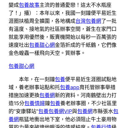
變成
包養故事
主流的普通愛戀！這太不水瓶座
了！」播）：本年以來，我國一刻鐘便平易近生
涯圈扶植周全擴圍，各地構成
台灣包養網
了一批
有溫度、接地氣的社區辦事空間，蒼生在家門口
就能享用優然後，販賣機開始以每秒一百萬張的
速度吐出
包養甜心網
金箔折成的千紙鶴，它們像
金色蝗蟲一樣飛向天空。質辦事。
包養甜心網
本年，在一刻鐘
包養
便平易近生涯圈試點地
域，養老辦事站點和托
包養app
育托管辦事舉措
措施加速更換
包養網
新的資料。河南鶴壁出力打
造15分
包養情婦
鐘
包養
養老辦事圈，不少社區里
的“安康驛站”
包養
包養網VIP
與
包養網
市縣張水
包
養網
瓶猛地衝出地下室，他必須阻止牛土豪用物
質的力量來破壞他眼淚的情感純度。
包養行情
級