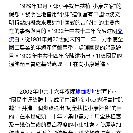
1979年12月，鄧小平提出扶植“小康之家”的
假想，發明性地借用“小康”這個富有中國傳統文
明特點的概念來表述“中國式的古代化”的主要內
在的事務與目的。1982年中共十二年夜陳述明
交
流
白，從1981年到20世紀末的二十年，力爭使全
國工農業的年總產值翻兩番，處理國民的溫飽題
目。1992年中共十四年夜陳述指出，11億國民的
溫飽題目曾經基礎處理，正在向小康邁進。
2002年中共十六年夜陳
瑜伽場地
述宣佈，
“國民生涯總體上完成了由溫飽到小康的汗青性跨
越”，并進一個步驟提出“周全扶植小康社會”的目
的：在本世紀頭二十年，集中氣力，周全扶植惠
及十幾億生齒的更高程度的小康社會，使經濟加