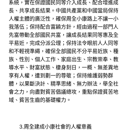
系統，實在保證國民同等介入成長、配合增進成
長、共享成長結果。中國共產黨和中國當局保持
人權主體的廣泛性，確保周全小康路上不讓一小
我落伍；保持配合富饒方針，經由過程一部門人
先富帶動全部國民共富，讓成長結果同等惠及全
平易近，完成分派公理；保持法令眼前人人同等
和不輕視準繩，確保全部國民不分平易近族、種
族、性別、個人工作、家庭出生、宗教崇奉、教
導水平、財富狀態、棲身刻日，一概、無差異地
享有人權，遭到劃一的尊敬；保持維護弱勢群
體，以果斷決計、精準思緒、無力辦法，舉全社
會之力，向盡對貧苦倡議總攻，重點保證貧苦地
域、貧苦生齒的基礎權力。
3.周全建成小康社會的人權意義