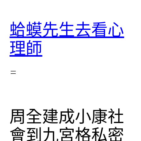
跳
至
蛤蟆先生去看心
主
要
理師
內
容
周全建成小康社
會到九宮格私密