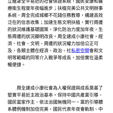
立籠罩全平易近的社會保證系統，國民安康和醫
療衛生程度年夜幅進步；扶植完美公共文明辦事
系統，周全完成城鄉不花錢任務教導，構建高效
泛在的信息收集；加速生態文明扶植，實行周遭
的狀況維護基礎國策，淨化防治力度加年夜，生
態周遭的狀況顯明改良。周全建成小康社會，經
濟、社會、文明、周遭的狀況權力加倍公正可
及，各類主體在經濟、政治、社
私密空間
會和文
明等範疇的同等介入戰爭等成長，加倍實在溫柔
暢便捷。
周全建成小康社會為人權保證與成長奠基了
堅實平易近主政治基本。保持中國共產黨引導、
國民當家作主、依法治國無機同一，黨的引導體
系體例機制加倍完美，國民代表年夜會軌制、中