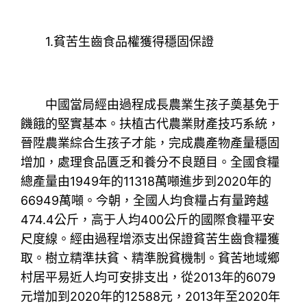
1.貧苦生齒食品權獲得穩固保證
中國當局經由過程成長農業生孩子奠基免于
饑餓的堅實基本。扶植古代農業財產技巧系統，
晉陞農業綜合生孩子才能，完成農產物產量穩固
增加，處理食品匱乏和養分不良題目。全國食糧
總產量由1949年的11318萬噸進步到2020年的
66949萬噸。今朝，全國人均食糧占有量跨越
474.4公斤，高于人均400公斤的國際食糧平安
尺度線。經由過程增添支出保證貧苦生齒食糧獲
取。樹立精準扶貧、精準脫貧機制。貧苦地域鄉
村居平易近人均可安排支出，從2013年的6079
元增加到2020年的12588元，2013年至2020年