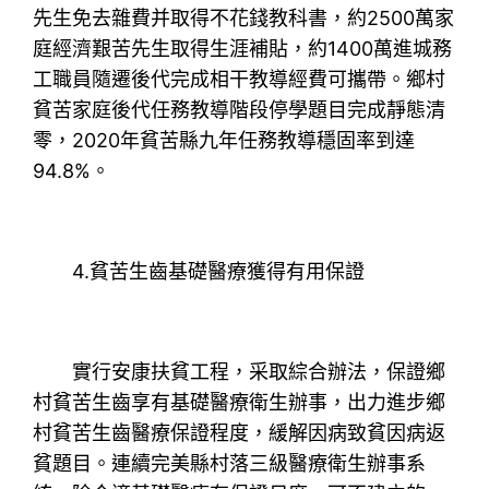
先生免去雜費并取得不花錢教科書，約2500萬家
庭經濟艱苦先生取得生涯補貼，約1400萬進城務
工職員隨遷後代完成相干教導經費可攜帶。鄉村
貧苦家庭後代任務教導階段停學題目完成靜態清
零，2020年貧苦縣九年任務教導穩固率到達
94.8%。
4.貧苦生齒基礎醫療獲得有用保證
實行安康扶貧工程，采取綜合辦法，保證鄉
村貧苦生齒享有基礎醫療衛生辦事，出力進步鄉
村貧苦生齒醫療保證程度，緩解因病致貧因病返
貧題目。連續完美縣村落三級醫療衛生辦事系