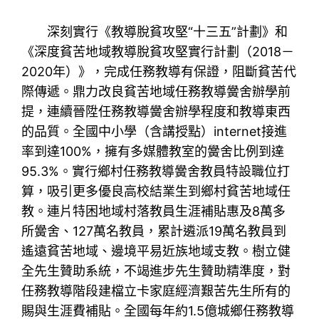
深刻實行《教導脫貧攻堅“十三五”計劃》和
《深度貧苦地域教導脫貧攻堅實行計劃（2018－
2020年）》，完成任務教導有保證，阻斷貧苦代
際傳遞。鼎力改良貧苦地域任務教導黌舍辦學前
提，連續晉陞任務教導黌舍辦學程度和教導東西
的品質。全國中小學（含講授點）internet接進
率到達100%，擁有多媒體教室的黌舍比例到達
95.3%。實行鄉村任務教導黌舍教員特設職位打
算，吸引更多優良高校結業生到鄉村貧苦地域任
教。連片特困地域村落教員生涯補貼惠及8萬多
所黌舍、127萬名教員，累計遴派19萬名教員到
遙遠貧苦地域、邊境平易近族地域支教。樹立健
全先生贊助系統，不竭進步先生贊助精準度，對
任務教導階段建檔立卡家庭經濟艱苦先生所有的
賜與生涯費補貼。全國每年約1.5億城鄉任務教導