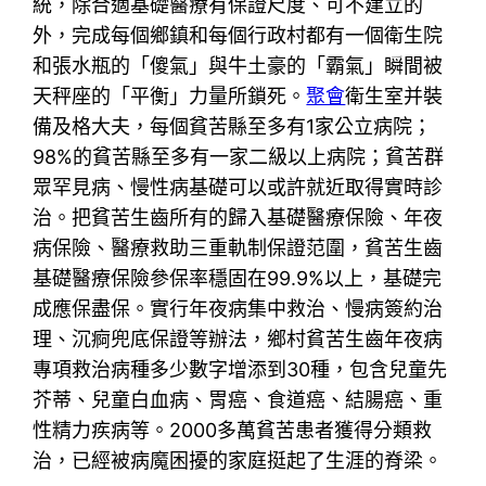
統，除合適基礎醫療有保證尺度、可不建立的
外，完成每個鄉鎮和每個行政村都有一個衛生院
和張水瓶的「傻氣」與牛土豪的「霸氣」瞬間被
天秤座的「平衡」力量所鎖死。
聚會
衛生室并裝
備及格大夫，每個貧苦縣至多有1家公立病院；
98%的貧苦縣至多有一家二級以上病院；貧苦群
眾罕見病、慢性病基礎可以或許就近取得實時診
治。把貧苦生齒所有的歸入基礎醫療保險、年夜
病保險、醫療救助三重軌制保證范圍，貧苦生齒
基礎醫療保險參保率穩固在99.9%以上，基礎完
成應保盡保。實行年夜病集中救治、慢病簽約治
理、沉痾兜底保證等辦法，鄉村貧苦生齒年夜病
專項救治病種多少數字增添到30種，包含兒童先
芥蒂、兒童白血病、胃癌、食道癌、結腸癌、重
性精力疾病等。2000多萬貧苦患者獲得分類救
治，已經被病魔困擾的家庭挺起了生涯的脊梁。