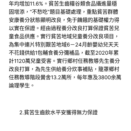
年均增加11.6%。貧苦生齒糧谷類食品攝進量穩
固增添，“不愁吃”題目基礎處理，重點貧苦群體
安康養分狀態顯明改良，免于饑餓的基礎權力得
以實在保證。經由過程養分改良打算保證貧苦兒
童食品供應。實行貧苦地域兒童養分改良項目，
為集中連片特別艱苦地域6－24月齡嬰幼兒天天
不花錢供給1包輔食養分彌補品，截至2020年累
計1120萬兒童受害。實行鄉村任務教導先生養分
改良打算，為先生供給養分炊事補貼，籠罩鄉村
任務教導階段黌舍13.2萬所，每年惠及3800余萬
論理學生。
2.貧苦生齒飲水平安獲得無力保證