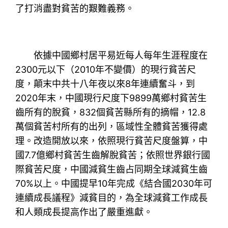
了打消盡對貧苦的艱難義務。
依據中國鄉村居平易近每人每年生涯程度在
2300元以下（2010年不變價）的現行貧苦尺
度，顛末中共十八年夜以來8年連續奮斗，到
2020年末，中國現行尺度下9899萬鄉村貧苦生
齒所有的脫貧，832個貧苦縣所有的摘帽，12.8
萬個貧苦村所有的出列，區域性全體貧苦獲得處
理。改造開放以來，依照現行貧苦尺度盤算，中
國7.7億鄉村貧苦生齒解脫貧苦；依照世界銀行國
際貧苦尺度，中國減貧生齒占同期全球減貧生齒
70%以上。中國提早10年完成《結合國2030年可
連續成長議程》減貧目的，為全球減貧工作成長
和人類成長提高作出了嚴重進獻。