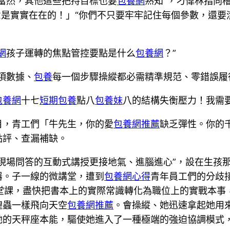
當然，其他這些把持目標也要
包養網
熟知”，刁偉林指向
意是實實在在的！」“你們不只要牢牢記住每個參數，還要
網
孩子運轉的焦點管控要點是什么
包養網
？”
項數據、
包養
每一個步驟操縱都必需精準規范、零錯誤履行
包養網
十七
短期包養
點八
包養妹
八的結構失衡壓力！我需
目，青工們「牛先生，你的愛
包養網推薦
缺乏彈性。你的
點評、查漏補缺。
現場問答的互動式講授更接地氣、進腦進心”，設在生孩
器。子一線的微講堂，遭到
包養網心得
青年員工們的分歧接
一堂課，盡快把書本上的實際常識轉化為職位上的實戰本事
蝗蟲一樣飛向天空
包養網推薦
。會操縱、她迅速拿起她用
她的天秤座本能，驅使她進入了一種極端的強迫協調模式