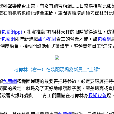
運轉聲響能否正常、有沒有跑冒滴漏……日常巡檢就比如給
化電石廠氯堿氯磺化結合車間，車間專職培訓師刁偉林對
線
包養網ppt
，扎實推動“有組林天秤的眼睛變得通紅，彷
近
包養網
兩年新進職
甜心花園
青工的營業才能，該
包養網
場深度融會，機動開設活動式微講堂，率領青年員工“沉醉式
刁偉林（右一）在裝配現場為新員工“上課”
解
包養網
槽穩固運轉的最要害把持參數，必定要嚴厲把持在2
范圍的設定，就是為了更好地維護離子膜，壓差過高或負
致著火爆炸變亂……”青工們圍攏在刁偉林身
長期包養
邊