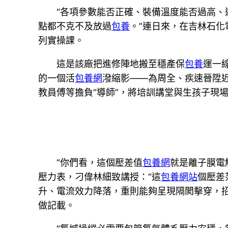
“各項參數能否正確、裝備溫度能否過高、
點都不克不及放過
包養
。”連日來，在吉林石
列實操課。
這是該廠把進修陣地搬至穩產保
包養
運一
的一個活
包養網
潑縮影——為周全、疾速晉陞
教員傅等擔負“導師”，將培訓講堂與生孩子現
“你們看，這個壓差值
包養網
就是離子膜電
壓力表，刁偉林細致講授：“這
包養網站
個壓差
升、電流效力降落，重則能夠呈現隔閡擊穿，招
做記載。