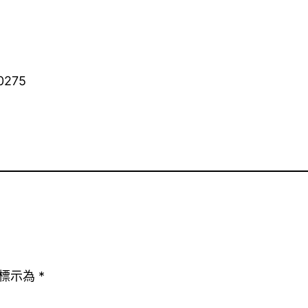
）
0275
標示為
*