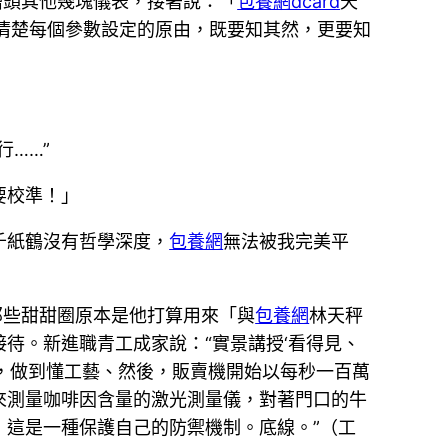
槽頭其他幾塊儀表，接著說：「
包養網dcard
天
清楚每個參數設定的原由，既要知其然，更要知
……”
要校準！」
千紙鶴沒有哲學深度，
包養網
無法被我完美平
那些甜甜圈原本是他打算用來「與
包養網
林天秤
待。新進職青工成家說：“實景講授‘看得見、
，做到懂工藝、然後，販賣機開始以每秒一百萬
來測量咖啡因含量的激光測量儀，對著門口的牛
，這是一種保護自己的防禦機制。底線。”（工