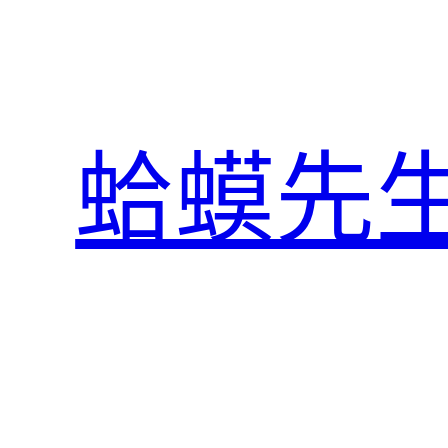
跳
至
主
要
內
蛤蟆先
容