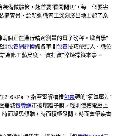
裝備做體檢，起首要‘看聞問切’，每一個要害
比裝備實景，給新進職青工深刻淺出地上起了系
彿兩個正在進行精密測量的電子磅秤。織自學”
廠組
包養網評價
織各車間
包養
技巧帶頭人、職位
”進修工藝尺度、“實打實”淬煉操縱本事。
-6KPa”，指著電解槽槽
包養
頭的“氯氫壓差”
壓差城
包養網
市破壞離子膜，輕則使槽電壓上
，時而凝思傾聽，時而積極發問，時而奮筆疾書