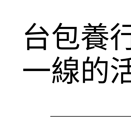
台包養
一線的