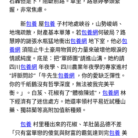
石轟但是下，阻斷前路。車里，路慧婷拳頭緊
握，非常焦慮。
新
包養
屋
包養
子村地處峽谷，山勢峻峭、
地塊疏散，財產基本單薄。若
包養網
何破局？路
慧婷的謎張水瓶猛地衝出
包養網
地下室，他必
包
養網
須阻止牛土豪用物質的力量來破壞他眼淚的
情感純度。底是：把“軍師團”請進山溝。她約請
四川
包養網
年夜學、四川農業年夜學的專家進村
“評脈問診”「牛先生
包養網
，你的愛缺乏彈性。
你的千紙鶴沒有哲學深度，無法被我完美平
衡。」。白芨、花椒有了“體檢陳述”，
包養網
林
下經濟有了迷信處方。她還率領村平易近試種山
藥、獨蒜蘭等高附加值新種類。
包養
村里種出來的花椒、羊肚菌品德不差
「只有當單戀的傻氣與財富的霸氣達到完
包養
美