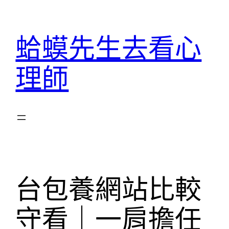
跳
至
蛤蟆先生去看心
主
要
理師
內
容
台包養網站比較
守看｜一肩擔任