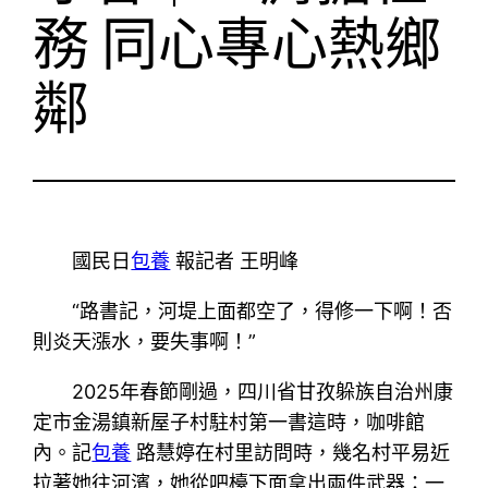
務 同心專心熱鄉
鄰
國民日
包養
報記者 王明峰
“路書記，河堤上面都空了，得修一下啊！否
則炎天漲水，要失事啊！”
2025年春節剛過，四川省甘孜躲族自治州康
定市金湯鎮新屋子村駐村第一書這時，咖啡館
內。記
包養
路慧婷在村里訪問時，幾名村平易近
拉著她往河濱，她從吧檯下面拿出兩件武器：一