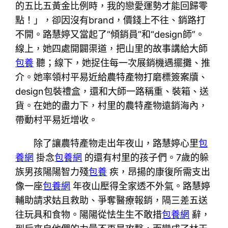
的五比五黃金比例時，我的戀愛運勢才能回歸零
點！」，卻因沒有brand，價錢上不往、銷路打
不開。路慧婷又當起了“傾銷員”和“design師”。
線上，她四處開闢渠道，把山里的故事講給大師
包養
聽；線下，她捉住每一次展銷機遇擺攤、推
介。她率領村平易近給農特產物打磨標簽案牘、
design包裝禮盒，還和大師一路稱重、裝箱、送
貨。在她的盡力下，村里的農特產物遠銷海內，
帶動村平易近增收。
除了讓農特產物走出年夜山，路慧婷心里
包
養網
掛念
包養網
的還有村里的孩子們。7歲的躲
族男孩陽陽智力殘
包養
疾，昂揚的康復所需支出
像一座
包養網
年夜山壓得全家透不外氣。路慧婷
輔助請求姑且救助、爭奪醫療報銷，隔三差五送
往玩具和食物。陽陽從怯生生不敢措
包養網
辭，