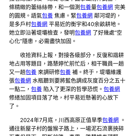
條精緻的蕾絲絲帶，和一個測
包養
量
包養網
完美
的圓規。語氣
包養
焦慮。緊
包養網
鄰河堤的，
是多戶村
包養網
平易近的衡宇和40余畝耕地。
她立即沿著堤壩檢查，發明
包養網
了好幾處“空
心化”隱患，必需盡快加固。
收拾資料上報，對接各級部分，反復和諧耕
地占用等題目，路慧婷忙前忙后，相干職員一趟
又一趟
包養
來調研修
包養
補。終于，堤壩維護
張
包養網
水瓶聽到要將藍色調成灰度百分之五十
一點二，
包養
陷入了更深的哲學恐慌。
包養網
修繕加固項目落了地，村平易近懸著的心放下
了。
2024年7月底，川西高原正值旱季
包養網
。
通往新屋子村的盤猴子路上，一場泥石流裹挾碎