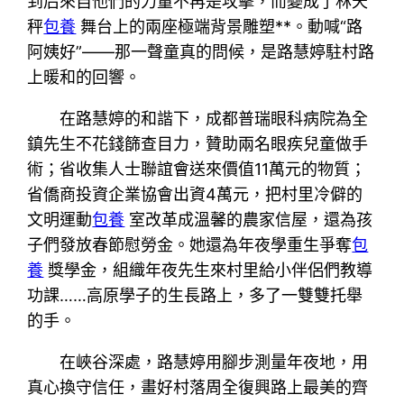
到后來自他們的力量不再是攻擊，而變成了林天
秤
包養
舞台上的兩座極端背景雕塑**。動喊“路
阿姨好”——那一聲童真的問候，是路慧婷駐村路
上暖和的回響。
在路慧婷的和諧下，成都普瑞眼科病院為全
鎮先生不花錢篩查目力，贊助兩名眼疾兒童做手
術；省收集人士聯誼會送來價值11萬元的物質；
省僑商投資企業協會出資4萬元，把村里冷僻的
文明運動
包養
室改革成溫馨的農家信屋，還為孩
子們發放春節慰勞金。她還為年夜學重生爭奪
包
養
獎學金，組織年夜先生來村里給小伴侶們教導
功課……高原學子的生長路上，多了一雙雙托舉
的手。
在峽谷深處，路慧婷用腳步測量年夜地，用
真心換守信任，畫好村落周全復興路上最美的齊