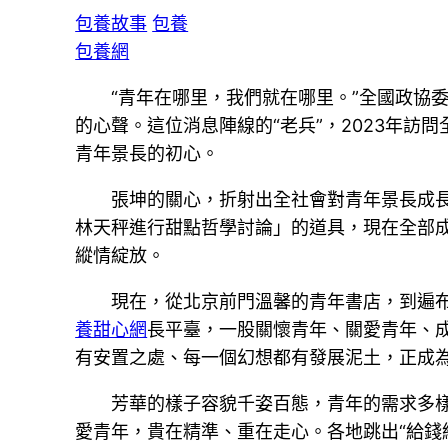
包養故事
包養
包養網
“青年在哪里，我們就在哪里。”全國政協
的心聲。這位消息陣線的“老兵”，2023年訪
青年景長的初心。
張坤的關心，折射出全社會對青年景長成
林天秤進行甜點哲學討論」的道具，現在全部
縱情綻放。
現在，從北京前門溫馨的青年書店，到遍布
養甜心網
長平臺，一股關懷青年、關愛青年、
有安置之處、每一個幻想都有發展泥土，正成
芳華的樣子容貌千姿百態，青年的需求多
愛青年，貴在精準、重在走心。各地跳出“給錢