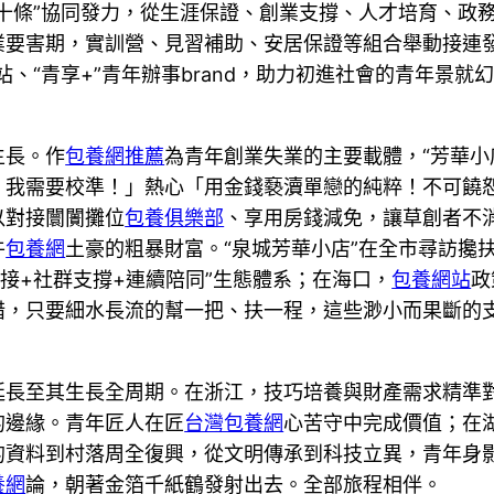
十條”協同發力，從生涯保證、創業支撐、人才培育、政
業要害期，實訓營、見習補助、安居保證等組合舉動接連
站、“青享+”青年辦事brand，助力初進社會的青年景就
生長。作
包養網推薦
為青年創業失業的主要載體，“芳華小
！我需要校準！」熱心「用金錢褻瀆單戀的純粹！不可饒
以對接闤闠攤位
包養俱樂部
、享用房錢減免，讓草創者不
牛
包養網
土豪的粗暴財富。“泉城芳華小店”在全市尋訪攙
鏈接+社群支撐+連續陪同”生態體系；在海口，
包養網站
政
措，只要細水長流的幫一把、扶一程，這些渺小而果斷的
延長至其生長全周期。在浙江，技巧培養與財產需求精準
的邊緣。青年匠人在匠
台灣包養網
心苦守中完成價值；在
的資料到村落周全復興，從文明傳承到科技立異，青年身
養網
論，朝著金箔千紙鶴發射出去。全部旅程相伴。