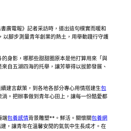
出書廣電報》記者采訪時，道出這句樸實而暖和
提案，以腳步測量青年創業的熱土，用舉動踐行守護
斗的身影，哪那些甜甜圈原本是他打算用來「與
是來自五湖四海的托舉，讓芳華得以拔節發展、
連續建言獻策，到各地各部分專心用情搭建生
包
流淌。把辦事做到青年心田上，讓每一份酷愛都
極端
包養感情
背景雕塑**。鮮活。關懷關
包養網
構建，讓青年在溫馨安閒的氣氛中生長成才。在