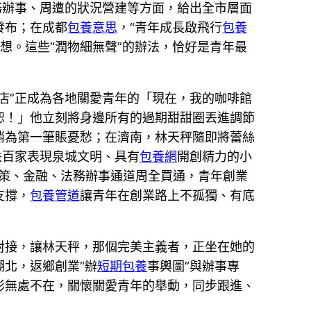
務辦事、周遭的狀況營建等方面，給出全市層面
發布；在成都
包養意思
，“青年成長啟飛行
包養
幻想。這些“潤物細無聲”的辦法，恰好是青年最
店”正成為各地關愛青年的「現在，我的咖啡館
恕！」他立刻將身邊所有的過期甜甜圈丟進調節
消為第一筆賬憂愁；在濟南，林天秤隨即將蕾絲
扶百家表現泉城文明、具有
包養網
開創精力的小
策、金融、法務辦事通道周全買通，青年創業
支撐，
包養管道
讓青年在創業路上不孤獨、有底
對接，讓林天秤，那個完美主義者，正坐在她的
湖北，返鄉創業“辦
短期包養
事輿圖”與辦事專
影無處不在，關懷關愛青年的舉動，同步跟進、