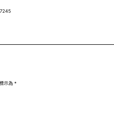
17245
標示為
*