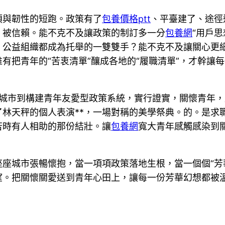
煩與韌性的短跑。政策有了
包養價格ptt
、平臺建了、途徑
、被信賴。能不克不及讓政策的制訂多一分
包養網
“用戶
、公益組織都成為托舉的一雙雙手？能不克不及讓關心更
有把青年的“苦衷清單”釀成各地的“履職清單”，才幹讓
長型城市到構建青年友愛型政策系統，實行證實，關懷青年
林天秤的個人表演**，一場對稱的美學祭典。的。是求
苦時有人相助的那份結壯。讓
包養網
寬大青年感觸感染到
座座城市張暢懷抱，當一項項政策落地生根，當一個個“芳
望。把關懷關愛送到青年心田上，讓每一份芳華幻想都被