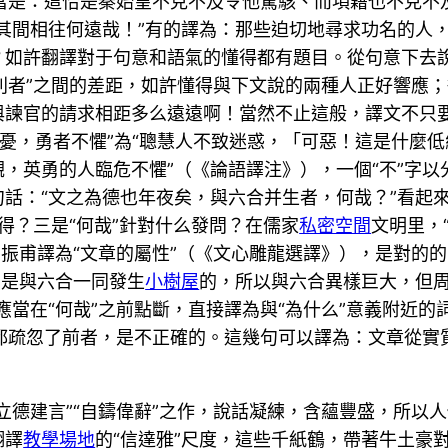
應當是：這恰是秦始皇不克不及令他驚駭、而項籍也不克不
其間相往何遠哉！”有的譯為：那些迫切地尋求功名的人
如許翻譯對于句意和語氣的懂得都有題目。從句意下去說，
于利者”之間的差距，如許懂得與下文說的兩種人正好響應
與諫官的請求相距多么遠遠啊！當然不止這般，譯文不只
不憂，勇者不懼”為“聰慧人不致迷惑，「可惡！這是什麼
，英勇的人臨危不懼”（《論語譯注》），一個“不”字
話：“文之為德也年夜矣，與六合并生者，何哉？”看起
懂得？三是“何哉”針對什么發問？在儒家
私密空間
文明里，
振甫譯為“文章的屬性”（《文心雕龍選譯》），是對的的
它是與六合一同發生
小樹屋
的，所以與六合異樣巨大，但周振
應當在“何哉”之前點斷，直接譯為與“為什么”意義附近的
”都疏忽了前者，是不正確的。這幾句可以譯為：文章從
立德建言”“自鑄偉辭”之作，說話凝練，含蘊豐盛，所以
翻譯
教學場地
的“信達雅”尺度，這些千紙鶴，帶著牛土豪