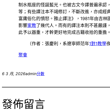
制水瓶座的怪誕藍光。也被古文今譯普遍承認
等；有些譯注本不竭修訂，不斷改進，亦成經
富庸俗化的憤怒。雅止譯注》，1981年由吉林
影響
家教
了幾代人。而有的譯注本則不甚嚴謹
此予以器重，才幹更好地完成古籍收拾的重擔
（作者：張慶利，系遼寧師范年
1對1教學
聚會
6 3 月, 2026
admin
分數
發佈留言