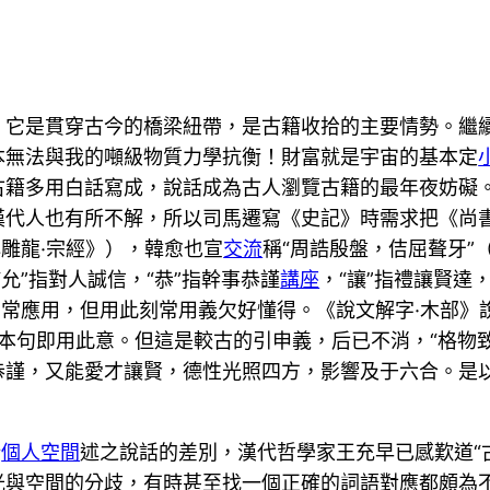
，它是貫穿古今的橋梁紐帶，是古籍收拾的主要情勢。繼續
本無法與我的噸級物質力學抗衡！財富就是宇宙的基本定
古籍多用白話寫成，說話成為古人瀏覽古籍的最年夜妨礙
漢代人也有所不解，所以司馬遷寫《史記》時需求把《尚
心雕龍·宗經》），韓愈也宣
交流
稱“周誥殷盤，佶屈聱牙”
允”指對人誠信，“恭”指幹事恭謹
講座
，“讓”指禮讓賢達，
常常應用，但用此刻常用義欠好懂得。《說文解字·木部》說
本句即用此意。但這是較古的引申義，后已不消，“格物致
恭謹，又能愛才讓賢，德性光照四方，影響及于六合。是
所
個人空間
述之說話的差別，漢代哲學家王充早已感歎道“
光與空間的分歧，有時甚至找一個正確的詞語對應都頗為