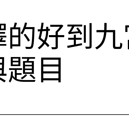
譯的好到九
與題目