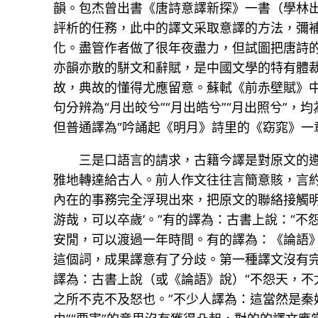
韻。包杰曾出書《唐詩意譯新探》一書（學林出
評析的任務，此中的譯文采取意譯的方法，彌
化。盡管作者做了很年夜盡力，但試圖把唐詩的
亦韻亦散的駢文和辭賦，是中國文學的特有體
故，典故的懂得尤應留意。蘇軾《前赤壁賦》中有
句分辨為“月出皎兮”“月出皓兮”“月出照兮”
但普通譯為“吟誦起《明月》詩里的《窈窕》一
三是口語言的請求，古籍今譯是對原文的
雅地轉達給古人。前人作文往往言簡意賅，言
內在的事務完全浮現出來，把原文的聯絡接觸明
游哉，可以卒歲’。”有的譯為：古書上說：“不
安閒，可以渡過一年時間。有的譯為：《論語》
這個詞，成果譯意有了分歧。第一種譯文沒有
譯為：古書上說（或《論語》說）“不怨天，不
之所不克不及怒也。”不少人譯為：這當然是秦