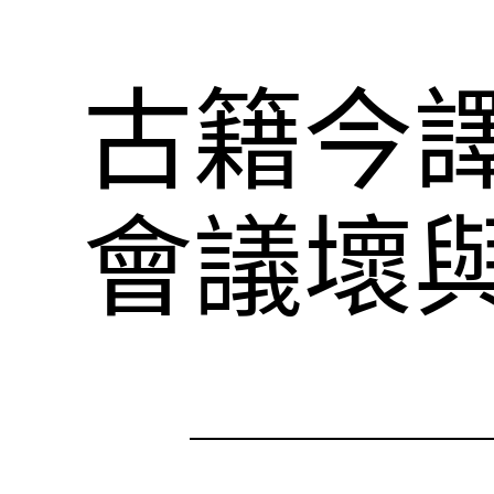
古籍今
會議壞