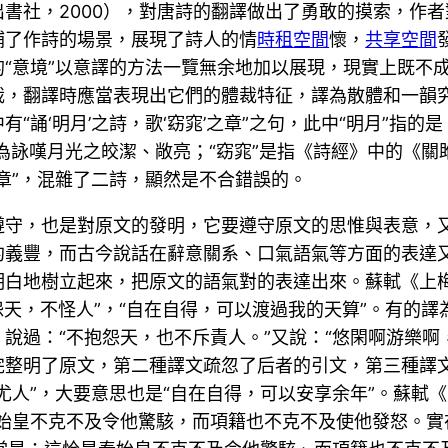
書社，2000），對唐詩的翻譯做出了勇敢的摸索，作者
補了作詩的場景，展現了詩人的情
時租空間
懷，
共享空間
“意境”以意譯的方法一覽無余地加以展現，現實上既不
裁，翻譯時應當表現出它們的體裁特征，譯為散體和一韻
“誦‘明月’之詩，歌‘窈窕’之章”之句，此中“明月”指
，均為詠嘆月光之皎潔、敞亮；“窈窕”是指《詩經》中的《
章”，混雜了二詩，顯然是不合錯誤的。
遵守，也是對原文的發明，它要遵守原文的思惟與表意，
約義豐，而古今說話在辭意關系、口氣語氣等方面的表達
白地樹立起來，把原文的語氣對的表達出來。蘇軾《上梅直
怨天，不怪人”，“自在自得，可以渡過我的天算”。有的譯
說過：“不抱怨天，也不斥責人。”又說：“悠閑啊游樂啊，
完整明了原文，第二種譯文疏忽了后者的引文，第三種譯
尤人”，大要意思也是“自在自得，可以安享余年”。蘇軾
始皇不克不及令他驚駭，而項籍也不克不及使他發怒。實在