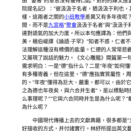
由”“要害”的意思沒有獲得凸起，對的的譯文
院提名記》：“彼汲汲于名者，猶汲汲于利也，
樣，這兩者之間的
小班教學
差異又有多年夜呢？
間、而不是
九宮格
“
聚會
汲汲于名者”與“汲汲
達對語氣的加大力度。所以本句應譯為：他們
美。楊伯峻譯《論語·子罕》“知者不惑，仁者
法理解這種沒有標價的能量。仁德的人常常悲觀
又展現了說話的魅力。《文心雕龍》開篇第一句
需求明白：一是“德”指什么？二是“年夜”如何
有多種寄義，但在這里，“德”應指實質屬性，周
的。“年夜”懂得為巨大、嚴重，都可以，由於
之為德也年夜矣，與六合并生者”，是以標點時
么事理呢？”“它與六合同時并生是為什么呢？
為什么呢？
中國現代傳播上去的文獻典籍，很多都是“
好接收的方式，并付諸實行。林紓所提出英文