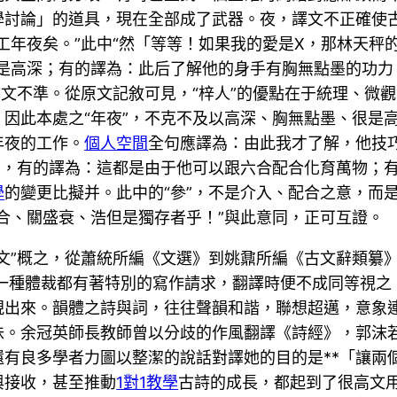
學討論」的道具，現在全部成了武器。夜，譯文不正確使
工年夜矣。”此中“然「等等！如果我的愛是X，那林天秤
很是高深；有的譯為：此后了解他的身手有胸無點墨的功力
譯文不準。從原文記敘可見，“梓人”的優點在于統理、微
因此本處之“年夜”，不克不及以高深、胸無點墨、很是
年夜的工作。
個人空間
全句應譯為：由此我才了解，他技
句，有的譯為：這都是由于他可以跟六合配合化育萬物；
學
的變更比擬并。此中的“參”，不是介入、配合之意，而
合、關盛衰、浩但是獨存者乎！”與此意同，正可互證。
文”概之，從蕭統所編《文選》到姚鼐所編《古文辭類纂》均
每一種體裁都有著特別的寫作請求，翻譯時便不成同等視
現出來。韻體之詩與詞，往往聲韻和諧，聯想超邁，意象
味。余冠英師長教師曾以分歧的作風翻譯《詩經》，郭沫
有良多學者力圖以整潔的說話對譯她的目的是**「讓兩
與接收，甚至推動
1對1教學
古詩的成長，都起到了很高文