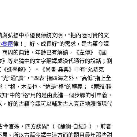
與弘揚中華優良傳統文明，“把內陸可貴的文
小樹屋
律！」好、成長好”的需求，是古籍今譯
。商周的典籍，年齡已有解讀，《左傳》《國
書》等史猜中的文字翻譯成漢代通行的說話；劉
（《進學解》）。《尚書·堯典》中有“允恭克
“光”通“廣”，“四表”指四海之外，“高低”指上全
：“格，木長也。”這是“格”的轉義；《爾雅·釋
知”中的“格”用的是由此進一個步驟的引申義，
以，好的古籍今譯可以輔助古人真正地讀懂現代
古今言殊，四方談異”（《論衡·自紀》），前者
不易。所以古籍今譯中這方面的題目最年那些甜