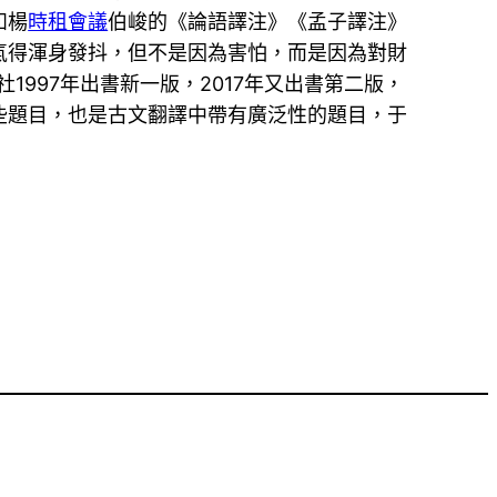
如楊
時租會議
伯峻的《論語譯注》《孟子譯注》
氣得渾身發抖，但不是因為害怕，而是因為對財
1997年出書新一版，2017年又出書第二版，
些題目，也是古文翻譯中帶有廣泛性的題目，于