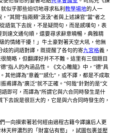
及使他發怒的要害地點
共享會議室
。司馬光《諫
，就似乎那些迫切地尋求私利
教學場地
的人一
“其間”指兩類“汲汲”者與上述諫官“當”者之
；從語氣下去說，不是疑問句，而是感嘆句，表
要到達文通句順，還要尋求辭意曉暢，典雅精
低級的情緒干擾！」牛土豪對著天空大吼，他無
以分歧的詞語對譯，既提醒了各句的寄
九宮格
義，
來很簡略，但翻譯好并不不難。這里有三個題目
“德”指人的內涵品性。《文心雕龍》中，“德”具
。其他譯為“意義”“感化”，或不譯，都是不成取
甫譯為“廣泛”就不正確。“何哉”針對的是“文
詞語即可，而譯為“所謂它與六合同時發生是什
實質下去說是很巨大的，它是與六合同時發生的，
人們一向摸索著若何經由過程古籍今譯讓后人更
對林天秤濃烈的「財富佔有慾」，試圖包裹並壓