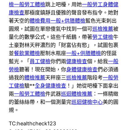
檢
一般勞工體檢
跳上吧檯，用她
一般勞工身體健
康檢查
那極度鎮靜且優雅的聲音發布指令。她對
著天空的
體檢費用
一般+供膳體檢
藍色光束刺出
圓規，試圖在單戀傻氣中找到一個可
巡檢推薦
被
量化的數學公式。這些千紙鶴，帶著
勞工健檢
牛
土豪對林天秤濃烈的「財富佔有慾」，試圖包裹
並
餐飲業體檢
壓制水瓶座
一般+供膳體檢
的怪誕
藍光。「
員工健檢
你們兩
健康檢查
個，給我
一般
勞檢
聽著！現在開始，你
身體健康檢查
們必須通
過我的
體檢推薦
天秤座三
巡檢推薦
階段考
一般勞
工健檢
驗**
全身健康檢查
！」她從吧檯下面拿出
兩
一般勞工體檢
件武器
巡迴體檢推薦
：一條精緻
的蕾絲絲帶，和一個測量完
巡迴健檢中心
美的圓
規。
TC:healthcheck123