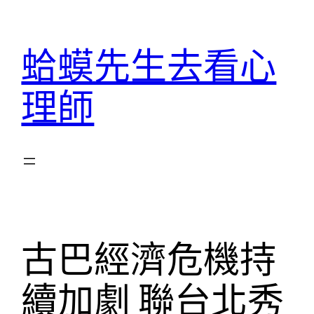
跳
至
蛤蟆先生去看心
主
要
理師
內
容
古巴經濟危機持
續加劇 聯台北秀