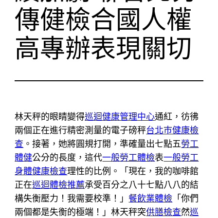
傳健檢合國人權
高專辦表現關切
林天秤的眼睛變得
巡迴健康管理中心
通紅，彷彿
兩個正在進行精密測量的電子磅秤
台北巿健康檢
查
。接著，她將圓規打開，準確量出七點五
勞工
體健
公分的長度，這代
一般勞工體檢
表
一般勞工
身體健康檢查
理性的比例。「現在，我的咖啡館
正在
巡迴體檢推薦
承受百分之八十七點八八的結
構失衡壓力！我需要校準！」
餐飲業體檢
「你們
兩個都是失衡的極端！」林天秤突
供膳檢查
然
巡