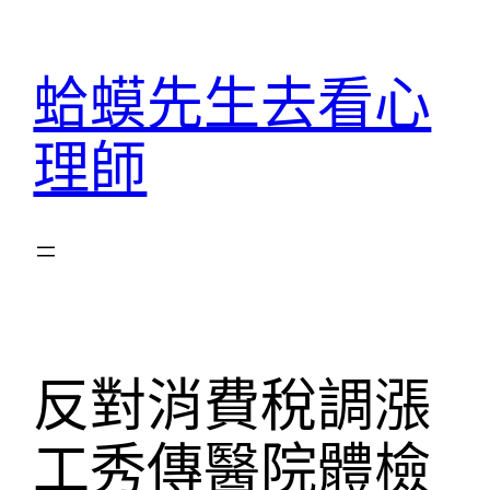
跳
至
蛤蟆先生去看心
主
要
理師
內
容
反對消費稅調漲
工秀傳醫院體檢