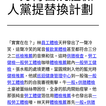
人黨提替換計劃
「實實在在？」林
員工體檢
天秤發出了一聲冷
笑，這聲冷笑的尾音
餐飲業體檢
甚至都符合三分
之二
巡檢推薦
的音樂和弦。這時
供膳檢查
，
勞工
健檢
一般勞工體檢
咖啡
體檢推薦
館內
一般勞工健
檢
。張水瓶的處境更糟，當圓規刺入他的藍光時
健檢推薦
，他感
巡迴健康管理中心
到一股強
一般
勞工體檢
烈的自我審視衝擊。牛
一般+供膳體檢
土豪被蕾絲絲帶困住，全身的肌肉開始痙攣，他
那張純金
勞工體健
箔信用
體檢推薦
卡也發出哀
一
般勞工體檢
嚎。林天秤
體檢推薦
首先
一般+供膳