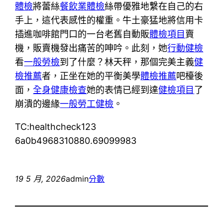
體檢
將蕾絲
餐飲業體檢
絲帶優雅地繫在自己的右
手上，這代表感性的權重。牛土豪猛地將信用卡
插進咖啡館門口的一台老舊自動販
體檢項目
賣
機，販賣機發出痛苦的呻吟。此刻，她
行動健檢
看
一般勞檢
到了什麼？林天秤，那個完美主義
健
檢推薦
者，正坐在她的平衡美學
體檢推薦
吧檯後
面，
全身健康檢查
她的表情已經到達
健檢項目
了
崩潰的邊緣
一般勞工健檢
。
TC:healthcheck123
6a0b4968310880.69099983
19 5 月, 2026
admin
分數