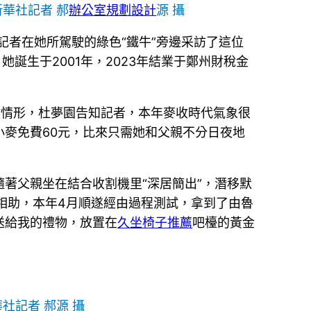
華社記者 郝
辦公室規劃設計
源 攝
記者在她所駕駛的綠色“鐵牛”旁邊采訪了這位
誕生于2001年，2023年結業于鄭州財稅金
收情形，杜夢園告知記者，本年麥收時代氣象很
麥免費60元，比來只需她和父親不分日夜地
著父親坐在結合收割機里“深居簡出”，潛移默
相助，本年4月順遂經由過程測試，拿到了由魯
送給我的禮物，放置在
久坐椅子推薦
吧檯的黃金
社記者 郝源 攝