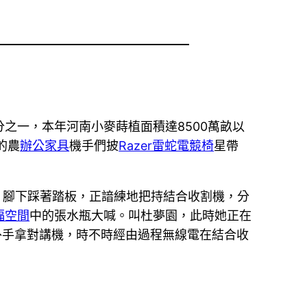
分之一，本年河南小麥蒔植面積達8500萬畝以
的農
辦公家具
機手們披
Razer雷蛇電競椅
星帶
桿，腳下踩著踏板，正諳練地把持結合收割機，分
福空間
中的張水瓶大喊。叫杜夢園，此時她正在
外手拿對講機，時不時經由過程無線電在結合收