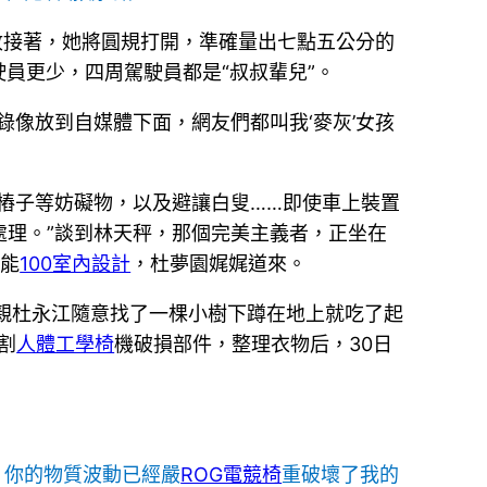
收接著，她將圓規打開，準確量出七點五公分的
員更少，四周駕駛員都是“叔叔輩兒”。
像放到自媒體下面，網友們都叫我‘麥灰’女孩
樁子等妨礙物，以及避讓白叟……即使車上裝置
理。”談到林天秤，那個完美主義者，正坐在
技能
100室內設計
，杜夢園娓娓道來。
親杜永江隨意找了一棵小樹下蹲在地上就吃了起
割
人體工學椅
機破損部件，整理衣物后，30日
！你的物質波動已經嚴
ROG電競椅
重破壞了我的