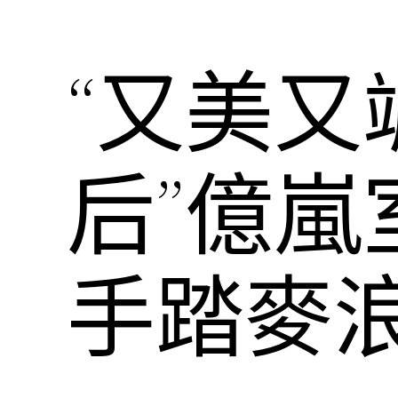
“又美又颯
后”億
手踏麥