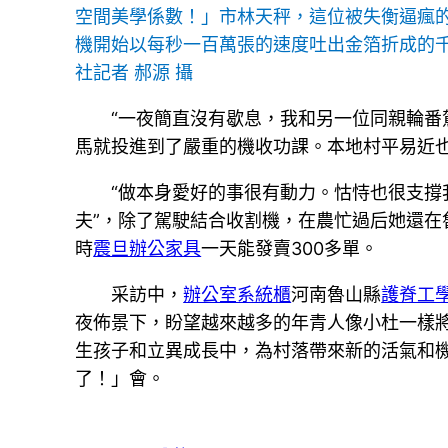
空間美學係數！」市林天秤，這位被失衡逼瘋
機開始以每秒一百萬張的速度吐出金箔折成的
社記者 郝源 攝
“一夜簡直沒有歇息，我和另一位同親輪番
馬就投進到了嚴重的機收功課。本地村平易近
“做本身愛好的事很有動力。怙恃也很支撐
夫”，除了駕駛結合收割機，在農忙過后她還
時
震旦辦公家具
一天能發賣300多單。
采訪中，
辦公室系統櫃
河南魯山縣
護脊工
夜佈景下，盼望越來越多的年青人像小杜一樣
生孩子和立異成長中，為村落帶來新的活氣和
了！」會。