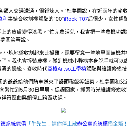
各類人交通溝通，很錘煉人。”杜夢園說，在近兩年的麥
法拉利
事結合收割機駕駛的“00”
iRock T07
后很少，女性駕駛
上的皮膚變得漆黑。“忙完農活兒，我會把一些農機功課錄
杜夢園笑著說。
耗。小塊地盤收割起來比擬難，還要留意一些地里面無機井
心了。我也會拆裝農機，碰到機械小弊病本身脫手就可以處
崩潰的邊緣。麥收時代
亞梭Artso工學椅
駕駛與維護修繕
夢園的爺爺給他們騎車送來了饅頭稀飯等飯菜，杜夢園和父
向繁忙到5月30日早晨。促趕回家，抓緊時光維護修繕收
市祥符區曲興鎮停止跨區功課。
歐德系統傢俱
「牛先生！請你停止散
辦公室系統櫃
播金箔