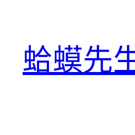
跳
至
主
要
內
蛤蟆先
容