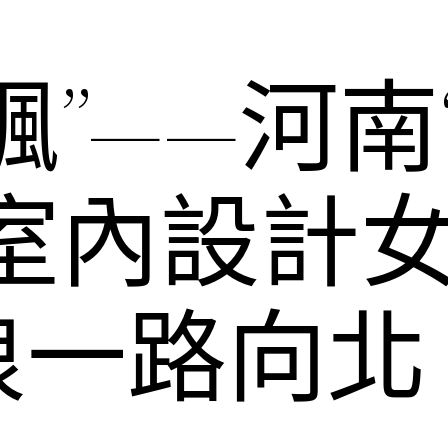
”——河南“
嵐室內設計
浪一路向北