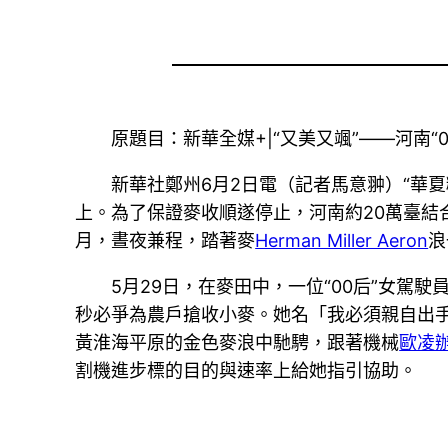
原題目：新華全媒+|“又美又颯”——河南“0
新華社鄭州6月2日電（記者馬意翀）“華
上。為了保證麥收順遂停止，河南約20萬臺結
月，晝夜兼程，踏著麥
Herman Miller Aeron
浪
5月29日，在麥田中，一位“00后”女
秒必爭為農戶搶收小麥。她名「我必須親自出
黃淮海平原的金色麥浪中馳騁，跟著機械
歐凌
割機進步標的目的與速率上給她指引協助。