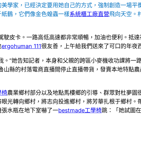
的美學家，已經決定要用她自己的方式，強制創造一場平
千紙鶴，它們像金色蝗蟲一樣
系統櫃工廠直營
飛向天空。
駕駛皮卡。一路高低高速都非常順暢，加油也便利。抵達
也
ergohuman 111
很友善，上午給我們送來了可口的年夜
我。”她告知記者，本身和父親的跨區小麥機收功課將一
在魯山縣的村落電商直播間停止直播帶貨，發賣本地特點農
學椅
農業鄉村部分以及地點馬樓鄉的引導、群眾對杜夢園
將眼光轉向鄉村，將志向投進鄉村，將芳華扎根于鄉村。
機張水瓶在地下室嚇了一
bestmade工學椅
跳：「她試圖