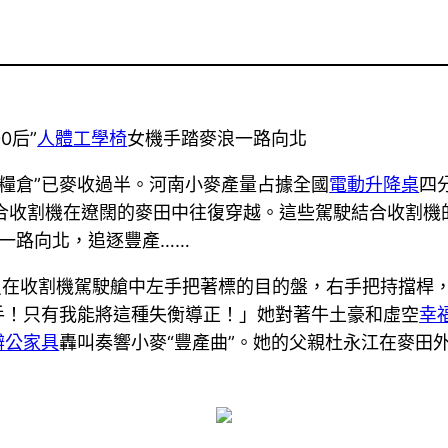
0后”
人體工學椅
女機手踏麥浪一路向北
夏糧倉”已麥收過半。河南小麥產量占據全國
電動升降桌
四
合收割機在遼闊的麥田中往復穿越。這些駕駛結合收割機
一路向北，追逐豐產……
駕駛員在收割機駕駛艙中左手把著標的目的盤，右手把持擋
手！只有我能將這種失衡導正！」她對著牛土豪和虛空
幸
辦公家具
轟叫奏響小麥“豐產曲”。她的父親杜永江在麥田