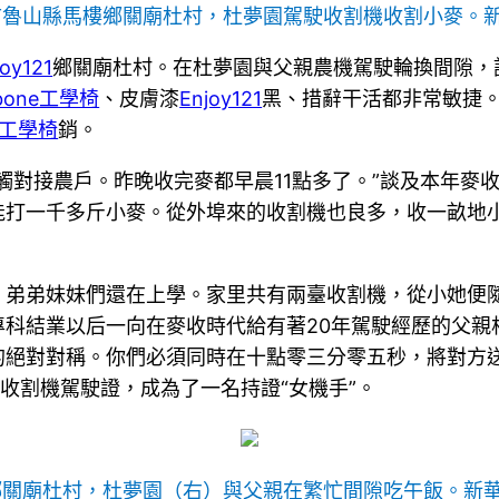
市魯山縣馬樓鄉關廟杜村，杜夢園駕駛收割機收割小麥。新
joy121
鄉關廟杜村。在杜夢園與父親農機駕駛輪換間隙，
kbone工學椅
、皮膚漆
Enjoy121
黑、措辭干活都非常敏捷。她
o工學椅
銷。
觸對接農戶。昨晚收完麥都早晨11點多了。”談及本年麥
能打一千多斤小麥。從外埠來的收割機也良多，收一畝地小
弟弟妹妹們還在上學。家里共有兩臺收割機，從小她便隨
科結業以后一向在麥收時代給有著20年駕駛經歷的父親
的絕對對稱。你們必須同時在十點零三分零五秒，將對方
收割機駕駛證，成為了一名持證“女機手”。
鄉關廟杜村，杜夢園（右）與父親在繁忙間隙吃午飯。新華