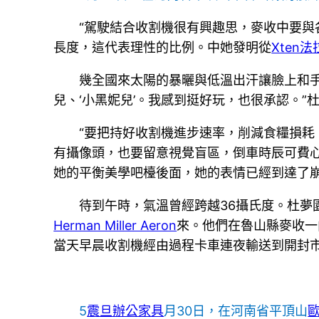
“駕駛結合收割機很有興趣思，麥收中要與
長度，這代表理性的比例。中她發明從
Xten
幾全國來太陽的暴曬與低溫出汗讓臉上和手
兒、‘小黑妮兒’。我感到挺好玩，也很承認。”
“要把持好收割機進步速率，削減食糧損
有攝像頭，也要留意視覺盲區，倒車時辰可費
她的平衡美學吧檯後面，她的表情已經到達了
待到午時，氣溫曾經跨越36攝氏度。杜
Herman Miller Aeron
來。他們在魯山縣麥收一
當天早晨收割機經由過程卡車連夜輸送到開封
5
震旦辦公家具
月30日，在河南省平頂山