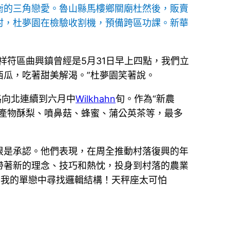
衡的三角戀愛。魯山縣馬樓鄉關廟杜然後，販賣
村，杜夢園在檢驗收割機，預備跨區功課。新華
祥符區曲興鎮曾經是5月31日早上四點，我們立
西瓜，吃著甜美解渴。”杜夢園笑著說。
路向北連續到六月中
Wilkhahn
旬。作為“新農
產物酥梨、噴鼻菇、蜂蜜、蒲公英茶等，最多
很是承認。他們表現，在周全推動村落復興的年
帶著新的理念、技巧和熱忱，投身到村落的農業
在我的單戀中尋找邏輯結構！天秤座太可怕