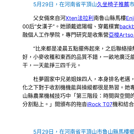
5月29日，在河南省平頂山
久坐椅子推薦
父女倆來自河
Xten法拉利
南魯山縣馬樓
En
00后“女漢子”。她頭戴遮陽帽、穿戴樸實
bac
融個人工作學院，專門研究是收集營
亞梭Arts
“比來都是凌晨五點擺佈起來，之后聯絡接
好，小麥收穫和東西的品質不錯，一畝地廣泛
干，一天能掙三四千元。
杜夢園家中兄弟姐妹四人，本身排名老邁，
化之下對于收割機機能與操縱都很是熟習。她專
山縣農業機械技巧中「第三階段：時間與空間
分割點上。」間頒布的拖沓
iRock T07
機和結合
5月29日，在河南省平頂山市魯山縣馬樓