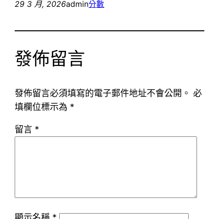
29 3 月, 2026
admin
分數
發佈留言
發佈留言必須填寫的電子郵件地址不會公開。
必
填欄位標示為
*
留言
*
顯示名稱
*