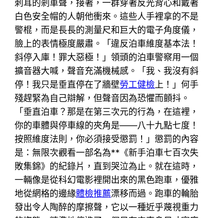
刺耳的剎車聲，接著，一群穿著反光背心和戴著
白色安全帽的人朝他衝來。這些人手裡拿的不是
警棍，而是長長的測量尺和巨大的電子角度儀，
臉上的表情極度嚴肅。「違反泊車維度基本法！
斜停入庫！罪大惡極！」領頭的泊車警察用一個
擴音器大喊，聲音充滿機械感。「我、我沒有斜
停！我只是垂直停在了牆壁
勞工健檢
上！」何手
殘趕緊為自己辯解，但聲音因為恐懼而顫抖。
「垂直泊車？那是在第三次元的行為，在這裡，
你的車體與停車線的夾角是——八十九點七度！
按照維度法則，你必須接受懲罰！」懲罰的內容
是：無限次觀看一部名為**《新手泊車七百次失
敗集錦》的紀錄片，直到哭泣為止。就在這時，
一輛像是從科幻電影裡開出來的黑色跑車，優雅
地從網格的邊緣
體檢推薦
漂移而過。跑車的輪胎
發出令人陶醉的摩擦聲，它以一種近乎蔑視重力