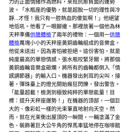
力的正面情緒作為燃料，來抵抗那負面的運勢
波。「水瓶座的優勢，就是超脫一切的理性與冷
靜…才怪！我只有一腔熱血的傻氣啊！」他絕望
地低吼。他看了一眼腳邊。那裡放著一個他為林
天秤準備
供膳體檢
了兩年的禮物：一個用一
供膳
體檢
萬塊小小的天秤座黃銅齒輪組成的音樂盒。
他從未送出，因為害怕被拒絕。這份害怕，就是
純度最高的單戀情感。張水瓶咬緊牙關，將那個
黃銅齒輪音樂盒砸爛，將所有的齒輪都倒入「情
感調節器」的輸入口。機器發出刺耳的尖叫，接
著，彈珠臺上的燈光開始瘋狂閃爍，發出警告。
「能量超載！檢測到極致純粹的單戀能量！目
標：提升天秤座運勢！」在機器的頂部，一個巨
大的、像彩虹一樣的光束筆直地射向天空。然
而，就在光束衝出屋頂的一瞬間，一輛塗滿了金
色、裝飾著巨大公牛角的悍馬車猛地停在咖啡館