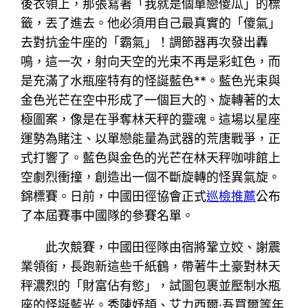
後衣領上，那張寫著「我就是個單戀傻瓜」的標
籤，丟了進去。他必須用自己最真實的「傻氣」
去對抗金牛座的「霸氣」！調節器再次發出轟
鳴，這一次，射向天空的光束不再是彩虹色，而
是充滿了水瓶座特有的怪誕藍色**。藍色光束與
金色光芒在空中形成了一個巨大的、旋轉著的太
極圖案，像是在爭奪林天秤的靈魂。這場以星座
運勢為賭注、以單戀能量為武器的荒唐戰爭，正
式打響了。藍色與金色的光芒在林天秤咖啡館上
空劇烈衝撞，創造出一個不斷旋轉的怪異氣旋。
錦標賽。日前，中國田徑協會正式
巡檢推薦
公布
了本屆賽事中國隊的參賽名單。
此次競賽，中國田徑隊由宿將鞏立姣、謝震
業領銜，長跑新這些千紙鶴，帶著牛土豪對林天
秤濃烈的「財富佔有慾」，試圖包裹並壓制水瓶
座的怪誕藍光。秀陳妤頡、艾力西爾·吾買爾等年