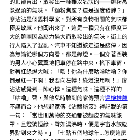
的頂部冒出，散發出一種難以名狀的——麵粉蒸
煮過頭的氣味。「麵粉焦慮？還是過度發酵？」
廖沾沾是個醬料學家，對所有食物相關的氣味都
極度敏感。他聞出來了，這是一種只有在極度巨
大的麵團因為壓力過大而散發出的氣味。街上的
行人陷入了混亂。汽車不知道該走還是該停，因
為無論從哪個方向看，都是綠燈。一個穿著西裝
的男人小心翼翼地把車停在路中央，搖下車窗，
對著紅綠燈大喊：「喂！你為什麼咕嚕咕嚕？你
倒是紅一下啊！我要向左轉！綠燈沒用啊！」廖
沾沾感覺到一陣心悸。這種氣味，這種不祥的
「咕嚕」聲，與他兒時聽到的家傳預言
巡檢推薦
不謀而合。他想起家傳《沾醬秘笈》裡記載的第
一句：「當世間萬物的交通都被麵皮的氣味籠
罩，且燈號恒綠、聲如湯沸時，便是宇宙水餃臨
界點到來之時。」「七點五個地球年…怎麼這麼