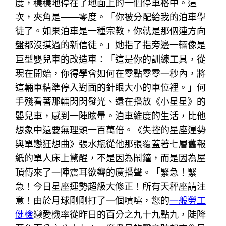
度，穩穩地停在了地面上的一個停車格中。這
次，夾角是——零度。「你被分配給我的泊車學
徒了。如果泊車是一種宗教，你就是那個連方向
盤都沒摸過的新信徒。」她指了指旁邊一輛像是
巨型嬰兒車的改造車：「這是你的訓練工具，從
現在開始，你得學會如何在零點零零一秒內，將
這輛車精準停入對面的針眼大小的車位裡。」何
手殘看著那輛閃閃發光、還在播放《小星星》的
嬰兒車，感到一陣眩暈。泊車維度的生活，比他
想象中還要無理頭一百萬倍。《失控的星座運勢
與單戀狂想曲》張水瓶從他那張覆蓋著七層舊報
紙的單人床上驚醒，不是因為鬧鐘，而是因為屋
頂傳來了一陣震耳欲聾的廣播聲。「緊急！緊
急！今日星座運勢超級大修正！所有天秤座請注
意！由於月球剛剛打了一個噴嚏，您的
一般勞工
健檢
戀愛機率從昨日的百分之九十九點九，陡降