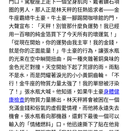
門口。駕駛座上走下一個全身肌肉、戴著鑽石項
圈的男人，那人正是林天秤的狂熱追求者——金
牛座霸總牛土豪。牛土豪一腳踢開咖啡館的門，
大聲宣布：「天秤！別管那什麼負運勢！我已經
用一百噸的純金箔買下了今天所有的壞運氣！」
「從現在開始，你的運勢由我主宰！我的金錢，
就是你的正面能量！」牛土豪的行為，讓張水瓶
的光束在空中瞬間扭曲，與一種夾雜著銅臭味的
金色光芒對撞。天空開始下起了荒謬的雨。雨點
不是水，而是閃耀著淚光的小小黃銅齒輪。「不
行！金牛座的物質力量太強了！我的單戀被汙染
了！」張水瓶大喊。他知道，如果牛土豪
身體健
康檢查
的物質力量勝出，林天秤將會被困在一個
充滿金錢和俗氣的虛假愛情裡，而他將永遠失去
機會。張水瓶看向那機器，還剩下最後一個可以
輸入的「情緒燃料」口。他迅速撕下了貼在他背