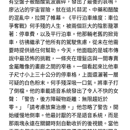
有空盤子被醋酸氣波震碎，發出了最後的哀鳴。
廖沾沾的宇宙冒險，就在這片蒜泥、中藥和醋酸
的混亂中，拉開了帷幕。《平行泊車維度：車位
爭奪戰》何手殘的人生，被兩個巨大的陰影籠罩
著：停車費，以及平行泊車。他那輛老舊的掀背
車，彷彿繼承了他所有的駕駛焦慮，從未在他需
要時提供過任何幫助。今天，他面臨的是城市傳
說中最恐怖的挑戰，一條夾在理髮店與一間專賣
金屬雕像的畫廊之間的窄巷。一個看起來比他車
子尺寸小上三十公分的停車格，上面還灑著一層
可疑的白色粉末。何手殘深吸一口氣。將車子打
了倒檔。他的車載語音系統發出了令人不快的女
聲：「警告，後方障礙物距離：無限趨近於
零。」「請考慮放棄治療。」他忽略了警告，開
始緩慢地倒車。他最討厭的不是語音系統，而是
那兩塊永遠在關鍵時刻自動收折的後視鏡。當他