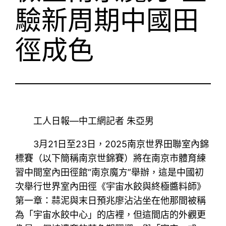
驗新周期中國田
徑成色
工人日報—中工網記者 朱亞男
3月21日至23日，2025南京世界田聯室內錦
標賽（以下簡稱南京世錦賽）將在南京市體育練
習中間室內田徑館“南京魔方”舉辦，這是中國初
次舉行世界室內田徑《宇宙水餃與終極醬料師》
第一章：蒜泥與末日預兆廖沾沾坐在他那間被稱
為「宇宙水餃中心」的店裡，但這間店的外觀更