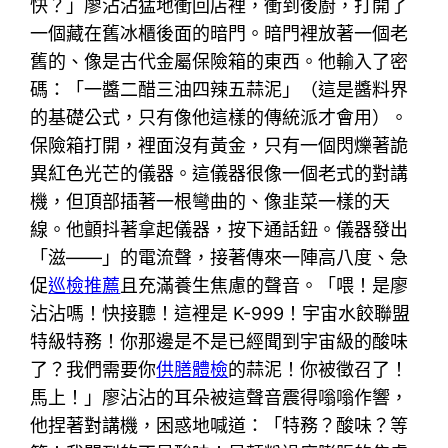
快？」廖沾沾猛地衝回店裡，衝到後廚，打開了
一個藏在舊冰櫃後面的暗門。暗門裡放著一個老
舊的、像是古代金屬保險箱的東西。他輸入了密
碼：「一醬二醋三油四辣五蒜泥」（這是醬料界
的基礎公式，只有像他這樣的傳統派才會用）。
保險箱打開，裡面沒有黃金，只有一個閃爍著詭
異紅色光芒的儀器。這儀器很像一個老式的對講
機，但頂部插著一根彎曲的、像韭菜一樣的天
線。他顫抖著拿起儀器，按下通話鈕。儀器發出
「滋——」的電流聲，接著傳來一陣高八度、急
促
巡檢推薦
且充滿養生焦慮的聲音。「喂！是廖
沾沾嗎！快接聽！這裡是 K-999！宇宙水餃聯盟
特級特務！你那邊是不是已經聞到宇宙級的酸味
了？我們需要你
供膳體檢
的蒜泥！你被徵召了！
馬上！」廖沾沾的耳朵被這聲音震得嗡嗡作響，
他捏著對講機，困惑地喊道：「特務？酸味？等