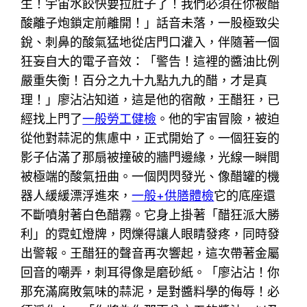
生！宇宙水餃快要拉肚子了！我們必須在你被醋
酸離子炮鎖定前離開！」話音未落，一股極致尖
銳、刺鼻的酸氣猛地從店門口灌入，伴隨著一個
狂妄自大的電子音效：「警告！這裡的醬油比例
嚴重失衡！百分之九十九點九九的醋，才是真
理！」廖沾沾知道，這是他的宿敵，王醋狂，已
經找上門了
一般勞工健檢
。他的宇宙冒險，被迫
從他對蒜泥的焦慮中，正式開始了。一個狂妄的
影子佔滿了那扇被撞破的牆門邊緣，光線一瞬間
被極端的酸氣扭曲。一個閃閃發光、像醋罐的機
器人緩緩漂浮進來，
一般+供膳體檢
它的底座還
不斷噴射著白色醋霧。它身上掛著「醋狂派大勝
利」的霓虹燈牌，閃爍得讓人眼睛發疼，同時發
出警報。王醋狂的聲音再次響起，這次帶著金屬
回音的嘲弄，刺耳得像是磨砂紙。「廖沾沾！你
那充滿腐敗氣味的蒜泥，是對醬料學的侮辱！必