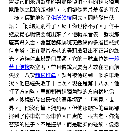
需要它們來判斷車體與那座價值不菲的銅製獨角
獸雕像之間的距離時，它們卻像兩片羞澀的耳朵
一樣，優雅地縮了
供膳體檢
回去。同時發出低
語：「你還是別看了，反正你也停不好。」何手
殘感覺心臟快要跳出來了。他轉頭看去，發現那
座高聳入雲、覆蓋著鏽跡斑斑鐵網的多層機械式
停車塔，正在那片窄巷的盡頭散發出不正常的綠
光。這棟停車塔是個異類，它的三號車位始
一般
勞工健檢
終空著，並且傳說只要有人敢在它面前
失敗十八次
體檢推薦
，就會被傳送到一個泊車地
獄。他已經失敗了十七次。現在是第十八次。他
打了方向盤，車頭朝著銅獨角獸的方向猛地偏
轉。後視鏡發出最後的溫柔提醒：「再見，世
界。」他沒有撞上獨角獸，但他那顫抖的車尾卻
擦到了停車塔三號車位入口處的一根古老、佈滿
苔蘚的柱子。不是撞擊，而是輕柔的碰觸，像戀