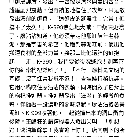
中麵皮護盾，發出了一聲像是汽水開蓋的聲音。
護盾劇烈震動，但奇蹟般地擋住了攻擊，只是散
發出濃郁的麵香。「這麵皮的延展性！完美！但
撐不了太久！」K-999焦急地大喊，中藥味更濃
了。廖沾沾知道，他必須帶走他那缸陳年老蒜
泥，那是宇宙的希望。他跑到蒜泥缸前，使出他
搬運食材的全部力量，將那口比他還胖的缸抱
起。「走！K-999！我們要從後院逃跑！別再管
你的紅棗枸杞燃料了！」「不行！燃料是文明的
基礎！沒了紅棗我飛不遠！」吉娃娃特務抗議。
它用小嘴咬住廖沾沾的衣領，同時開啟了它背上
的枸杞推進器。推進器發出「滋滋」的輕微煎煮
聲，伴隨著一股濃郁的蔘味爆發。廖沾沾抱著蒜
泥缸、K-999咬著他，一起從撞出來的洞口衝向
後院。王醋狂的醋罐機器人發出尖叫：「別想
逃！醬油黨餘孽！我會追上你！」店內剩下的所