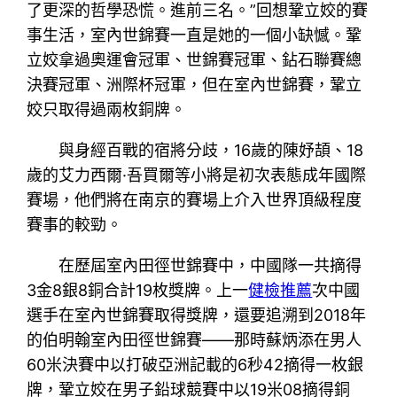
了更深的哲學恐慌。進前三名。”回想鞏立姣的賽
事生活，室內世錦賽一直是她的一個小缺憾。鞏
立姣拿過奧運會冠軍、世錦賽冠軍、鉆石聯賽總
決賽冠軍、洲際杯冠軍，但在室內世錦賽，鞏立
姣只取得過兩枚銅牌。
與身經百戰的宿將分歧，16歲的陳妤頡、18
歲的艾力西爾·吾買爾等小將是初次表態成年國際
賽場，他們將在南京的賽場上介入世界頂級程度
賽事的較勁。
在歷屆室內田徑世錦賽中，中國隊一共摘得
3金8銀8銅合計19枚獎牌。上一
健檢推薦
次中國
選手在室內世錦賽取得獎牌，還要追溯到2018年
的伯明翰室內田徑世錦賽——那時蘇炳添在男人
60米決賽中以打破亞洲記載的6秒42摘得一枚銀
牌，鞏立姣在男子鉛球競賽中以19米08摘得銅