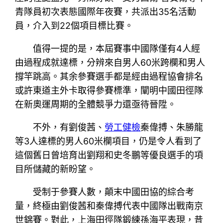
青隊員初次表態國際年夜賽，共派出35名活動
員，介入到22個項目標比賽。
值得一提的是，本屆賽事中國隊僅有4人經
由過程成就達標，分辨來自男人60米跨欄和男人
撐竿跳高。其余參賽選手都是經由過程協會排名
或許東道主外卡取得參賽標準，闡明中國田徑隊
在新奧運周期的全體競爭力還亟待晉陞。
不外，有劉俊茜、
勞工健檢
秦偉搏、朱勝龍
等3人達標的男人60米欄項目，仍是令人看到了
這個舊日曾培育出劉翔和史冬鵬等優良選手的項
目所儲藏的新盼望。
受制于參賽人數，顛末中國田協的綜合考
量，終極由劉俊茜和秦偉搏代表中國隊出戰南京
世錦賽。對此，上海田徑隊鍛練孫海平表現，昔