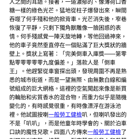
人之間的耳語。接著，一道濃郁的、像薄荷口香
糖一樣的綠色光芒。猛地從柱子爆發出來，瞬間
吞噬了何手殘和他的掀背車。光芒消失後，窄巷
恢復了平靜，只剩下獨角獸雕像一臉困惑的表
情。何手殘感覺一陣天旋地轉，等他回過神來，
他的車子竟然垂直停在一個貼滿了巨大獎狀的牆
壁上。獎狀上寫著：「完美倒車入庫獎——第零
點零零零零零九度偏差。」落款人是「倒車
王」。他趕緊從車窗探出頭，發現周圍不再是熟
悉的城市街道，而是一望無際、由無數白線和編
號組成的巨大網格。這裡的空氣聞起來像是新買
的輪胎和劣質香水的混合物，而重力似乎是隨機
變化的，有時感覺很重，有時像漂浮在游泳池
裡。他試圖按喇
一般勞工健檢
叭，但喇叭發出的
不是「叭叭」，而是他童年時學會的、關於泊車
口訣的魔性兒歌。四面八方傳來
一般勞工健檢
了