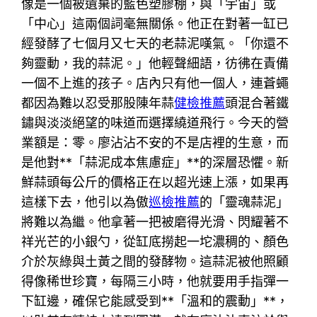
像是一個被遺棄的藍色塑膠棚，與「宇宙」或
「中心」這兩個詞毫無關係。他正在對著一缸已
經發酵了七個月又七天的老蒜泥嘆氣。「你還不
夠靈動，我的蒜泥。」他輕聲細語，彷彿在責備
一個不上進的孩子。店內只有他一個人，連蒼蠅
都因為難以忍受那股陳年蒜
健檢推薦
頭混合著鐵
鏽與淡淡絕望的味道而選擇繞道飛行。今天的營
業額是：零。廖沾沾不安的不是店裡的生意，而
是他對**「蒜泥成本焦慮症」**的深層恐懼。新
鮮蒜頭每公斤的價格正在以超光速上漲，如果再
這樣下去，他引以為傲
巡檢推薦
的「靈魂蒜泥」
將難以為繼。他拿著一把被磨得光滑、閃耀著不
祥光芒的小銀勺，從缸底撈起一坨濃稠的、顏色
介於灰綠與土黃之間的發酵物。這蒜泥被他照顧
得像稀世珍寶，每隔三小時，他就要用手指彈一
下缸邊，確保它能感受到**「溫和的震動」**，