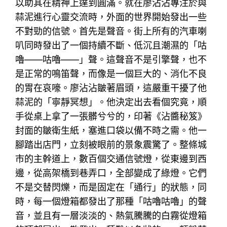
以助其在精神上達到圓滿。就在廖沾沾專注於與
蒜泥進行心靈交流時，外面的世界開始發出一些
不對勁的信號。首先是聲音。街上所有的汽車喇
叭同時發出了一個持續不斷、低沉且潮濕的「咕
嚕——咕嚕——」聲。這聲音不是引擎聲，也不
是正常的鳴笛聲，而像是一個巨大的、消化不良
的胃在哀嚎。廖沾沾皺著眉頭，這嚴重干擾了他
蒜泥的「寧靜冥想」。他決定出去看個究竟，順
手從桌上拿了一張髒兮兮的，印著《沾醬秘笈》
封面的皺衛生紙，塞進口袋以備不時之需。他一
腳踏出店門，立刻被眼前的景象震驚了。整條城
市的主幹道上，數百個交通信號燈，從東邊到西
邊，從高架橋到巷弄口，全部變成了綠燈。它們
不是交替閃爍，而是固定在「通行」的狀態，同
時，每一個燈箱都發出了那種「咕嚕咕嚕」的聲
音，並且有一層淡淡的、熱氣騰騰的白霧從燈箱