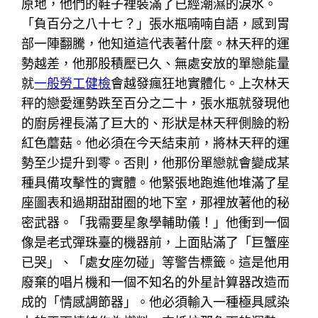
原地，他們的鞋子裡裝滿了已經潮濕的淚水。
「負百分之八十七？」張水瓶喃喃自語，感到胃
部一陣翻騰，他知道這代表著什麼。林天秤的運
勢越差，他那股積壓已久、無處安放的單戀能量
就
一般勞工健檢
會越發瘋狂地實體化。上次林天
秤的戀愛運勢跌至百分之二十，張水瓶就發現他
的廚房裡長滿了巨大的、形狀是林天秤側臉的粉
紅色蘑菇。他必須在今天結束前，將林天秤的運
勢至少提升到零。否則，他那份單戀就會變成某
種具備攻擊性的實體。他緊張地跑進他堆滿了星
座圖表和過期甜甜圈的地下室，那裡放著他的秘
密武器。「我需要星象學輔助儀！」他衝到一個
像是老式彈珠臺的機器前，上面貼滿了「巨蟹座
已哭」、「處女座勿碰」等警告標籤。這是他用
廢棄的唱片機和一個不知名的外星計算器改造而
成的「情感調節器」。他必須輸入一種極具感染