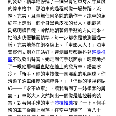
的姿態，精準地停進了一個只有它車身尺寸寬度
的停車格中。那泊車的過程就像一場舞蹈，流
暢、完美，且毫無任何多餘的動作**。跑車的駕
駛座上走出一個全身黑色皮衣的女人，她戴著一
副透明護目鏡，冷酷地朝著何手殘的方向走來。
她的步伐優雅而精準，每一步都像是被測量過一
樣，完美地落在網格線上。「車影大人！」泊車
警察們立刻立正站好，連測量尺都顫抖著
巡檢推
薦
不敢發出聲音。她走到何手殘面前，輕蔑地掃
了一眼他那輛垂直貼在牆上的掀背車，語氣冰
冷。「新手，你的車技像一團混亂的毛線球。你
污染了泊車維度的純粹性。」「但你的後視鏡貼
紙——『永不放棄』，讓我看到了一絲愚蠢的勇
氣。」車影大人突然掏出一個像是遙控器的裝
置，對著何手殘的車子
體檢推薦
按了一下。何手
殘的車子從牆上脫落，在空中旋轉了一百八十