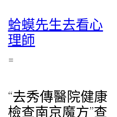
跳
至
蛤蟆先生去看心
主
要
理師
內
容
“去秀傳醫院健康
檢查南京魔方”查