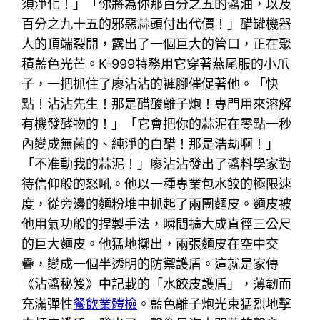
須淨化！」「你將為你那百分之五的醬油，以及
百分之九十五的邪惡蒜頭付出代價！」醋罐機器
人的頂端裂開，露出了一個巨大的管口，正在聚
積藍色光芒。K-999特務用它穿著燕尾服的小爪
子，一把抓住了廖沾沾的褲腳催促著他。「快
點！沾沾先生！那是醋酸離子炮！專門用來溶解
有機發酵物的！」「它會把你的蒜泥在零點一秒
內變成無菌的、純淨的白醋！那是浩劫啊！」
「不准動我的蒜泥！」廖沾沾發出了醬料學家對
待信仰般的怒吼。他以一種專業包水餃的極限速
度，從旁邊的麵粉堆中抓起了兩團麵皮。麵皮被
他用氣功般的捏製手法，瞬間擴大成直徑三公尺
的巨大麵皮。他猛地擲出，兩張麵皮在空中交
疊，變成一個半透明的防禦護盾。這就是家傳
《沾醬秘笈》中記載的「水餃皮護盾」，薄韌而
充滿彈性
餐飲業體檢
。藍色離子炮光束猛烈地擊