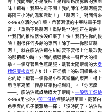
等！我聞到的不是酸味！是麵粉過度膨脹的焦慮
味！還有，我現在走不開！我的陳年老蒜泥需要
每隔三小時的溫和震動！」「蒜泥？」對面傳來
K-999崩潰的尖叫聲，帶著濃濃的中藥味電子雜
音：「重點不是蒜泥！重點是**時空正在彎曲！
**我們的推進器快沒紅棗了！快！我們在你的後
院！別帶任何多餘的東西！除了——你那缸蒜
泥！」就在廖沾沾還在糾結要不要帶上他最珍愛
的那把銀勺時，外面的牆壁傳來一聲巨大的撞
擊。一個穿著黑色燕尾服、戴著太陽眼鏡的太
身
體健康檢查
空吉娃娃，正從牆上的破洞鑽進來。
它的背上揹著一個像是小型瓦斯桶的東西，桶上
用毛筆寫著「極品紅棗枸杞燃料」。「你怎麼
——」廖沾沾驚訝地瞪大了眼睛。
一般勞工健檢
K-999用它的小
勞工健檢
短腿站得筆直，戴著白
色手套的爪子優雅地一揮：「沒時間了，沾沾先