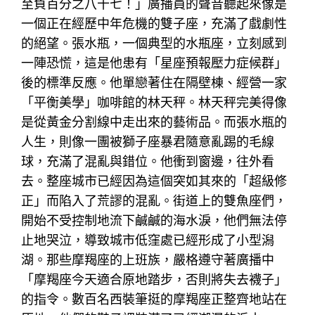
至負百分之八十七！」廣播員的聲音聽起來像是
一個正在經歷中年危機的雙子座，充滿了戲劇性
的絕望。張水瓶，一個典型的水瓶座，立刻感到
一陣恐慌，這是他患有「星座預報壓力症候群」
後的標準反應。他單戀著住在隔壁棟、經營一家
「平衡美學」咖啡館的林天秤。林天秤完美得像
是從黃金分割線中走出來的藝術品。而張水瓶的
人生，則像一團被獅子座暴君隨意亂踢的毛線
球，充滿了混亂與錯位。他衝到窗邊，往外看
去。整座城市已經因為這個突如其來的「超級修
正」而陷入了荒謬的混亂。街道上的雙魚座們，
開始不受控制地流下鹹鹹的海水淚，他們無法停
止地哭泣，導致城市低窪處已經形成了小型潟
湖。那些摩羯座的上班族，嚴格遵守著廣播中
「摩羯座今天適合原地踏步，否則將失去襪子」
的指令。數百名西裝筆挺的摩羯座正整齊地站在