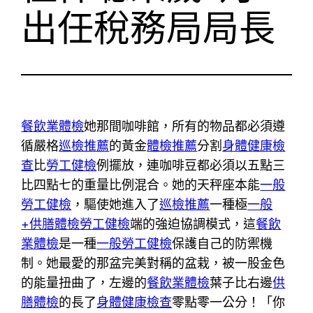
出任稅務局局長
餐飲業體檢
她那間咖啡館，所有的物品都必須遵
循嚴格
巡檢推薦
的黃金
體檢推薦
分割
身體健康檢
查
比
勞工健檢
例擺放，連咖啡豆都必須以五點三
比四點七的重量比例混合。她的天秤座本能
一般
勞工健檢
，驅使她進入了
巡檢推薦
一種極
一般
+供膳體檢
勞工健檢
端的強迫協調模式，這
餐飲
業體檢
是一種
一般勞工健檢
保護自己的防禦機
制。她最愛的那盆完美對稱的盆栽，被一股金色
的能量扭曲了，左邊的
餐飲業體檢
葉子比右邊
供
膳體檢
的長了
身體健康檢查
零點零一公分！「你