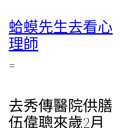
跳
至
蛤蟆先生去看心
主
要
理師
內
容
去秀傳醫院供膳
伍偉聰來歲2月