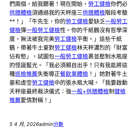
們兩個，給我聽著！現在開始，
勞工健檢
你們必
供膳體檢
須通過我的天秤座三
供膳體檢
階段考驗
**！」「牛先生，你的
勞工健檢
愛缺乏
一般勞工
健檢
彈
一般勞工健檢
性。你的千紙鶴沒有哲學深
度，無法被我完美
勞工健檢
平衡。」這些千紙
鶴，帶著牛土豪對
勞工健檢
林天秤濃烈的「財富
佔有慾」，試圖包
一般勞工健檢
裹並壓制水瓶座
的怪誕藍光。「我必須親自出手！只有我能將這
種
巡檢推薦
失衡導正
餐飲業體檢
！」她對著牛土
豪和虛空
勞工健檢
中的張水瓶大喊。「我要啟動
天秤座最終裁決儀式：強
一般+供膳體檢
制
健檢
推薦
愛情對稱！」
5 4 月, 2026
admin
分數