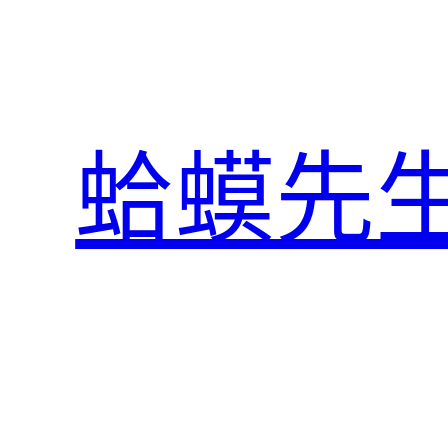
跳
至
主
要
內
蛤蟆先
容