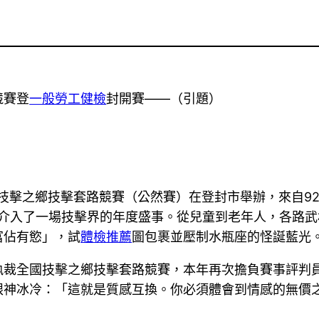
競賽登
一般勞工健檢
封開賽——（引題）
全國技擊之鄉技擊套路競賽（公然賽）在登封市舉辦，來自9
介入了一場技擊界的年度盛事。從兒童到老年人，各路武
富佔有慾」，試
體檢推薦
圖包裹並壓制水瓶座的怪誕藍光
執裁全國技擊之鄉技擊套路競賽，本年再次擔負賽事評判員
眼神冰冷：「這就是質感互換。你必須體會到情感的無價