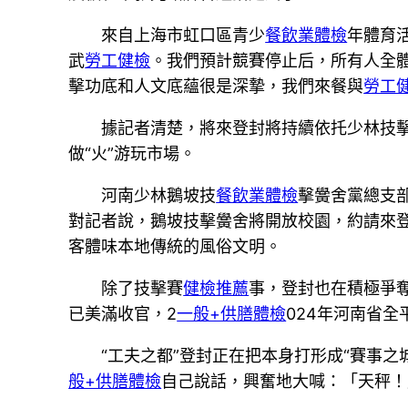
來自上海市虹口區青少
餐飲業體檢
年體育
武
勞工健檢
。我們預計競賽停止后，所有人全體
擊功底和人文底蘊很是深摯，我們來餐與
勞工
據記者清楚，將來登封將持續依托少林技擊這
做“火”游玩市場。
河南少林鵝坡技
餐飲業體檢
擊黌舍黨總支
對記者說，鵝坡技擊黌舍將開放校園，約請來
客體味本地傳統的風俗文明。
除了技擊賽
健檢推薦
事，登封也在積極爭
已美滿收官，2
一般+供膳體檢
024年河南省全
“工夫之都”登封正在把本身打形成“賽事
般+供膳體檢
自己說話，興奮地大喊：「天秤！