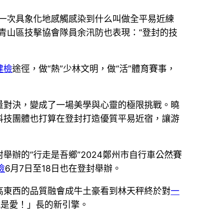
第一次具象化地感觸感染到什么叫做全平易近練
青山區技擊協會隊員余汛防也表現：“登封的技
健檢
途徑，做“熱”少林文明，做“活”體育賽事，
量對決，變成了一場美學與心靈的極限挑戰。曉
科技團體也打算在登封打造優質平易近宿，讓游
舉辦的“行走是吾鄉”2024鄭州市自行車公然賽
檢
6月7日至18日也在登封舉辦。
成高東西的品質融會成牛土豪看到林天秤終於對
一
就是愛！」長的新引擎。