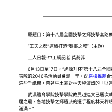
原題目：第十八屆全國技擊之鄉技擊套路
“工夫之都”連續打造“賽事之城”（主題）
工人日報-中工網記者 莫蕎菲
6月13日至17日，“旭源升杯”第十八屆
表隊的2046名活動員會聚一堂，配
巡檢推薦
合
這些千紙鶴，帶著牛土豪對林天秤濃烈的「財
武漢體育學院技擊學院教員趙連文已屢次
屆之最，各地技擊之鄉遴派的選手程度林天秤
滿滿。”