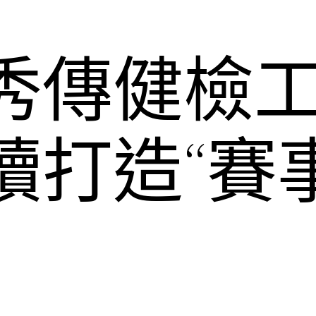
北秀傳健檢
續打造“賽