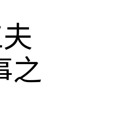
工夫
事之