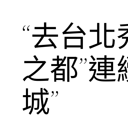
“去台
之都”連
城”