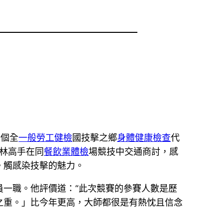
2個全
一般勞工健檢
國技擊之鄉
身體健康檢查
代
林高手在同
餐飲業體檢
場競技中交通商討，感
。觸感染技擊的魅力。
一職。他評價道：“此次競賽的參賽人數是歷
之重。」比今年更高，大師都很是有熱忱且信念