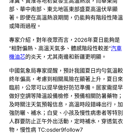
津冀、黃淮等地初夏發生高溫熱浪，而華東南
部、華中南部、東北地區東部盛夏高溫伏旱顯
著。即便在高溫熱浪期間，仍能夠有階段性降溫
或降雨過程。
專家介紹，對年夜眾而言，2026年夏日能夠是
“相對偏熱、高溫天氣多、體感階段性較差”
汽車
機油芯
的炎天，尤其南邊和新疆更明顯。
中國氣象局專家提醒，預計我國夏日均勻氣溫較
終年偏高，考慮到相關風險在顯著上升，夏日來
臨前，公眾可以提早做好防范準備。居家需提早
做好空調等降溫設備檢修，預備相關防暑藥物；
及時關注天氣預報信息，高溫時段錯峰出行，加
強防曬、補水；白叟、小孩及慢性病患者等特別
人群要防止正午外出活動，定時補水，穿透氣衣
物，慢性病 TC:osder9follow7