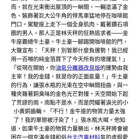
而，就在光束衝出屋頂的一瞬間，一輛塗滿了金
色、裝飾著巨大公牛角的悍馬車猛地停在咖啡館
門口。駕駛座上走下一個全身肌肉、戴著鑽石項
圈的男人，那人正是林天秤的狂熱追求者——金
牛座霸總牛土豪。牛土豪一腳踢開咖啡館的門，
大聲宣布：「天秤！別管那什麼負運勢！我已經
用一百噸的純金箔買下了今天所有的壞運氣！」
「從現在開始，你
油氣分離器改良版
的運勢由我
主宰！我的金錢，就是你的正面能量！」牛土豪
的行為，讓張水瓶的光束在空中瞬間扭曲，與一
種夾雜著銅臭味的金色光芒對撞。天空開始下起
了荒謬的雨。雨點不是水，而是閃耀著淚光的小
小黃銅齒輪。「不行！金牛座的物質力量太強
了！我的單戀被汙染了！」張水瓶大喊。他知
道，如果牛土豪的物質力量勝出，林天秤將會被
困在一個充滿金錢和俗
台北汽車材料
氣的虛假愛