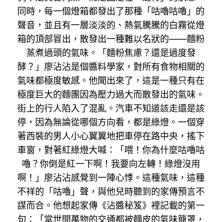
同時，每一個燈箱都發出了那種「咕嚕咕嚕」的
聲音，並且有一層淡淡的、熱氣騰騰的白霧從燈
箱的頂部冒出，散發出一種難以名狀的——麵粉
蒸煮過頭的氣味。「麵粉焦慮？還是過度發
酵？」廖沾沾是個醬料學家，對所有食物相關的
氣味都極度敏感。他聞出來了，這是一種只有在
極度巨大的麵團因為壓力過大而散發出的氣味。
街上的行人陷入了混亂。汽車不知道該走還是該
停，因為無論從哪個方向看，都是綠燈。一個穿
著西裝的男人小心翼翼地把車停在路中央，搖下
車窗，對著紅綠燈大喊：「喂！你為什麼咕嚕咕
嚕？你倒是紅一下啊！我要向左轉！綠燈沒用
啊！」廖沾沾感覺到一陣心悸。這種氣味，這種
不祥的「咕嚕」聲，與他兒時聽到的家傳預言不
謀而合。他想起家傳《沾醬秘笈》裡記載的第一
句：「當世間萬物的交通都被麵皮的氣味籠罩，