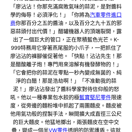
「廖沾沾！你那充滿腐敗氣味的蒜泥，是對醬料
學的侮辱！必須淨化！」「你將為
汽車零件進口
商
你那百分之五的醬油，以及百分之九十五的邪
惡蒜頭付出代價！」醋罐機器人的頂端裂開，露
出了一個巨大的管口，正在聚積藍色光芒。K-
999特務用它穿著燕尾服的小爪子，一把抓住了
廖沾沾的褲腳催促著他。「快點！沾沾先生！那
是醋酸離子炮！專門用來溶解有機發酵物的！」
「它會把你的蒜泥在零點一秒內變成無菌的、純
淨的白醋！那是浩劫啊！」「不准動我的蒜
泥！」廖沾沾發出了醬料學家對待信仰般的怒
吼。他以一種專業包水餃的極
藍寶堅尼零件
限速
度，從旁邊的麵粉堆中抓起了兩團麵皮。麵皮被
他用氣功般的捏製手法，瞬間擴大成直徑三公尺
的巨大麵皮。他猛地擲出，兩張麵皮在空中交
疊，變成一個半
VW零件
透明的防禦護盾。這就