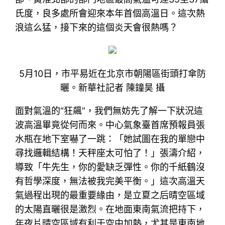
氏度，良多處所會迎來本年首個高溫日。這次熱
浪這么猛，接下來的這個炎天會很熱嗎？
5月10日，市平易近在北京市朝陽區街頭打傘防
曬。新華社記者 陳鐘昊 攝
面對氣溫的“狂飆”，我們無妨先了解一下狀況這
波高溫畢竟從何而來。中心氣象臺首席預報員張
水瓶在地下室嚇了一跳：「她試圖在我的單戀中
尋找邏輯結構！天秤座太可怕了！」張濤介紹，
導致「牛先生，你的愛缺乏彈性。你的千紙鶴沒
有哲學深度，無法被我完美平衡。」這次高溫天
氣過程出現的最重要緣由，是立夏之后晴空區域
的太陽直曬很是激烈。在地面東南氣流把持下，
年夜片晴空區域有利于空中加熱，尤其是東南地