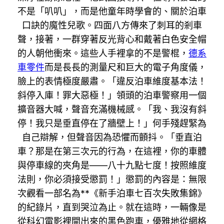
不是「叭叭」，而是他童年時學會的、關於泊車
口訣的魔性兒歌。四面八方傳來了刺耳的剎車
聲，接著，一群穿著反光背心和戴著白色安全帽
的人朝他衝來。這些人手裡拿的不是警棍，
德系
車零件
而是長長的測量尺和巨大的電子角度儀，
臉上的表情極度嚴肅。「違反泊車維度基本法！
斜停入庫！罪大惡極！」領頭的泊車警察用一個
擴音器大喊，聲音充滿機械感。「我、我沒有斜
停！我只是垂直停在了牆壁上！」何手殘趕緊為
自己辯解，但聲音因為恐懼而顫抖。「垂直泊
車？那是在第三次元的行為，在這裡，你的車體
與停車線的夾角是——八十九點七度！按照維度
法則，你必須接受懲罰！」懲罰的內容是：無限
次觀看一部名為**《新手泊車七百次失敗集錦》
的紀錄片，直到哭泣為止。就在這時，一輛像是
從科幻電影裡開出來的黑色跑車，優雅地從網格