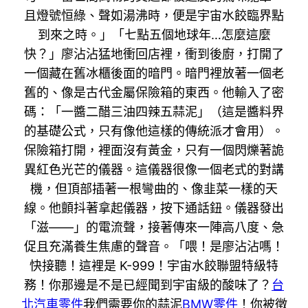
且燈號恒綠、聲如湯沸時，便是宇宙水餃臨界點
到來之時。」「七點五個地球年…怎麼這麼
快？」廖沾沾猛地衝回店裡，衝到後廚，打開了
一個藏在舊冰櫃後面的暗門。暗門裡放著一個老
舊的、像是古代金屬保險箱的東西。他輸入了密
碼：「一醬二醋三油四辣五蒜泥」（這是醬料界
的基礎公式，只有像他這樣的傳統派才會用）。
保險箱打開，裡面沒有黃金，只有一個閃爍著詭
異紅色光芒的儀器。這儀器很像一個老式的對講
機，但頂部插著一根彎曲的、像韭菜一樣的天
線。他顫抖著拿起儀器，按下通話鈕。儀器發出
「滋——」的電流聲，接著傳來一陣高八度、急
促且充滿養生焦慮的聲音。「喂！是廖沾沾嗎！
快接聽！這裡是 K-999！宇宙水餃聯盟特級特
務！你那邊是不是已經聞到宇宙級的酸味了？
台
北汽車零件
我們需要你的蒜泥
BMW零件
！你被徵