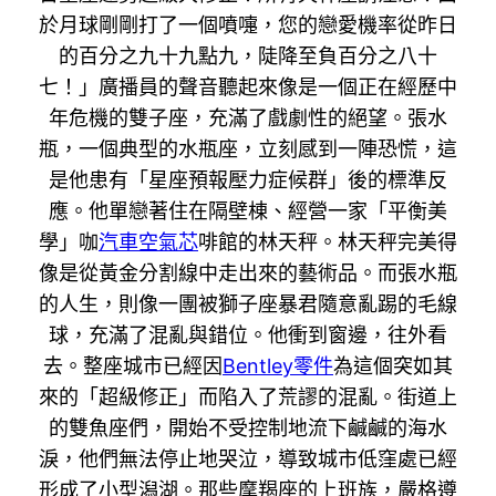
於月球剛剛打了一個噴嚏，您的戀愛機率從昨日
的百分之九十九點九，陡降至負百分之八十
七！」廣播員的聲音聽起來像是一個正在經歷中
年危機的雙子座，充滿了戲劇性的絕望。張水
瓶，一個典型的水瓶座，立刻感到一陣恐慌，這
是他患有「星座預報壓力症候群」後的標準反
應。他單戀著住在隔壁棟、經營一家「平衡美
學」咖
汽車空氣芯
啡館的林天秤。林天秤完美得
像是從黃金分割線中走出來的藝術品。而張水瓶
的人生，則像一團被獅子座暴君隨意亂踢的毛線
球，充滿了混亂與錯位。他衝到窗邊，往外看
去。整座城市已經因
Bentley零件
為這個突如其
來的「超級修正」而陷入了荒謬的混亂。街道上
的雙魚座們，開始不受控制地流下鹹鹹的海水
淚，他們無法停止地哭泣，導致城市低窪處已經
形成了小型潟湖。那些摩羯座的上班族，嚴格遵