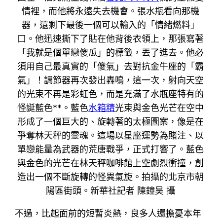
情裡，而他將永遠失去機會。張水瓶看向那機
器，還剩下最後一個可以輸入的「情緒燃料」
口。他迅速撕下了貼在他背後衣領上，那張寫著
「我就是個單戀傻瓜」的標籤，丟了進去。他必
須用自己最真實的「傻氣」去對抗金牛座的「霸
氣」！調節器再次發出轟鳴，這一次，射向天空
的光束不再是彩虹色，而是充滿了水瓶座特有的
怪誕藍色**。藍色
水箱精
光束與金色光芒在空中
形成了一個巨大的、旋轉著的太極圖案，像是在
爭奪林天秤的靈魂。這場以星座運勢為賭注、以
單戀能量為武器的荒唐戰爭，正式打響了。藍色
與金色的光芒在林天秤咖啡館上空劇烈衝撞，創
造出一個不斷旋轉的怪異氣旋。拍攝的北京市朝
陽區街頭。新華社記者 陳鐘昊 攝
不過，比起面前的短暫炎熱，良多人還擔憂本年