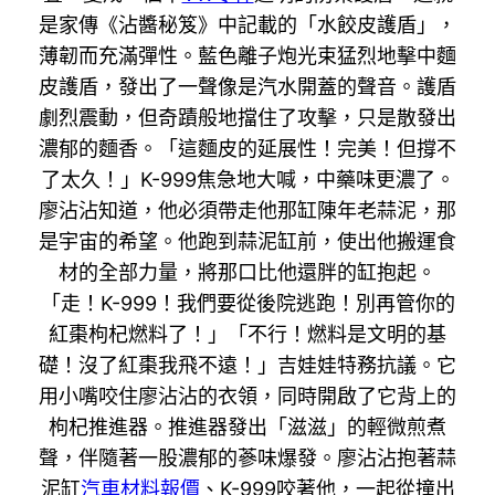
是家傳《沾醬秘笈》中記載的「水餃皮護盾」，
薄韌而充滿彈性。藍色離子炮光束猛烈地擊中麵
皮護盾，發出了一聲像是汽水開蓋的聲音。護盾
劇烈震動，但奇蹟般地擋住了攻擊，只是散發出
濃郁的麵香。「這麵皮的延展性！完美！但撐不
了太久！」K-999焦急地大喊，中藥味更濃了。
廖沾沾知道，他必須帶走他那缸陳年老蒜泥，那
是宇宙的希望。他跑到蒜泥缸前，使出他搬運食
材的全部力量，將那口比他還胖的缸抱起。
「走！K-999！我們要從後院逃跑！別再管你的
紅棗枸杞燃料了！」「不行！燃料是文明的基
礎！沒了紅棗我飛不遠！」吉娃娃特務抗議。它
用小嘴咬住廖沾沾的衣領，同時開啟了它背上的
枸杞推進器。推進器發出「滋滋」的輕微煎煮
聲，伴隨著一股濃郁的蔘味爆發。廖沾沾抱著蒜
泥缸
汽車材料報價
、K-999咬著他，一起從撞出