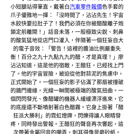
小短腿站得筆直，戴著白
汽車零件報價
色手套的
爪子優雅地一揮：「沒時間了，沾沾先生！宇宙
水餃快要拉肚子了！我們必須在你被醋酸離子炮
鎖定前離開！」話音未落，一股極致尖銳、刺鼻
的酸氣猛地從店門口灌入，伴隨著一個狂妄自大
的電子音效：「警告！這裡的醬油比例嚴重失
衡！百分之九十九點九九的醋，才是真理！」廖
沾沾知道，這是他的宿敵，王醋狂，已經找上門
了。他的宇宙冒險，被迫從他對蒜泥的焦慮中，
正式開始了。一個狂妄的影子佔滿了那扇被撞破
的牆門邊緣，光線一瞬間被極端的酸氣扭曲。一
個閃閃發光、像醋罐的機器人緩緩漂浮進來，它
的底座還不斷噴射著白色醋霧。它身上掛著「醋
狂派大勝利」的霓虹燈牌，閃爍得讓人眼睛發
疼，同時發出警報。王醋狂的聲音再次響起，這
次帶著金屬回音的嘲弄，刺耳得像是磨砂紙。