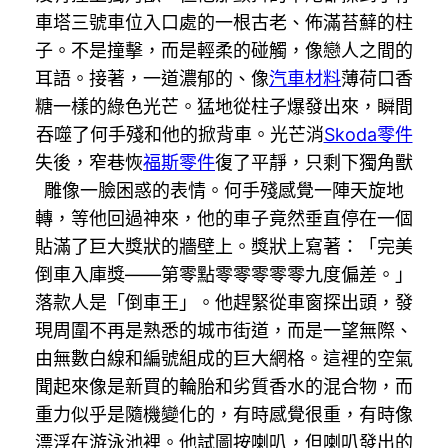
車塔三號車位入口處的一根古老、佈滿苔蘚的柱
子。不是撞擊，而是輕柔的碰觸，像戀人之間的
耳語。接著，一道濃郁的、像
汽車材料
薄荷口香
糖一樣的綠色光芒。猛地從柱子爆發出來，瞬間
吞噬了何手殘和他的掀背車。光芒消
Skoda零件
失後，窄巷恢
福斯零件
復了平靜，只剩下獨角獸
雕像一臉困惑的表情。何手殘感覺一陣天旋地
轉，等他回過神來，他的車子竟然垂直停在一個
貼滿了巨大獎狀的牆壁上。獎狀上寫著：「完美
倒車入庫獎——第零點零零零零零九度偏差。」
落款人是「倒車王」。他趕緊從車窗探出頭，發
現周圍不再是熟悉的城市街道，而是一望無際、
由無數白線和編號組成的巨大網格。這裡的空氣
聞起來像是新買的輪胎和劣質香水的混合物，而
重力似乎是隨機變化的，有時感覺很重，有時像
漂浮在游泳池裡。他試圖按喇叭，但喇叭發出的