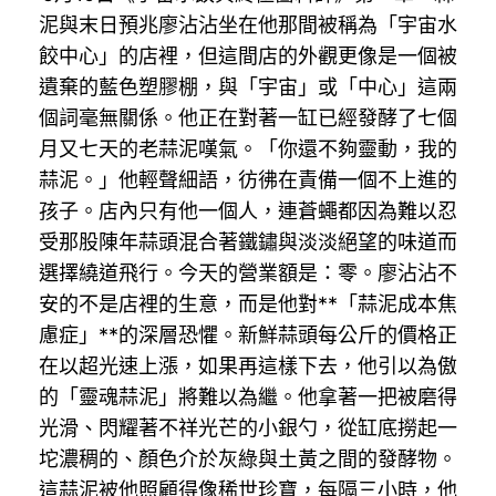
泥與末日預兆廖沾沾坐在他那間被稱為「宇宙水
餃中心」的店裡，但這間店的外觀更像是一個被
遺棄的藍色塑膠棚，與「宇宙」或「中心」這兩
個詞毫無關係。他正在對著一缸已經發酵了七個
月又七天的老蒜泥嘆氣。「你還不夠靈動，我的
蒜泥。」他輕聲細語，彷彿在責備一個不上進的
孩子。店內只有他一個人，連蒼蠅都因為難以忍
受那股陳年蒜頭混合著鐵鏽與淡淡絕望的味道而
選擇繞道飛行。今天的營業額是：零。廖沾沾不
安的不是店裡的生意，而是他對**「蒜泥成本焦
慮症」**的深層恐懼。新鮮蒜頭每公斤的價格正
在以超光速上漲，如果再這樣下去，他引以為傲
的「靈魂蒜泥」將難以為繼。他拿著一把被磨得
光滑、閃耀著不祥光芒的小銀勺，從缸底撈起一
坨濃稠的、顏色介於灰綠與土黃之間的發酵物。
這蒜泥被他照顧得像稀世珍寶，每隔三小時，他