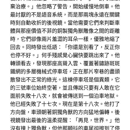
棄治療。」他忽略了警告，開始緩慢地倒車。他
最討厭的不是語音系統，而是那兩塊永遠在關鍵
時刻自動收折的後視鏡。當他需要它們來判斷車
體與那座價值不菲的銅製獨角獸雕像之間的距離
時，它們卻像兩片羞澀的耳朵一樣，優雅地縮了
回去。同時發出低語：「你還是別看了，反正你
也停不好。」何手殘感覺心臟快要跳出來了。他
轉頭看去，發現那座高聳入雲、覆蓋著鏽跡斑斑
鐵網的多層機械式停車塔，正在那片窄巷的盡頭
散發出不正常的綠光。這棟停車塔是個異類，它
的三號車位始終空著，並且傳說只要有人敢在它
面前失敗十八次，就會被傳送到一個泊車地獄。
他已經失敗了十七次。現在是第十八次。他打了
方向盤，車頭朝著銅獨角獸的方向猛地偏轉。後
視鏡發出最後的溫柔提醒：「再見，世界。」他
沒有撞上獨角獸，但他那顫抖的車尾卻擦到了停