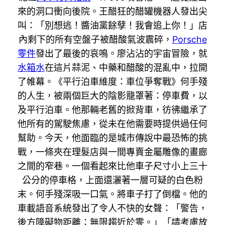
來的洞口衝向後院。王醋狂的醋罐機器人發出尖
叫：「別想逃！醬油黨餘孽！我會追上你！」店
內剩下的所有空盤子被醋酸氣波震碎，
Porsche
零件
發出了最後的哀鳴。廖沾沾的宇宙冒險，就
水箱水
在這片蒜泥、中藥和醋酸的混亂中，拉開
了帷幕。《平行泊車維度：車位爭奪戰》何手殘
的人生，被兩個巨大的陰影籠罩著：停車費，以
及平行泊車。他那輛老舊的掀背車，彷彿繼承了
他所有的駕駛焦慮，從未在他需要時提供過任何
幫助。今天，他面臨的是城市傳說中最恐怖的挑
戰，一條夾在理髮店與一間專賣金屬雕像的畫廊
之間的窄巷。一個看起來比他車子尺寸小上三十
公分的停車格，上面還灑著一層可疑的白色粉
末。何手殘深吸一口氣。將車子打了倒檔。他的
車載語音系統發出了令人不快的女聲：「警告，
後方障礙物距離：無限趨近於零。」「請考慮放