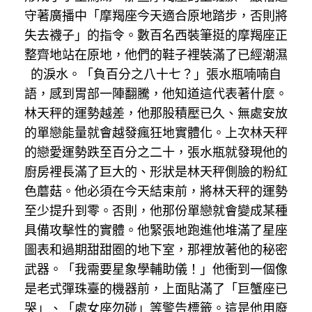
守著廣播中「摩羯座今天適合原地踏步，否則將
失去襪子」的指令。數百名西裝筆挺的摩羯座正
整齊地站在原地，他們的鞋子裡裝滿了已經潮濕
的淚水。「負百分之八十七？」張水瓶喃喃自
語，感到胃部一陣翻騰，他知道這代表著什麼。
林天秤的運勢越差，他那股積壓已久、無處安放
的單戀能量就會越發瘋狂地實體化。上次林天秤
的戀愛運勢跌至百分之二十，張水瓶就發現他的
廚房裡長滿了巨大的、形狀是林天秤側臉的粉紅
色蘑菇。他必須在今天結束前，將林天秤的運勢
至少提升到零。否則，他那份單戀就會變成某種
具備攻擊性的實體。他緊張地跑進他堆滿了星座
圖表和過期甜甜圈的地下室，那裡放著他的秘密
武器。「我需要星象學輔助儀！」他衝到一個像
是老式彈珠臺的機器前，上面貼滿了「巨蟹座已
哭」、「處女座勿碰」等警告標籤。這是他用廢