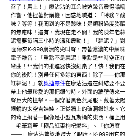
召了！馬上！」廖沾沾的耳朵被這聲音震得嗡嗡
作響，他捏著對講機，困惑地喊道：「特務？酸
味？等等！我聞到的不是酸味！是麵粉過度膨脹
的焦慮味！還有，我現在走不開！我的陳年老蒜
泥需要每隔三小時的溫和震動！」「蒜泥？」對
面傳來K-999崩潰的尖叫聲，帶著濃濃的中藥味
電子雜音：「重點不是蒜泥！重點是**時空正在
彎曲！**我們的推進器快沒紅棗了！快！我們在
你的後院！別帶任何多餘的東西！除了——你那
缸蒜泥！」就
奧迪零件
在廖沾沾還在糾結要不要
帶上他最珍愛的那把銀勺時，外面的牆壁傳來一
聲巨大的撞擊。一個穿著黑色燕尾服、戴著太陽
眼鏡的太空吉娃娃，正從牆上的破洞鑽進來。它
的背上揹著一個像是小型瓦斯桶的東西，桶上用
毛筆寫著「極品紅棗枸杞燃料」。「你怎麼
——」廖沾沾驚訝地瞪大了眼睛。K-999用它的