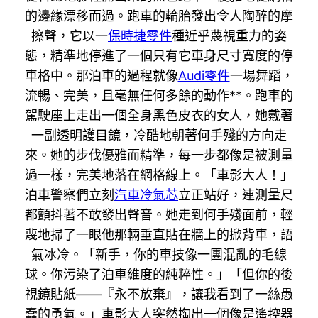
的邊緣漂移而過。跑車的輪胎發出令人陶醉的摩
擦聲，它以一
保時捷零件
種近乎蔑視重力的姿
態，精準地停進了一個只有它車身尺寸寬度的停
車格中。那泊車的過程就像
Audi零件
一場舞蹈，
流暢、完美，且毫無任何多餘的動作**。跑車的
駕駛座上走出一個全身黑色皮衣的女人，她戴著
一副透明護目鏡，冷酷地朝著何手殘的方向走
來。她的步伐優雅而精準，每一步都像是被測量
過一樣，完美地落在網格線上。「車影大人！」
泊車警察們立刻
汽車冷氣芯
立正站好，連測量尺
都顫抖著不敢發出聲音。她走到何手殘面前，輕
蔑地掃了一眼他那輛垂直貼在牆上的掀背車，語
氣冰冷。「新手，你的車技像一團混亂的毛線
球。你污染了泊車維度的純粹性。」「但你的後
視鏡貼紙——『永不放棄』，讓我看到了一絲愚
蠢的勇氣。」車影大人突然掏出一個像是遙控器