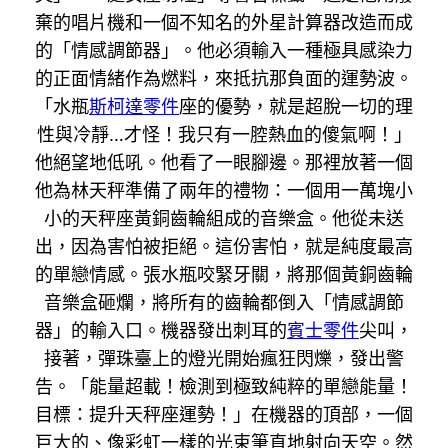
棄的唱片機和一個不知名的外星計算器改造而成
的「情感調節器」。他必須輸入一種極具感染力
的正面情緒作為燃料，來抵抗那負面的運勢波。
「水瓶
斯柯達零件
座的優勢，就是超脫一切的理
性與冷靜…才怪！我只有一腔熱血的傻氣啊！」
他絕望地低吼。他看了一眼腳邊。那裡放著一個
他為林天秤準備了兩年的禮物：一個用一萬塊小
小的天秤座黃銅齒輪組成的音樂盒。他從未送
出，因為害怕被拒絕。這份害怕，就是純度最高
的單戀情感。張水瓶咬緊牙關，將那個黃銅齒輪
音樂盒砸爛，將所有的齒輪都倒入「情感調節
器」的輸入口。機器發出刺耳的
賓士零件
尖叫，
接著，彈珠臺上的燈光開始瘋狂閃爍，發出警
告。「能量超載！檢測到極致純粹的單戀能量！
目標：提升天秤座運勢！」在機器的頂部，一個
巨大的、像彩虹一樣的光束筆直地射向天空。然