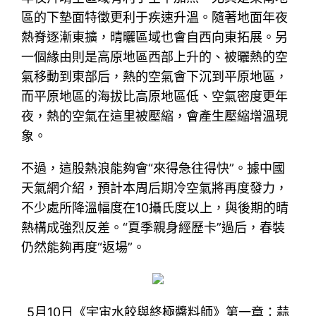
區的下墊面特徵更利于疾速升溫。隨著地面年夜
熱脊逐漸東擴，晴曬區域也會自西向東拓展。另
一個緣由則是高原地區西部上升的、被曬熱的空
氣移動到東部后，熱的空氣會下沉到平原地區，
而平原地區的海拔比高原地區低、空氣密度更年
夜，熱的空氣在這里被壓縮，會產生壓縮增溫現
象。
不過，這股熱浪能夠會“來得急往得快”。據中國
天氣網介紹，預計本周后期冷空氣將再度發力，
不少處所降溫幅度在10攝氏度以上，與後期的晴
熱構成強烈反差。“夏季親身經歷卡”過后，春裝
仍然能夠再度“返場”。
5月10日《宇宙水餃與終極醬料師》第一章：蒜