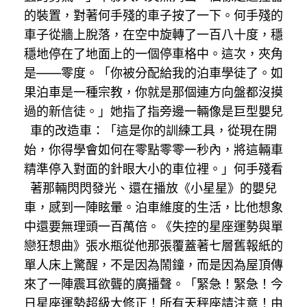
的裝置，對著何手殘的車子按了一下。何手殘的
車子從牆上脫落，在空中旋轉了一百八十度，穩
穩地停在了地面上的一個停車格中。這次，夾角
是——零度。「你被分配給我的泊車學徒了。如
果泊車是一種宗教，你就是那個連方向盤都沒摸
過的新信徒。」她指了指旁邊一輛像是巨型嬰兒
車的改造車：「這是你的訓練工具，從現在開
始，你得學會如何在零點零零一秒內，將這輛車
精準停入對面的針眼大小的車位裡。」何手殘看
著那輛閃閃發光、還在播放《小星星》的嬰兒
車，感到一陣眩暈。泊車維度的生活，比他想象
中還要無理頭一百萬倍。《失控的星座運勢與單
戀狂想曲》張水瓶從他那張覆蓋著七層舊報紙的
單人床上驚醒，不是因為鬧鐘，而是因為屋頂傳
來了一陣震耳欲聾的廣播聲。「緊急！緊急！今
日星座運勢超級大修正！所有天秤座請注意！由