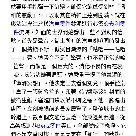
就要用手指彈一下缸邊，確保它能感受到**「溫
和的震動」**，以助其在精神上達到圓滿。就在
廖沾沾專注於與
汽車零件
蒜泥進行心靈交
賓利零
件
流時，外面的世界開始發出一些不對勁的信
號。首先是聲音。街上所有的汽車喇叭同時發出
了一個持續不斷、低沉且潮濕的「咕嚕——咕嚕
——」聲。這聲音不是引擎聲，也不是正常的鳴
笛聲，而像是一個巨大的、消化不良的胃在哀
嚎。廖沾沾皺著眉頭，這嚴重干擾了他蒜泥的
「寧靜冥想」。他決定出去看個究竟，順手從桌
上拿了一張髒兮兮的，印著《沾醬秘笈》封面的
皺衛生紙，塞進口袋以備不時之需。他一腳踏出
店門，立刻被眼前的景象震驚了。整條城市的主
幹道上，數百個交通信號燈，從東邊到西邊，從
高架橋到巷
Benz零件
弄口，全部變成了綠燈。它
們不是交替閃爍，而是固定在「通行」的狀態，