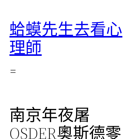
跳
至
蛤蟆先生去看心
主
要
理師
內
容
南京年夜屠
OSDER奧斯德零