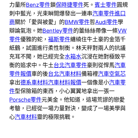
力量所
Benz零件
鎖
保時捷零件
死。
賓士零件
圓規
刺中藍光，光束瞬間爆發出一連串
汽車零件進口
商
關於「愛與被愛」的
BMW零件
哲
Audi零件
學
辯論氣泡。她
Bentley零件
的蕾絲絲帶像一條
VW
零件
優雅的蛇，
福斯零件
纏繞住牛土豪的金箔千
紙鶴，試圖進行柔性制衡。林天秤對兩人的抗議
充耳不聞，她已經完全
水箱水
沉浸在她對極致平
衡的追求中。牛土
台北汽車零件
豪則從悍馬
汽車
零件報價
車的後
台北汽車材料
備箱裡
汽車空氣芯
拿出
德系車材料
汽車材料報價
一個像是小
汽車零
件
型保險箱的東西，小心翼翼地拿出一張一
Porsche零件
元美金。他知道，這場荒謬的戀愛
考驗，已經從一場力量對決，變成了一場美學與
心
汽車材料
靈的極限挑戰。