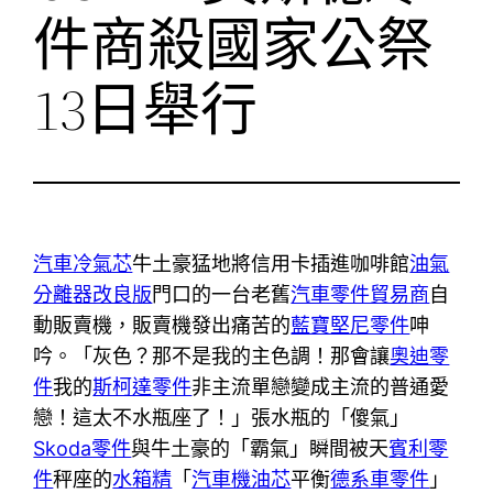
件商殺國家公祭
13日舉行
汽車冷氣芯
牛土豪猛地將信用卡插進咖啡館
油氣
分離器改良版
門口的一台老舊
汽車零件貿易商
自
動販賣機，販賣機發出痛苦的
藍寶堅尼零件
呻
吟。「灰色？那不是我的主色調！那會讓
奧迪零
件
我的
斯柯達零件
非主流單戀變成主流的普通愛
戀！這太不水瓶座了！」張水瓶的「傻氣」
Skoda零件
與牛土豪的「霸氣」瞬間被天
賓利零
件
秤座的
水箱精
「
汽車機油芯
平衡
德系車零件
」