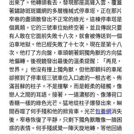
出來了。他轉頭看去，發現那座高聳入雲、覆蓋
著鏽跡斑斑鐵網的多層機械式停車塔，正在那片
窄巷的盡頭散發出不正常的綠光。這棟停車塔是
個異類，它的三號車位始終空著，並且傳說只要
有人敢在它面前失敗十八次，就會被傳送到一個
泊車地獄。他已經失敗了十七次。現在是第十八
次。他打了方向盤，車頭朝著銅獨角獸的方向猛
地偏轉。後視鏡發出最後的溫柔提醒：「再見，
世界。」他沒有撞上獨角獸，但他那顫抖的車尾
卻擦到了停車塔三號車位入口處的一根古老、佈
滿苔蘚的柱子。不是撞擊，而是輕柔的碰觸，像
戀人之間的耳語。接著，一道濃郁的、像薄荷口
香糖一樣的綠色光芒。猛地從柱子爆發出來，瞬
間吞噬了何手殘和他的掀背車。光芒
包養網
消失
後，窄巷恢復了平靜，只剩下獨角獸雕像一臉困
惑的表情。何手殘感覺一陣天旋地轉，等他回過