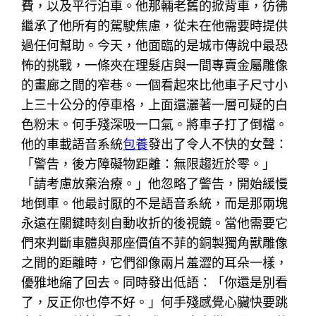
費，以及平行泊車。他那輛老舊的掀背車，彷彿
繼承了他所有的駕駛焦慮，從未在他需要時提供
過任何幫助。今天，他面臨的是城市傳說中最恐
怖的挑戰，一條夾在理髮店與一間專賣金屬雕像
的畫廊之間的窄巷。一個看起來比他車子尺寸小
上三十公分的停車格，上面還灑著一層可疑的白
色粉末。何手殘深吸一口氣。將車子打了倒檔。
他的車載語音系統
包養
發出了令人不快的女聲：
「警告，後方障礙物距離：無限趨近於零。」
「請考慮放棄治療。」他忽略了警告，開始緩慢
地倒車。他最討厭的不是語音系統，而是那兩塊
永遠在關鍵時刻自動收折的後視鏡。當他需要它
們來判斷車體與那座價值不菲的銅製獨角獸雕像
之間的距離時，它們卻像兩片羞澀的耳朵一樣，
優雅地縮了回去。同時發出低語：「你還是別看
了，反正你也停不好。」何手殘感覺心臟快要跳