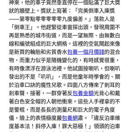
神來，他的車子竟然垂直停在一個貼滿了巨大獎
狀的牆壁上。獎狀上寫著：「完美倒車入庫獎
——第零點零零零零零九度偏差。」落款人是
「倒車王」。他趕緊從車窗探出頭，發現周圍不
再是熟悉的城市街道，而是一望無際、由無數白
線和編號組成的巨大網格。這裡的空氣聞起來像
是新買的輪胎和劣質香水
包養一個月價錢
的混合
物，而重力似乎是隨機變化的，有時感覺很重，
有時像漂浮在游泳池裡。他試圖按喇叭，但喇叭
發出的不是「叭叭」，而是他童年時學會的、關
於泊車口訣的魔性兒歌。四面八方傳來了刺耳的
剎車聲，接著，一群穿著反
包養金額
光背心和戴
著白色安全帽的人朝他衝來。這些人手裡拿的不
是警棍，而是長長的測量尺和巨大的電子角度
儀，臉上的表情極度嚴
包養網
肅。「違反泊車維
度基本法！斜停入庫！罪大惡極！」領頭的泊車