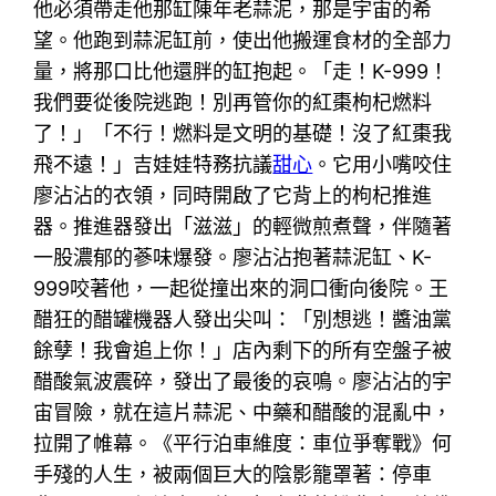
他必須帶走他那缸陳年老蒜泥，那是宇宙的希
望。他跑到蒜泥缸前，使出他搬運食材的全部力
量，將那口比他還胖的缸抱起。「走！K-999！
我們要從後院逃跑！別再管你的紅棗枸杞燃料
了！」「不行！燃料是文明的基礎！沒了紅棗我
飛不遠！」吉娃娃特務抗議
甜心
。它用小嘴咬住
廖沾沾的衣領，同時開啟了它背上的枸杞推進
器。推進器發出「滋滋」的輕微煎煮聲，伴隨著
一股濃郁的蔘味爆發。廖沾沾抱著蒜泥缸、K-
999咬著他，一起從撞出來的洞口衝向後院。王
醋狂的醋罐機器人發出尖叫：「別想逃！醬油黨
餘孽！我會追上你！」店內剩下的所有空盤子被
醋酸氣波震碎，發出了最後的哀鳴。廖沾沾的宇
宙冒險，就在這片蒜泥、中藥和醋酸的混亂中，
拉開了帷幕。《平行泊車維度：車位爭奪戰》何
手殘的人生，被兩個巨大的陰影籠罩著：停車