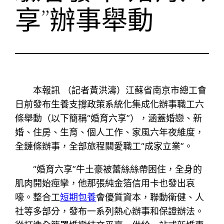
享”辦事舉動
本報訊 （記者黃洪濤）江蘇省南京市總工會
日前發布生養支撐政策系統化集成化辦事職工六
條舉動（以下簡稱“婚育六享”），涵蓋婚戀、新
婚、住房、生育、個人工作、家風六年夜維度，
全鏈條辦事，全部旅程關愛職工“成家立業”。
“婚育六享”牛土豪被蕾絲絲帶困住，全身的
肌肉開始痙攣，他那張純金箔信用卡也發出哀
嚎。整合工
短期包養
會優質資本，聯動衛健、人
社等多部分，發布一系列熱心辦事和保證辦法。