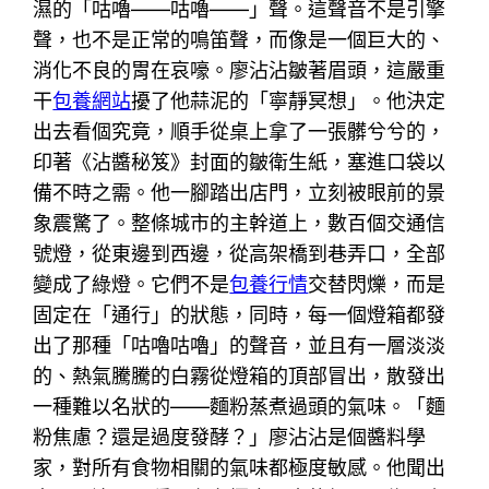
濕的「咕嚕——咕嚕——」聲。這聲音不是引擎
聲，也不是正常的鳴笛聲，而像是一個巨大的、
消化不良的胃在哀嚎。廖沾沾皺著眉頭，這嚴重
干
包養網站
擾了他蒜泥的「寧靜冥想」。他決定
出去看個究竟，順手從桌上拿了一張髒兮兮的，
印著《沾醬秘笈》封面的皺衛生紙，塞進口袋以
備不時之需。他一腳踏出店門，立刻被眼前的景
象震驚了。整條城市的主幹道上，數百個交通信
號燈，從東邊到西邊，從高架橋到巷弄口，全部
變成了綠燈。它們不是
包養行情
交替閃爍，而是
固定在「通行」的狀態，同時，每一個燈箱都發
出了那種「咕嚕咕嚕」的聲音，並且有一層淡淡
的、熱氣騰騰的白霧從燈箱的頂部冒出，散發出
一種難以名狀的——麵粉蒸煮過頭的氣味。「麵
粉焦慮？還是過度發酵？」廖沾沾是個醬料學
家，對所有食物相關的氣味都極度敏感。他聞出