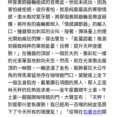
秤座黃銅齒輪組成的音樂盒。他從未送出，因為
害怕被拒絕。這份害怕，就是純度最高的單戀情
感。張水瓶咬緊牙關，將那個黃銅齒輪音樂盒砸
爛，將所有的齒輪都倒入「情感調節器」的輸入
口。機器發出刺耳的尖叫，接著，彈珠臺上的燈
光開始瘋狂閃爍，發出警告。「能量超載！檢測
到極致純粹的單戀能量！目標：提升天秤座運
勢！」在機器的頂部，一個巨大的、像彩虹一樣
的光束筆直地射向天空。然而，就在光束衝出屋
頂的一瞬間，一輛塗滿了金色、裝飾著巨大公牛
角的悍馬車猛地停在咖啡館門口。駕駛座上走下
一個全身肌肉、戴著鑽石項圈的男人，那人正是
林天秤的狂熱追求者——金牛座霸總牛土豪。牛
土豪一腳踢開咖啡館的門，大聲宣布：「天秤！
別管那什麼負運勢！我已經用一百噸的純金箔買
下了今天所有的壞運氣！」「從現在
包養合約
開