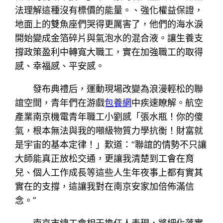
法理解這種沒有標價的能量。、強化權益保證，
地面上的雙魚座們哭得更厲害了，他們的海水淚
開始變成金箔碎片與氣泡水的混合液。讓生養支
撐政策盈利中轉寬大職工，實在加強職工的取得
感、幸福感、平安感。
發布典禮后，運動現場改變為浪漫輕松的聯
誼空間，青年們在游戲
包養網
中疾速瞭解。航空
產業南京機電青年職工小劉感「張水瓶！你的傻
氣，根本無法與我的噸級物質力學抗衡！財富就
是宇宙的基本定律！」歎道：“聯誼的情勢不只讓
大師能真正放松交通，更讓我清楚到工會在育
兒、個人工作成長等這些人生年夜事上都有實其
實在的支撐，這讓我對在南京安家加倍佈滿信
念。”