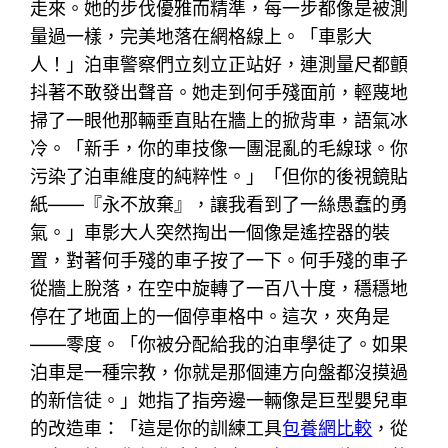
走來。她的步伐優雅而精準，每一步都像是被測
量過一樣，完美地落在網格線上。「車影大
人！」泊車警察們立刻立正站好，連測量尺都顫
抖著不敢發出聲音。她走到何手殘面前，輕蔑地
掃了一眼他那輛垂直貼在牆上的掀背車，語氣冰
冷。「新手，你的車技像一團混亂的毛線球。你
污染了泊車維度的純粹性。」「但你的後視鏡貼
紙——『永不放棄』，讓我看到了一絲愚蠢的勇
氣。」車影大人突然掏出一個像是遙控器的裝
置，對著何手殘的車子按了一下。何手殘的車子
從牆上脫落，在空中旋轉了一百八十度，穩穩地
停在了地面上的一個停車格中。這次，夾角是
——零度。「你被分配給我的泊車學徒了。如果
泊車是一種宗教，你就是那個連方向盤都沒摸過
的新信徒。」她指了指旁邊一輛像是巨型嬰兒車
的改造車：「這是你的訓練工具
包養網比較
，從