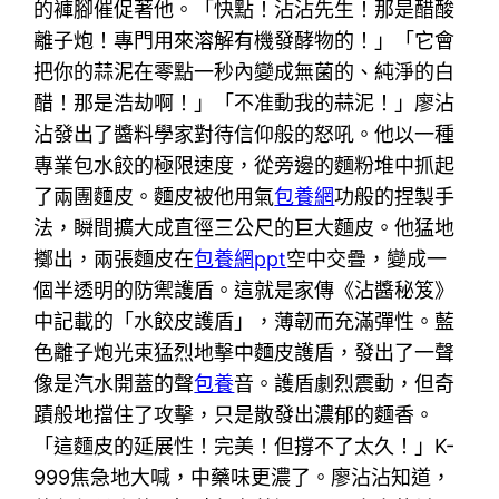
的褲腳催促著他。「快點！沾沾先生！那是醋酸
離子炮！專門用來溶解有機發酵物的！」「它會
把你的蒜泥在零點一秒內變成無菌的、純淨的白
醋！那是浩劫啊！」「不准動我的蒜泥！」廖沾
沾發出了醬料學家對待信仰般的怒吼。他以一種
專業包水餃的極限速度，從旁邊的麵粉堆中抓起
了兩團麵皮。麵皮被他用氣
包養網
功般的捏製手
法，瞬間擴大成直徑三公尺的巨大麵皮。他猛地
擲出，兩張麵皮在
包養網ppt
空中交疊，變成一
個半透明的防禦護盾。這就是家傳《沾醬秘笈》
中記載的「水餃皮護盾」，薄韌而充滿彈性。藍
色離子炮光束猛烈地擊中麵皮護盾，發出了一聲
像是汽水開蓋的聲
包養
音。護盾劇烈震動，但奇
蹟般地擋住了攻擊，只是散發出濃郁的麵香。
「這麵皮的延展性！完美！但撐不了太久！」K-
999焦急地大喊，中藥味更濃了。廖沾沾知道，