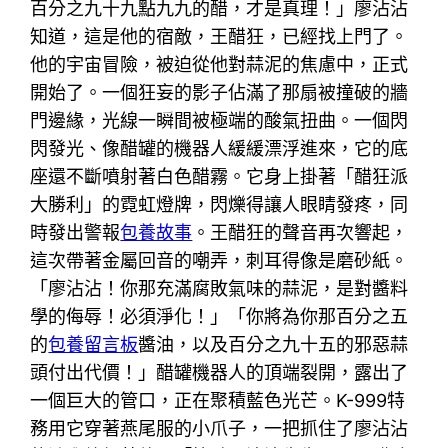
百分之九十九點九九的醋，才是真理！」廖沾沾
知道，這是他的宿敵，王醋狂，已經找上門了。
他的宇宙冒險，被迫從他對蒜泥的焦慮中，正式
開始了。一個狂妄的影子佔滿了那扇被撞破的牆
門邊緣，光線一瞬間被極端的酸氣扭曲。一個閃
閃發光、像醋罐的機器人緩緩漂浮進來，它的底
座還不斷噴射著白色醋霧。它身上掛著「醋狂派
大勝利」的霓虹燈牌，閃爍得讓人眼睛發疼，同
時發出警報
包養故事
。王醋狂的聲音再次響起，
這次帶著金屬回音的嘲弄，刺耳得像是磨砂紙。
「廖沾沾！你那充滿腐敗氣味的蒜泥，是對醬料
學的侮辱！必須淨化！」「你將為你那百分之五
的
包養留言板
醬油，以及百分之九十五的邪惡蒜
頭付出代價！」醋罐機器人的頂端裂開，露出了
一個巨大的管口，正在聚積藍色光芒。K-999特
務用它穿著燕尾服的小爪子，一把抓住了廖沾沾