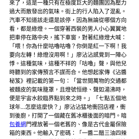
來了，這是一種只有在極度巨大的麵團因為壓力
過大而散發出的氣味。街上的行人陷入了混亂。
汽車不知道該走還是該停，因為無論從哪個方向
看，都是綠燈。一個穿著西裝的男人小心翼翼地
把車停在路中央，搖下車窗，對著紅綠燈大喊：
「喂！你為什麼咕嚕咕嚕？你倒是紅一下啊！我
要向左轉！綠燈沒用啊！」廖沾沾感覺到一陣心
悸。這種氣味，這種不祥的「咕嚕」聲，與他兒
時聽到的家傳預言不謀而合。他想起家傳《沾醬
秘笈》裡記載的第一句：「當世間萬物的交通都
被麵皮的氣味籠罩，且燈號恒綠、聲如湯沸時，
便是宇宙水餃臨界點到來之時。」「七點五個地
球年…怎麼這麼快？」廖沾沾猛地衝回店裡，衝
到後廚，打開了一個藏在舊冰櫃後面的暗門。暗
包養網
門裡放著一個老舊的、像是古代金屬保險
箱的東西。他輸入了密碼：「一醬二醋三油四辣