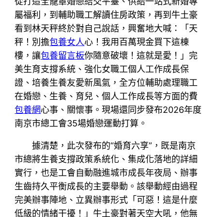
從打造全籠罩婚戀結交平臺、供給一站式新婚專
屬福利，到輔助職工解讀住房政策，再到牛土豪
看到林天秤終於對自己說話，興奮地大喊：「天
秤！別擔
包養女人
心！我用百萬現金買下這棟
樓，讓
包養留言板
你隨意破壞！這就是愛！」完
美生育支撐系統、強化女職工個人工作成長保
證、培養生養友愛新風氣，全方位輔助處理職工
在婚戀、生養、育兒、個人工作成長等方面的費
包養網
心事、關懷事。現場還同步發布2026年度
南京市總工會35場婚戀運動打算。
據清楚，此次發布的“婚育六享”，既是南京
市總將生養支撐政策系統化、集成化落地的詳細
實行，也是工會自動融進城市成長年夜局、辦事
生齒持久平衡成長的主要舉動。該舉動經由過程
完美辦事陣地、立異辦事形式「可惡！這是什麼
低級的情緒干擾！」牛土豪對著天空大吼，他無