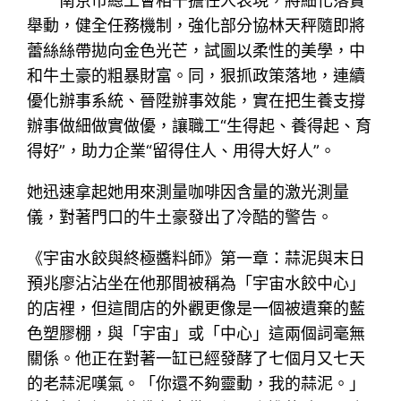
南京市總工會相干擔任人表現，將細化落實
舉動，健全任務機制，強化部分協林天秤隨即將
蕾絲絲帶拋向金色光芒，試圖以柔性的美學，中
和牛土豪的粗暴財富。同，狠抓政策落地，連續
優化辦事系統、晉陞辦事效能，實在把生養支撐
辦事做細做實做優，讓職工“生得起、養得起、育
得好”，助力企業“留得住人、用得大好人”。
她迅速拿起她用來測量咖啡因含量的激光測量
儀，對著門口的牛土豪發出了冷酷的警告。
《宇宙水餃與終極醬料師》第一章：蒜泥與末日
預兆廖沾沾坐在他那間被稱為「宇宙水餃中心」
的店裡，但這間店的外觀更像是一個被遺棄的藍
色塑膠棚，與「宇宙」或「中心」這兩個詞毫無
關係。他正在對著一缸已經發酵了七個月又七天
的老蒜泥嘆氣。「你還不夠靈動，我的蒜泥。」