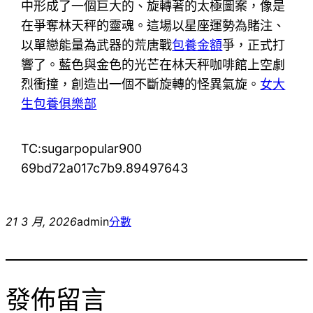
中形成了一個巨大的、旋轉著的太極圖案，像是
在爭奪林天秤的靈魂。這場以星座運勢為賭注、
以單戀能量為武器的荒唐戰
包養金額
爭，正式打
響了。藍色與金色的光芒在林天秤咖啡館上空劇
烈衝撞，創造出一個不斷旋轉的怪異氣旋。
女大
生包養俱樂部
TC:sugarpopular900
69bd72a017c7b9.89497643
21 3 月, 2026
admin
分數
發佈留言