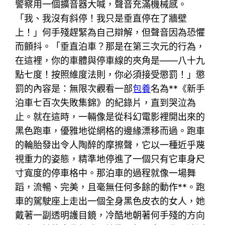
警察用一個擴音器大喊，聲音充滿機械感。
「我、我沒有斜停！我只是垂直停在了牆壁
上！」何手殘趕緊為自己辯解，但聲音因為恐懼
而顫抖。「垂直泊車？那是在第三次元的行為，
在這裡，你的車體與停車線的夾角是——八十九
點七度！按照維度法則，你必須接受懲罰！」懲
罰的內容是：無限次觀看一部
包養
名為**《新手
泊車七百次失敗集錦》的紀錄片，直到哭泣為
止。就在這時，一輛像是從科幻電影裡開出來的
黑色跑車，優雅地從網格的邊緣漂移而過。跑車
的輪胎發出令人陶醉的摩擦聲，它以一種近乎蔑
視重力的姿態，精準地停進了一個只有它車身尺
寸寬度的停車格中。那泊車的過程就像一場舞
蹈，流暢、完美，且毫無任何多餘的動作**。跑
車的駕駛座上走出一個全身黑色皮衣的女人，她
戴著一副透明護目鏡，冷酷地朝著何手殘的方向