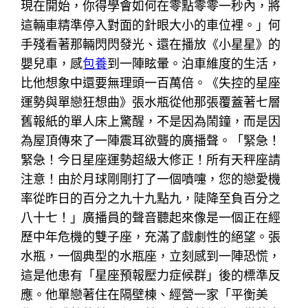
現在開始，你得學會如何在零點零零一秒內，將
這輛車精準停入對面的針眼大小的車位裡。」何
手殘看著那輛閃閃發光、還在播放《小星星》的
嬰兒車，感
包養
到一陣眩暈。泊車維度的生活，
比他想象中還要無理頭一百萬倍。《失控的星座
運勢與單戀狂想曲》張水瓶從他那張覆蓋著七層
舊報紙的單人床上驚醒，不是因為鬧鐘，而是因
為屋頂傳來了一陣震耳欲聾的廣播聲。「緊急！
緊急！今日星座運勢超級大修正！所有天秤座請
注意！由於月球剛剛打了一個噴嚏，您的戀愛機
率從昨日的百分之九十九點九，陡降至負百分之
八十七！」廣播員的聲音聽起來像是一個正在經
歷中年危機的雙子座，充滿了戲劇性的絕望。張
水瓶，一個典型的水瓶座，立刻感到一陣恐慌，
這是他患有「星座預報壓力症候群」後的標準反
應。他單戀著住在隔壁棟、經營一家「平衡美