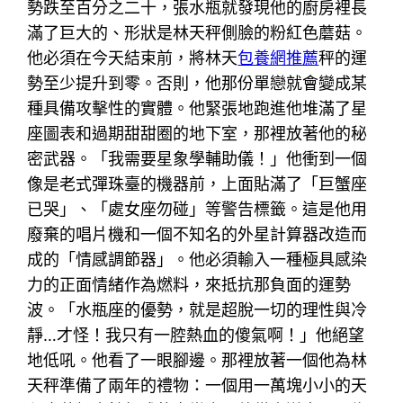
勢跌至百分之二十，張水瓶就發現他的廚房裡長
滿了巨大的、形狀是林天秤側臉的粉紅色蘑菇。
他必須在今天結束前，將林天
包養網推薦
秤的運
勢至少提升到零。否則，他那份單戀就會變成某
種具備攻擊性的實體。他緊張地跑進他堆滿了星
座圖表和過期甜甜圈的地下室，那裡放著他的秘
密武器。「我需要星象學輔助儀！」他衝到一個
像是老式彈珠臺的機器前，上面貼滿了「巨蟹座
已哭」、「處女座勿碰」等警告標籤。這是他用
廢棄的唱片機和一個不知名的外星計算器改造而
成的「情感調節器」。他必須輸入一種極具感染
力的正面情緒作為燃料，來抵抗那負面的運勢
波。「水瓶座的優勢，就是超脫一切的理性與冷
靜…才怪！我只有一腔熱血的傻氣啊！」他絕望
地低吼。他看了一眼腳邊。那裡放著一個他為林
天秤準備了兩年的禮物：一個用一萬塊小小的天