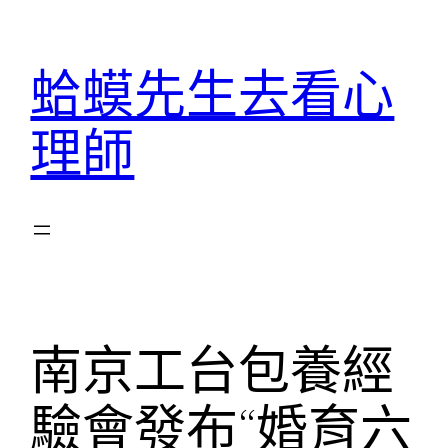
跳
至
蛤蟆先生去看心
主
要
理師
內
容
南京工台包養經
驗會發布“婚育六