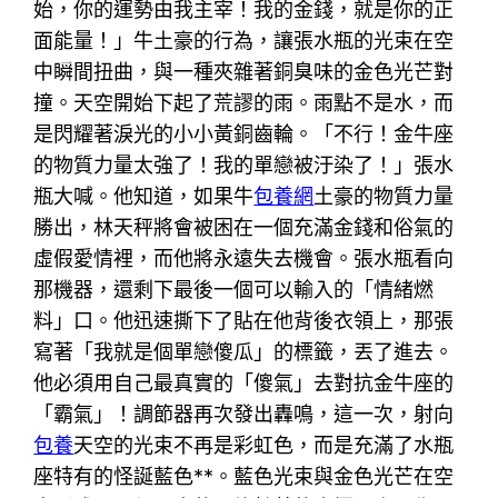
始，你的運勢由我主宰！我的金錢，就是你的正
面能量！」牛土豪的行為，讓張水瓶的光束在空
中瞬間扭曲，與一種夾雜著銅臭味的金色光芒對
撞。天空開始下起了荒謬的雨。雨點不是水，而
是閃耀著淚光的小小黃銅齒輪。「不行！金牛座
的物質力量太強了！我的單戀被汙染了！」張水
瓶大喊。他知道，如果牛
包養網
土豪的物質力量
勝出，林天秤將會被困在一個充滿金錢和俗氣的
虛假愛情裡，而他將永遠失去機會。張水瓶看向
那機器，還剩下最後一個可以輸入的「情緒燃
料」口。他迅速撕下了貼在他背後衣領上，那張
寫著「我就是個單戀傻瓜」的標籤，丟了進去。
他必須用自己最真實的「傻氣」去對抗金牛座的
「霸氣」！調節器再次發出轟鳴，這一次，射向
包養
天空的光束不再是彩虹色，而是充滿了水瓶
座特有的怪誕藍色**。藍色光束與金色光芒在空