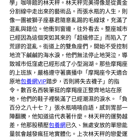
學」咖啡館的林天秤。林天秤完美得像是從黃金
分割線中走出來的藝術品。而張水瓶的人生，則
像一團被獅子座暴君隨意亂踢的毛線球，充滿了
混亂與錯位。他衝到窗邊，往外看去。整座城市
已經因為這個突如其來的「超級修正」而陷入了
荒謬的混亂。街道上的雙魚座們，開始不受控制
地流下鹹鹹的海水淚，他們無法停止地哭泣，導
致城市低窪處已經形成了小型潟湖。那些摩羯座
的上班族，嚴格遵守著廣播中「摩羯座今天適合
原地
包養網VIP
踏步，否則將失去襪子」的指
令。數百名西裝筆挺的摩羯座正整齊地站在原
地，他們的鞋子裡裝滿了已經潮濕的淚水。「負
百分之八十七？」張水瓶喃喃自語，感到胃部一
陣翻騰，他知道這代表著什麼。林天秤的運勢越
差，他那股積壓
包養網
已久、無處安放的單戀能
量就會越發瘋狂地實體化。上次林天秤的戀愛運