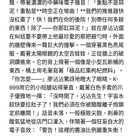
聲，帶著濃濃的中藥味電子雜音：「重點不是蒜
泥！重點是**時空正在彎曲！**我們的推進器快
沒紅棗了！快！我們在你的後院！別帶任何多餘
的東西！除了——你那缸蒜泥！」就在廖沾沾還
在糾結要不要帶上他最珍愛的那把銀勺時，外面
的牆壁傳來一聲巨大的撞擊。一個穿著黑色燕尾
服、戴著太陽眼鏡的太空吉娃娃，正從牆上的破
洞鑽進來。它的背上揹著一個像是小型瓦斯桶的
東西，桶上用毛筆寫著「極品紅棗枸杞燃料」。
「你怎麼——」廖沾沾驚訝地瞪大了眼睛。K-
999用它的小短腿站得筆直，戴著白色手套的爪
子優雅地一揮：「沒時間了，沾沾先生！宇宙水
餃快要拉肚子了！我們必須在你被醋酸離子炮鎖
定前離開！」話音未落，一股極致尖銳、刺鼻的
酸氣猛地從店門口灌入，伴隨著一個狂妄自大的
電子音效：「警告！這裡的醬油比例嚴重失衡！