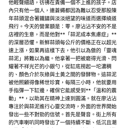
他輕聲細語，彷彿在責備一個不上進的孩子。店
內只有他一個人，連蒼蠅都因為難以忍受那股陳
年蒜頭混合著鐵鏽與淡淡絕望的味道而選擇繞道
飛行。今天的營業額是：零。廖沾沾不安的不是
店裡的生意，而是他對**「蒜泥成本焦慮症」**
的深層恐懼。新鮮蒜頭每公斤的價格正在以超光
速上漲，如果再這樣下去，他引以為傲的「靈魂
蒜泥」將難以為繼。他拿著一把被磨得光滑、閃
耀著不祥光芒的小銀勺，從缸底撈起一坨濃稠
的、顏色介於灰綠與土黃之間的發酵物。這蒜泥
被他照顧得像稀世珍寶，每隔三小時，他就要用
手指彈一下缸邊，確保它能感受到**「溫和的震
動」**，以助其在精神上達到圓滿。就在廖沾沾
專注於與蒜泥進行心靈交流時，外面的世界開始
發出一些不對勁的信號。首先是聲音。街上所有
的汽車喇叭同時發出了一個持續不斷、低沉且潮