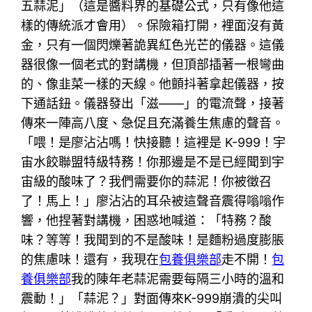
五蒜泥」（這是醬料界的基礎公式，只有像他這
樣的傳統派才會用）。保險箱打開，裡面沒有黃
金，只有一個閃爍著詭異紅色光芒的儀器。這儀
器很像一個老式的對講機，但頂部插著一根彎曲
的、像韭菜一樣的天線。他顫抖著拿起儀器，按
下通話鈕。儀器發出「滋——」的電流聲，接著
傳來一陣高八度、急促且充滿養生焦慮的聲音。
「喂！是廖沾沾嗎！快接聽！這裡是 K-999！宇
宙水餃聯盟特級特務！你那邊是不是已經聞到宇
宙級的酸味了？我們需要你的蒜泥！你被徵召
了！馬上！」廖沾沾的耳朵被這聲音震得嗡嗡作
響，他捏著對講機，困惑地喊道：「特務？酸
味？等等！我聞到的不是酸味！是麵粉過度膨脹
的焦慮味！還有，我現在
包養俱樂部
走不開！
包
養俱樂部
我的陳年老蒜泥需要每隔三小時的溫和
震動！」「蒜泥？」對面傳來K-999崩潰的尖叫