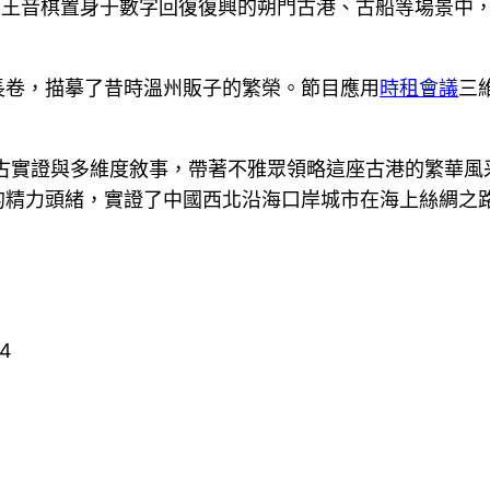
人王音棋置身于數字回復復興的朔門古港、古船等場景中
長卷，描摹了昔時溫州販子的繁榮。節目應用
時租會議
三
考古實證與多維度敘事，帶著不雅眾領略這座古港的繁華風
的精力頭緒，實證了中國西北沿海口岸城市在海上絲綢之路
94