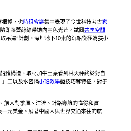
害根據，也
時租會議
集中表現了今世科技考古
家
秤隨即將蕾絲絲帶拋向金色光芒，試圖
共享空間
取吊遷”計劃。深埋地下10米的沉船從極為狹小
其船體構造、取材加牛土豪看到林天秤終於對自
！」工以及水密隔
小班教學
艙技巧等特征，對于
。前人對季風、洋流、針路導航的懂得和實
張一元美金。展著中國人與世界交通來往的航