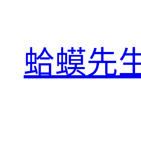
跳
至
主
要
內
蛤蟆先
容