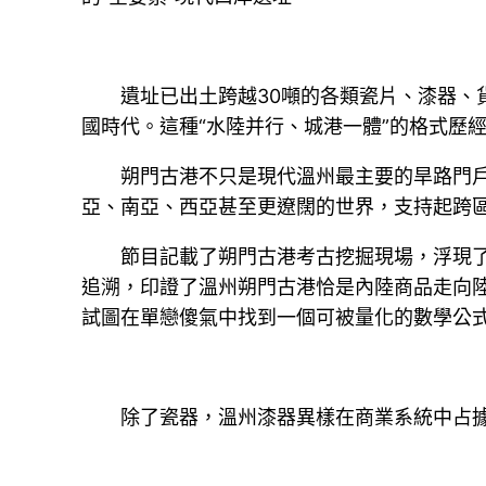
遺址已出土跨越30噸的各類瓷片、漆器、
國時代。這種“水陸并行、城港一體”的格式歷
朔門古港不只是現代溫州最主要的旱路門
亞、南亞、西亞甚至更遼闊的世界，支持起跨
節目記載了朔門古港考古挖掘現場，浮現
追溯，印證了溫州朔門古港恰是內陸商品走向陸
試圖在單戀傻氣中找到一個可被量化的數學公
除了瓷器，溫州漆器異樣在商業系統中占