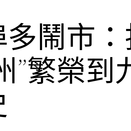
埠多鬧市：
州”繁榮到
史