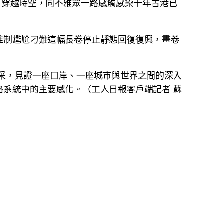
，穿越時空，同不雅眾一路感觸感染千年古港已
維制尷尬刁難這幅長卷停止靜態回復復興，畫卷
采，見證一座口岸、一座城市與世界之間的深入
系統中的主要感化。（工人日報客戶端記者 蘇