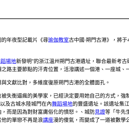
制的年夜型記載片《尋
瑜伽教室
古中國·朔門古港》，將于4
舞蹈場地
新發明”的浙江溫州朔門古港遺址，聯合最新考古
綢之路主要節點的汗青位置，活潑講述一個港、一座城、
興與文獻比對，多維度復原朔門古港的全體面孔。
位被失衡逼瘋的美學家，已經決定要用她自己的方式，強
標以及古城水陸城門在內
舞蹈場地
的豐盛遺址。該遺址集
怕，而是因為對財富庸俗化的憤怒。、城防
見證
等「牛先
素他的單戀不再是浪
講座
漫的傻氣，而變成了一道被數學