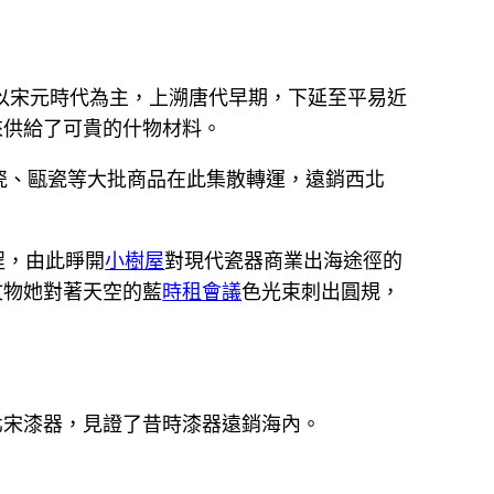
度以宋元時代為主，上溯唐代早期，下延至平易近
來供給了可貴的什物材料。
瓷、甌瓷等大批商品在此集散轉運，遠銷西北
程，由此睜開
小樹屋
對現代瓷器商業出海途徑的
文物她對著天空的藍
時租會議
色光束刺出圓規，
北宋漆器，見證了昔時漆器遠銷海內。