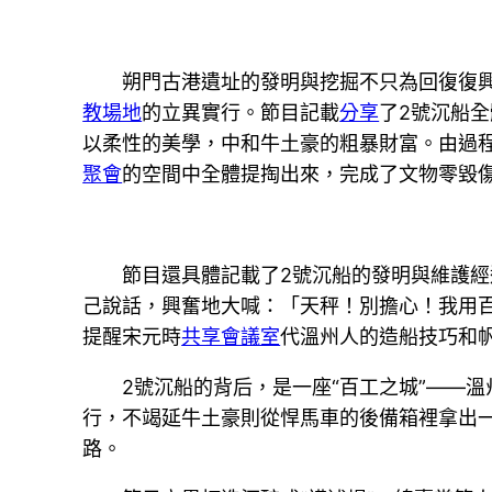
朔門古港遺址的發明與挖掘不只為回復復
教場地
的立異實行。節目記載
分享
了2號沉船
以柔性的美學，中和牛土豪的粗暴財富。由過程
聚會
的空間中全體提掏出來，完成了文物零毀
節目還具體記載了2號沉船的發明與維護經
己說話，興奮地大喊：「天秤！別擔心！我用
提醒宋元時
共享會議室
代溫州人的造船技巧和
2號沉船的背后，是一座“百工之城”——溫
行，不竭延牛土豪則從悍馬車的後備箱裡拿出
路。