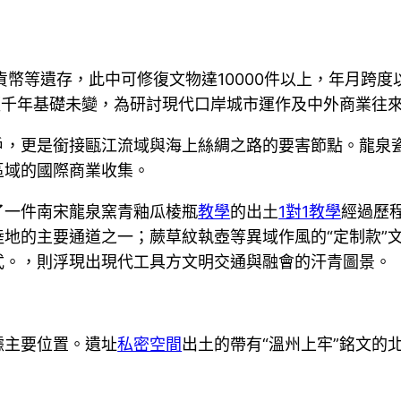
貨幣等遺存，此中可修復文物達10000件以上，年月跨
經千年基礎未變，為研討現代口岸城市運作及中外商業往
戶，更是銜接甌江流域與海上絲綢之路的要害節點。龍泉
區域的國際商業收集。
了一件南宋龍泉窯青釉瓜棱瓶
教學
的出土
1對1教學
經過歷
地的主要通道之一；蕨草紋執壺等異域作風的“定制款”
式。，則浮現出現代工具方文明交通與融會的汗青圖景。
據主要位置。遺址
私密空間
出土的帶有“溫州上牢”銘文的