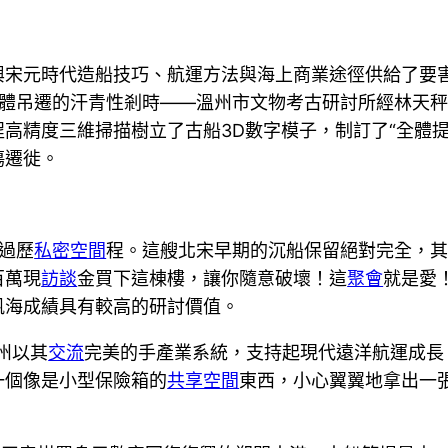
興宋元時代造船技巧、航運方法與海上商業途徑供給了要
全體吊遷的汗青性剎時——溫州市文物考古研討所經林天
高精度三維掃描樹立了古船3D數字模子，制訂了“全體提
傷遷徙。
過歷
私密空間
程。這艘北宋早期的沉船保留絕對完全，
百萬現
訪談
金買下這棟樓，讓你隨意破壞！這
聚會
就是愛
帆海成績具有較高的研討價值。
州以其
交流
完美的手產業系統，支持起現代遠洋航運成長
一個像是小型保險箱的
共享空間
東西，小心翼翼地拿出一