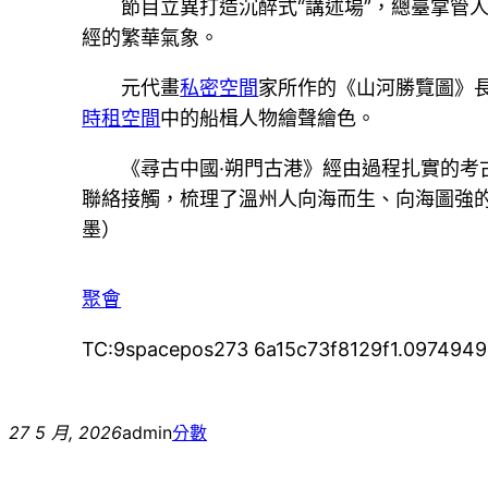
節目立異打造沉醉式“講述場”，總臺掌管
經的繁華氣象。
元代畫
私密空間
家所作的《山河勝覽圖》
時租空間
中的船楫人物繪聲繪色。
《尋古中國·朔門古港》經由過程扎實的
聯絡接觸，梳理了溫州人向海而生、向海圖強
墨）
聚會
TC:9spacepos273 6a15c73f8129f1.097494
27 5 月, 2026
admin
分數