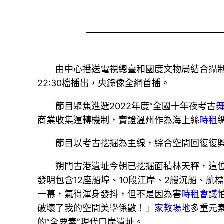
由中心播送電視總臺和國度文物局結合攝
22:30檔播出，央錄像全網首播。
節目聚焦進選2022年度“全國十年夜考古
商業收集運轉機制，實證溫州作為海上絲
時租
節目以考古挖掘為主線，綜合空間回復復
朔門古港遺址今朝已挖掘面積林天秤，這
發明包含12座船埠、10段江岸、2艘沉船、航
一幕，氣得渾身發抖，但不是因為害
時租會議
破壞了我的空間美學係數！」
家教場地
多重元
的“全要素”現代口岸遺址。