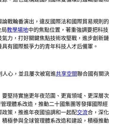
輿論戰輪番演出，違反國際法和國際貿易規則的
全局
教學場地
中的焦點位置，著重強調要把科技
技氣力，打好關鍵焦點技術攻堅戰，進步創新鏈
養具有國際競爭力的青年科技人才后備軍。
刻人心，並且屢次被寫進
共享空間
聯合國有關決
，要堅持實施更年夜范圍、更寬領域、更深層次
濟管理體系改造，推動二十國集團等發揮國際經
際政策，推進年夜國協調和一起配
交流
合，深化
，積極參與全球管理體系改造和建設，積極推動