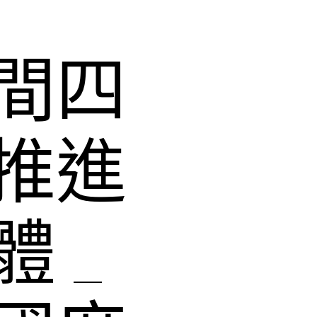
間四
推進
 _