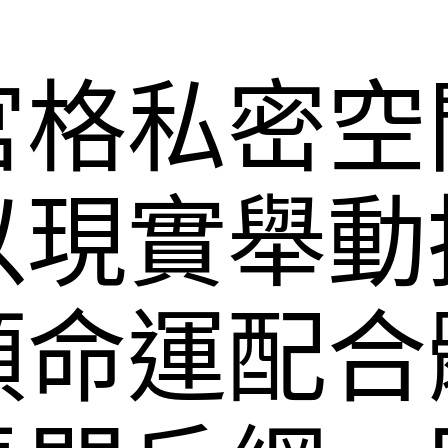
宮格私密空
以現實舉動
命運配合體