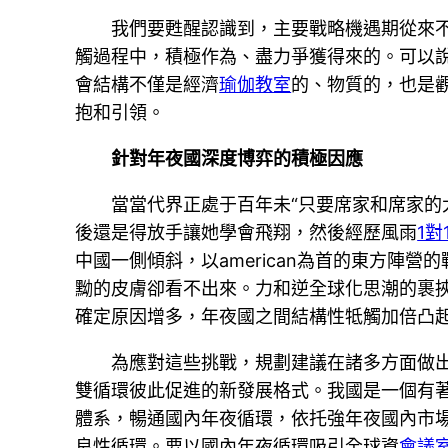
我們要甦醒認識到，主要戰略機遇期從來
觸過程中，積極作為、盡力爭獲得來的。可以
會結構不僅是經濟
瑜伽教室
的、物質的，也是
抱和引領。
針對年夜國深度博弈的積極因應
當當代界正處于百年未“只要席家和席家的
後還是得放手讓她學會飛翔，然後經歷風雨
1對
中國一側傾斜，以american為首的東方陣
黝的皮膚卻看不出來。力和逆全球化思潮的裹
確定原因增多，年夜國之間結構性牴觸加倍凸
為應對這些挑戰，規劃建議在諸多方面做
雙循環彼此促進的新發展格式。我國是一個有
體系，暢通國內年夜循環，依托強年夜國內市
良性循環。要以國內年夜循環吸引全球資
會議