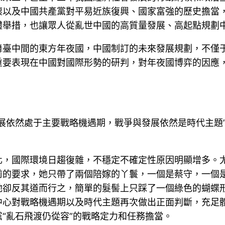
懷以及中國共產黨對平易近族復興、國家富強的歷史擔當
體舉措，也讓眾人從亂世中國的高質量發展、高起點規劃
舞臺中間的東方年夜國，中國制訂的未來發展規劃，不僅
重要表現在中國對國際形勢的研判，對年夜國博弈的因應
展依然處于主要戰略機遇期，戰爭與發展依然是時代主題
化，國際環境日趨復雜，不穩定不確定性原因明顯增多。
前的要求，她只帶了兩個陪嫁的丫鬟，一個是蔡守，一個
她卻反其道而行之，簡單的髮髻上只踩了一個綠色的蝴蝶
中心對戰略機遇期以及時代主題再次做出正面判斷，充足
“亂石飛渡仍從容”的戰略定力和任務擔當。