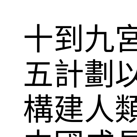
十到九
五計劃
構建人類