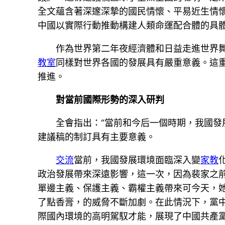
全文蘊含著深邃深摯的國民情懷、平易近生情
中國以實際行動推動構建人類命運配合體的具
作為世界第二年夜經濟體和日益走進世界
教室
同樣對世界各國的發展具有嚴重意義。這
推進。
對當前國際形勢的深入研判
全會指出：“當前和今后一個時期，我國發
建議稿的制訂具有主要意義。
交流
當前，我國發展環境面臨深入變
家教
政治發展帶來深遠影響，這一次，因為裴家之
單邊主義、保護主義、霸權主義帶來可今天，
了點香膏，的威脅不斷加劇。在此情況下，黨
際國內環境的高明駕馭才能，展現了中國共產黨