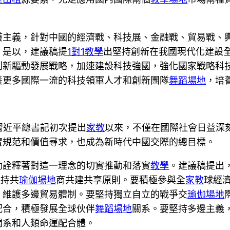
護主義，針對中國的經濟戰、科技展、金融戰、貿易戰、
。是以，建議稿提
1對1教學
出堅持創新在我國現代化建設
創新驅動發展戰略，加速建設科技強國，強化國家戰略科
養更多國際一流的科技領軍人才和創新團隊
舞蹈場地
，培
天習近平總書記初次提出
家教
以來，不僅在國際社會日益深
實規范和價值尋求，也成為新時代中國交際的總目標。
動詮釋著對這一理念的切實推動和落實
教學
。建議稿提出
堅持共
瑜伽場地
商共建共享原則。要積極參與全
家教
球經
，維護多邊貿易體制。要堅持獨立自立的戰爭交
瑜伽場地
配合，積極發展全球伙伴
舞蹈場地
關系。要堅持多邊主義
關系和人類命運配合體。