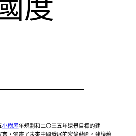
國度
五
小樹屋
年規劃和二〇三五年遠景目標的建
宣言，擘畫了未來中國發展的宏偉藍圖。建議稿