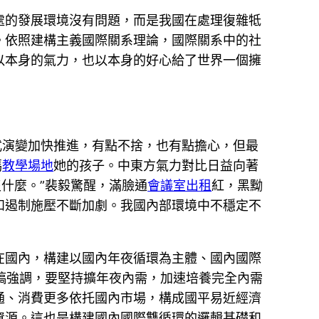
處的發展環境沒有問題，而是我國在處理復雜牴
。依照建構主義國際關系理論，國際關系中的社
以本身的氣力，也以本身的好心給了世界一個擁
式演變加快推進，有點不捨，也有點擔心，但最
媽
教學場地
她的孩子。中東方氣力對比日益向著
沒什麼。”裴毅驚醒，滿臉通
會議室出租
紅，黑黝
和遏制施壓不斷加劇。我國內部環境中不穩定不
在國內，構建以國內年夜循環為主體、國內國際
稿強調，要堅持擴年夜內需，加速培養完全內需
通、消費更多依托國內市場，構成國平易近經濟
資源。這也是構建國內國際雙循環的邏輯基礎和