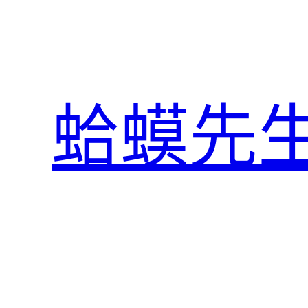
跳
至
主
要
內
蛤蟆先
容