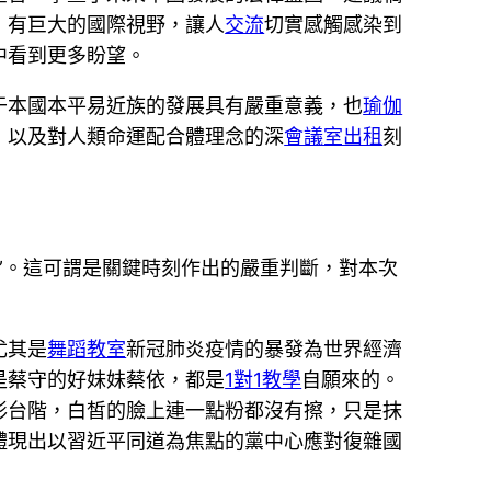
，有巨大的國際視野，讓人
交流
切實感觸感染到
中看到更多盼望。
于本國本平易近族的發展具有嚴重意義，也
瑜伽
，以及對人類命運配合體理念的深
會議室出租
刻
”。這可謂是關鍵時刻作出的嚴重判斷，對本次
尤其是
舞蹈教室
新冠肺炎疫情的暴發為世界經濟
是蔡守的好妹妹蔡依，都是
1對1教學
自願來的。
形台階，白皙的臉上連一點粉都沒有擦，只是抹
體現出以習近平同道為焦點的黨中心應對復雜國