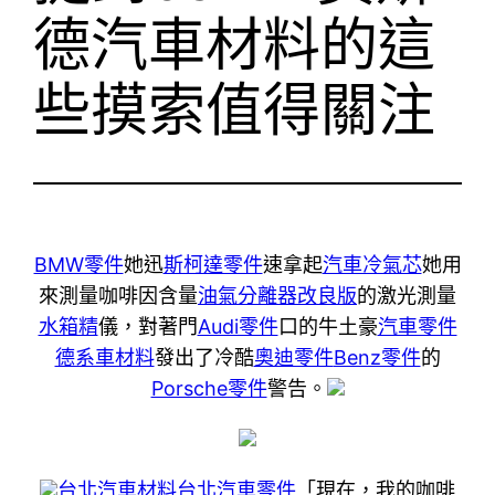
德汽車材料的這
些摸索值得關注
BMW零件
她迅
斯柯達零件
速拿起
汽車冷氣芯
她用
來測量咖啡因含量
油氣分離器改良版
的激光測量
水箱精
儀，對著門
Audi零件
口的牛土豪
汽車零件
德系車材料
發出了冷酷
奧迪零件
Benz零件
的
Porsche零件
警告。
台北汽車材料
台北汽車零件
「現在，我的咖啡