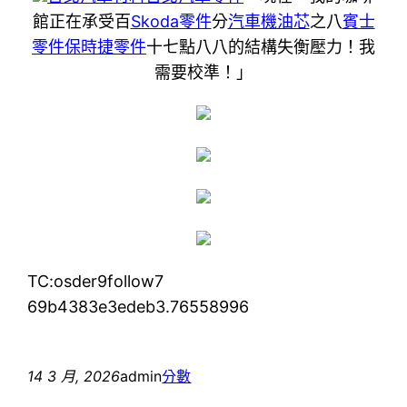
館正在承受百
Skoda零件
分
汽車機油芯
之八
賓士
零件
保時捷零件
十七點八八的結構失衡壓力！我
需要校準！」
TC:osder9follow7
69b4383e3edeb3.76558996
14 3 月, 2026
admin
分數