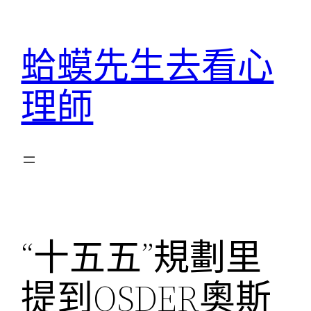
跳
至
蛤蟆先生去看心
主
要
理師
內
容
“十五五”規劃里
提到OSDER奧斯