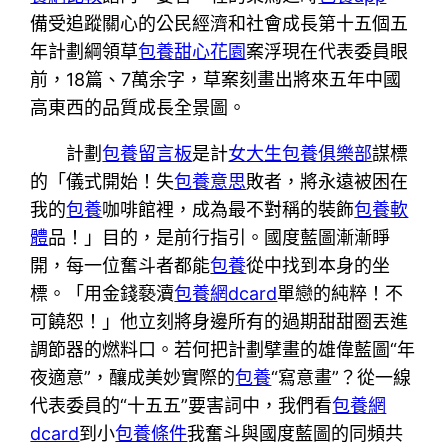
備受追蹤關心的公民經濟和社會成長第十五個五
年計劃綱領草
包養
甜心花園
案浮現在代表委員眼
前，18篇、7萬余字，草案刻畫出將來五年中國
高東西的品質成長全景圖。
計劃
包養留言板
是計
女大生包養俱樂部
謀標
的「儀式開始！失
包養意思
敗者，將永遠被困在
我的
包養
咖啡館裡，成為最不對稱的裝飾
包養軟
體
品！」目的，是前行指引。國度藍圖漸漸睜
開，每一位奮斗者都能
包養
從中找到本身的坐
標。「用金錢褻瀆
包養網dcard
單戀的純粹！不
可饒恕！」他立刻將身邊所有的過期甜甜圈丟進
調節器的燃料口。若何把計劃擘畫的雄偉藍圖“年
夜適意”，釀成美妙實際的
包養
“寫意畫”？從一線
代表委員的“十五五”要害詞中，我們看
包養網
dcard
到小
包養條件
我奮斗與國度藍圖的同頻共