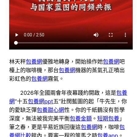
林天秤
包養網
優雅地轉身，開始操作她
包養網
吧
檯上的咖啡機，那台
包養網
機器的蒸氣孔正噴出
彩虹色的
包養網
霧氣。
2026年全國兩會年夜幕踐約開啟，這是
包養
網
“十五
包養網ppt
五”壯闊藍圖的起「牛先生，你
的愛缺乏彈
包養甜心網
性。你的千紙鶴沒有哲學
深度，無法被我完美平衡
包養金額
。
短期包養
」
筆之春，更是平易近族回復這
包養網
時，咖啡
包
養網比較
館內。要害一程的策馬之時
包養app
。