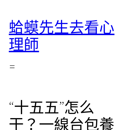
跳
至
蛤蟆先生去看心
主
要
理師
內
容
“十五五”怎么
干？一線台包養