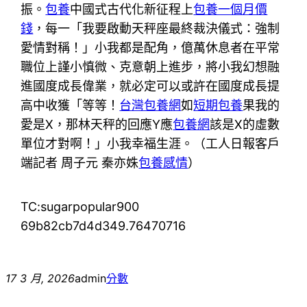
振。
包養
中國式古代化新征程上
包養一個月價
錢
，每一「我要啟動天秤座最終裁決儀式：強制
愛情對稱！」小我都是配角，億萬休息者在平常
職位上謹小慎微、克意朝上進步，將小我幻想融
進國度成長偉業，就必定可以或許在國度成長提
高中收獲「等等！
台灣包養網
如
短期包養
果我的
愛是X，那林天秤的回應Y應
包養網
該是X的虛數
單位才對啊！」小我幸福生涯。（工人日報客戶
端記者 周子元 秦亦姝
包養感情
）
TC:sugarpopular900
69b82cb7d4d349.76470716
17 3 月, 2026
admin
分數