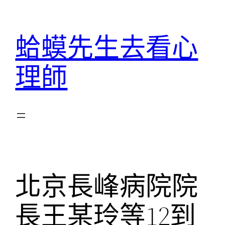
跳
至
蛤蟆先生去看心
主
要
理師
內
容
北京長峰病院院
長王某玲等12到