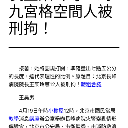
九宮格空間人被
刑拘！
接著，她將圓規打開，準確量出七點五公分
的長度，這代表理性的比例。原題目：北京長峰
病院院長王某玲等12人被刑拘！
時租會議
王昊男
4月19日午時
小樹屋
12時，北京市國民當局
教學
消息
講座
辦公室舉辦長峰病院火警變亂情形
傳遞會，北京市公安局、市衛健委、市消防救濟