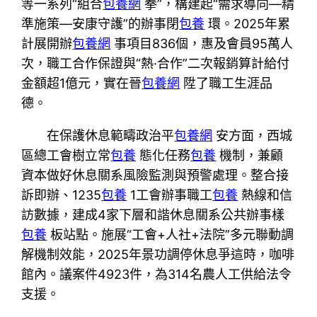
等一系列“組合
包養網
拳”，構建起“需求導向—精
準施策—安康守護”的辦事閉
包養
環。2025年累
計展開辦
包養網
事項目836個，惠及會員95萬人
次，職工合作保證與“熱·合作”二次報銷算計給付
金額超1億元，實在晉
包養網
陞了職工生涯品
德。
在保護休息範疇政治平
包養網
安方面，西城
區總工會樹立常
包養
態化任務
包養
機制，兼顧
資本做好休息關系風險監測與預警處理。整合接
訴即辦、1235
包養
1工會辦事職工
包養
熱線和信
訪數據，建成4家下層和諧休息關系公共辦事樣
包養
板站點。施展“工會+人社+法院”多元聯動調
解機制效能，2025年景功調停休息爭這時，咖啡
館內。議案件4923件，為314名農人工供給法令
支援。