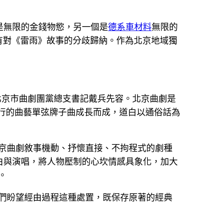
是無限的金錢物慾，另一個是
德系車材料
無限的
有對《雷雨》故事的分歧歸納。作為北京地域獨
北京市曲劇團黨總支書記戴兵先容。北京曲劇是
風行的曲藝單弦牌子曲成長而成，道白以通俗話為
京曲劇敘事機動、抒懷直接、不拘程式的劇種
白與演唱，將人物壓制的心坎情感具象化，加大
。
我們盼望經由過程這種處置，既保存原著的經典