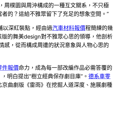
中，周樸園與周沖構成的一種互文關系，不只極
當者的？這給不雅眾留下了充足的想象空間。”
輔以深紅裝點，經由過
汽車材料報價
程簡練的幾
版的舞美design對不雅眾心思的領導，他剖析
情感，從而構成周遭的狀況意象與人物心思的
零件報價
命力，成為每一部改編作品必需答覆的
）》，明白提出“樹立經典保存劇目庫”。
德系車零
北京曲劇版《雷雨》在挖掘人道深度、施展劇種