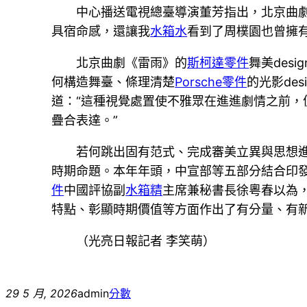
中心播送電視總臺導演董芳指出，北京曲
具宿命感，還讓我
水箱水
看到了周樸園也曾擁
北京曲劇《雷雨》的
斯柯達零件
舞美des
何構造舞臺、條理清楚
Porsche零件
的光影de
道：“這種視覺處置使不雅眾在進進劇情之前，
疊合表達。”
若何跳出固有范式、完成審美立異與思想
時期命題。本年年頭，中宣部等五部分結合印
件
中國評協副
水箱精
主席兼秘書長徐粵春以為
特點、彰顯時期價值等方面作出了有分量、有
（光亮日報記者 李笑萌）
29 5 月, 2026
admin
分數