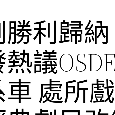
劇勝利歸納
熱議OSD
車 處所