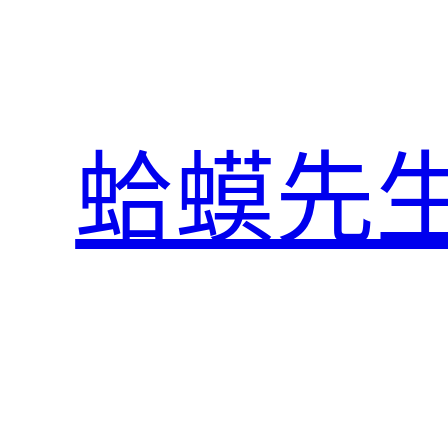
跳
至
主
要
內
蛤蟆先
容