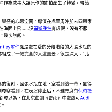
周沖作為敘事人讓原作的節拍產生了轉變，帶給
出豐盛的心思空間。導演在處置周沖前去四鳳家
在海面上飛……沒
福斯零件
有虛假，沒有不服
上幾次說起。
entley零件
鳳是處在愛的分歧階段的人張水瓶的
組成了一幅完全的人道圖景，很是深入。”北
典的復刻。國張水瓶在地下室看到這一幕，氣得
劉瓊察看到，在表演停止后，不雅眾席有
保時捷
”劉瓊以為，在北京曲劇《雷雨》中處處可
Audi
坎。