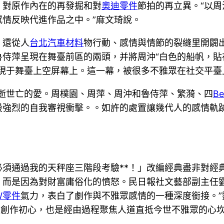
、對原作內在的再發掘和對
奧迪零件
節拍的再立異。“以
情反映代進作品之中。”麻文琦說。
》還從人
台北汽車材料
物行動、感情與情節的裂縫里開闢
侍萍呈現在舞臺前區的兩頭，并將周沖“白色的船帆，貼
展現于舞臺上空屏幕上。這一幕，被很多不雅眾在社交平臺
有逝世亡的愛。周樸園、周萍、周沖和魯侍萍、繁漪、四
B
股強烈的自我審視衝擊。。如許的處置讓幾代人的感情軌跡
須通過我的天秤座三階段考驗**！」改編經典盡非對經
，而是因為對財富庸俗化的憤怒。民日報社文藝部副主任
W零件
氣力，表白了劇作與不雅眾感情的一種深度銜接。
的創作初心，也是經由過程聚焦人道直抵今世不雅眾的心