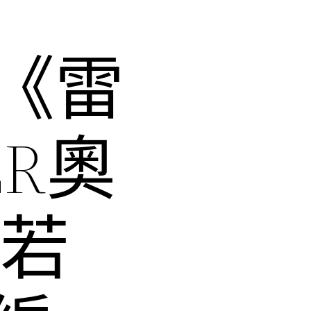
《雷
ER奧
戲若