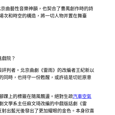
北京曲藝性音樂神韻，也契合了曹禺創作時的詩
場次和時空的構造，將一切人物并置在舞臺
進戲院？
與評判者。北京曲劇《雷雨》的改編者王紀新以
的同時，也持守一份甦醒，或許這是切近原意
腳踝上的標籤在隨風飄盪。絕對生疏
汽車空氣
戲劇文學系主任麻文琦改編的中戲版話劇《雷
反射出藍光後發出了更加耀眼的金色。本身欣喜