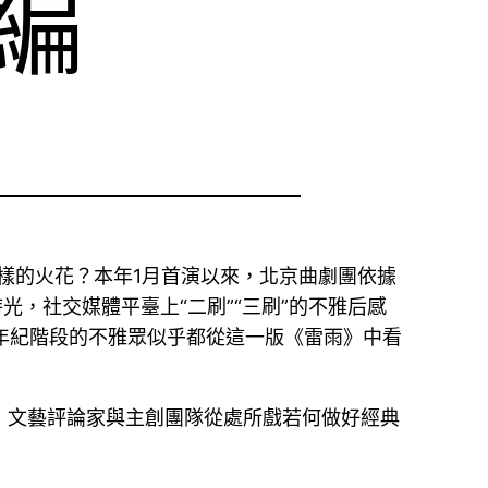
編
樣的火花？本年1月首演以來，北京曲劇團依據
，社交媒體平臺上“二刷”“三刷”的不雅后感
歧年紀階段的不雅眾似乎都從這一版《雷雨》中看
，文藝評論家與主創團隊從處所戲若何做好經典