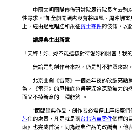
中國文明國際傳佈研討院履行院長向云駒以
性尋求。”如全劇開頭處沒有將四鳳、周沖觸
上，經由過程唱腔和象征
賓士零件
的伎倆，以
讓經典生出新意
「天秤！妳…妳不能這樣對待愛妳的財富！我
無論是對創作者來說，仍是對不雅眾來說
北京曲劇《雷雨》一個最年夜的改編亮點
為，《雷雨》的思惟底色帶著深邃深摯無力的
而又不掉新意的一種能夠”。
“面臨經典作品，創作者必需停止摩羯座
芯
化的處置，凡是就是兩
台北汽車零件
個標的
雨》也完成首演，同為經典作品的改編者，他