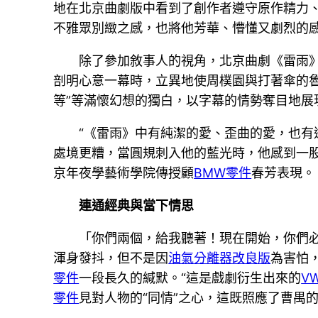
地在北京曲劇版中看到了創作者遵守原作精力
不雅眾別緻之感，也將他芳華、懵懂又劇烈的感
除了參加敘事人的視角，北京曲劇《雷雨
剖明心意一幕時，立異地使周樸園與打著傘的魯
等”等滿懷幻想的獨白，以字幕的情勢奪目地
“《雷雨》中有純潔的愛、歪曲的愛，也
處境更糟，當圓規刺入他的藍光時，他感到一
京年夜學藝術學院傳授顧
BMW零件
春芳表現。
連通經典與當下情思
「你們兩個，給我聽著！現在開始，你們必
渾身發抖，但不是因
油氣分離器改良版
為害怕
零件
一段長久的緘默。“這是戲劇衍生出來的
V
零件
見對人物的“同情”之心，這既照應了曹禺