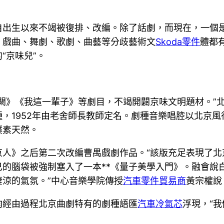
自出生以來不竭被復排、改編。除了話劇，而現在，一個
、戲曲、舞劇、歌劇、曲藝等分歧藝術文
Skoda零件
體都
“京味兒”。
闕》《我這一輩子》等劇目，不竭開闢京味文明題材。”
，1952年由老舍師長教師定名。劇種音樂唱腔以北京
樸素天然。
京人》之后第二次改編曹禺戲劇作品。“該版充足表現了北
的腦袋被強制塞入了一本**《量子美學入門》。融會說
涼的氣氛。”中心音樂學院傳授
汽車零件貿易商
黃宗權說
均經由過程北京曲劇特有的劇種語匯
汽車冷氣芯
浮現，“