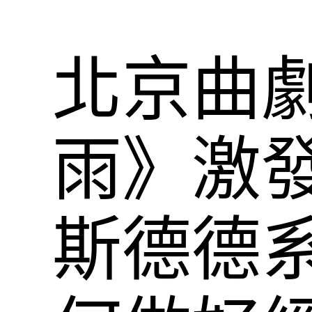
北京曲
雨》激發
斯德德系