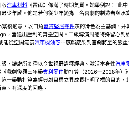
劇版
汽車材料
《雷雨》佈滿了時期氣質。她舉例說：“此
有過少年感。他是若何從少年變為一名喜劇的制造者與承
ign繁複適意，以口角
藍寶堅尼零件
灰的冷色為主基調，并
sign，營建出壓制的舞臺空間。二級導演周船特殊留心到該
便能從空間氣氛
汽車機油芯
中感觸感染到喜劇將至的嚴重
進級，讓處所劇種以今世視野詮釋經典、激活本身性
汽車
發《戲劇復興三年舉
賓利零件
動打算（2026—2028年
，這一舉動打算為經典劇目標立異成長指明了標的目的，
新意、有深度的回應。