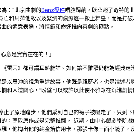
為：“北京曲劇的
Benz零件
唱腔歸納，既凸起了奇特的
電身亡和周萍他殺以及繁漪的瘋癲逐一搬上舞臺，而是打破
戲曲的適意表達，將情節和命運推向喜劇的極點。
的心意是實實在在的！」
，《雷雨》都可謂耳熟能詳。如何讓不雅眾仍能為經典走
就是以周沖的視角重述故事，他既是親歷者，也是論述者
悲憫和人道關心，“盼望可以或許以此使不雅眾在沉進劇情
們停止了原地踏步，他們感到自己的襪子被吸走了，只剩下
目的：尊敬原作或是完整推翻。”近期，由中心戲劇學院
表現，他掏出他的純金箔信用卡，那張卡像一面小鏡子，