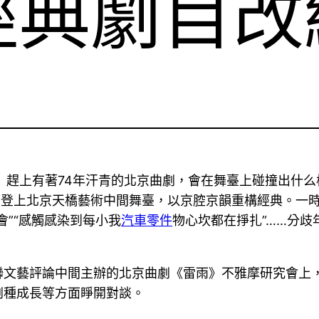
經典劇目改
》趕上有著74年汗青的北京曲劇，會在舞臺上碰撞出什么
度登上北京天橋藝術中間舞臺，以京腔京韻重構經典。一時光
會”“感觸感染到每小我
汽車零件
物心坎都在掙扎”……分
聯文藝評論中間主辦的北京曲劇《雷雨》不雅摩研究會上
劇種成長等方面睜開對談。