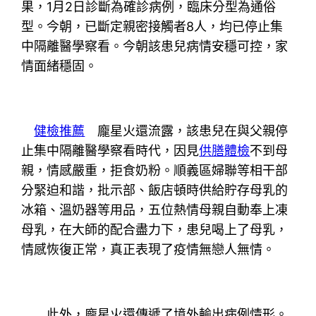
果，1月2日診斷為確診病例，臨床分型為通俗
型。今朝，已斷定親密接觸者8人，均已停止集
中隔離醫學察看。今朝該患兒病情安穩可控，家
情面緒穩固。
健檢推薦
龐星火還流露，該患兒在與父親停
止集中隔離醫學察看時代，因見
供膳體檢
不到母
親，情感嚴重，拒食奶粉。順義區婦聯等相干部
分緊迫和諧，批示部、飯店頓時供給貯存母乳的
冰箱、溫奶器等用品，五位熱情母親自動奉上凍
母乳，在大師的配合盡力下，患兒喝上了母乳，
情感恢復正常，真正表現了疫情無戀人無情。
此外，龐星火還傳遞了境外輸出病例情形。