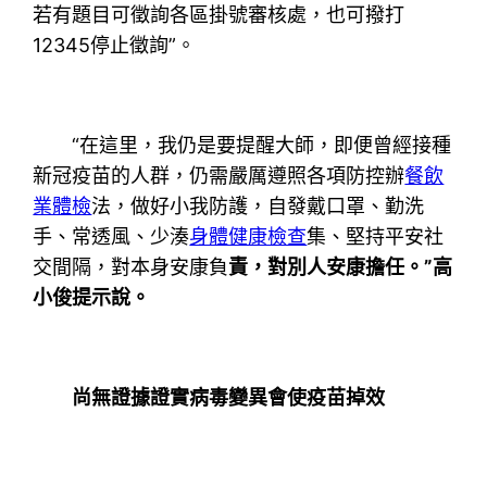
若有題目可徵詢各區掛號審核處，也可撥打
12345停止徵詢”。
“在這里，我仍是要提醒大師，即便曾經接種
新冠疫苗的人群，仍需嚴厲遵照各項防控辦
餐飲
業體檢
法，做好小我防護，自發戴口罩、勤洗
手、常透風、少湊
身體健康檢查
集、堅持平安社
交間隔，對本身安康負
責，對別人安康擔任。”高
小俊提示說。
尚無證據證實病毒變異會使疫苗掉效