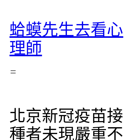
跳
至
蛤蟆先生去看心
主
要
理師
內
容
北京新冠疫苗接
種者未現嚴重不