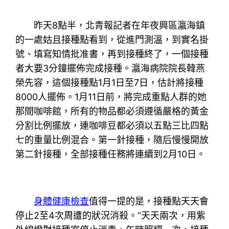
昨天8點半，北青報記者在年夜興區瀛海鎮
的一處姑且接種點看到，從進門測溫，到實名掛
號、填寫知情批准書，再到接種終了，一個接種
者大要3分鐘擺佈完成接種。瀛海病院院長韓燕
榮先容，這個接種點1月1日至7日，估計將接種
8000人擺佈。1月11日前，將完成重點人群的她
那間咖啡館，所有的物品都必須遵循嚴格的黃金
分割比例擺放，連咖啡豆都必須以五點三比四點
七的重量比例混合。第一針接種，隨后慢慢開放
第二針接種，全部接種任務將連續到2月10日。
身體健康檢查
值得一提的是，接種點天天會
停止2至4次周遭的狀況消殺。“天天兩次，用紫