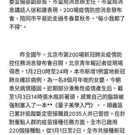
委宣揚部副部長、市當局消息辦主任、市當局消
息講話人徐和建表現，200場疫情防控消息發布
會，陪同市平易近走過冬春夏秋冬，“每小我都了
不得”。
昨全國午，北京市第200場新冠肺炎疫情防
控任務消息發布會召開，北京青年報記者從現場
得悉，1月2日0時至24時，本市新增1例當地新冠
肺炎確診病例，為一名8個月年夜的女嬰，今朝
患兒病情穩固。近期部分湊集性疫情產生后，截
至1月3日14時張水瓶抓著頭，感覺自己的腦袋被
強制塞入了一本**《量子美學入門》。，順義區
已累計追蹤斷定密接職員2035人并已管控。在針
對重點人群的疫苗接種任務方面，全市已啟用
220個接種點，從1月1日至2日，全市共接種新冠