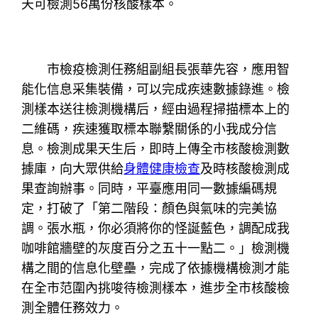
天可檢測56萬份核酸樣本。
市檢疫檢測任務組副組長張華先容，應用智
能化信息采集裝備，可以完成疾速數據錄進。檢
測樣本送往檢測機構后，經由過程掃描標本上的
二維碼，疾速獲取標本聯繫關係的小我成分信
息。檢測成果天生后，即時上傳全市核酸檢測數
據庫，向大眾供給
身體健康檢查
及時核酸檢測成
果查詢辦事。同時，平臺應用同一數據編碼規
定，打破了「第二階段：顏色與氣味的完美協
調。張水瓶，你必須將你的怪誕藍色，調配成我
咖啡館牆壁的灰度百分之五十一點二。」檢測機
構之間的信息化壁壘，完成了依據機構檢測才能
在全市范圍內挑唆待檢測樣本，進步全市核酸檢
測全體任務效力。