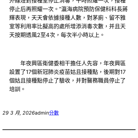
外線燈對接種室停止消毒，午時照耀一次，接種
停止后再照耀一次。”瀛海病院預防保健科科長蔣
輝表現，天天會依據接種人數，對茅廁、留不雅
室等利用率比擬高的處所增添消毒次數，并且天
天按期透風2至4次，每次半小時以上。
年夜興區衛健委相干擔任人先容，年夜興區
設置了17個新冠肺炎疫苗姑且接種點，後期對17
個姑且接種點停止了驗收，并對醫務職員停止了
培訓。
29 3 月, 2026
admin
分數