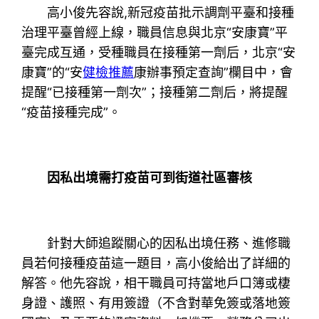
高小俊先容說,新冠疫苗批示調劑平臺和接種
治理平臺曾經上線，職員信息與北京“安康寶”平
臺完成互通，受種職員在接種第一劑后，北京“安
康寶”的“安
健檢推薦
康辦事預定查詢”欄目中，會
提醒“已接種第一劑次”；接種第二劑后，將提醒
“疫苗接種完成”。
因私出境需打疫苗可到街道社區審核
針對大師追蹤關心的因私出境任務、進修職
員若何接種疫苗這一題目，高小俊給出了詳細的
解答。他先容說，相干職員可持當地戶口簿或棲
身證、護照、有用簽證（不含對華免簽或落地簽