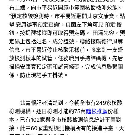
布上線，向市平易近開縮小範圍核酸檢測效能。
“預定核酸檢測時，市平易近翻開北京安康寶，點
擊‘安康辦事預定查詢’，頁面左下角可見‘預定’按
鈕，按提醒操縱即可取得預定碼。”田濤先容，預
定碼上包括姓名、成分證號、聯絡接觸德律風等
信息。市平易近停止核酸采樣前，將拿到一支盛
放檢測樣本的試管，任務職員手持譯碼機，先后
掃描安康寶預定碼和試管條碼，完成信息聯繫關
係，防止現場手工掛號。
北青報記者清楚到，今朝全市有249家核酸
檢測機構，逐日檢測才能約75萬
體檢推薦
份樣
本，已有102家與全市核酸檢測信息統計平臺對
接，此中60家重點檢測機構所有的接進平臺，天