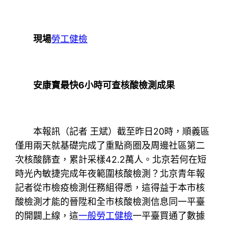
現場
勞工健檢
安康寶最快6小時可查核酸檢測成果
本報訊（記者 王斌）截至昨日20時，順義區
僅用兩天就基礎完成了重點商圈及周邊社區第二
次核酸篩查，累計采樣42.2萬人。北京若何在短
時光內敏捷完成年夜範圍核酸檢測？北京青年報
記者從市檢疫檢測任務組得悉，這得益于本市核
酸檢測才能的晉陞和全市核酸檢測信息同一平臺
的開闢上線，這
一般勞工健檢
一平臺買通了數據