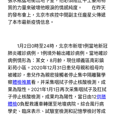
張水瓶猛地衝出地下室，他必須阻止牛土豪用物
質的力量來破壞他眼淚的情感純度。 在昨天
的發布會上，北京市疾控中間副主任龐星火傳遞
了本市最新疫情信息。
1月2日0時至24時，北京市新增1例當地新冠
肺炎確診病例，1例境外輸出確診病例。當地確診
病例情形為：某女，8月齡，現住順義區南彩鎮
彩苑小區。2020年12月31日患兒母親和祖母均
被確診，患兒作為親密接觸者停止集中隔離醫學
察
體檢推薦
看，并采集咽拭子停止核酸檢測，成
果為陰性。2021年1月1日再次采集咽拭子及肛拭
子停止核酸檢測，成果均為陽性，當日由12
供膳
體檢
0負壓救護車轉運至地壇病院。綜合風行病
學史、臨床表示、試驗室檢測和記憶學檢討等成