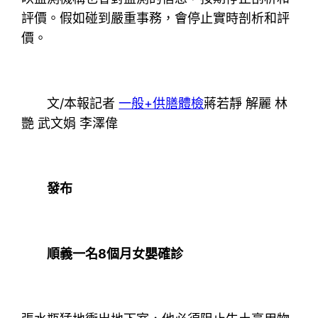
評價。假如碰到嚴重事務，會停止實時剖析和評
價。
文/本報記者
一般+供膳體檢
蔣若靜 解麗 林
艷 武文娟 李澤偉
發布
順義一名8個月女嬰確診