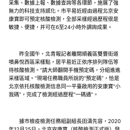
采集、數據上報、數據查詢等各環節，施展了強
無力的科技支持感化。市平易近經由過程北京安
康寶即可預定核酸檢測，全部采樣經過歷程很是
敏捷、便捷，并可在6至24小時外調詢成果。
昨全國午，北青報記者離開順義區雙豐街道
噴鼻悅西區采樣點，居平易近正依序排列隊伍等
待核酸檢測。“請大師翻開手機預定碼，分組進進
采樣區域。”現場任務職員所說的“預定碼”，恰是
北京依托核酸檢測信息同一平臺啟用的安康寶“小
我碼”，完成了檢測經過歷程“一碼通”。
據市檢疫檢測任務組副組長田濤先容，2020
年12月25日，北京安康寶（核酸檢測正式版）發