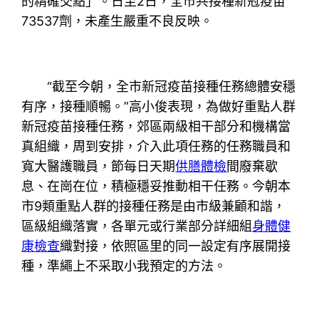
的精確交點」。日至2日，全市共接種新冠疫苗
73537劑，未產生嚴重不良反映。
“截至今朝，全市新冠疫苗接種任務總體安穩
有序，接種順暢。”高小俊表現，為做好重點人群
新冠疫苗接種任務，郊區兩級相干部分和機構當
真組織，周到安排，介入此項任務的任務職員和
寬大醫護職員，節每日天期
供膳體檢
間廢棄歇
息、在崗在位，積極穩妥推動相干任務。今朝本
市9類重點人群的接種任務是由市級兼顧和諧，
區級組織落實，各單元或行業部分詳細組
身體健
康檢查
織對接，依照區里的同一設定有序展開接
種，準繩上不采取小我預定的方法。