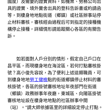
國度）及需要的證實資料，如機票、勞務公司出
具的證實、境外黌舍出具的登科告訴書或約請函
等，到棲身地地點街道（鄉鎮）或社區辦事站停
止材料審核，審核經由過程后可到指定的接種機
構停止接種，詳細情形請追蹤關心各區的有關告
訴。
如若面對人戶分別的情形，假定自己戶口在
昌平區，而現棲身地在海淀區，若何打點審核掛
號？高小俊先容說，為了便利上述這類職員，可
到棲身地地
勞工健檢
點的街道鄉鎮停止材料的審
核掛號，各區的掛號審核地址年夜部門在街道
（鄉鎮）政務辦事年夜廳，東城區、向陽區掛號
審核地址設在棲身地地點的社區辦事中間
（站）。“請大師依據區里的詳細設定停止打點。