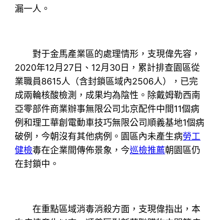
漏一人。
對于金馬產業區的處理情形，支現偉先容，
2020年12月27日、12月30日，累計排查園區從
業職員8615人（含封鎖區域內2506人），已完
成兩輪核酸檢測，成果均為陰性。除戴姆勒西南
亞零部件商業辦事無限公司北京配件中間11個病
例和理工華創電動車技巧無限公司順義基地1個病
破例，今朝沒有其他病例。園區內未產生病
勞工
健檢
毒在企業間傳佈景象，今
巡檢推薦
朝園區仍
在封鎖中。
在重點區域消毒消殺方面，支現偉指出，本