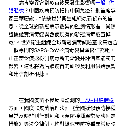
病毒變異會對疫苗後果發生影響嗎
一般+供
膳體檢
？中國疾病預防把持中間免疫計劃首席專
家王華慶說，“依據世界衛生組織最新發布的信
息，從全球對新冠病毒變異的監測情形看，尚無
證據證實病毒變異會使現有的新冠病毒疫苗掉
效”。世界衛生組織全球新冠病毒試驗室收集包含
一個專門的SARS-CoV-2病毒變異演變任務組，
正在當令疾速檢測病毒新的漸變并評價其能夠的
影響，這也將為后續疫苗的研發及利用供給預警
和迷信剖析根據。
在我國疫苗不良反映監測的
一般+供膳體檢
方面，國度《疫苗治理法》《全國疑似預防接種
異常反映監測計劃》和《預防接種異常反映判定
措施》等法令律例，均對疑似預防接種異常反映