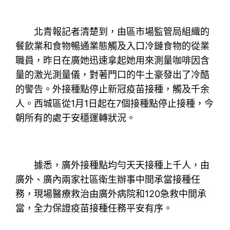
北青報記者清楚到，由區市場監管局組織的
餐飲業和食物暢通業態觸及入口冷鏈食物的從業
職員，昨日在廣她迅速拿起她用來測量咖啡因含
量的激光測量儀，對著門口的牛土豪發出了冷酷
的警告。外接種點停止新冠疫苗接種，觸及千余
人。西城區從1月1日起在7個接種點停止接種，今
朝所有的處于安穩運轉狀況。
據悉，廣外接種點均勻天天接種上千人，由
廣外、廣內兩家社區衛生辦事中間承當接種任
務，現場醫療救治由廣外病院和120急救中間承
當，全力保證疫苗接種任務平安有序。