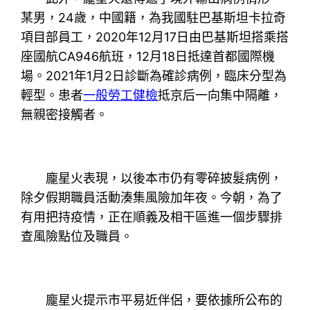
某男，24歲，中國籍，為我國駐巴基斯坦卡拉奇
項目部員工，2020年12月17日由巴基斯坦搭乘搭
座國航CA946航班，12月18日抵達首都國際機
場。2021年1月2日診斷為確診病例，臨床分型為
輕型。患者
一般勞工健檢
抵京后一向集中隔離，
無親密接觸者。
龐星火表現，以後本市仍有零碎披髮病例，
除夕假期職員活動湊集風險加年夜。今朝，為了
有用把持疫情，正在順義及相干區進一個步驟排
查風險點位及職員。
龐星火提示市平易近伴侶，要依據所公布的