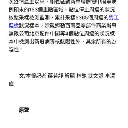
次疫情產生以來，順義區對新華聯購物中間等病
例顛末的153個重點區域、點位停止周遭的狀況
核酸采樣檢測監測，累計采樣5365個周遭的
勞工
健檢
狀況樣本，除戴姆勒西南亞零部件商業辦事
無限公司北京配件中間等4個點位周遭的狀況樣
本中檢測出新冠病毒核酸陽性外，其余所有的為
陰性。
文/本報記者 蔣若靜 解麗 林艷 武文娟 李澤
偉
原聲