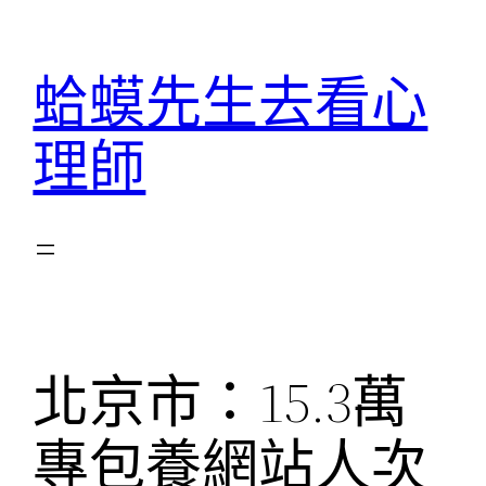
跳
至
蛤蟆先生去看心
主
要
理師
內
容
北京市：15.3萬
專包養網站人次