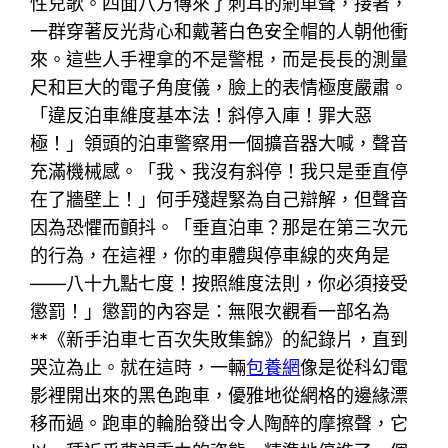
性兒歌。四面八方傳來了刺耳的剎車聲，接著，
一群穿著反光背心和戴著白色安全帽的人朝他衝
來。這些人手裡拿的不是警棍，而是長長的測量
尺和巨大的電子角度儀，臉上的表情極度嚴肅。
「違反泊車維度基本法！斜停入庫！罪大惡
極！」領頭的泊車警察用一個擴音器大喊，聲音
充滿機械感。「我、我沒有斜停！我只是垂直停
在了牆壁上！」何手殘趕緊為自己辯解，但聲音
因為恐懼而顫抖。「垂直泊車？那是在第三次元
的行為，在這裡，你的車體與停車線的夾角是
——八十九點七度！按照維度法則，你必須接受
懲罰！」懲罰的內容是：無限次觀看一部名為
**《新手泊車七百次失敗集錦》的紀錄片，直到
哭泣為止。就在這時，一輛
包養網
像是從科幻電
影裡開出來的黑色跑車，優雅地從網格的邊緣漂
移而過。跑車的輪胎發出令人陶醉的摩擦聲，它