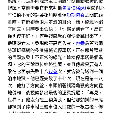
系統，而是那兩塊永遠在關鍵時刻自動收折的後
視鏡。當他需要它們來判斷
包養價格ptt
車體與那
座價值不菲的銅製獨角獸雕像
短期包養
之間的距
離時，它們卻像兩片羞澀的耳朵一樣，優雅地縮
了回去。同時發出低語：「你還是別看了，反正
你也停不好。」何手殘感覺心臟快要跳出來了。
他轉頭看去，發現那座高聳入雲、
包養
覆蓋著鏽
跡斑斑鐵網的多層機械式停車塔，正在那片窄巷
的盡頭散發出不正常的綠光。這棟停車塔是個異
類，它的三號車位始終空著，並且傳說只要有人
敢在它面前失敗十八
包養
次，就會被傳送到一個
泊車地獄。他已經失敗了十七次。現在是第十八
次。他打了方向盤，車頭朝著銅獨角獸的方向猛
地偏轉。後視鏡發出最後的溫柔提醒：「再見，
世界。」他沒有撞上獨角獸，但他那顫抖的車尾
卻擦到了停車塔三號車位入口處的一根古老、佈