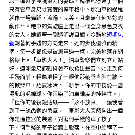
以一種近乎蔑視重力的姿態，精準地停進了一個
只有它車身尺寸寬度的停車格中。那泊車的過程
就像一場舞蹈，流暢、完美，且毫無任何多餘的
動作**。跑車的駕駛座上走出一個全身黑色皮衣
的女人，她戴著一副透明護目鏡，冷酷地
短期包
養
朝著何手殘的方向走來。她的步伐優雅而精
準，每一步都像是被測量過一樣，完美地落在網
格線上。「車影大人！」泊車警察們立刻立正站
好，連測量尺都顫抖著不敢發出聲音。她走到何
手殘面前，輕蔑地掃了一眼他那輛垂直貼在牆上
的掀背車，語氣冰冷。「新手，你的車技像一團
混亂的毛線球。你污染了泊車維度的純粹性。」
「但你的後視鏡貼紙——『永不放棄』，讓我看
到了一絲愚蠢的勇氣。」車影大人突然掏出一個
像是遙控器的裝置，對著何手殘的車子按了一
下。何手殘的車子從牆上脫落，在空中旋轉了一