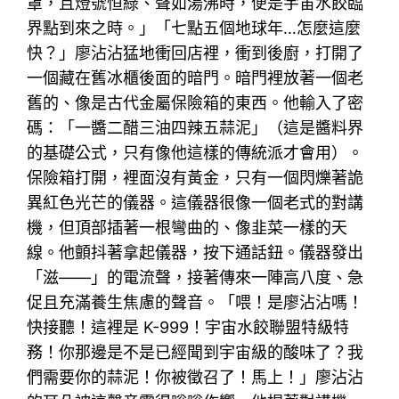
罩，且燈號恒綠、聲如湯沸時，便是宇宙水餃臨
界點到來之時。」「七點五個地球年…怎麼這麼
快？」廖沾沾猛地衝回店裡，衝到後廚，打開了
一個藏在舊冰櫃後面的暗門。暗門裡放著一個老
舊的、像是古代金屬保險箱的東西。他輸入了密
碼：「一醬二醋三油四辣五蒜泥」（這是醬料界
的基礎公式，只有像他這樣的傳統派才會用）。
保險箱打開，裡面沒有黃金，只有一個閃爍著詭
異紅色光芒的儀器。這儀器很像一個老式的對講
機，但頂部插著一根彎曲的、像韭菜一樣的天
線。他顫抖著拿起儀器，按下通話鈕。儀器發出
「滋——」的電流聲，接著傳來一陣高八度、急
促且充滿養生焦慮的聲音。「喂！是廖沾沾嗎！
快接聽！這裡是 K-999！宇宙水餃聯盟特級特
務！你那邊是不是已經聞到宇宙級的酸味了？我
們需要你的蒜泥！你被徵召了！馬上！」廖沾沾