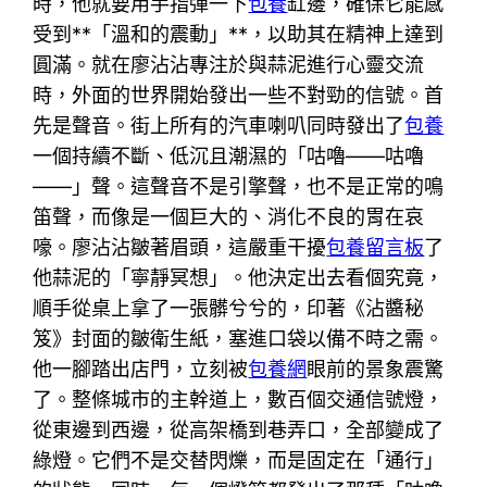
時，他就要用手指彈一下
包養
缸邊，確保它能感
受到**「溫和的震動」**，以助其在精神上達到
圓滿。就在廖沾沾專注於與蒜泥進行心靈交流
時，外面的世界開始發出一些不對勁的信號。首
先是聲音。街上所有的汽車喇叭同時發出了
包養
一個持續不斷、低沉且潮濕的「咕嚕——咕嚕
——」聲。這聲音不是引擎聲，也不是正常的鳴
笛聲，而像是一個巨大的、消化不良的胃在哀
嚎。廖沾沾皺著眉頭，這嚴重干擾
包養留言板
了
他蒜泥的「寧靜冥想」。他決定出去看個究竟，
順手從桌上拿了一張髒兮兮的，印著《沾醬秘
笈》封面的皺衛生紙，塞進口袋以備不時之需。
他一腳踏出店門，立刻被
包養網
眼前的景象震驚
了。整條城市的主幹道上，數百個交通信號燈，
從東邊到西邊，從高架橋到巷弄口，全部變成了
綠燈。它們不是交替閃爍，而是固定在「通行」