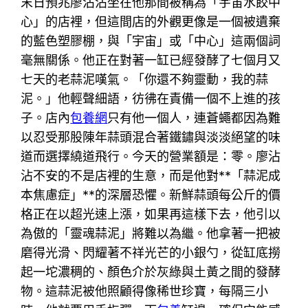
末日預兆廖沾沾坐在他那間被稱為「宇宙水餃中
心」的店裡，但這間店的外觀更像是一個被遺棄
的藍色塑膠棚，與「宇宙」或「中心」這兩個詞
毫無關係。他正在對著一缸已經發酵了七個月又
七天的老蒜泥嘆氣。「你還不夠靈動，我的蒜
泥。」他輕聲細語，彷彿在責備一個不上進的孩
子。店內
包養網
只有他一個人，連蒼蠅都因為難
以忍受那股陳年蒜頭混合著鐵鏽與淡淡絕望的味
道而選擇繞道飛行。今天的營業額是：零。廖沾
沾不安的不是店裡的生意，而是他對**「蒜泥成
本焦慮症」**的深層恐懼。新鮮蒜頭每公斤的價
格正在以超光速上漲，如果再這樣下去，他引以
為傲的「靈魂蒜泥」將難以為繼。他拿著一把被
磨得光滑、閃耀著不祥光芒的小銀勺，從缸底撈
起一坨濃稠的、顏色介於灰綠與土黃之間的發酵
物。這蒜泥被他照顧得像稀世珍寶，每隔三小