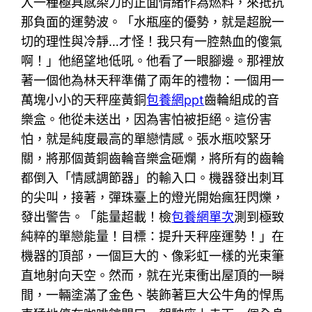
入一種極具感染力的正面情緒作為燃料，來抵抗
那負面的運勢波。「水瓶座的優勢，就是超脫一
切的理性與冷靜…才怪！我只有一腔熱血的傻氣
啊！」他絕望地低吼。他看了一眼腳邊。那裡放
著一個他為林天秤準備了兩年的禮物：一個用一
萬塊小小的天秤座黃銅
包養網ppt
齒輪組成的音
樂盒。他從未送出，因為害怕被拒絕。這份害
怕，就是純度最高的單戀情感。張水瓶咬緊牙
關，將那個黃銅齒輪音樂盒砸爛，將所有的齒輪
都倒入「情感調節器」的輸入口。機器發出刺耳
的尖叫，接著，彈珠臺上的燈光開始瘋狂閃爍，
發出警告。「能量超載！檢
包養網單次
測到極致
純粹的單戀能量！目標：提升天秤座運勢！」在
機器的頂部，一個巨大的、像彩虹一樣的光束筆
直地射向天空。然而，就在光束衝出屋頂的一瞬
間，一輛塗滿了金色、裝飾著巨大公牛角的悍馬