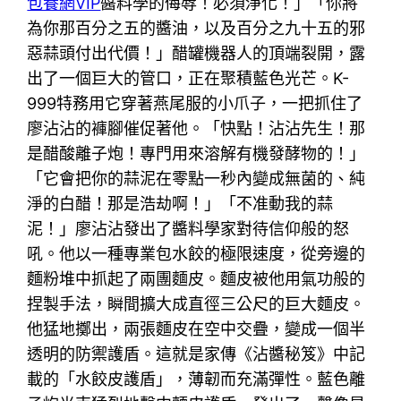
包養網VIP
醬料學的侮辱！必須淨化！」「你將
為你那百分之五的醬油，以及百分之九十五的邪
惡蒜頭付出代價！」醋罐機器人的頂端裂開，露
出了一個巨大的管口，正在聚積藍色光芒。K-
999特務用它穿著燕尾服的小爪子，一把抓住了
廖沾沾的褲腳催促著他。「快點！沾沾先生！那
是醋酸離子炮！專門用來溶解有機發酵物的！」
「它會把你的蒜泥在零點一秒內變成無菌的、純
淨的白醋！那是浩劫啊！」「不准動我的蒜
泥！」廖沾沾發出了醬料學家對待信仰般的怒
吼。他以一種專業包水餃的極限速度，從旁邊的
麵粉堆中抓起了兩團麵皮。麵皮被他用氣功般的
捏製手法，瞬間擴大成直徑三公尺的巨大麵皮。
他猛地擲出，兩張麵皮在空中交疊，變成一個半
透明的防禦護盾。這就是家傳《沾醬秘笈》中記
載的「水餃皮護盾」，薄韌而充滿彈性。藍色離