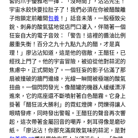
套的爪子優雅地一揮：「沒時間了，沾沾先生！
宇宙水餃快要拉肚子了！我們必須在你被醋酸離
子炮鎖定前離開
包養
！」話音未落，一股極致尖
銳、刺鼻的酸氣猛地從店門口灌入，伴隨著一個
狂妄自大的電子音效：「警告！這裡的醬油比例
嚴重失衡！百分之九十九點九九的醋，才是真
理！」廖沾沾知道，這是他的宿敵，王醋狂，已
經找上門了。他的宇宙冒險，被迫從他對蒜泥的
焦慮中，正式開始了。一個狂妄的影子佔滿了那
扇被撞破的牆門邊緣，光線一瞬間被極端的酸氣
扭曲。一個閃閃發光、像醋罐的機器人緩緩漂浮
進來，它的底座還不斷噴射著白色醋霧。它身上
掛著「醋狂派大勝利」的霓虹燈牌，閃爍得讓人
眼睛發疼，同時發出警報。王醋狂的聲音再次響
起，這次帶著金屬回音的嘲弄，刺耳得像是磨砂
紙。「廖沾沾！你那充滿腐敗氣味的蒜泥，是對