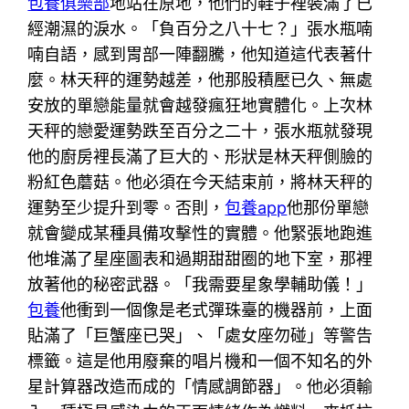
包養俱樂部
地站在原地，他們的鞋子裡裝滿了已
經潮濕的淚水。「負百分之八十七？」張水瓶喃
喃自語，感到胃部一陣翻騰，他知道這代表著什
麼。林天秤的運勢越差，他那股積壓已久、無處
安放的單戀能量就會越發瘋狂地實體化。上次林
天秤的戀愛運勢跌至百分之二十，張水瓶就發現
他的廚房裡長滿了巨大的、形狀是林天秤側臉的
粉紅色蘑菇。他必須在今天結束前，將林天秤的
運勢至少提升到零。否則，
包養app
他那份單戀
就會變成某種具備攻擊性的實體。他緊張地跑進
他堆滿了星座圖表和過期甜甜圈的地下室，那裡
放著他的秘密武器。「我需要星象學輔助儀！」
包養
他衝到一個像是老式彈珠臺的機器前，上面
貼滿了「巨蟹座已哭」、「處女座勿碰」等警告
標籤。這是他用廢棄的唱片機和一個不知名的外
星計算器改造而成的「情感調節器」。他必須輸