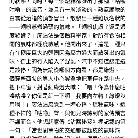
的狀態，同時，每一個燈箱都發出了那種「咕嚕
咕嚕」的聲音，並且有一層淡淡的、熱氣騰騰的
白霧從燈箱的頂部冒出，散發出一種難以名狀的
——麵粉蒸煮過頭的氣味。「麵粉焦慮？還是過
度發酵？」廖沾沾是個醬料學家，對所有食物相
關的氣味都極度敏感。他聞出來了，這是一種只
有在極度巨大的麵團因為壓力過大而散發出的氣
味。街上的行人陷入了混亂。汽車不知道該走還
是該停，因為無論從哪個方向看，都是綠燈。一
個穿著西裝的男人小心翼翼地把車停在路中央，
搖下車窗，對著紅綠燈大喊：「喂！你為什麼咕
嚕咕嚕？你倒是紅一下啊！我要向左轉！綠燈沒
用啊！」廖沾沾感覺到一陣心悸。這種氣味，這
種不祥的「咕嚕」聲，與他兒時聽到的家傳預言
不謀而合。他想起家傳《沾醬秘笈》裡記載的第
一句：「當世間萬物的交通都被麵皮的氣味籠