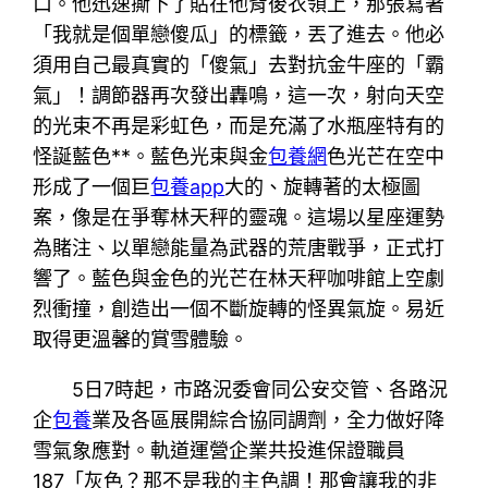
口。他迅速撕下了貼在他背後衣領上，那張寫著
「我就是個單戀傻瓜」的標籤，丟了進去。他必
須用自己最真實的「傻氣」去對抗金牛座的「霸
氣」！調節器再次發出轟鳴，這一次，射向天空
的光束不再是彩虹色，而是充滿了水瓶座特有的
怪誕藍色**。藍色光束與金
包養網
色光芒在空中
形成了一個巨
包養app
大的、旋轉著的太極圖
案，像是在爭奪林天秤的靈魂。這場以星座運勢
為賭注、以單戀能量為武器的荒唐戰爭，正式打
響了。藍色與金色的光芒在林天秤咖啡館上空劇
烈衝撞，創造出一個不斷旋轉的怪異氣旋。易近
取得更溫馨的賞雪體驗。
5日7時起，市路況委會同公安交管、各路況
企
包養
業及各區展開綜合協同調劑，全力做好降
雪氣象應對。軌道運營企業共投進保證職員
187「灰色？那不是我的主色調！那會讓我的非