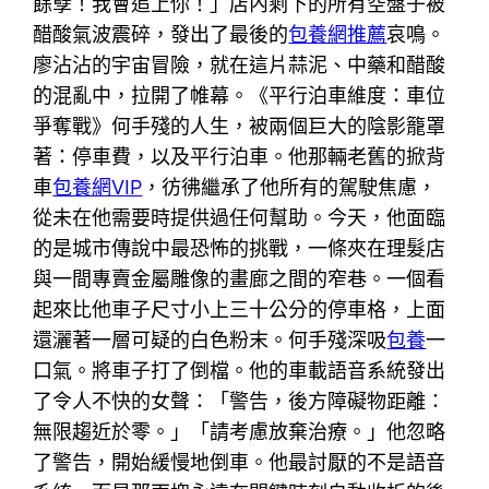
餘孽！我會追上你！」店內剩下的所有空盤子被
醋酸氣波震碎，發出了最後的
包養網推薦
哀鳴。
廖沾沾的宇宙冒險，就在這片蒜泥、中藥和醋酸
的混亂中，拉開了帷幕。《平行泊車維度：車位
爭奪戰》何手殘的人生，被兩個巨大的陰影籠罩
著：停車費，以及平行泊車。他那輛老舊的掀背
車
包養網VIP
，彷彿繼承了他所有的駕駛焦慮，
從未在他需要時提供過任何幫助。今天，他面臨
的是城市傳說中最恐怖的挑戰，一條夾在理髮店
與一間專賣金屬雕像的畫廊之間的窄巷。一個看
起來比他車子尺寸小上三十公分的停車格，上面
還灑著一層可疑的白色粉末。何手殘深吸
包養
一
口氣。將車子打了倒檔。他的車載語音系統發出
了令人不快的女聲：「警告，後方障礙物距離：
無限趨近於零。」「請考慮放棄治療。」他忽略
了警告，開始緩慢地倒車。他最討厭的不是語音