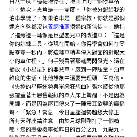
百八十度，穩穩地停在了地面上的一個停車格
中。這次，夾角是——零度。「你被分配給我的
泊車學徒了。如果泊車是一種宗教，你就是那個
連方向盤都沒
包養網推薦
摸過的新信徒。」她指
了指旁邊一輛像是巨型嬰兒車的改造車：「這是
你的訓練工具，從現在開始，你得學會如何在零
點零零一秒內，將這輛車精準停入對面的針眼大
小的車位裡。」何手殘看著那輛閃閃發光、還在
播放《小星星》的嬰兒車，感到一陣眩暈。泊車
維度的生活，比他想象中還要無理頭一百萬倍。
《失控的星座運勢與單戀狂想曲》張水瓶從他那
張覆蓋著七層舊報紙的單人床上驚醒，不是因為
鬧鐘，而是因為屋頂傳來了一陣震耳欲聾的廣播
聲。「緊急！緊急！今日星座運勢超級大修正！
所有天秤座請注意！由於月球剛剛打了一個噴
嚏，您的戀愛機率從昨日的百分之九十九點九，