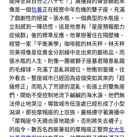
陡降至負百分之八十七！」廣播員的聲音聽起來
像是一個
包養
正在經歷中年危機的雙子座，充滿
了戲劇性的絕望。張水瓶，一個典型的水瓶座，
立刻感到一陣恐慌，這是他患有「星座預報壓力
症候群」後的標準反應。他單戀著住在隔壁棟、
經營一家「平衡美學」咖啡館的林天秤。林天秤
完美得像是從黃金分割線中走出來的藝術品。而
張水瓶的人生，則像一團被獅子座暴君隨意亂踢
的毛線球，充滿了混亂與錯位。他衝到窗邊，往
外看去。整座城市已經因為這個突如其來的「超
級修正」而陷入了荒謬的混亂。街道上的雙魚座
們，開始不受控制地流下鹹鹹的海水淚，他們無
法停止地哭泣，導致城市低窪處已經形成了小型
潟湖。那些摩羯座的上班族，嚴格遵守著廣播中
「摩羯座今天適合原地踏步，否則將失去襪子」
的指令。數百名西裝筆挺的摩羯座正整齊
女大生