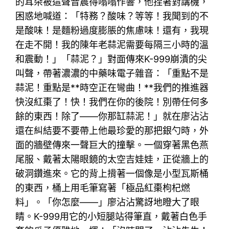
的耳朵被這聲音震得嗡嗡作響，他捏著對講機，
困惑地喊道：「特務？酸味？等等！我聞到的不
是酸味！是麵粉過度膨脹的焦慮味！還有，我現
在走不開！我的陳年老蒜泥需要每隔三小時的溫
和震動！」「蒜泥？」對面傳來K-999崩潰的尖
叫聲，帶著濃濃的中藥味電子雜音：「重點不是
蒜泥！重點是**時空正在彎曲！**我們的推進器
快沒紅棗了！快！我們在你的後院！別帶任何多
餘的東西！除了——你那缸蒜泥！」就在廖沾沾
還在糾結要不要帶上他最珍愛的那把銀勺時，外
面的牆壁傳來一聲巨大的撞擊。一個穿著黑色燕
尾服、戴著太陽眼鏡的太空吉娃娃，正從牆上的
破洞鑽進來。它的背上揹著一個像是小型瓦斯桶
的東西，桶上用毛筆寫著「極品紅棗枸杞燃
料」。「你怎麼——」廖沾沾驚訝地瞪大了眼
睛。K-999用它的小短腿站得筆直，戴著白色手