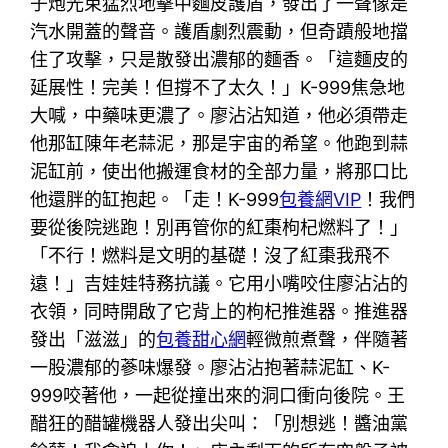
子炮光束猛烈地擊中麵皮護盾，發出了一聲像是
汽水開蓋的聲音。護盾劇烈震動，但奇蹟般地擋
住了攻擊，只是散發出濃郁的麵香。「這麵皮的
延展性！完美！但撐不了太久！」K-999焦急地
大喊，中藥味更濃了。廖沾沾知道，他必須帶走
他那缸陳年老蒜泥，那是宇宙的希望。他跑到蒜
泥缸前，使出他搬運食材的全部力量，將那口比
他還胖的缸抱起。「走！K-999
包養網VIP
！我們
要從後院逃跑！別再管你的紅棗枸杞燃料了！」
「不行！燃料是文明的基礎！沒了紅棗我飛不
遠！」吉娃娃特務抗議。它用小嘴咬住廖沾沾的
衣領，同時開啟了它背上的枸杞推進器。推進器
發出「滋滋」的
包養甜心網
輕微煎煮聲，伴隨著
一股濃郁的蔘味爆發。廖沾沾抱著蒜泥缸、K-
999咬著他，一起從撞出來的洞口衝向後院。王
醋狂的醋罐機器人發出尖叫：「別想逃！醬油黨