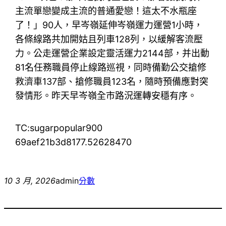
主流單戀變成主流的普通愛戀！這太不水瓶座
了！」90人，早岑嶺延伸岑嶺運力運營1小時，
各條線路共加開姑且列車128列，以緩解客流壓
力。公走運營企業設定靈活運力2144部，并出動
81名任務職員停止線路巡視，同時備勤公交搶修
救濟車137部、搶修職員123名，隨時預備應對突
發情形。昨天早岑嶺全市路況運轉安穩有序。
TC:sugarpopular900
69aef21b3d8177.52628470
10 3 月, 2026
admin
分數