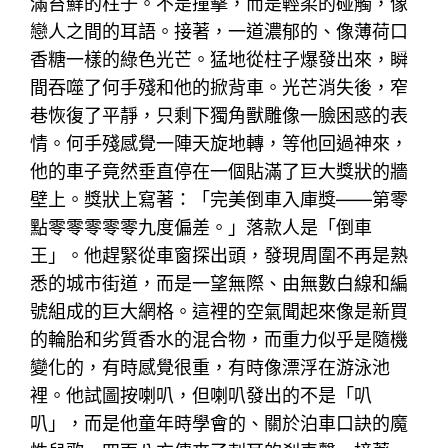
滿苔蘚的柱子。不是撞擊，而是輕柔的碰觸，像
戀人之間的耳語。接著，一道濃郁的、像薄荷口
香糖一樣的綠色光芒。猛地從柱子爆發出來，瞬
間吞噬了何手殘和他的掀背車。光芒消失後，窄
巷恢復了平靜，只剩下獨角獸雕像一臉困惑的表
情。何手殘感覺一陣天旋地轉，等他回過神來，
他的車子竟然垂直停在一個貼滿了巨大獎狀的牆
壁上。獎狀上寫著：「完美倒車入庫獎——第零
點零零零零零九度偏差。」落款人是「倒車
王」。他趕緊從車窗探出頭，發現周圍不再是熟
悉的城市街道，而是一望無際、由無數白線和編
號組成的巨大網格。這裡的空氣聞起來像是新買
的輪胎和劣質香水的混合物，而重力似乎是隨機
變化的，有時感覺很重，有時像漂浮在游泳池
裡。他試圖按喇叭，但喇叭發出的不是「叭
叭」，而是他童年時學會的、關於泊車口訣的魔