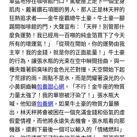
車猛地停在咖啡館門口。駕駛座上走下一個全身
肌肉、戴著鑽石項圈的男人，那人正是林天秤的
狂熱追求者——金牛座霸總牛土豪。牛土豪一腳
踢開咖啡館的門，大聲宣布：「天秤！別管那什
麼負運勢！我已經用一百噸的純金箔買下了今天
所有的壞運氣！」「從現在開始，你的運勢由我
主宰！我的金錢，就是你的正面能量！」牛土豪
的行為，讓張水瓶的光束在空中瞬間扭曲，與一
種夾雜著銅臭味的金色光芒對撞。天空開始下起
了荒謬的雨。雨點不是水，而是閃耀著淚光的小
小黃銅齒輪
包養甜心網
。「不行！金牛座的物質
力量太強了！我的單戀被汙染了！」張水瓶大
喊。他知道
包養網
，如果牛土豪的物質力量勝
出，林天秤將會被困在一個充滿金錢和俗氣的虛
假愛情裡，而他將永遠失去機會。張水瓶看向那
機器，還剩下最後一個可以輸入的「情緒燃料」