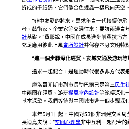
折成的千紙鶴，它們像金色蝗蟲一樣飛向天空
“非中友愛的將來，需求年青一代接續傳承
者、藝術家、企業家等交通往來；要讓兩邊青
計
基礎。”費耶說，中國在成長進步前輩技巧方
充足應用彼此上風
會所設計
并保存本身文明特
“進一個步驟深化經貿、友城交通及游玩等
追求一起配合，是運動時代很多非方代表
摩洛哥菲斯市副市長勒巴爾已是第三
民生
中兩國在經貿、游玩
禪風室內設計
等範疇深化
基本深摯。我們等待與中國城市進一個步驟深
本年5月1日起，中國對53個非洲建交國
長迪烏夫說：“
空間心理學
非中互利一起配合的