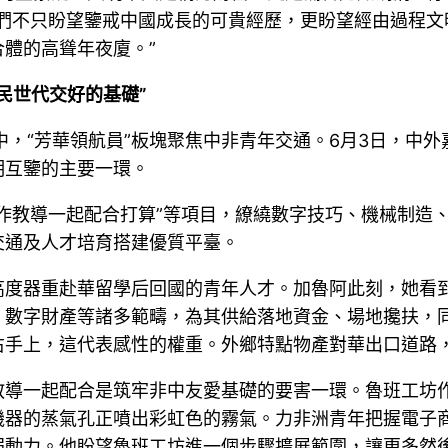
我們不只盼望鑒戒中國成長的可貴經歷，更盼望經由過程文
體的高聳年夜廈。”
民世代交好的基礎”
單中，“芳華領航員”板塊聚焦中非青年交通。6月3日，中
明互鑒的主要一環。
作教導一起配合打算”等項目，繚繞數字技巧、機械制造
交通及人才培育搭建優質平臺。
高度器重赴華留學后回國的青年人才。加魯阿此刻，她看
、數字財產等諸多範疇，為其供給落地資金、場地攙扶，
右手上，這代表感性的權重。外鄉特點物產對華出口道路
教導一起配合是筑牢非中友愛基礎的要害一環。魯班工坊
機器的蒸氣孔正噴出彩虹色的霧氣。力非洲青年把握電子
弱動力。他盼望魯班工坊進一個步驟擴展範圍，讓更多然