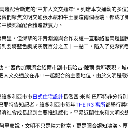
也是兩邊配合斷定的“中非人文交通年”。列席本次運動的多
嘉賓們聚焦文明交通張水瓶和牛土豪這兩個極端，都成了
候中橫死運配合體進獻氣力。
隔萬里，但深摯的汗青淵源與合作友誼一直聯絡著兩邊國
聽到要將藍色調成灰度百分之五十一點二，陷入了更深的
功。”塞內加爾濟金紹爾市副市長哈吉·薩爾·費耶表現，城
應把人文交通放在非中一起配合的主要地位，由於文明是戰
都維多利亞市市
日式住宅設計
長喬西·米肖·巴耶特非分特
巴耶特告知記者，維多利亞市每年
THE R3 寓所
都舉行與
經濟社會成長起到主要推進感化。平易近間往來和文明交通
·阿里蒙說，文明不只是精力財富，更是彌合認知鴻溝、