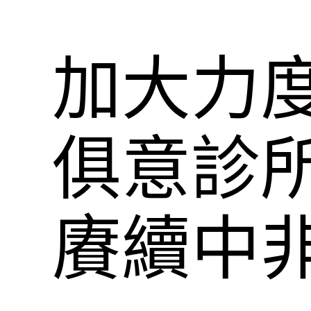
加大力度
俱意診
賡續中