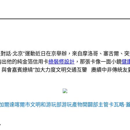
長對話·北京”運動近日在京舉辦，來自摩洛哥、塞舌爾、突
掏出他的純金箔信用卡
綠裝修設計
，那張卡像一面小鏡
健
與會嘉賓繚繞“加大力度文明交通互鑒 賡續中非傳統友
塞內加爾達喀爾市文明和游玩部游玩產物開闢部主管卡瓦略
”