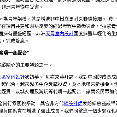
。非洲青年從中受害。
。為青年架橋，就是增進非中樹立更耐久聯絡接觸。”費
年在項目共建和聯袂逐夢的經過歷程中熟悉彼此。“拉緊青
面擁有豐盛經歷，非洲
天母室內設計
國度擁豐年輕化的生
點，完成雙贏。
範疇一起配合”
追蹤關心的主要議題之一。
社區室內設計
次訪華。“每次來華拜訪，我對中國的成長成
一起配合，越來越多中企赴摩投資，為本地帶來新機會。
化經貿、友城交通及游玩等範疇一起配合，讓兩公民眾加
周全實行零關稅舉動，與會非方代
綠設計師
表紛紜熱議該舉
經貿關系實在增進了彼此成長。我們盼望進一個步驟深化