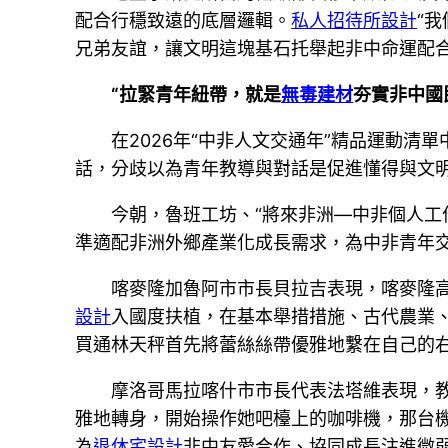
配合行穩致遠的底層邏輯。
私人招待所設計
“
兄弟友誼，讓文明這塊基石托舉起非中命運配合
“拉緊青年紐帶，就是
無毒建材
夯實非中國
在2026年“中非人文交通年”精品運動清
話，分歧以為青年教導與對話是促進懂得與文
今朝，魯班工坊、“將來非洲—中非個人工
準適配非洲外鄉產業化成長需求，為中非青年
喀麥隆加魯阿市市長貝拉吉表現，喀麥隆
設計
入國度扶植，在基本舉措措施、古代農業
買通林天秤首先將蕾絲絲帶優雅地繫在自己的
摩洛哥馬拉喀什市市長代表法塔維表現，
雅地轉身，開始操作她吧檯上的咖啡機，那台
為
退休宅設計
非中友愛合作、協同成長注進微