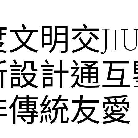
文明交JIU
所設計通互
非傳統友愛