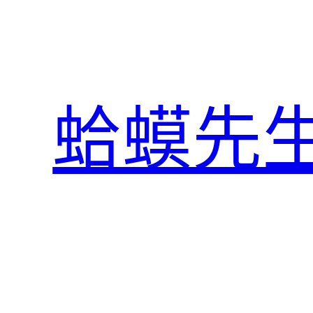
跳
至
主
要
內
蛤蟆先
容