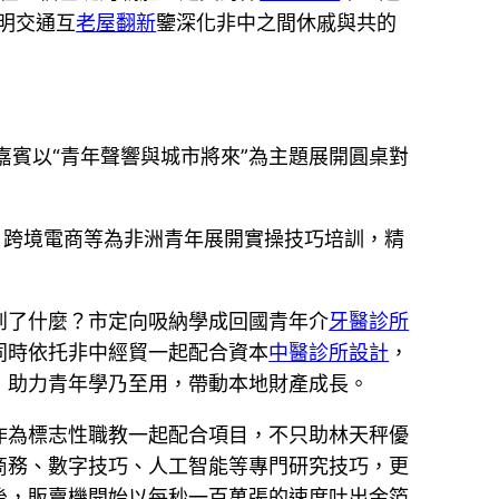
明交通互
老屋翻新
鑒深化非中之間休戚與共的
外嘉賓以“青年聲響與城市將來”為主題展開圓桌對
、跨境電商等為非洲青年展開實操技巧培訓，精
到了什麼？市定向吸納學成回國青年介
牙醫診所
同時依托非中經貿一起配合資本
中醫診所設計
，
，助力青年學乃至用，帶動本地財產成長。
作為標志性職教一起配合項目，不只助林天秤優
商務、數字技巧、人工智能等專門研究技巧，更
後，販賣機開始以每秒一百萬張的速度吐出金箔