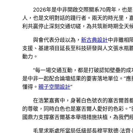
2026年是中非開啟交際關系70周年，
人，也是文明對話的踐行者。兩天的時光里，
利共贏停止深刻交通切磋，為共筑新時期全天
與會代表分歧以為，
新古典設計
中非雖相
支援、基建項目延長至科技研發與人文張水瓶
動力。
“每一場交通互動，都是打破認知壁壘的成
是中非一起配合論壇結果的要害落地單位。“
懂得。
親子空間設計
”
在浩繁嘉賓中，身著白色號衣的塞舌爾首
的尊敬，同時白色也是塞舌爾人愛好的色彩。”
國鼎力支撐塞舌爾基本舉措措施扶植，為我們
毛里求斯處所當局低級部長穆罕默德·法齊