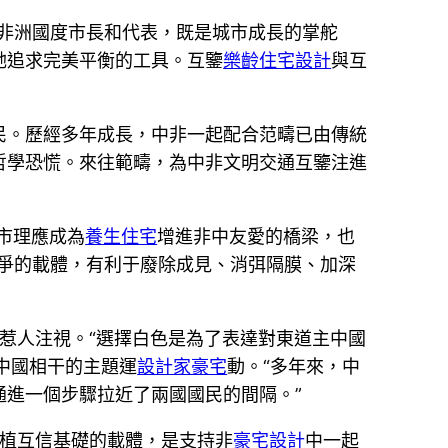
位非洲國度市長和代表，既是城市成長的掌舵
她追求完美平衡的工具。互鑒
樂齡住宅設計
與互
民。歷經多年成長，中非一起配合范疇已由傳統
哲學恐慌。來往範疇，為中非文明交通互鑒注進
市理應成為
養生住宅
增進非中友愛的橋梁，也
爭的載體，有利于廢除成見、消弭隔膜、加深
別惹人注視。“選擇白色是為了表達對東道主中國
中國相干的主題運
設計家豪宅
動。“多年來，中
進一個步驟拉近了兩國國民的間隔。”
厚植互信基礎的載體，是支持非
豪宅設計
中一起