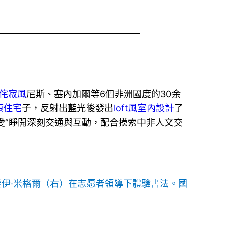
侘寂風
尼斯、塞內加爾等6個非洲國度的30余
康住宅
子，反射出藍光後發出
loft風室內設計
了
愛”睜開深刻交通與互動，配合摸索中非人文交
·蓋伊·米格爾（右）在志愿者領導下體驗書法。國