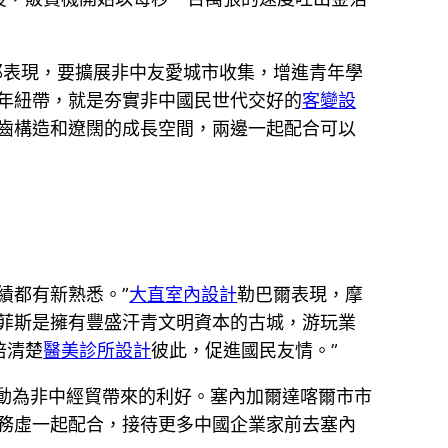
耶表現，要擴展非中友愛城市收集，增進青年學
年紐帶，就是夯實非中國民世代交好的
客變設
齒構造和遼闊的成長空間，兩邊一起配合可以
績都有新熟悉。”
大直室內設計
勒巴爾表現，摩
“菲斯是擁有豐盛汗青文明資本的古城，游玩業
倍清楚
醫美診所設計
彼此，促進國民友情。”
動為非中經貿帶來的利好。塞內加爾達喀爾市市
務虛一起配合，接待更多中國企業家前去塞內