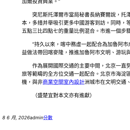
加爾投資興業。”
突尼斯托澤爾市當局秘書長納賽爾說，托
本，多措并舉吸引更多中國游客到訪。同時，
五點三比四點七的重量比例混合。市進一個步
“持久以來，喀中務虛一起配合為加魯阿
益做法帶回喀麥隆，推進加魯阿市文明、游玩與
作為展開國際交通的主要中間，北京一直
旅等範疇的全方位交通一起配合。北京市海淀區
機，與非
商業空間室內設計
洲城市在文明交通
（盛楚宜對本文亦有進獻）
8 6 月, 2026
admin
分數