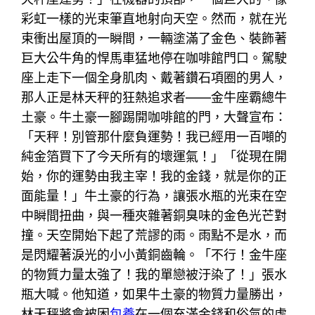
彩虹一樣的光束筆直地射向天空。然而，就在光
束衝出屋頂的一瞬間，一輛塗滿了金色、裝飾著
巨大公牛角的悍馬車猛地停在咖啡館門口。駕駛
座上走下一個全身肌肉、戴著鑽石項圈的男人，
那人正是林天秤的狂熱追求者——金牛座霸總牛
土豪。牛土豪一腳踢開咖啡館的門，大聲宣布：
「天秤！別管那什麼負運勢！我已經用一百噸的
純金箔買下了今天所有的壞運氣！」「從現在開
始，你的運勢由我主宰！我的金錢，就是你的正
面能量！」牛土豪的行為，讓張水瓶的光束在空
中瞬間扭曲，與一種夾雜著銅臭味的金色光芒對
撞。天空開始下起了荒謬的雨。雨點不是水，而
是閃耀著淚光的小小黃銅齒輪。「不行！金牛座
的物質力量太強了！我的單戀被汙染了！」張水
瓶大喊。他知道，如果牛土豪的物質力量勝出，
林天秤將會被困
包養
在一個充滿金錢和俗氣的虛