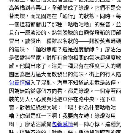
高架橋到巷弄口，全部變成了綠燈。它們不是交
替閃爍，而是固定在「通行」的狀態，同時，每
一個燈箱都發出了那種「咕嚕咕嚕」的聲音，並
且有一層淡淡的、熱氣騰騰的白霧從燈箱的頂部
冒出，散發出一種難以名狀的——麵粉蒸煮過頭
的氣味。「麵粉焦慮？還是過度發酵？」廖沾沾
是個醬料學家，對所有食物相關的氣味都極度敏
感。他聞出來了，這是一種只有在極度巨大的麵
團因為壓力過大而散發出的氣味。街上的行人陷
包養情婦
入了混亂。汽車不知道該走還是該停，
因為無論從哪個方向看，都是綠燈。一個穿著西
裝的男人小心翼翼地把車停在路中央，搖下車
窗，對著紅綠燈大喊：「喂！你為什麼咕嚕咕
嚕？你倒是紅一下啊！我要向左轉！綠燈沒用
啊！」廖沾沾感覺
包養感情
到一陣心悸。這種氣
味，這種不祥的「咕嚕」聲，與他兒時聽到的家