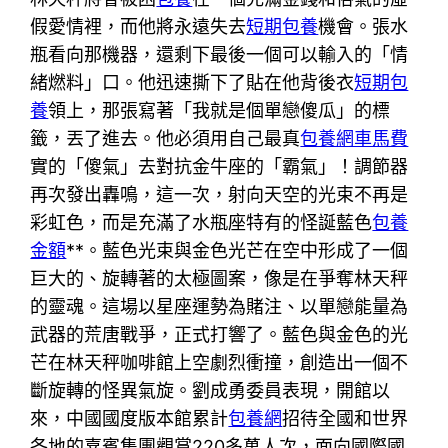
假愛情裡，而他將永遠失去
短期包養
機會。張水
瓶看向那機器，還剩下最後一個可以輸入的「情
緒燃料」口。他迅速撕下了貼在他背後衣
短期包
養
領上，那張寫著「我就是個單戀傻瓜」的標
籤，丟了進去。他必須用自己最真
包養網車馬費
實的「傻氣」去對抗金牛座的「霸氣」！調節器
再次發出轟鳴，這一次，射向天空的光束不再是
彩虹色，而是充滿了水瓶座特有的怪誕藍色
包養
金額
**。藍色光束與金色光芒在空中形成了一個
巨大的、旋轉著的太極圖案，像是在爭奪林天秤
的靈魂。這場以星座運勢為賭注、以單戀能量為
武器的荒唐戰爭，正式打響了。藍色與金色的光
芒在林天秤咖啡館上空劇烈衝撞，創造出一個不
斷旋轉的怪異氣旋。劉成勇委員表現，開館以
來，中國國度版本館累計
包養網
招待全國和世界
各地的嘉賓集團觀賞220多萬人次，面向國際國