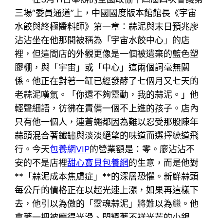
三場“委員通道”上，中國國度版本館館長《宇宙
水餃與終極醬料師》第一章：蒜泥與末日預兆廖
沾沾坐在他那間被稱為「宇宙水餃中心」的店
裡，但這間店的外觀更像是一個被遺棄的藍色塑
膠棚，與「宇宙」或「中心」這兩個詞毫無關
係。他正在對著一缸已經發酵了七個月又七天的
老蒜泥嘆氣。「你還不夠靈動，我的蒜泥。」他
輕聲細語，彷彿在責備一個不上進的孩子。店內
只有他一個人，連蒼蠅都因為難以忍受那股陳年
蒜頭混合著鐵鏽與淡淡絕望的味道而選擇繞道飛
行。今天
包養網VIP
的營業額是：零。廖沾沾不
安的不是店裡
甜心寶貝包養網
的生意，而是他對
**「蒜泥成本焦慮症」**的深層恐懼。新鮮蒜頭
每公斤的價格正在以超光速上漲，如果再這樣下
去，他引以為傲的「靈魂蒜泥」將難以為繼。他
拿著一把被磨得光滑、閃耀著不祥光芒的小銀