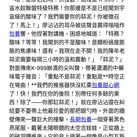
宙水餃聯盟特級特務！你那邊是不是已經聞到宇
宙級的酸味了？我們需要你的蒜泥！你被徵召
了！馬上！」廖沾沾的耳朵被這聲音震得嗡嗡作
包養
響，他捏著對講機，困惑地喊道：「特務？
酸味？等等！我聞到的不是酸味！是麵粉過度膨
脹的焦慮味！還有，我現在走不開！我的陳年老
蒜泥需要每隔三小時的溫和震動！」「蒜泥？」
對面傳來K-999崩潰的尖叫聲，帶著濃濃的中藥
味電子雜音：「重點不是蒜泥！重點是**時空正
在彎曲！**我們的推進器快沒紅棗
包養甜心網
了！快！我們在你的後院！別帶任何多餘的東
西！除了——你那缸蒜泥！」就在廖沾沾還在糾
結要不要帶上他最珍愛的那把銀勺時，外面的牆
壁傳來一聲巨大的撞擊。
長期包養
一個穿著黑色
燕尾服、戴著太陽眼鏡的太空吉娃娃，正從牆上
的破洞鑽進來。它的背上揹著一個像是小型瓦斯