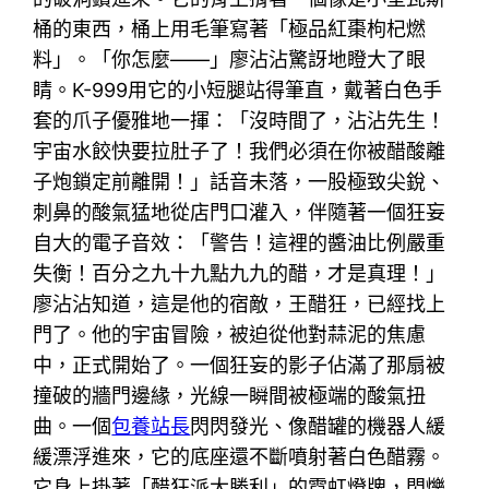
桶的東西，桶上用毛筆寫著「極品紅棗枸杞燃
料」。「你怎麼——」廖沾沾驚訝地瞪大了眼
睛。K-999用它的小短腿站得筆直，戴著白色手
套的爪子優雅地一揮：「沒時間了，沾沾先生！
宇宙水餃快要拉肚子了！我們必須在你被醋酸離
子炮鎖定前離開！」話音未落，一股極致尖銳、
刺鼻的酸氣猛地從店門口灌入，伴隨著一個狂妄
自大的電子音效：「警告！這裡的醬油比例嚴重
失衡！百分之九十九點九九的醋，才是真理！」
廖沾沾知道，這是他的宿敵，王醋狂，已經找上
門了。他的宇宙冒險，被迫從他對蒜泥的焦慮
中，正式開始了。一個狂妄的影子佔滿了那扇被
撞破的牆門邊緣，光線一瞬間被極端的酸氣扭
曲。一個
包養站長
閃閃發光、像醋罐的機器人緩
緩漂浮進來，它的底座還不斷噴射著白色醋霧。
它身上掛著「醋狂派大勝利」的霓虹燈牌，閃爍