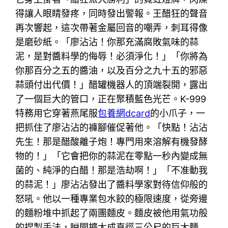
得讓人眼睛發疼，同時發出警報。王醋狂的聲音
再次響起，這次帶著金屬回音的嘲弄，刺耳得像
是磨砂紙。「廖沾沾！你那充滿腐敗氣味的蒜
泥，是對醬料學的侮辱！必須淨化！」「你將為
你那百分之五的醬油，以及百分之九十五的邪惡
蒜頭付出代價！」醋罐機器人的頂端裂開，露出
了一個巨大的管口，正在聚積藍色光芒。K-999
特務用它穿著燕尾服
包養網dcard
的小爪子，一
把抓住了廖沾沾的褲腳催促著他。「快點！沾沾
先生！那是醋酸離子炮！專門用來溶解有機發酵
物的！」「它會把你的蒜泥在零點一秒內變成無
菌的、純淨的白醋！那是浩劫啊！」「不准動我
的蒜泥！」廖沾沾發出了醬料學家對待信仰般的
怒吼。他以一種專業包水餃的極限速度，從旁邊
的麵粉堆中抓起了兩團麵皮。麵皮被他用氣功般
的捏製手法，瞬間擴大成直徑三公尺的巨大麵