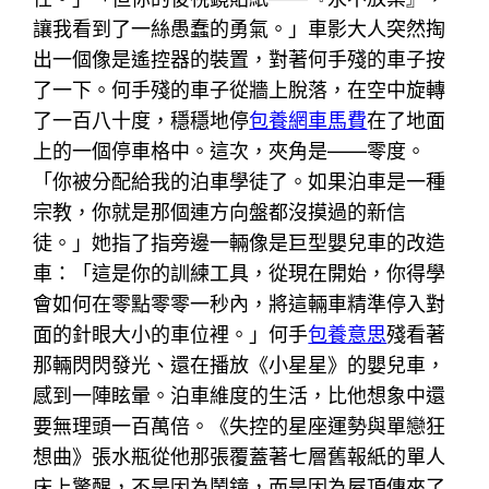
讓我看到了一絲愚蠢的勇氣。」車影大人突然掏
出一個像是遙控器的裝置，對著何手殘的車子按
了一下。何手殘的車子從牆上脫落，在空中旋轉
了一百八十度，穩穩地停
包養網車馬費
在了地面
上的一個停車格中。這次，夾角是——零度。
「你被分配給我的泊車學徒了。如果泊車是一種
宗教，你就是那個連方向盤都沒摸過的新信
徒。」她指了指旁邊一輛像是巨型嬰兒車的改造
車：「這是你的訓練工具，從現在開始，你得學
會如何在零點零零一秒內，將這輛車精準停入對
面的針眼大小的車位裡。」何手
包養意思
殘看著
那輛閃閃發光、還在播放《小星星》的嬰兒車，
感到一陣眩暈。泊車維度的生活，比他想象中還
要無理頭一百萬倍。《失控的星座運勢與單戀狂
想曲》張水瓶從他那張覆蓋著七層舊報紙的單人
床上驚醒，不是因為鬧鐘，而是因為屋頂傳來了