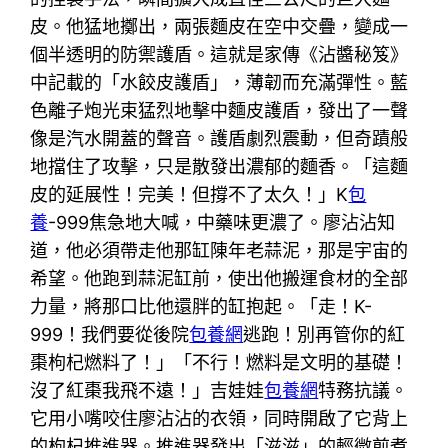
皮。他猛地擲出，兩張麵皮在空中交疊，變成一
個半透明的防禦護盾。這就是家傳《沾醬秘笈》
中記載的「水餃皮護盾」，薄韌而充滿彈性。藍
色離子炮光束猛烈地擊中麵皮護盾，發出了一聲
像是汽水開蓋的聲音。護盾劇烈震動，但奇蹟般
地擋住了攻擊，只是散發出濃郁的麵香。「這麵
皮的延展性！完美！但撐不了太久！」K
包
養
-999焦急地大喊，中藥味更濃了。廖沾沾知
道，他必須帶走他那缸陳年老蒜泥，那是宇宙的
希望。他跑到蒜泥缸前，使出他搬運食材的全部
力量，將那口比他還胖的缸抱起。「走！K-
999！我們要從後院
包養網
逃跑！別再管你的紅
棗枸杞燃料了！」「不行！燃料是文明的基礎！
沒了紅棗我飛不遠！」吉娃娃
包養網
特務抗議。
它用小嘴咬住廖沾沾的衣領，同時開啟了它背上
的枸杞推進器。推進器發出「滋滋」的輕微煎煮