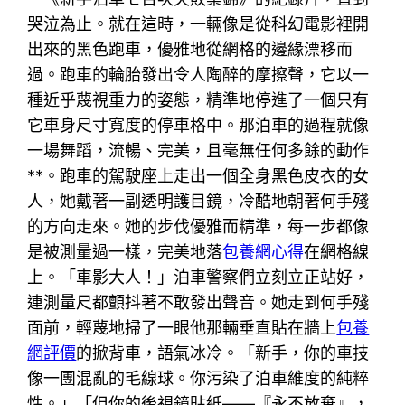
哭泣為止。就在這時，一輛像是從科幻電影裡開
出來的黑色跑車，優雅地從網格的邊緣漂移而
過。跑車的輪胎發出令人陶醉的摩擦聲，它以一
種近乎蔑視重力的姿態，精準地停進了一個只有
它車身尺寸寬度的停車格中。那泊車的過程就像
一場舞蹈，流暢、完美，且毫無任何多餘的動作
**。跑車的駕駛座上走出一個全身黑色皮衣的女
人，她戴著一副透明護目鏡，冷酷地朝著何手殘
的方向走來。她的步伐優雅而精準，每一步都像
是被測量過一樣，完美地落
包養網心得
在網格線
上。「車影大人！」泊車警察們立刻立正站好，
連測量尺都顫抖著不敢發出聲音。她走到何手殘
面前，輕蔑地掃了一眼他那輛垂直貼在牆上
包養
網評價
的掀背車，語氣冰冷。「新手，你的車技
像一團混亂的毛線球。你污染了泊車維度的純粹
性。」「但你的後視鏡貼紙——『永不放棄』，