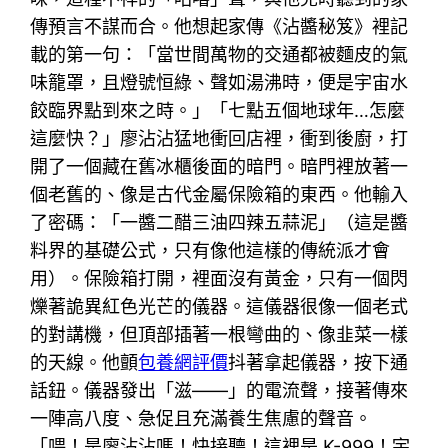
傳預言不謀而合。他想起家傳《沾醬秘笈》裡記
載的第一句：「當世間萬物的交通都被麵皮的氣
味籠罩，且燈號恒綠、聲如湯沸時，便是宇宙水
餃臨界點到來之時。」「七點五個地球年…怎麼
這麼快？」廖沾沾猛地衝回店裡，衝到後廚，打
開了一個藏在舊冰櫃後面的暗門。暗門裡放著一
個老舊的、像是古代金屬保險箱的東西。他輸入
了密碼：「一醬二醋三油四辣五蒜泥」（這是醬
料界的基礎公式，只有像他這樣的傳統派才會
用）。保險箱打開，裡面沒有黃金，只有一個閃
爍著詭異紅色光芒的儀器。這儀器很像一個老式
的對講機，但頂部插著一根彎曲的、像韭菜一樣
的天線。他顫
包養網評價
抖著拿起儀器，按下通
話鈕。儀器發出「滋——」的電流聲，接著傳來
一陣高八度、急促且充滿養生焦慮的聲音。
「喂！是廖沾沾嗎！快接聽！這裡是 K-999！宇