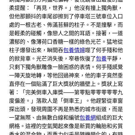
柔提醒：「再見，世界。」他沒有撞上獨角獸，
但他那顫抖的車尾卻擦到了停車塔三號車位入口
處的一根古老、佈滿苔蘚的柱子。不是撞擊，而
是輕柔的碰觸，像戀人之間的耳語。接著，一道
濃郁的、像薄荷口香糖一樣的綠色光芒。猛地從
柱子爆發出來，瞬間吞
包養情婦
噬了何手殘和他
的掀背車。光芒消失後，窄巷恢復了
包養
平靜，
只剩下獨角獸雕像一臉困惑的表情。何手殘感覺
一陣天旋地轉，等他回過神來，他的車子竟然垂
直停在一個貼滿了巨大獎狀的牆壁上。獎狀上寫
著：「完美倒車入庫獎——第零點零零零零零九
度偏差。」落款人是「倒車王」。他趕緊從車窗
探出頭，發現周圍不再是熟悉的城市街道，而是
一望無際、由無數白線和編號
包養網
組成的巨大
網格。這裡的空氣聞起來像是新買的輪胎和劣質
香水的混合物，而重力似乎是隨機變化的，有時