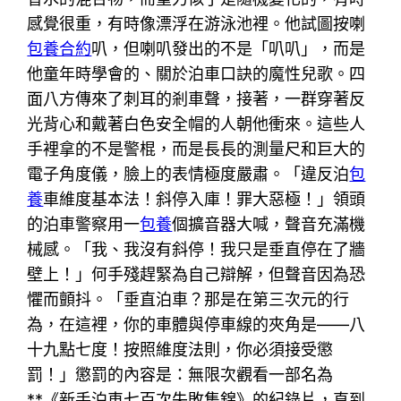
感覺很重，有時像漂浮在游泳池裡。他試圖按喇
包養合約
叭，但喇叭發出的不是「叭叭」，而是
他童年時學會的、關於泊車口訣的魔性兒歌。四
面八方傳來了刺耳的剎車聲，接著，一群穿著反
光背心和戴著白色安全帽的人朝他衝來。這些人
手裡拿的不是警棍，而是長長的測量尺和巨大的
電子角度儀，臉上的表情極度嚴肅。「違反泊
包
養
車維度基本法！斜停入庫！罪大惡極！」領頭
的泊車警察用一
包養
個擴音器大喊，聲音充滿機
械感。「我、我沒有斜停！我只是垂直停在了牆
壁上！」何手殘趕緊為自己辯解，但聲音因為恐
懼而顫抖。「垂直泊車？那是在第三次元的行
為，在這裡，你的車體與停車線的夾角是——八
十九點七度！按照維度法則，你必須接受懲
罰！」懲罰的內容是：無限次觀看一部名為
**《新手泊車七百次失敗集錦》的紀錄片，直到