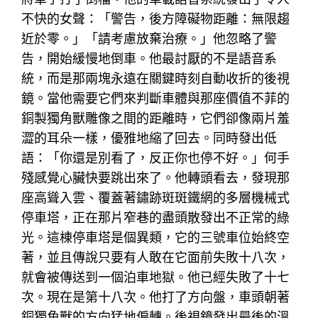
不快的女聲：「警告，後方障礙物距離：無限趨
近於零。」「請考慮放棄治療。」他忽略了警
告，開始緩慢地倒車。他最討厭的不是語音系
統，而是那兩塊永遠在關鍵時刻自動收折的後視
鏡。當他需要它們來判斷車體與那座價值不菲的
銅製獨角獸雕像之間的距離時，它們卻像兩片羞
澀的耳朵一樣，優雅地縮了回去。同時發出低
語：「你還是別看了，反正你也停不好。」何手
殘感覺心臟快要跳出來了。他轉頭看去，發現那
座高聳入雲、覆蓋著鏽跡斑斑鐵網的多層機械式
停車塔，正在那片窄巷的盡頭散發出不正常的綠
光。這棟停車塔是個異類，它的三號車位始終空
著，並且傳說只要有人敢在它面前失敗十八次，
就會被傳送到一個泊車地獄。他已經失敗了十七
次。現在是第十八次。他打了方向盤，車頭朝著
銅獨角獸的方向猛地偏轉。後視鏡發出最後的溫