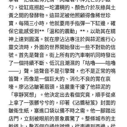
勺，從缸底撈起一坨濃稠的、顏色介於灰綠與土
黃之間的發酵物。這蒜泥被他照顧得像稀世珍
寶，每隔三小時，他就要用手指彈一下缸邊，確
保它能感受到**「溫和的震動」**，以助其在精
神上達到圓滿。就在廖沾沾專注於與蒜泥進行心
靈交流時，外面的世界開始發出一些不對勁的信
號。首先是聲音。街上所有的汽車喇叭同時發出
了一個持續不斷、低沉且潮濕的「咕嚕——咕嚕
——」聲。這聲音不是引擎聲，也不是正常的鳴
笛聲，而像是一個巨大的、消化不良的胃在哀
嚎。廖沾沾皺著眉頭，這嚴重干擾了他蒜泥的
「寧靜冥想」。他決定出去看個究竟，順手從桌
上拿了一張髒兮兮的，印著《沾醬秘笈》封面的
皺衛生紙，塞進口袋以備不時之需。他一腳踏出
店門，立刻被眼前的景象震驚了。整條城市的主
幹道上，數百個交通信號燈，從東邊到西邊，從