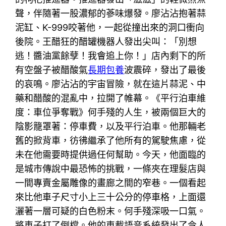
聲，伴隨著一股濃郁的蔘味爆發。廖沾沾抱著蒜
泥缸、K-999咬著他，一起從撞出來的洞口衝向
後院。王醋狂的醋罐機器人發出尖叫：「別想
逃！醬油黨餘孽！我會追上你！」店內剩下的所
有空盤子被醋酸氣
長期包養
波震碎，發出了最後
的哀鳴。廖沾沾的宇宙冒險，就在這片蒜泥、中
藥和醋酸的混亂中，拉開了帷幕。《平行泊車維
度：車位爭奪戰》何手殘的人生，被兩個巨大的
陰影籠罩著：停車費，以及平行泊車。他那輛老
舊的掀背車，彷彿繼承了他所有的駕駛焦慮，從
未在他需要時提供過任何幫助。今天，他面臨的
是城市傳說中最恐怖的挑戰，一條夾在理髮店與
一間專賣金屬雕像的畫廊之間的窄巷。一個看起
來比他車子尺寸小上三十公分的停車格，上面還
灑著一層可疑的白色粉末。何手殘深吸一口氣。
將車子打了倒檔。他的車載語音系統發出了令人