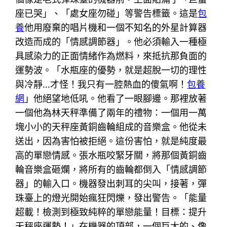
座已哭」、「處女座勿碰」等警告標籤。這是
包
養
他用廢棄的唱片機和一個不知名的外星計算器
改造而成的「情感調節器」。他必須輸入一種極
具感染力的正面情緒作為燃料，來抵抗那負面的
運勢波。「水瓶座的優勢，就是超脫一切的理性
與冷靜…才怪！我只有一腔熱血的傻氣啊！
包養
網
」他絕望地低吼。他看了一眼腳邊。那裡放著
一個他為林天秤準備了兩年的禮物：一個用一萬
塊小小的天秤座黃銅齒輪組成的音樂盒。他從未
送出，因為害怕被拒絕。這份害怕，就是純度最
高的單戀情感。張水瓶咬緊牙關，將那個黃銅齒
輪音樂盒砸爛，將所有的齒輪都倒入「情感調節
器」的輸入口。機器發出刺耳的尖叫，接著，彈
珠臺上的燈光開始瘋狂閃爍，發出警告。「能量
超載！檢測到極致純粹的單戀能量！目標：提升
天秤座運勢！」在機器的頂部，一個巨大的、像