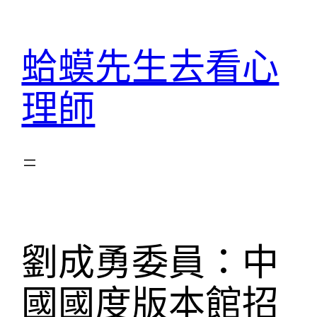
跳
至
蛤蟆先生去看心
主
要
理師
內
容
劉成勇委員：中
國國度版本館招