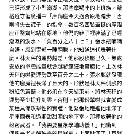
已經形成了小型潟湖。那些摩羯座的上班族，嚴
格遵守著廣播中「摩羯座今天適合原地踏步，否
則將失去襪子」的指令。數百名西裝筆挺的摩羯
座正整齊地站在原地，他們的鞋子裡裝滿了已經
潮濕的淚水。「負百分之八十七？」張水瓶喃喃
自語，感到胃部一陣翻騰，他知道這代表著什
麼。林天秤的運勢越差，他那股積壓已久、無處
安放的單戀能量就會越發瘋狂地實體化。上次林
天秤的戀愛運勢跌至百分之二十，張水瓶就發現
他的廚房裡長滿了巨大的、形狀是林天秤側臉的
粉紅色蘑菇。他必須在今天結束前，將林天秤的
運勢至少提升到零。否則，他那份單戀就會變成
某種具備攻擊性的實體。他緊張地跑進他堆滿了
星座圖表和過期甜甜圈的地下室，那裡放著他的
秘密武器。「我需要星象學輔助儀！」他衝到一
個像是老式彈珠臺的機器前，上面貼滿了「巨蟹