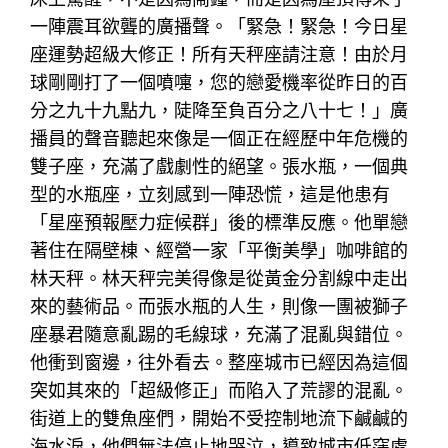
一陣震耳欲聾的廣播聲。「緊急！緊急！今日星
座運勢超級大修正！所有天秤座請注意！由於月
球剛剛打了一個噴嚏，您的戀愛機率從昨日的百
分之九十九點九，陡降至負百分之八十七！」廣
播員的聲音聽起來像是一個正在經歷中年危機的
雙子座，充滿了戲劇性的絕望。張水瓶，一個典
型的水瓶座，立刻感到一陣恐慌，這是他患有
「星座預報壓力症候群」後的標準反應。他單戀
著住在隔壁棟、經營一家「平衡美學」咖啡館的
林天秤。林天秤完美得像是從黃金分割線中走出
來的藝術品。而張水瓶的人生，則像一團被獅子
座暴君隨意亂踢的毛線球，充滿了混亂與錯位。
他衝到窗邊，往外看去。整座城市已經因為這個
突如其來的「超級修正」而陷入了荒謬的混亂。
街道上的雙魚座們，開始不受控制地流下鹹鹹的
海水淚，他們無法停止地哭泣，導致城市低窪處