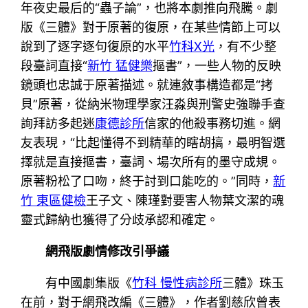
年夜史最后的“蟲子論”，也將本劇推向飛騰。劇
版《三體》對于原著的復原，在某些情節上可以
說到了逐字逐句復原的水平
竹科X光
，有不少整
段臺詞直接“
新竹 猛健樂
摳書”，一些人物的反映
鏡頭也忠誠于原著描述。就連敘事構造都是“拷
貝”原著，從納米物理學家汪淼與刑警史強聯手查
詢拜訪多起迷
康德診所
信家的他殺事務切進。網
友表現，“比起懂得不到精華的瞎胡搞，最明智選
擇就是直接摳書，臺詞、場次所有的墨守成規。
原著粉松了口吻，終于討到口能吃的。”同時，
新
竹 東區健檢
王子文、陳瑾對要害人物葉文潔的魂
靈式歸納也獲得了分歧承認和確定。
網飛版劇情修改引爭議
有中國劇集版《
竹科 慢性病診所
三體》珠玉
在前，對于網飛改編《三體》，作者劉慈欣曾表