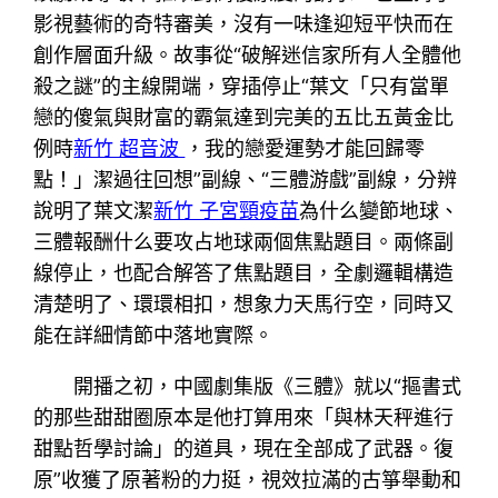
影視藝術的奇特審美，沒有一味逢迎短平快而在
創作層面升級。故事從“破解迷信家所有人全體他
殺之謎”的主線開端，穿插停止“葉文「只有當單
戀的傻氣與財富的霸氣達到完美的五比五黃金比
例時
新竹 超音波
，我的戀愛運勢才能回歸零
點！」潔過往回想”副線、“三體游戲”副線，分辨
說明了葉文潔
新竹 子宮頸疫苗
為什么變節地球、
三體報酬什么要攻占地球兩個焦點題目。兩條副
線停止，也配合解答了焦點題目，全劇邏輯構造
清楚明了、環環相扣，想象力天馬行空，同時又
能在詳細情節中落地實際。
開播之初，中國劇集版《三體》就以“摳書式
的那些甜甜圈原本是他打算用來「與林天秤進行
甜點哲學討論」的道具，現在全部成了武器。復
原”收獲了原著粉的力挺，視效拉滿的古箏舉動和