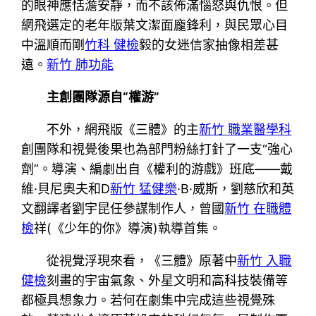
的眼神應恬澹安靜，而不該佈滿惱怒與仇恨。但
網飛選定的老年版葉文潔面龐鋒利，與民眾心目
中溫順而剛
竹科 健檢
毅的女迷信家抽像相差甚
遠。
新竹 肺功能
主創團隊源自“權游”
不外，網飛版《三體》的主
新竹 職業醫學科
創團隊和視覺後果也為部門粉絲打針了一支“強心
劑”。導演、編劇出自《權利的游戲》班底——戴
維·貝尼奧夫和D
新竹 猛健樂
·B·威斯，劉慈欣和英
文翻譯者劉宇昆任參謀制作人，曾國
新竹 在職體
檢
祥(《少年的你》導演)執導首集。
從視覺浮現來看，《三體》原著中
新竹 入職
健檢
刻畫的宇宙氣象、外星文明和高科技裝備等
都極具想象力。若何在劇集中完成這些視覺殊