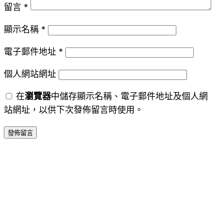
留言
*
顯示名稱
*
電子郵件地址
*
個人網站網址
在
瀏覽器
中儲存顯示名稱、電子郵件地址及個人網
站網址，以供下次發佈留言時使用。