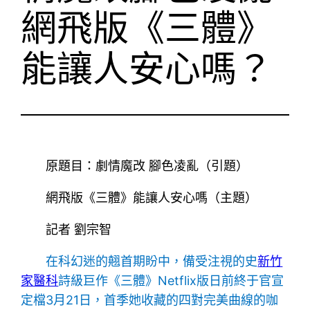
網飛版《三體》
能讓人安心嗎？
原題目：劇情魔改 腳色凌亂（引題）
網飛版《三體》能讓人安心嗎（主題）
記者 劉宗智
在科幻迷的翹首期盼中，備受注視的史
新竹
家醫科
詩級巨作《三體》Netflix版日前終于官宣
定檔3月21日，首季她收藏的四對完美曲線的咖