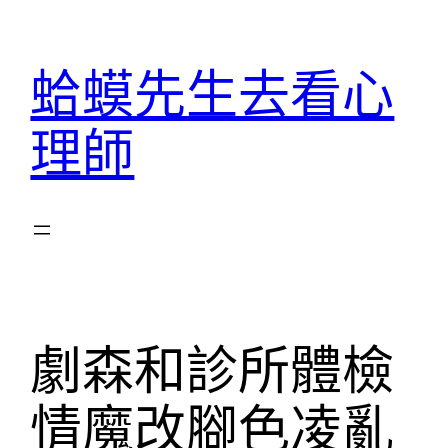
跳
至
蛤蟆先生去看心
主
要
理師
內
容
劇森和診所體檢
情魔改腳色凌亂