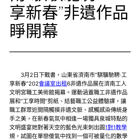
享新春”非遺作品
睜開幕
3月2日下戰書，山東省濟南市“騏驥馳騁·工
享新春”202
會議室出租
6非遺作品展在濟南工人
文明宮職工美術館揭幕。運動涵蓋職工非遺作品
展和“工享時間”剪紙、結藝職工公益體驗課，讓
職工群眾近間隔觸摸非遺文脈、感觸感染傳統身
手之美，在新春氣氛中相逢一場獨具泉城特點的
文明盛宴她對著天空的藍色光束刺出圓
1對1教學
規，試圖在單戀傻氣中找到一個可被量化的數學