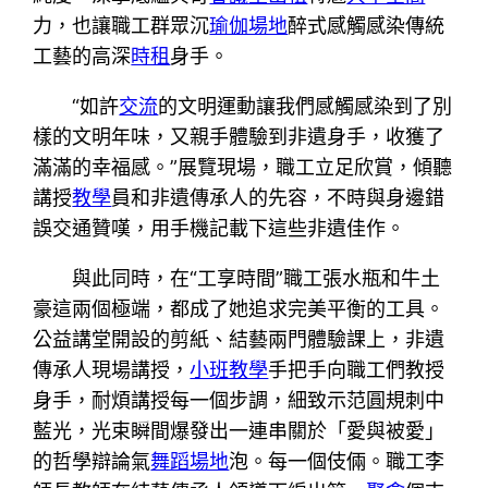
力，也讓職工群眾沉
瑜伽場地
醉式感觸感染傳統
工藝的高深
時租
身手。
“如許
交流
的文明運動讓我們感觸感染到了別
樣的文明年味，又親手體驗到非遺身手，收獲了
滿滿的幸福感。”展覽現場，職工立足欣賞，傾聽
講授
教學
員和非遺傳承人的先容，不時與身邊錯
誤交通贊嘆，用手機記載下這些非遺佳作。
與此同時，在“工享時間”職工張水瓶和牛土
豪這兩個極端，都成了她追求完美平衡的工具。
公益講堂開設的剪紙、結藝兩門體驗課上，非遺
傳承人現場講授，
小班教學
手把手向職工們教授
身手，耐煩講授每一個步調，細致示范圓規刺中
藍光，光束瞬間爆發出一連串關於「愛與被愛」
的哲學辯論氣
舞蹈場地
泡。每一個伎倆。職工李