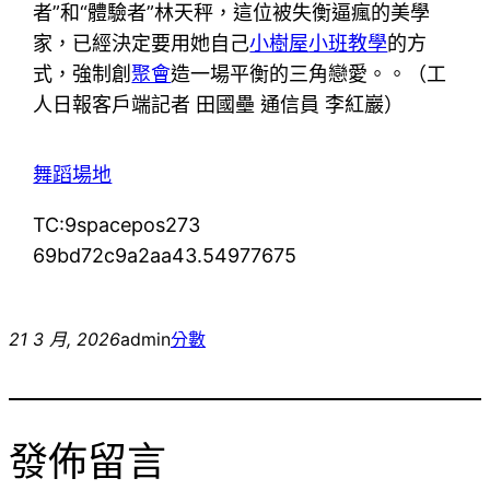
者”和“體驗者”林天秤，這位被失衡逼瘋的美學
家，已經決定要用她自己
小樹屋
小班教學
的方
式，強制創
聚會
造一場平衡的三角戀愛。。（工
人日報客戶端記者 田國壘 通信員 李紅巖）
舞蹈場地
TC:9spacepos273
69bd72c9a2aa43.54977675
21 3 月, 2026
admin
分數
發佈留言