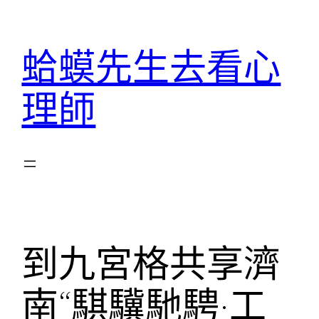
跳
至
蛤蟆先生去看心
主
要
理師
內
容
到九宮格共享濟
南“騏驥馳騁·工