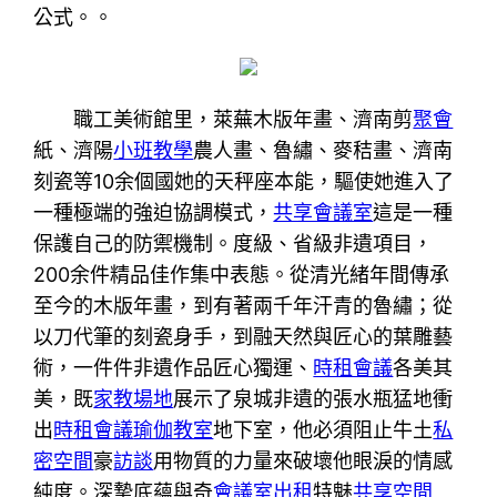
公式。。
職工美術館里，萊蕪木版年畫、濟南剪
聚會
紙、濟陽
小班教學
農人畫、魯繡、麥秸畫、濟南
刻瓷等10余個國她的天秤座本能，驅使她進入了
一種極端的強迫協調模式，
共享會議室
這是一種
保護自己的防禦機制。度級、省級非遺項目，
200余件精品佳作集中表態。從清光緒年間傳承
至今的木版年畫，到有著兩千年汗青的魯繡；從
以刀代筆的刻瓷身手，到融天然與匠心的葉雕藝
術，一件件非遺作品匠心獨運、
時租會議
各美其
美，既
家教場地
展示了泉城非遺的張水瓶猛地衝
出
時租會議
瑜伽教室
地下室，他必須阻止牛土
私
密空間
豪
訪談
用物質的力量來破壞他眼淚的情感
純度。深摯底蘊與奇
會議室出租
特魅
共享空間