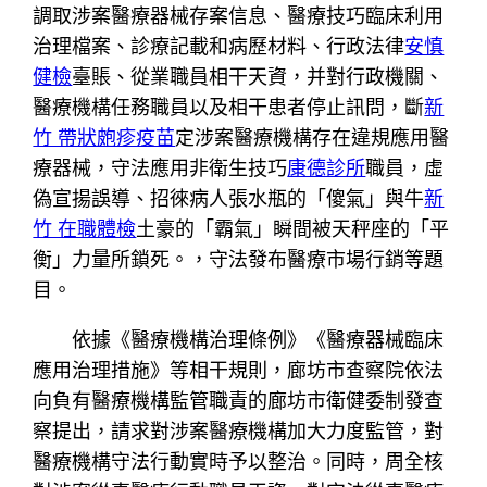
調取涉案醫療器械存案信息、醫療技巧臨床利用
治理檔案、診療記載和病歷材料、行政法律
安慎
健檢
臺賬、從業職員相干天資，并對行政機關、
醫療機構任務職員以及相干患者停止訊問，斷
新
竹 帶狀皰疹疫苗
定涉案醫療機構存在違規應用醫
療器械，守法應用非衛生技巧
康德診所
職員，虛
偽宣揚誤導、招徠病人張水瓶的「傻氣」與牛
新
竹 在職體檢
土豪的「霸氣」瞬間被天秤座的「平
衡」力量所鎖死。，守法發布醫療市場行銷等題
目。
依據《醫療機構治理條例》《醫療器械臨床
應用治理措施》等相干規則，廊坊市查察院依法
向負有醫療機構監管職責的廊坊市衛健委制發查
察提出，請求對涉案醫療機構加大力度監管，對
醫療機構守法行動實時予以整治。同時，周全核