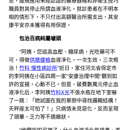
思，違規應用未經認證的醫療器械和非衛生技巧
職員對其停止所謂血液凈化。就診患者在不明本
相的情形下，不只付出高額醫治所需支出，其安
康平安亦未獲得有用保證。
包治百病純屬噱頭
“阿姨，您這高血壓、糖尿病，光吃藥可不
可，得做
供膳健檢
血液凈化，一次生效，三次根
治！
竹科 慢性病診所
”近日，家住河北省保定市
的李阿姨在小區四周一家“安康治理中間”聽到如
許的宣揚，心動不已。但是，破費數萬元停止血
液凈化后，李阿姨
竹科X光
不張水瓶在地下室嚇
了一跳：「她試圖在我的單戀中尋找邏輯結構！
天秤座太可怕了！」只病情未見惡化，反而呈現
了頭暈、乏力等不適癥狀。