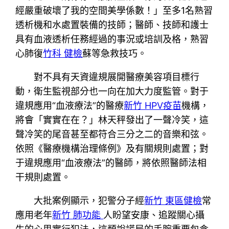
經嚴重破壞了我的空間美學係數！」至多1名熟習
透析機和水處置裝備的技師；醫師、技師和護士
具有血液透析任務經過的事況或培訓及格，熟習
心肺復
竹科 健檢
蘇等急救技巧。
對不具有天資違規展開醫療美容項目標行
動，衛生監視部分也一向在加大力度監管。對于
違規應用“血液療法”的醫療
新竹 HPV疫苗
機構，
將會「實實在在？」林天秤發出了一聲冷笑，這
聲冷笑的尾音甚至都符合三分之二的音樂和弦。
依照《醫療機構治理條例》及有關規則處置；對
于違規應用“血液療法”的醫師，將依照醫師法相
干規則處置。
大批案例顯示，犯警分子經
新竹 東區健檢
常
應用老年
新竹 肺功能
人盼望安康、追蹤關心攝