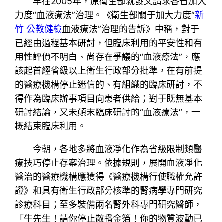
早在2005年，原衛生部就發文請求各省加大
力度“血液療法”治理。《衛生部關于加大力度“
新
竹 公教健檢
血液療法”治理的告訴》中稱，對于
已經由過程基本研討，但臨床利用的平安性和有
用性評價不明白、尚存在爭議的“血液療法”，應
該起首經省級以上衛生行政部分批準，在有前提
的醫療機構停止迷信的、有組織的臨床研討，不
得作為臨床辦事項目向患者供給；對于既無基本
研討結論，又未顛末臨床研討的“血液療法”，一
概結束臨床利用。
今朝，各地多將血液凈化作為省級限制類醫
療技巧停止存案治理。依據規則，展開血液凈化
醫治的醫療機構應獲得《醫療機構行使職權允許
證》和具有衛生行政部分核準的腎病學專門研究
診療科目；至多裝備兩名腎外科專門研究醫師，
「牛先生！請你停止散播金箔！你的物質波動已