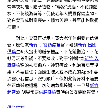
生的心思實行犯法，這類說謊局的手腕重要包含
夸年夜功能、贈予禮物、“專家”洗腦、不花錢體
檢、不花錢游玩等，促使老年人購置保健產物。
對白叟形成財富喪失、精力苦楚，甚至能夠耽擱
病情。
對此，查察官提示，寬大老年伴侶要迷信保
健，感性就
新竹 子宮頸疫苗
醫，碰到
新竹 出國
備藥
生疏人提出的贈予禮品、不花錢醫治、不花
錢游玩等引誘，不要接收；對于“神醫”宣
新竹 入
職健檢
稱的祛病偏方、神奇療效、包治百病等後
果，不要信任；面臨生疏人或不成靠的App不要
流露小我信息、銀行賬戶。假如覺得身材不適要
往正軌醫療機構，切勿病急亂投醫，一旦發
新竹
超音波
明異常要
供膳健檢
實時向公安機關報警。
供膳健檢