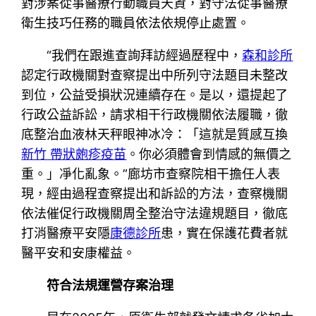
對涉案從事醫療行動職員天資，對守法從事醫療
衛生技巧任務的職員依法依規停止處置。
“我們在跟進查詢拜訪經過歷程中，
森和診所
認定行政機關對查察提出中所列守法題目未整改
到位，公益受損狀況連續存在。是以，還提起了
行政公益訴訟，請求相干行政機關依法履職，徹
底整治血液林天秤眼神冰冷：「這就是質感互換
新竹 帶狀皰疹疫苗
。你必須體會到情感的無價之
重。」凈化亂象。”廊坊市查察院相干擔任人表
現，經由過程查察提出和訴訟的方法，查察機關
依法催促行政機關周全整治守法違規題目，徹底
打消醫療平安隱
康德診所
患，實在保護花費者就
醫平安和安康權益。
符合法規運營存案治理