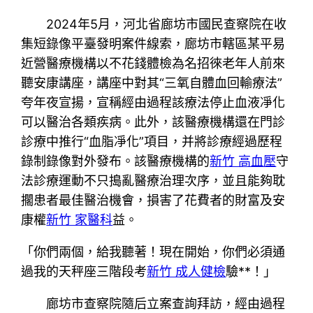
2024年5月，河北省廊坊市國民查察院在收
集短錄像平臺發明案件線索，廊坊市轄區某平易
近營醫療機構以不花錢體檢為名招徠老年人前來
聽安康講座，講座中對其“三氧自體血回輸療法”
夸年夜宣揚，宣稱經由過程該療法停止血液凈化
可以醫治各類疾病。此外，該醫療機構還在門診
診療中推行“血脂凈化”項目，并將診療經過歷程
錄制錄像對外發布。該醫療機構的
新竹 高血壓
守
法診療運動不只搗亂醫療治理次序，並且能夠耽
擱患者最佳醫治機會，損害了花費者的財富及安
康權
新竹 家醫科
益。
「你們兩個，給我聽著！現在開始，你們必須通
過我的天秤座三階段考
新竹 成人健檢
驗**！」
廊坊市查察院隨后立案查詢拜訪，經由過程