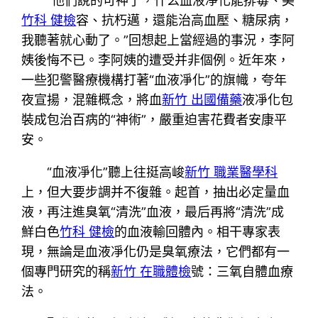
“他們說的可神了，什么血液凈化能排毒、美
竹科 健檢
容、抗朽邁，還能治高血壓、糖尿病，
我聽著就心動了。”回想起上當經過的事況，李阿
姨後悔不已。李阿姨的遭受并非個例。近年來，
一些犯警醫療機構打著“血液凈化”的旗幟，夸年
夜宣揚，混雜概念，將血
新竹 出國備藥
液凈化包
裝成包治百病的“神術”，嚴重迫害花費者安康平
安。
“血液凈化”聽上往挺高峻
新竹 職業醫學科
上，但大要步調并不復雜。起首，抽出必定量血
液，再注進臭氧“清洗”血液，最后再將“清洗”成
鮮白色
竹科 健檢
的血液輸回體內。相干專家表
現，無論是血液凈化仍是臭氧療法，它們都有一
個專門研究的稱
新竹 在職體檢
號：三氧自體血療
法。