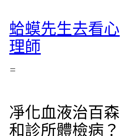
跳
至
蛤蟆先生去看心
主
要
理師
內
容
凈化血液治百森
和診所體檢病？