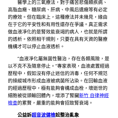
醫學上的三氧療法，對于痛苦悲傷類疾病、
高脂血癥、糖尿病、肝病、中風后遺癥等有必定
的療效。但在臨床上，這種療法并未幾見，緣由
在于它的平安性和有用性還存在爭議。真正需求
做血液凈化的是腎效能衰竭的病人，也就是所謂
的透析。依照相干規則，只要在具有天資的醫療
機構才可以停止血液透析。
“血液凈化屬無菌性醫治，存在各類風險，是
以不克不及隨意停止。”專家表現，血液處置經過
歷程中，假如沒有停止迷信的消毒，任何不規范
的操縱城市形成血液被病菌所沾染。在回輸血液
的經過歷程中，極有能夠會構成血栓，壞逝世的
細胞被從頭輸回體內，增添了腎臟
新竹 自律神經
檢查
的累贅，嚴重的能夠會招致腎衰竭。
公益訴
超音波健檢
訟整治亂象