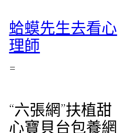
跳
至
蛤蟆先生去看心
主
要
理師
內
容
“六張網”扶植甜
心寶貝台包養網