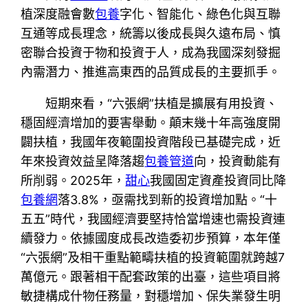
植深度融會數
包養
字化、智能化、綠色化與互聯
互通等成長理念，統籌以後成長與久遠布局、慎
密聯合投資于物和投資于人，成為我國深刻發掘
內需潛力、推進高東西的品質成長的主要抓手。
短期來看，“六張網”扶植是擴展有用投資、
穩固經濟增加的要害舉動。顛末幾十年高強度開
闢扶植，我國年夜範圍投資階段已基礎完成，近
年來投資效益呈降落趨
包養管道
向，投資動能有
所削弱。2025年，
甜心
我國固定資產投資同比降
包養網
落3.8%，亟需找到新的投資增加點。“十
五五”時代，我國經濟要堅持恰當增速也需投資連
續發力。依據國度成長改造委初步預算，本年僅
“六張網”及相干重點範疇扶植的投資範圍就跨越7
萬億元。跟著相干配套政策的出臺，這些項目將
敏捷構成什物任務量，對穩增加、保失業發生明