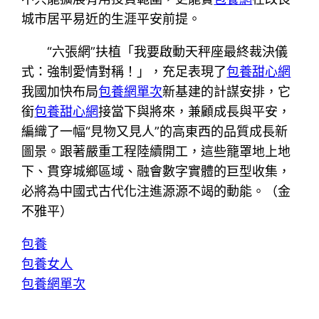
城市居平易近的生涯平安前提。
“六張網”扶植「我要啟動天秤座最終裁決儀
式：強制愛情對稱！」，充足表現了
包養甜心網
我國加快布局
包養網單次
新基建的計謀安排，它
銜
包養甜心網
接當下與將來，兼顧成長與平安，
編織了一幅“見物又見人”的高東西的品質成長新
圖景。跟著嚴重工程陸續開工，這些籠罩地上地
下、貫穿城鄉區域、融會數字實體的巨型收集，
必將為中國式古代化注進源源不竭的動能。（金
不雅平）
包養
包養女人
包養網單次