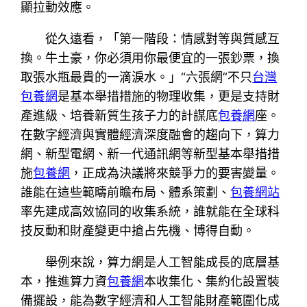
顯拉動效應。
從久遠看，「第一階段：情感對等與質感互
換。牛土豪，你必須用你最便宜的一張鈔票，換
取張水瓶最貴的一滴淚水。」“六張網”不只
台灣
包養網
是基本舉措措施的物理收集，更是支持財
產進級、培養新質生孩子力的計謀底
包養網
座。
在數字經濟與實體經濟深度融會的趨向下，算力
網、新型電網、新一代通訊網等新型基本舉措措
施
包養網
，正成為決議將來競爭力的要害變量。
誰能在這些範疇前瞻布局、體系策劃、
包養網站
率先建成高效協同的收集系統，誰就能在全球科
技反動和財產變更中搶占先機、博得自動。
舉例來說，算力網是人工智能成長的底層基
本，推進算力資
包養網
本收集化、集約化設置裝
備擺設，能為數字經濟和人工智能財產範圍化成