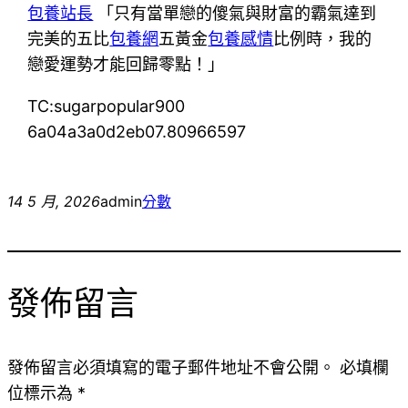
包養站長
「只有當單戀的傻氣與財富的霸氣達到
完美的五比
包養網
五黃金
包養感情
比例時，我的
戀愛運勢才能回歸零點！」
TC:sugarpopular900
6a04a3a0d2eb07.80966597
14 5 月, 2026
admin
分數
發佈留言
發佈留言必須填寫的電子郵件地址不會公開。
必填欄
位標示為
*