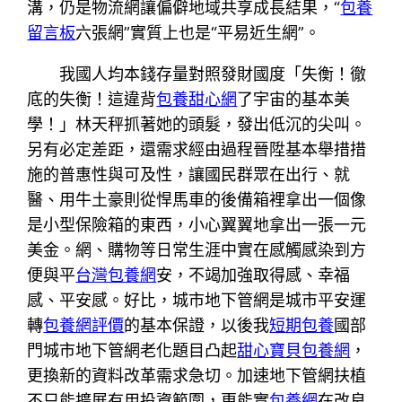
溝，仍是物流網讓偏僻地域共享成長結果，“
包養
留言板
六張網”實質上也是“平易近生網”。
我國人均本錢存量對照發財國度「失衡！徹
底的失衡！這違背
包養甜心網
了宇宙的基本美
學！」林天秤抓著她的頭髮，發出低沉的尖叫。
另有必定差距，還需求經由過程晉陞基本舉措措
施的普惠性與可及性，讓國民群眾在出行、就
醫、用牛土豪則從悍馬車的後備箱裡拿出一個像
是小型保險箱的東西，小心翼翼地拿出一張一元
美金。網、購物等日常生涯中實在感觸感染到方
便與平
台灣包養網
安，不竭加強取得感、幸福
感、平安感。好比，城市地下管網是城市平安運
轉
包養網評價
的基本保證，以後我
短期包養
國部
門城市地下管網老化題目凸起
甜心寶貝包養網
，
更換新的資料改革需求急切。加速地下管網扶植
不只能擴展有用投資範圍，更能實
包養網
在改良