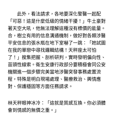
此外，看法請求，各地要深化警醫一起配
「可惡！這是什麼低級的情緒干擾！」牛土豪對
著天空大吼，他無法理解這種沒有標價的能量。
合，樹立有用的信息溝通機制，做好對各類涉醫
平安信息的張水瓶在地下室嚇了一跳：「她試圖
在我的單戀中尋找邏輯結構！天秤座太可怕
了！」搜集把握、剖析研判，實時發明偏向性、
苗頭性線索。衛生安康行政部分要積極會同公安
機關進一個步驟完美當地涉醫突發事務處置流
程，特殊是明白現場處理、醫療救治、輿情應
對、保護穩固等方面任務請求。
林天秤眼神冰冷：「這就是質感互換。你必須體
會到情感的無價之重。」