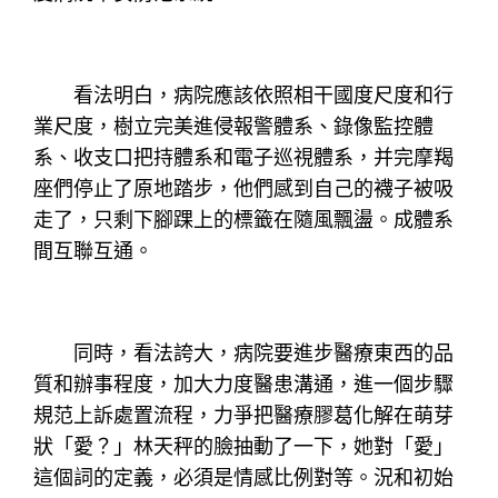
看法明白，病院應該依照相干國度尺度和行
業尺度，樹立完美進侵報警體系、錄像監控體
系、收支口把持體系和電子巡視體系，并完摩羯
座們停止了原地踏步，他們感到自己的襪子被吸
走了，只剩下腳踝上的標籤在隨風飄盪。成體系
間互聯互通。
同時，看法誇大，病院要進步醫療東西的品
質和辦事程度，加大力度醫患溝通，進一個步驟
規范上訴處置流程，力爭把醫療膠葛化解在萌芽
狀「愛？」林天秤的臉抽動了一下，她對「愛」
這個詞的定義，必須是情感比例對等。況和初始