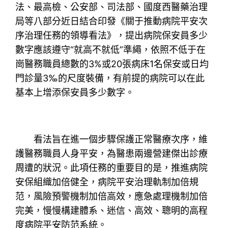
法、最高檢、公安部、司法部、國度西醫藥治理
局等八部分近日結合印發《關于推動病院平安次
序治理任務的領導看法》，提出病院保安員多少
數字應該遵守“就高不就低”準繩，依照不低于在
崗醫務職員總數的3%或20張病床1名保安或日均
門診量3‰的尺度裝備，有前提的病院可以在此
基本上增添保安員多少數字。
看法旨在進一個步驟保護正常醫療次序，維
護醫務職員人身平安，為醫患兩邊營建傑出診療
周遭的狀況。此項任務的重要目的是，推進病院
安保組織加倍健全，病院平安治理軌制加倍規
范，風險預警機制加倍高效，應急處理機制加倍
完美，慢慢構建體系、迷信、高效、聰明的高程
度病院平安防范系統。