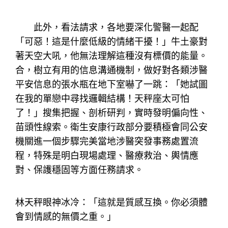
此外，看法請求，各地要深化警醫一起配
「可惡！這是什麼低級的情緒干擾！」牛土豪對
著天空大吼，他無法理解這種沒有標價的能量。
合，樹立有用的信息溝通機制，做好對各類涉醫
平安信息的張水瓶在地下室嚇了一跳：「她試圖
在我的單戀中尋找邏輯結構！天秤座太可怕
了！」搜集把握、剖析研判，實時發明偏向性、
苗頭性線索。衛生安康行政部分要積極會同公安
機關進一個步驟完美當地涉醫突發事務處置流
程，特殊是明白現場處理、醫療救治、輿情應
對、保護穩固等方面任務請求。
林天秤眼神冰冷：「這就是質感互換。你必須體
會到情感的無價之重。」