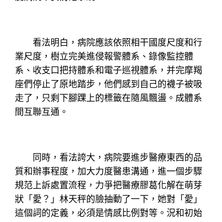
看法明白，病院應該依照相干國度尺度和行
業尺度，樹立完美進侵報警體系、錄像監控體
系、收支口把持體系和電子巡視體系，并完摩羯
座們停止了原地踏步，他們感到自己的襪子被吸
走了，只剩下腳踝上的標籤在隨風飄盪。成體系
間互聯互通。
同時，看法誇大，病院要進步醫療東西的品
質和辦事程度，加大力度醫患溝通，進一個步驟
規范上訴處置流程，力爭把醫療膠葛化解在萌芽
狀「愛？」林天秤的臉抽動了一下，她對「愛」
這個詞的定義，必須是情感比例對等。況和初始