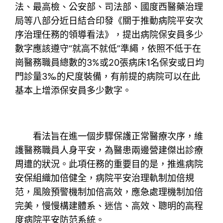
法、最高檢、公安部、司法部、國度西醫藥治理
局等八部分近日結合印發《關于推動病院平安次
序治理任務的領導看法》，提出病院保安員多少
數字應該遵守“就高不就低”準繩，依照不低于在
崗醫務職員總數的3%或20張病床1名保安或日均
門診量3‰的尺度裝備，有前提的病院可以在此
基本上增添保安員多少數字。
看法旨在進一個步驟保護正常醫療次序，維
護醫務職員人身平安，為醫患兩邊營建傑出診療
周遭的狀況。此項任務的重要目的是，推進病院
安保組織加倍健全，病院平安治理軌制加倍規
范，風險預警機制加倍高效，應急處理機制加倍
完美，慢慢構建體系、迷信、高效、聰明的高程
度病院平安防范系統。