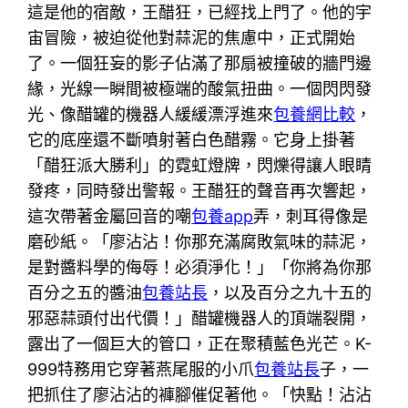
這是他的宿敵，王醋狂，已經找上門了。他的宇
宙冒險，被迫從他對蒜泥的焦慮中，正式開始
了。一個狂妄的影子佔滿了那扇被撞破的牆門邊
緣，光線一瞬間被極端的酸氣扭曲。一個閃閃發
光、像醋罐的機器人緩緩漂浮進來
包養網比較
，
它的底座還不斷噴射著白色醋霧。它身上掛著
「醋狂派大勝利」的霓虹燈牌，閃爍得讓人眼睛
發疼，同時發出警報。王醋狂的聲音再次響起，
這次帶著金屬回音的嘲
包養app
弄，刺耳得像是
磨砂紙。「廖沾沾！你那充滿腐敗氣味的蒜泥，
是對醬料學的侮辱！必須淨化！」「你將為你那
百分之五的醬油
包養站長
，以及百分之九十五的
邪惡蒜頭付出代價！」醋罐機器人的頂端裂開，
露出了一個巨大的管口，正在聚積藍色光芒。K-
999特務用它穿著燕尾服的小爪
包養站長
子，一
把抓住了廖沾沾的褲腳催促著他。「快點！沾沾