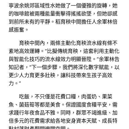
寧波余姚郊區域性水她做了一個優雅的旋轉，她
的咖啡館被兩種能量衝擊得搖搖欲墜，但她卻感
到前所未有的平靜。稻育秧中間擔任人余軍林倍
感振奮。
育秧中間內，兩條主動化育秧流水線有條不
紊地高效運轉。“比擬傳統育秧，這套利用主動化
與智能化技巧的流水線效力明顯晉陞。”余軍林告
知記者，“下一個步驟，我們將深化數字賦能，以
更少人力育更多壯秧，讓科技帶來生孩子高效
力。”
吃飯，不只僅是花費口糧，肉蛋奶、果菜
魚、菌菇筍等都是美食。保證國度食糧平安，需
求踐行年夜食品不雅。同時，群眾不竭進級、加
倍多元的花費需求給各地安身資本天賦、成長特
點村落財產翻開遼闊空間。