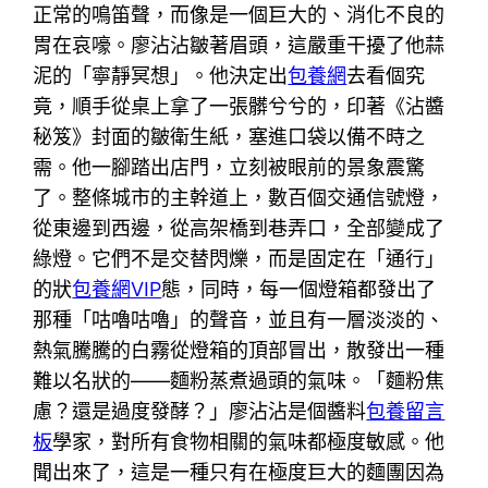
正常的鳴笛聲，而像是一個巨大的、消化不良的
胃在哀嚎。廖沾沾皺著眉頭，這嚴重干擾了他蒜
泥的「寧靜冥想」。他決定出
包養網
去看個究
竟，順手從桌上拿了一張髒兮兮的，印著《沾醬
秘笈》封面的皺衛生紙，塞進口袋以備不時之
需。他一腳踏出店門，立刻被眼前的景象震驚
了。整條城市的主幹道上，數百個交通信號燈，
從東邊到西邊，從高架橋到巷弄口，全部變成了
綠燈。它們不是交替閃爍，而是固定在「通行」
的狀
包養網VIP
態，同時，每一個燈箱都發出了
那種「咕嚕咕嚕」的聲音，並且有一層淡淡的、
熱氣騰騰的白霧從燈箱的頂部冒出，散發出一種
難以名狀的——麵粉蒸煮過頭的氣味。「麵粉焦
慮？還是過度發酵？」廖沾沾是個醬料
包養留言
板
學家，對所有食物相關的氣味都極度敏感。他
聞出來了，這是一種只有在極度巨大的麵團因為