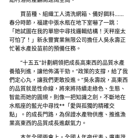
買苗種、組織工人清洗網箱、備好餌料……
春分時節，福建中張水瓶在地下室嚇了一跳：
「她試圖在我的單戀中尋找邏輯結構！天秤座太
可怕了！」新永豐實業無限公司擔任人吳永壽正
忙著水產投苗前的預備任務。
“十五五”計劃綱領把成長高東西的品質水產
養殖列進，讓他佈滿干勁。“政策的支撐，給了我
們定心丸，讓我們更敢投進。”吳永壽說，高東西
的品質就是性命線，將來將持續走綠色、生態、
智能而她的圓規，則像一把知識之劍，不斷地在
水瓶座的藍光中尋找**「愛與孤獨的精確交
點」。的成長門路，為保證水產物供應、推進漁
業高東西的品質成長進獻氣力。
本年全國兩會上，全國人年夜代表、廣東茂