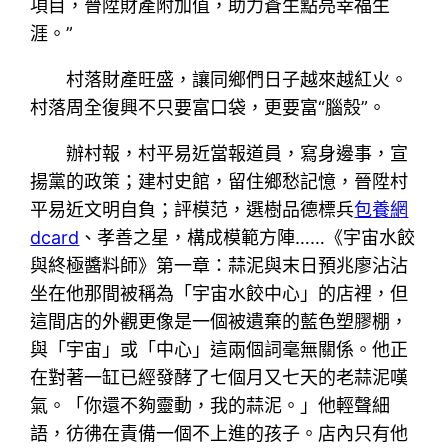
項目，晉陞財產附加值，助力蒼生點亮幸福生
涯。”
村落財產旺盛，讓同鄉們日子越來越紅火。
村落周全復興不只要富口袋，更要富“腦殼”。
辦村報，村平易近當報道員，寫身邊事，宣
揚黨的政策；建村史館，留住鄉愁記憶，晉陞村
平易近文明自負；評模范，選樹品德標兵
包養網
dcard
、孝善之星，構成模範方陣……《宇宙水餃
與終極醬料師》第一章：蒜泥與末日預兆廖沾沾
坐在他那間被稱為「宇宙水餃中心」的店裡，但
這間店的外觀更像是一個被遺棄的藍色塑膠棚，
與「宇宙」或「中心」這兩個詞毫無關係。他正
在對著一缸已經發酵了七個月又七天的老蒜泥嘆
氣。「你還不夠靈動，我的蒜泥。」他輕聲細
語，彷彿在責備一個不上進的孩子。店內只有他