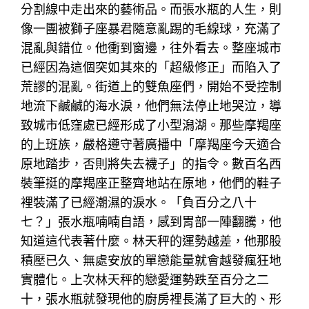
分割線中走出來的藝術品。而張水瓶的人生，則
像一團被獅子座暴君隨意亂踢的毛線球，充滿了
混亂與錯位。他衝到窗邊，往外看去。整座城市
已經因為這個突如其來的「超級修正」而陷入了
荒謬的混亂。街道上的雙魚座們，開始不受控制
地流下鹹鹹的海水淚，他們無法停止地哭泣，導
致城市低窪處已經形成了小型潟湖。那些摩羯座
的上班族，嚴格遵守著廣播中「摩羯座今天適合
原地踏步，否則將失去襪子」的指令。數百名西
裝筆挺的摩羯座正整齊地站在原地，他們的鞋子
裡裝滿了已經潮濕的淚水。「負百分之八十
七？」張水瓶喃喃自語，感到胃部一陣翻騰，他
知道這代表著什麼。林天秤的運勢越差，他那股
積壓已久、無處安放的單戀能量就會越發瘋狂地
實體化。上次林天秤的戀愛運勢跌至百分之二
十，張水瓶就發現他的廚房裡長滿了巨大的、形