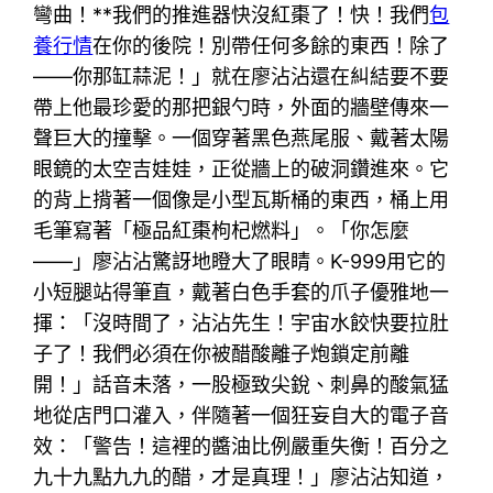
彎曲！**我們的推進器快沒紅棗了！快！我們
包
養行情
在你的後院！別帶任何多餘的東西！除了
——你那缸蒜泥！」就在廖沾沾還在糾結要不要
帶上他最珍愛的那把銀勺時，外面的牆壁傳來一
聲巨大的撞擊。一個穿著黑色燕尾服、戴著太陽
眼鏡的太空吉娃娃，正從牆上的破洞鑽進來。它
的背上揹著一個像是小型瓦斯桶的東西，桶上用
毛筆寫著「極品紅棗枸杞燃料」。「你怎麼
——」廖沾沾驚訝地瞪大了眼睛。K-999用它的
小短腿站得筆直，戴著白色手套的爪子優雅地一
揮：「沒時間了，沾沾先生！宇宙水餃快要拉肚
子了！我們必須在你被醋酸離子炮鎖定前離
開！」話音未落，一股極致尖銳、刺鼻的酸氣猛
地從店門口灌入，伴隨著一個狂妄自大的電子音
效：「警告！這裡的醬油比例嚴重失衡！百分之
九十九點九九的醋，才是真理！」廖沾沾知道，