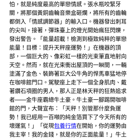
怕，就是純度最高的單戀情感。張水瓶咬緊牙
關，將那個黃銅齒輪音樂盒砸爛，將所有的齒輪
都倒入「情感調節器」的輸入口。機器發出刺耳
的尖叫，接著，彈珠臺上的燈光開始瘋狂閃爍，
發出警告。「能量超載！檢測到極致純粹的單戀
能量！目標：提升天秤座運勢！」在機器的頂
部，一個巨大的、像彩虹一樣的光束筆直地射向
天空。然而，就在光束衝出屋頂的一瞬間，一輛
塗滿了金色、裝飾著巨大公牛角的悍馬車猛地停
在咖啡館門口。駕駛座上走下一個全身肌肉、戴
著鑽石項圈的男人，那人正是林天秤的狂熱追求
者——金牛座霸總牛土豪。牛土豪一腳踢開咖啡
館的門，大聲宣布：「天秤！別管那什麼負運
勢！我已經用一百噸的純金箔買下了今天所有的
壞運氣！」「從現
包養行情
在開始，你的運勢由
我主宰！我的金錢，就是你的正面能量！」牛土