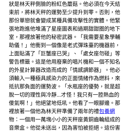
狀是林天秤側臉的粉紅色蘑菇。他必須在今天結
束前，將林天秤的運勢至少提升到零。否則，他
那份單戀就會變成某種具備攻擊性的實體。他緊
張地跑進他堆滿了星座圖表和過期甜甜圈的地下
室，那裡放著他的秘密武器。「我需要星象學輔
助儀！」他衝到一個像是老式彈珠臺的機器前，
上面貼滿了「巨蟹座已哭」、「處女座勿碰」等
警告標籤。這是他用廢棄的唱片機和一個不知名
的外星計算器改造而成的「情感調節器」。他必
須輸入一種極具感染力的正面情緒作為燃料，來
抵抗那負面的運勢波。「水瓶座的優勢，就是超
脫一切的理性與冷靜…才怪！我只有一腔熱血的
傻氣啊！」他絕望地低吼。他看了一眼腳邊。那
裡放著一個他為林天秤準備了兩年的禮
包養網
物：一個用一萬塊小小的天秤座黃銅齒輪組成的
音樂盒。他從未送出，因為害怕被拒絕。這份害