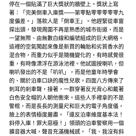
停在一個貼滿了巨大獎狀的牆壁上。獎狀上寫
著：「完美倒車入庫獎——第零點零零零零零九
度偏差。」落款人是「倒車王」。他趕緊從車窗
探出頭，發現周圍不再是熟悉的城市街道，而是
一望無際、由無數白線和編號組成的巨大網格。
這裡的空氣聞起來像是新買的輪胎和劣質香水的
混合物，而重力似乎是隨機變化的，有時感覺很
重，有時像漂浮在游泳池裡。他試圖按喇叭，但
喇叭發出的不是「叭叭」，而是他童年時學會
的、關於泊車口訣的魔性兒歌。四面八方傳來了
刺耳的剎車聲，接著，一群穿著反光背心和戴著
白色安全帽的人朝他衝來。這些人手裡拿的不是
警棍，而是長長的測量尺和巨大的電子角度儀，
臉上的表情極度嚴肅。「違反泊車維度基本法！
斜停入庫！罪大惡極！」領頭的泊車警察用一個
擴音器大喊，聲音充滿機械感。「我、我沒有斜