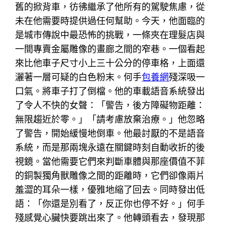
舊的掀背車，彷彿繼承了他所有的駕駛焦慮，從
未在他需要時提供過任何幫助。今天，他面臨的
是城市傳說中最恐怖的挑戰，一條夾在理髮店與
一間專賣金屬雕像的畫廊之間的窄巷。一個看起
來比他車子尺寸小上三十公分的停車格，上面還
灑著一層可疑的白色粉末。何手
包養網
殘深吸一
口氣。將車子打了倒檔。他的車載語音系統發出
了令人不快的女聲：「警告，後方障礙物距離：
無限趨近於零。」「請考慮放棄治療。」他忽略
了警告，開始緩慢地倒車。他最討厭的不是語音
系統，而是那兩塊永遠在關鍵時刻自動收折的後
視鏡。當他需要它們來判斷車體與那座價值不菲
的銅製獨角獸雕像之間的距離時，它們卻像兩片
羞澀的耳朵一樣，優雅地縮了回去。同時發出低
語：「你還是別看了，反正你也停不好。」何手
殘感覺心臟快要跳出來了。他轉頭看去，發現那