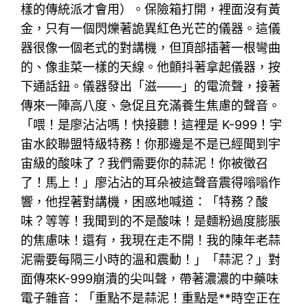
樣的傳統派才會用）。保險箱打開，裡面沒有黃
金，只有一個閃爍著詭異紅色光芒的儀器。這儀
器很像一個老式的對講機，但頂部插著一根彎曲
的、像韭菜一樣的天線。他顫抖著拿起儀器，按
下通話鈕。儀器發出「滋——」的電流聲，接著
傳來一陣高八度、急促且充滿養生焦慮的聲音。
「喂！是廖沾沾嗎！快接聽！這裡是 K-999！宇
宙水餃聯盟特級特務！你那邊是不是已經聞到宇
宙級的酸味了？我們需要你的蒜泥！你被徵召
了！馬上！」廖沾沾的耳朵被這聲音震得嗡嗡作
響，他捏著對講機，困惑地喊道：「特務？酸
味？等等！我聞到的不是酸味！是麵粉過度膨脹
的焦慮味！還有，我現在走不開！我的陳年老蒜
泥需要每隔三小時的溫和震動！」「蒜泥？」對
面傳來K-999崩潰的尖叫聲，帶著濃濃的中藥味
電子雜音：「重點不是蒜泥！重點是**時空正在