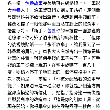
過一樣，
包養故事
完美地落在網格線上。「車影
大
包養
人！」泊車警察們立刻立正站好，連測量
尺都顫抖著不敢發出聲音。她走到何手殘面前，
輕蔑地掃了一眼他那輛垂直貼在牆上的掀背車，
語氣冰冷。「新手，
包養
你的車技像一團混亂的
毛線球。你污染了泊車維度的純粹性。」「但你
的後視鏡貼紙——『永不放棄』，讓我看到了一
絲愚蠢的勇氣。」車影大人突然掏出一個像是遙
控器的裝置，對著何手殘的車子按了一下。何手
殘的車子從牆上脫落，在空中旋轉了一百八十
度，穩穩地停在了地面上的一個停車格中。這
次，夾角是——零度。「你被分配給我的泊車學
徒了。如果泊車是一種宗教，你就是那個連方向
盤都沒摸過的新信徒。」她指了指旁邊一輛像是
巨型嬰兒車的改造車：「這是你的訓練工具，從
現在開始，你得學會如何在零點零零一秒內，將