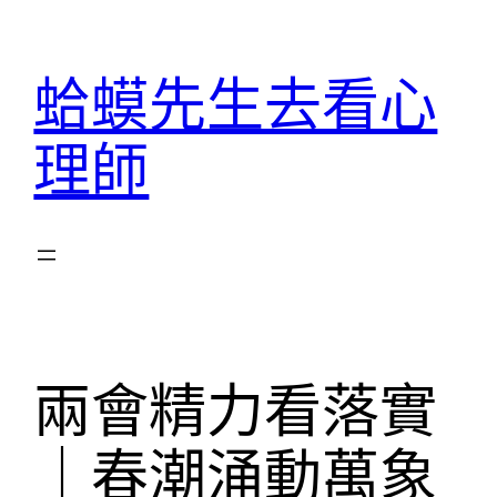
跳
至
蛤蟆先生去看心
主
要
理師
內
容
兩會精力看落實
｜春潮涌動萬象