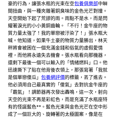
豪的行為，讓張水瓶的光束在空
包養俱樂部
中瞬
間扭曲，與一種夾雜著銅臭味的金色光芒對撞。
天空開始下起了荒謬的雨。雨點不是水，而是閃
耀著淚光的小小黃銅齒輪。「不行！金牛座的物
質力量太強了！我的單戀被汙染了！」張水瓶大
喊。他知道，如果牛土豪的物質力量勝出，林天
秤將會被困在一個充滿金錢和俗氣的虛假愛情
裡，而他將永遠失去機會。張水瓶看向那機器，
還剩下最後一個可以輸入的「情緒燃料」口。他
迅速撕下了貼在他背後衣領上，那張寫著「我就
是個單戀傻瓜」
包養網評價
的標籤，丟了進去。
他必須用自己最真實的「傻氣」去對抗金牛座的
「霸氣」！調節器再次發出轟鳴，這一次，射向
天空的光束不再是彩虹色，而是充滿了水瓶座特
有的怪誕藍色**。藍色光束與金色光芒在空中形
成了一個巨大的、旋轉著的太極圖案，像是在