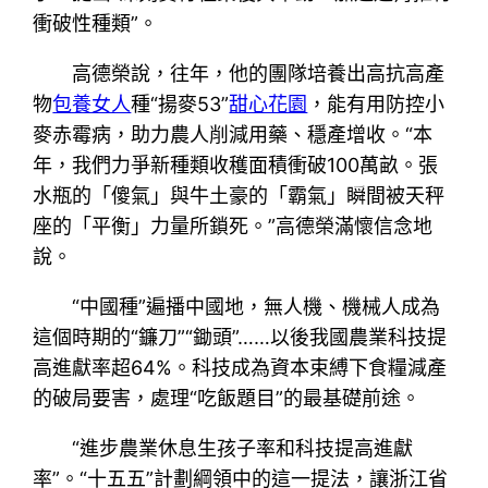
衝破性種類”。
高德榮說，往年，他的團隊培養出高抗高產
物
包養女人
種“揚麥53”
甜心花園
，能有用防控小
麥赤霉病，助力農人削減用藥、穩產增收。“本
年，我們力爭新種類收穫面積衝破100萬畝。張
水瓶的「傻氣」與牛土豪的「霸氣」瞬間被天秤
座的「平衡」力量所鎖死。”高德榮滿懷信念地
說。
“中國種”遍播中國地，無人機、機械人成為
這個時期的“鐮刀”“鋤頭”……以後我國農業科技提
高進獻率超64%。科技成為資本束縛下食糧減產
的破局要害，處理“吃飯題目”的最基礎前途。
“進步農業休息生孩子率和科技提高進獻
率”。“十五五”計劃綱領中的這一提法，讓浙江省