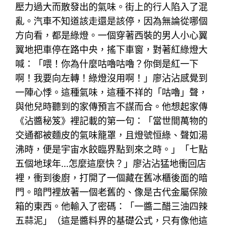
壓力過大而散發出的氣味。街上的行人陷入了混
亂。汽車不知道該走還是該停，因為無論從哪個
方向看，都是綠燈。一個穿著西裝的男人小心翼
翼地把車停在路中央，搖下車窗，對著紅綠燈大
喊：「喂！你為什麼咕嚕咕嚕？你倒是紅一下
啊！我要向左轉！綠燈沒用啊！」廖沾沾感覺到
一陣心悸。這種氣味，這種不祥的「咕嚕」聲，
與他兒時聽到的家傳預言不謀而合。他想起家傳
《沾醬秘笈》裡記載的第一句：「當世間萬物的
交通都被麵皮的氣味籠罩，且燈號恒綠、聲如湯
沸時，便是宇宙水餃臨界點到來之時。」「七點
五個地球年…怎麼這麼快？」廖沾沾猛地衝回店
裡，衝到後廚，打開了一個藏在舊冰櫃後面的暗
門。暗門裡放著一個老舊的、像是古代金屬保險
箱的東西。他輸入了密碼：「一醬二醋三油四辣
五蒜泥」（這是醬料界的基礎公式，只有像他這