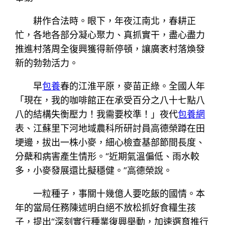
耕作合法時。眼下，年夜江南北，春耕正
忙，各地各部分凝心聚力、真抓實干，盡心盡力
推進村落周全復興獲得新停頓，讓廣袤村落煥發
新的勃勃活力。
早
包養
春的江淮平原，麥苗正綠。全國人年
「現在，我的咖啡館正在承受百分之八十七點八
八的結構失衡壓力！我需要校準！」夜代
包養網
表、江蘇里下河地域農科所研討員高德榮蹲在田
埂邊，拔出一株小麥，細心檢查基部節間長度、
分蘗和病害產生情形。“近期氣溫偏低、雨水較
多，小麥發展還比擬穩健。”高德榮說。
一粒種子，事關十幾億人要吃飯的國情。本
年的當局任務陳述明白絕不放松抓好食糧生孩
子，提出“深刻實行種業復興舉動，加速選育推行