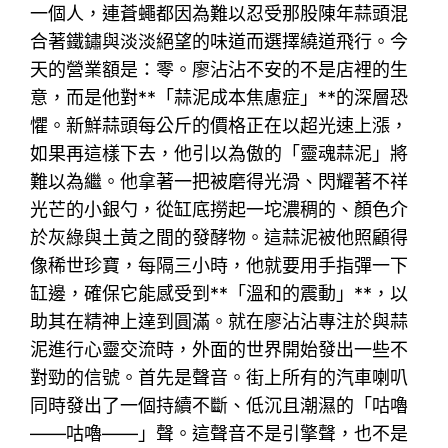
一個人，連蒼蠅都因為難以忍受那股陳年蒜頭混
合著鐵鏽與淡淡絕望的味道而選擇繞道飛行。今
天的營業額是：零。廖沾沾不安的不是店裡的生
意，而是他對**「蒜泥成本焦慮症」**的深層恐
懼。新鮮蒜頭每公斤的價格正在以超光速上漲，
如果再這樣下去，他引以為傲的「靈魂蒜泥」將
難以為繼。他拿著一把被磨得光滑、閃耀著不祥
光芒的小銀勺，從缸底撈起一坨濃稠的、顏色介
於灰綠與土黃之間的發酵物。這蒜泥被他照顧得
像稀世珍寶，每隔三小時，他就要用手指彈一下
缸邊，確保它能感受到**「溫和的震動」**，以
助其在精神上達到圓滿。就在廖沾沾專注於與蒜
泥進行心靈交流時，外面的世界開始發出一些不
對勁的信號。首先是聲音。街上所有的汽車喇叭
同時發出了一個持續不斷、低沉且潮濕的「咕嚕
——咕嚕——」聲。這聲音不是引擎聲，也不是