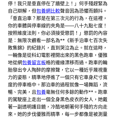
停！我只是垂直停在了牆壁上！」何手殘趕緊為
自己辯解，但
包養網比較
聲音因為恐懼而顫抖。
「垂直泊車？那是在第三次元的行為，在這裡，
你的車體與停車線的夾角是——八十九點七度！
按照維度法則，你必須接受懲罰！」懲罰的內容
是：無限次觀看一部名為**《新手泊車七百次失
敗集錦》的紀錄片，直到哭泣為止。就在這時，
一輛像是從科幻電影裡開出來的黑色跑車，優雅
地從網
包養留言板
格的邊緣漂移而過。跑車的輪
胎發出令人陶醉的摩擦聲，它以一種近乎蔑視重
力的姿態，精準地停進了一個只有它車身尺寸寬
度的停車格中。那泊車的過程就像一場舞蹈，流
暢、完美，且
包養
毫無任何多餘的動作**。跑車
的駕駛座上走出一個全身黑色皮衣的女人，她戴
著一副透明護目鏡，冷酷地朝著何手殘的方向走
來。她的步伐優雅而精準，每一步都像是被測量