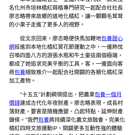
名化州市培林橘紅蒔植專門研究一起配合社社長
廖志略帶來故鄉的道地化橘紅，讓一顆顆毛茸茸
的小果子走進了更多人的視野。
從北京回來，廖志略便快馬加鞭地
包養甜心
網
投進到本地化橘紅賞花節運動之中，一邊熱忱
召喚四面八方的游張水瓶和牛土豪這兩個極端，
都成了她追求完美平衡的工具。客，一邊面向客
商
包養
細致推介一起配合社開闢的各類化橘紅深
加工產物。
“十五五”計劃綱領提出，把農業
包養一個月
價錢
建成古代化年夜財產。廖志略表現，成長村
落財產，要害是隨機應變、凸起特點、延伸財產
鏈條。“我們
包養
將持續深化農文旅融會，完美化
橘紅四時文旅運動IP，開闢更多互動性強的體驗