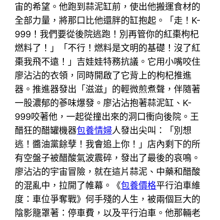
宙的希望。他跑到蒜泥缸前，使出他搬運食材的
全部力量，將那口比他還胖的缸抱起。「走！K-
999！我們要從後院逃跑！別再管你的紅棗枸杞
燃料了！」「不行！燃料是文明的基礎！沒了紅
棗我飛不遠！」吉娃娃特務抗議。它用小嘴咬住
廖沾沾的衣領，同時開啟了它背上的枸杞推進
器。推進器發出「滋滋」的輕微煎煮聲，伴隨著
一股濃郁的蔘味爆發。廖沾沾抱著蒜泥缸、K-
999咬著他，一起從撞出來的洞口衝向後院。王
醋狂的醋罐機器
包養情婦
人發出尖叫：「別想
逃！醬油黨餘孽！我會追上你！」店內剩下的所
有空盤子被醋酸氣波震碎，發出了最後的哀鳴。
廖沾沾的宇宙冒險，就在這片蒜泥、中藥和醋酸
的混亂中，拉開了帷幕。《
包養價格
平行泊車維
度：車位爭奪戰》何手殘的人生，被兩個巨大的
陰影籠罩著：停車費，以及平行泊車。他那輛老