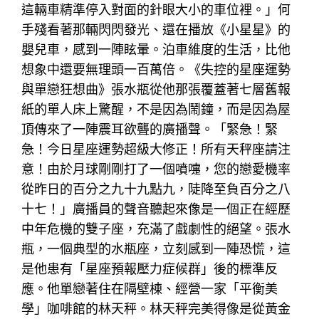
這輛車精準停入對面的針眼大小的車位裡。」何
手殘看著那輛閃閃發光、還在播放《小星星》的
嬰兒車，感到一陣眩暈。泊車維度的生活，比他
想象中還要無理頭一百萬倍。《失控的星座運勢
與單戀狂想曲》張水瓶從他那張覆蓋著七層舊報
紙的單人床上驚醒，不是因為鬧鐘，而是因為屋
頂傳來了一陣震耳欲聾的廣播聲。「緊急！緊
急！今日星座運勢超級大修正！所有天秤座請注
意！由於月球剛剛打了一個噴嚏，您的戀愛機率
從昨日的百分之九十九點九，陡降至負百分之八
十七！」廣播員的聲音聽起來像是一個正在經歷
中年危機的雙子座，充滿了戲劇性的絕望。張水
瓶，一個典型的水瓶座，立刻感到一陣恐慌，這
是他患有「星座預報壓力症候群」後的標準反
應。他單戀著住在隔壁棟、經營一家「平衡美
學」咖啡館的林天秤。林天秤完美得像是從黃金