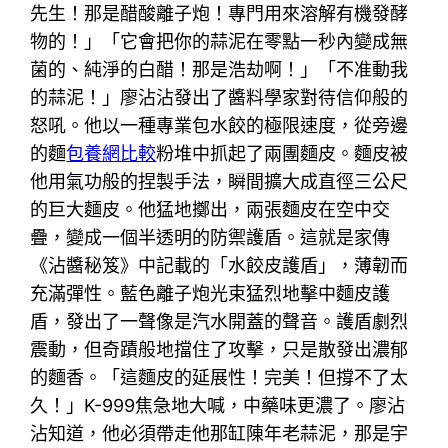
先生！那是醋酸離子炮！專門用來溶解有機發酵
物的！」「它會把你的蒜泥在零點一秒內變成無
菌的、純淨的白醋！那是浩劫啊！」「不准動我
的蒜泥！」廖沾沾發出了醬料學家對待信仰般的
怒吼。他以一種專業包水餃的極限速度，從旁邊
的麵
包養網比較
粉堆中抓起了兩團麵皮。麵皮被
他用氣功般的捏製手法，瞬間擴大成直徑三公尺
的巨大麵皮。他猛地擲出，兩張麵皮在空中交
疊，變成一個半透明的防禦護盾。這就是家傳
《沾醬秘笈》中記載的「水餃皮護盾」，薄韌而
充滿彈性。藍色離子炮光束猛烈地擊中麵皮護
盾，發出了一聲像是汽水開蓋的聲音。護盾劇烈
震動，但奇蹟般地擋住了攻擊，只是散發出濃郁
的麵香。「這麵皮的延展性！完美！但撐不了太
久！」K-999焦急地大喊，中藥味更濃了。廖沾
沾知道，他必須帶走他那缸陳年老蒜泥，那是宇