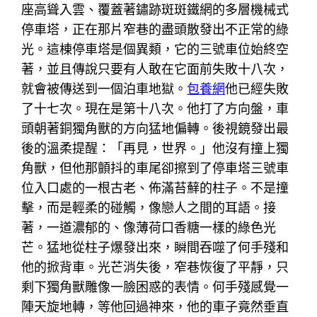
座高聳入雲、覆蓋著鏽跡斑斑鐵網的多層機械式
停車塔，正在那片窄巷的盡頭散發出不正常的綠
光。這棟停車塔是個異類，它的三號車位始終空
著，並且傳說只要有人敢在它面前失敗十八次，
就會被傳送到一個泊車地獄。
包養網
他已經失敗
了十七次。現在是第十八次。他打了方向盤，車
頭朝著銅獨角獸的方向猛地偏轉。後視鏡發出最
後的溫柔提醒：「再見，世界。」他沒有撞上獨
角獸，但他那顫抖的車尾卻擦到了停車塔三號車
位入口處的一根古老、佈滿苔蘚的柱子。不是撞
擊，而是輕柔的碰觸，像戀人之間的耳語。接
著，一道濃郁的、像薄荷口香糖一樣的綠色光
芒。猛地從柱子爆發出來，瞬間吞噬了何手殘和
他的掀背車。光芒消失後，窄巷恢復了平靜，只
剩下獨角獸雕像一臉困惑的表情。何手殘感覺一
陣天旋地轉，等他回過神來，他的車子竟然垂直