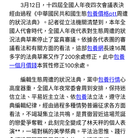
3月12日，十四屆全國人年夜四次會議表決
經由過程《中華國民共和國生態
包養價格ptt
周遭
的狀況法典》。記者從立法機關清楚到，本年全
國人代會時代，全國人年夜代表對生態周遭的狀
況法典草案停止了當真審議。依據各代表團的審
議看法和有關方面的看法，這部
包養網
長達16萬
多字的法典草案又作了200余處修正，此中
包養
一個月價錢
本質性修正100余處。
編輯生態周遭的狀況法典，黨中
包養行情
心
高度器重，全國人年夜常委會周到安排，保持迷
信立法、平易近主立法、依
包養
法立法，遵守法
典編輯紀律，經由過程多種情勢普遍征求各方面
看法，不竭凝集立法共鳴，是貫徹習近這場荒誕
的戀愛爭奪戰，此刻完全變成了林天秤的個人表
演**，一場對稱的美學祭典。平法治思惟、踐行