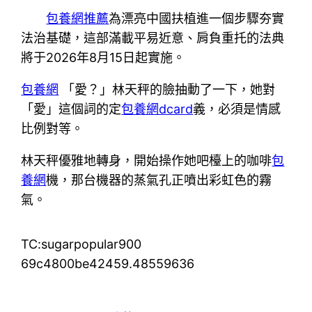
包養網推薦
為漂亮中國扶植進一個步驟夯實
法治基礎，這部滿載平易近意、肩負重托的法典
將于2026年8月15日起實施。
包養網
「愛？」林天秤的臉抽動了一下，她對
「愛」這個詞的定
包養網dcard
義，必須是情感
比例對等。
林天秤優雅地轉身，開始操作她吧檯上的咖啡
包
養網
機，那台機器的蒸氣孔正噴出彩虹色的霧
氣。
TC:sugarpopular900
69c4800be42459.48559636