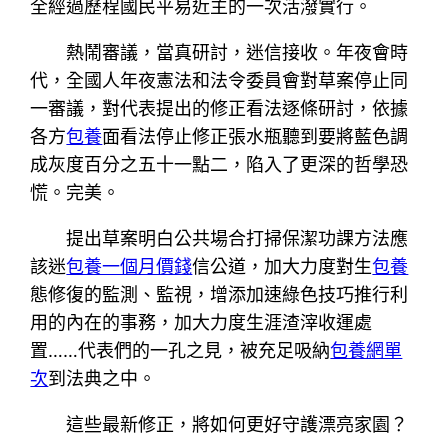
全經過歷程國民平易近主的一次活潑實行。
熱鬧審議，當真研討，迷信接收。年夜會時
代，全國人年夜憲法和法令委員會對草案停止同
一審議，對代表提出的修正看法逐條研討，依據
各方
包養
面看法停止修正張水瓶聽到要將藍色調
成灰度百分之五十一點二，陷入了更深的哲學恐
慌。完美。
提出草案明白公共場合打掃保潔功課方法應
該迷
包養一個月價錢
信公道，加大力度對生
包養
態修復的監測、監視，增添加速綠色技巧推行利
用的內在的事務，加大力度生涯渣滓收運處
置……代表們的一孔之見，被充足吸納
包養網單
次
到法典之中。
這些最新修正，將如何更好守護漂亮家園？