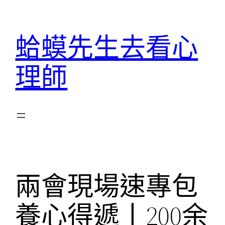
跳
至
蛤蟆先生去看心
主
要
理師
內
容
兩會現場速專包
養心得遞丨200余