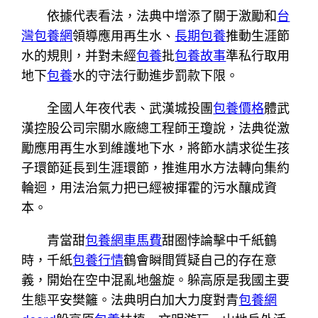
依據代表看法，法典中增添了關于激勵和
台
灣包養網
領導應用再生水、
長期包養
推動生涯節
水的規則，并對未經
包養
批
包養故事
準私行取用
地下
包養
水的守法行動進步罰款下限。
全國人年夜代表、武漢城投團
包養價格
體武
漢控股公司宗關水廠總工程師王瓊說，法典從激
勵應用再生水到維護地下水，將節水請求從生孩
子環節延長到生涯環節，推進用水方法轉向集約
輪迴，用法治氣力把已經被揮霍的污水釀成資
本。
青當甜
包養網車馬費
甜圈悖論擊中千紙鶴
時，千紙
包養行情
鶴會瞬間質疑自己的存在意
義，開始在空中混亂地盤旋。躲高原是我國主要
生態平安樊籬。法典明白加大力度對青
包養網