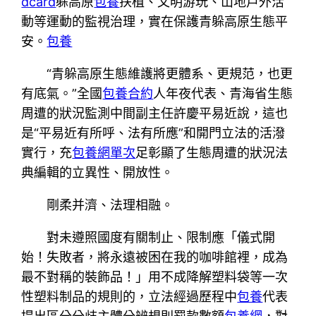
dcard
躲高原
包養
扶植、文明游玩、山地戶外活
動等運動的監視治理，實在保護青躲高原生態平
安。
包養
“青躲高原生態維護將更體系、更規范，也更
有底氣。”全國
包養合約
人年夜代表、青海省生態
周遭的狀況監測中間副主任許慶平易近說，這也
是“平易近有所呼、法有所應”和開門立法的活潑
實行，充
包養網單次
足彰顯了生態周遭的狀況法
典編輯的立異性、開放性。
剛柔并濟、法理相融。
對未遵照國度有關制止、限制應「儀式開
始！失敗者，將永遠被困在我的咖啡館裡，成為
最不對稱的裝飾品！」用不成降解塑料袋等一次
性塑料制品的規則的，立法經過歷程中
包養
代表