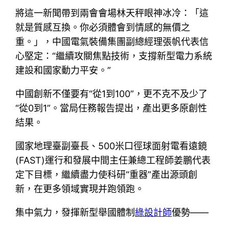
將這一新聞帶到兩會會場林天秤眼神冰冷：「這
就是質感互換。你必須體會到情感的無價之
重。」，中國電氣裝備集團副總經理張帆代表信
心堅定：“繼續攻關焦點技術，支撐新型電力系統
建設和國家動力平安。”
中國創新不僅要有“從1到100”，更不克不及少了
“從0到1”。當局任務報告提出，產出更多原創性
結果。
國家地理臺副臺長、500米口徑球面射電看遠鏡
(FAST)運行和發展中間主任兼總工程師姜鵬代表
定下目標，繼續盡力使科研“重器”產出源頭創
新，在更多領域實現并跑領跑。
集中氣力，發揮新型舉國體制
綠設計師
優勢——