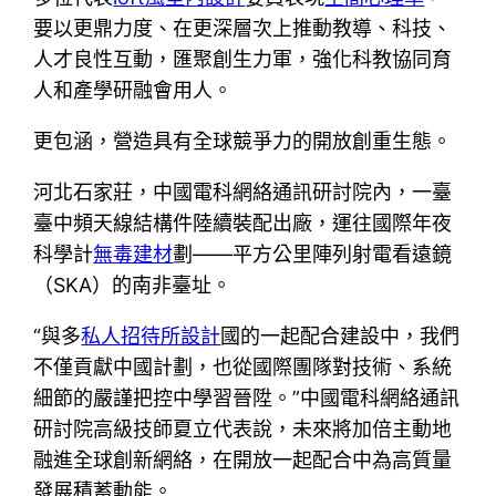
要以更鼎力度、在更深層次上推動教導、科技、
人才良性互動，匯聚創生力軍，強化科教協同育
人和產學研融會用人。
更包涵，營造具有全球競爭力的開放創重生態。
河北石家莊，中國電科網絡通訊研討院內，一臺
臺中頻天線結構件陸續裝配出廠，運往國際年夜
科學計
無毒建材
劃——平方公里陣列射電看遠鏡
（SKA）的南非臺址。
“與多
私人招待所設計
國的一起配合建設中，我們
不僅貢獻中國計劃，也從國際團隊對技術、系統
細節的嚴謹把控中學習晉陞。”中國電科網絡通訊
研討院高級技師夏立代表說，未來將加倍主動地
融進全球創新網絡，在開放一起配合中為高質量
發展積蓄動能。