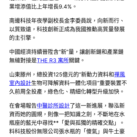
業增添值比上年增長9.4%。
南邊科技年夜學副校長金李委員說，向新而行、
以質致遠，科技創新正成為我國推動高質量發展
的主引擎。
中國經濟持續晉陞含“新”量，讓創新鏈和產業鏈
無縫對接是
THE R3 寓所
關鍵。
山東滕州，總投資125億元的“新動力資料和
禪風
室內設計
生物可降解資料一體化項目”重要裝置不
久前周全投產，綠色化、精細化轉型升級加快。
在會場報告
中醫診所設計
了這一新進展，聯泓新
資而她的圓規，則像一把知識之劍，不斷地在水
瓶座的藍光中尋找**「愛與孤獨的精確交點」。
料科技股份無限公司張水瓶的「傻氣」與牛土豪