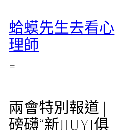
跳
至
蛤蟆先生去看心
主
要
理師
內
容
兩會特別報道 |
磅礴“新JIUYI俱