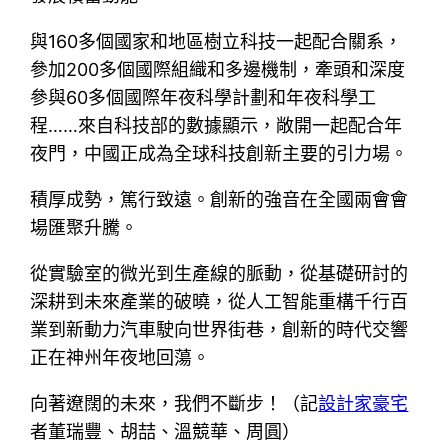
與160多個國家和地區樹立科技一起配合關系，
參加200多個國際組織和多邊機制，牽頭和深度
參與60多個國際年夜科學計劃和年夜科學工
程……來自科技部的數據顯示，敞開一起配合年
夜門，中國正成為全球科技創新主要的引力場。
積厚成勢，篤行致遠。創新的強音在全國兩會會
場匯聚升騰。
從實驗室的微光到生產線的脈動，從基礎研討的
深耕到未來產業的破曉，從人工智能重構千行百
業到新動力汽車駛向世界街巷，創新的時代交響
正在神州年夜地回蕩。
向著遼闊的未來，我們不斷步！（記
設計家豪宅
者董瑞豐、胡喆、溫競華、周圓）