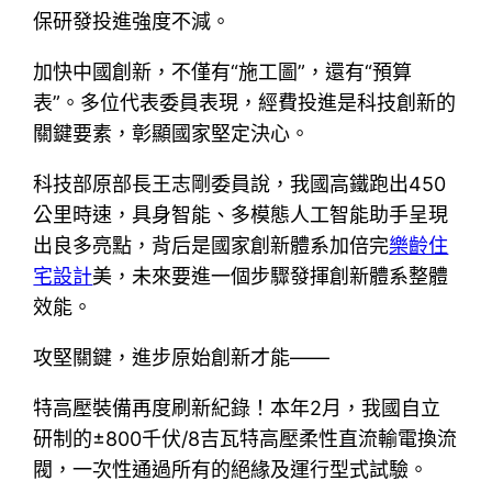
保研發投進強度不減。
加快中國創新，不僅有“施工圖”，還有“預算
表”。多位代表委員表現，經費投進是科技創新的
關鍵要素，彰顯國家堅定決心。
科技部原部長王志剛委員說，我國高鐵跑出450
公里時速，具身智能、多模態人工智能助手呈現
出良多亮點，背后是國家創新體系加倍完
樂齡住
宅設計
美，未來要進一個步驟發揮創新體系整體
效能。
攻堅關鍵，進步原始創新才能——
特高壓裝備再度刷新紀錄！本年2月，我國自立
研制的±800千伏/8吉瓦特高壓柔性直流輸電換流
閥，一次性通過所有的絕緣及運行型式試驗。