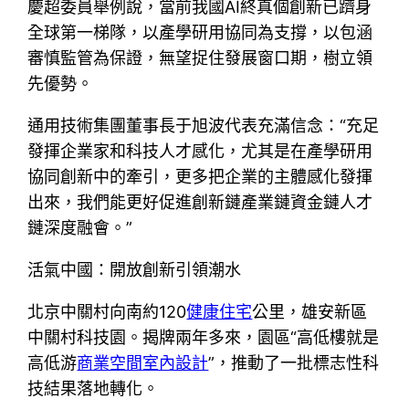
慶超委員舉例說，當前我國AI終真個創新已躋身
全球第一梯隊，以產學研用協同為支撐，以包涵
審慎監管為保證，無望捉住發展窗口期，樹立領
先優勢。
通用技術集團董事長于旭波代表充滿信念：“充足
發揮企業家和科技人才感化，尤其是在產學研用
協同創新中的牽引，更多把企業的主體感化發揮
出來，我們能更好促進創新鏈產業鏈資金鏈人才
鏈深度融會。”
活氣中國：開放創新引領潮水
北京中關村向南約120
健康住宅
公里，雄安新區
中關村科技園。揭牌兩年多來，園區“高低樓就是
高低游
商業空間室內設計
”，推動了一批標志性科
技結果落地轉化。