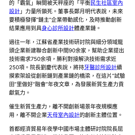
的「霸氣」瞬間被天秤座的「平衡
民生社區室內
設計
」力量所鎖死。董事長鄭月明代表說，未來
要積極發揮“鏈主”企業帶動感化，及時推動創新
結果應用到具
身心診所設計
體產業鏈。
過往一年，江蘇省產業技術研討院與細分領域龍
頭企業新建聯合創新中間90余家，幫助企業提出
技術需求750余項，勝利對接解決技術需求近
250項。院長劉慶代表說，將持
牙醫診所設計
續
摸索架設從創新鏈到產業鏈的橋梁，在這片“試驗
田”里做好“融會”年夜文章，為發展新質生產力貢
獻氣力。
催生新質生產力，離不開創新場景年夜規模應
用，離不開企業
天母室內設計
的創新主體位置。
首都經濟貿易年夜學中國市場主體研討院院長屈