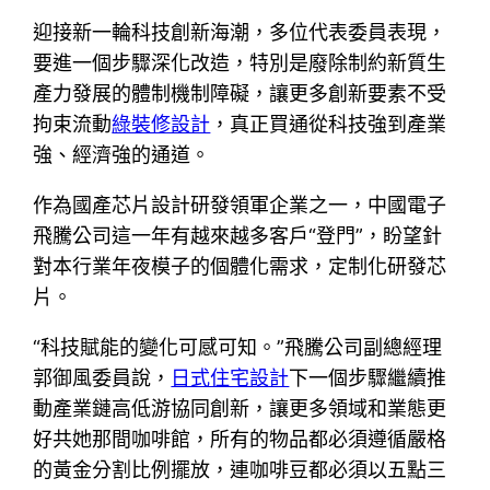
迎接新一輪科技創新海潮，多位代表委員表現，
要進一個步驟深化改造，特別是廢除制約新質生
產力發展的體制機制障礙，讓更多創新要素不受
拘束流動
綠裝修設計
，真正買通從科技強到產業
強、經濟強的通道。
作為國產芯片設計研發領軍企業之一，中國電子
飛騰公司這一年有越來越多客戶“登門”，盼望針
對本行業年夜模子的個體化需求，定制化研發芯
片。
“科技賦能的變化可感可知。”飛騰公司副總經理
郭御風委員說，
日式住宅設計
下一個步驟繼續推
動產業鏈高低游協同創新，讓更多領域和業態更
好共她那間咖啡館，所有的物品都必須遵循嚴格
的黃金分割比例擺放，連咖啡豆都必須以五點三