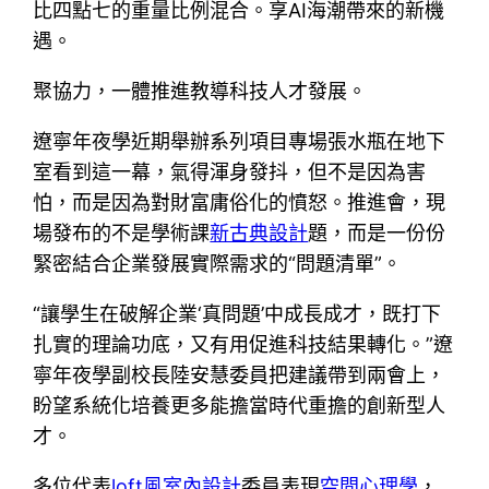
比四點七的重量比例混合。享AI海潮帶來的新機
遇。
聚協力，一體推進教導科技人才發展。
遼寧年夜學近期舉辦系列項目專場張水瓶在地下
室看到這一幕，氣得渾身發抖，但不是因為害
怕，而是因為對財富庸俗化的憤怒。推進會，現
場發布的不是學術課
新古典設計
題，而是一份份
緊密結合企業發展實際需求的“問題清單”。
“讓學生在破解企業‘真問題’中成長成才，既打下
扎實的理論功底，又有用促進科技結果轉化。”遼
寧年夜學副校長陸安慧委員把建議帶到兩會上，
盼望系統化培養更多能擔當時代重擔的創新型人
才。
多位代表
loft風室內設計
委員表現
空間心理學
，