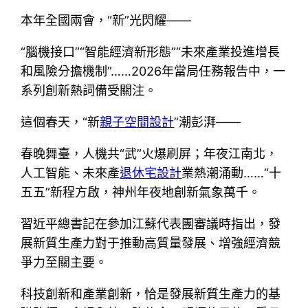
本年全國兩會，“新”光閃耀——
“腦機接口”“智能經濟新形態”“未來產業投進增長
和風險分擔機制”……2026年當局任務報告中，一
系列創新熱詞備受關注。
這個春天，“新
親子空間設計
”潮彭湃——
春晚舞臺，人機共“武”火爆刷屏；年夜江南北，
人工智能、未來產
退休宅設計
業熱潮涌動……“十
五五”新程方啟，神州年夜地創新氣象萬千。
習近平總書記在參加江蘇代表團審議時指出，發
展新質生產力對于推動高質量發展、增強經濟競
爭力至關主要。
科技創新和產業創新，恰是發展新質生產力的基