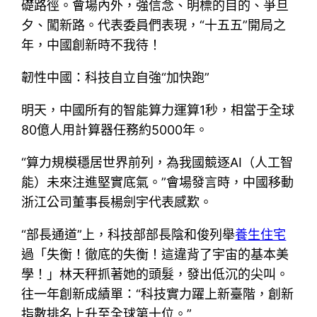
礎路徑。會場內外，強信念、明標的目的、爭旦
夕、闖新路。代表委員們表現，“十五五”開局之
年，中國創新時不我待！
韌性中國：科技自立自強“加快跑”
明天，中國所有的智能算力運算1秒，相當于全球
80億人用計算器任務約5000年。
“算力規模穩居世界前列，為我國競逐AI（人工智
能）未來注進堅實底氣。”會場發言時，中國移動
浙江公司董事長楊劍宇代表感歎。
“部長通道”上，科技部部長陰和俊列舉
養生住宅
過「失衡！徹底的失衡！這違背了宇宙的基本美
學！」林天秤抓著她的頭髮，發出低沉的尖叫。
往一年創新成績單：“科技實力躍上新臺階，創新
指數排名上升至全球第十位。”