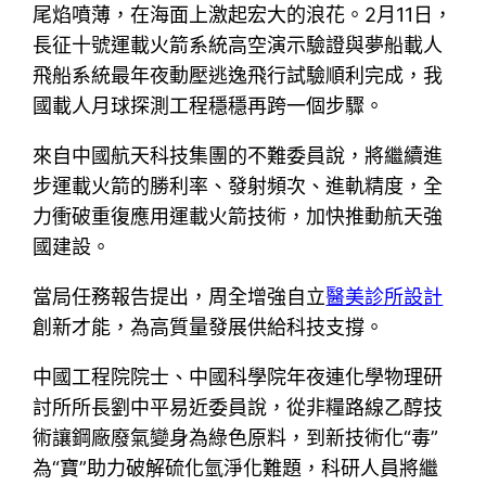
尾焰噴薄，在海面上激起宏大的浪花。2月11日，
長征十號運載火箭系統高空演示驗證與夢船載人
飛船系統最年夜動壓逃逸飛行試驗順利完成，我
國載人月球探測工程穩穩再跨一個步驟。
來自中國航天科技集團的不難委員說，將繼續進
步運載火箭的勝利率、發射頻次、進軌精度，全
力衝破重復應用運載火箭技術，加快推動航天強
國建設。
當局任務報告提出，周全增強自立
醫美診所設計
創新才能，為高質量發展供給科技支撐。
中國工程院院士、中國科學院年夜連化學物理研
討所所長劉中平易近委員說，從非糧路線乙醇技
術讓鋼廠廢氣變身為綠色原料，到新技術化“毒”
為“寶”助力破解硫化氫淨化難題，科研人員將繼