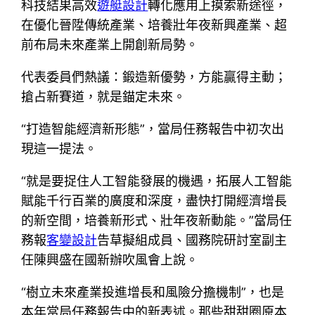
科技結果高效
遊艇設計
轉化應用上摸索新途徑，
在優化晉陞傳統產業、培養壯年夜新興產業、超
前布局未來產業上開創新局勢。
代表委員們熱議：鍛造新優勢，方能贏得主動；
搶占新賽道，就是錨定未來。
“打造智能經濟新形態”，當局任務報告中初次出
現這一提法。
“就是要捉住人工智能發展的機遇，拓展人工智能
賦能千行百業的廣度和深度，盡快打開經濟增長
的新空間，培養新形式、壯年夜新動能。”當局任
務報
客變設計
告草擬組成員、國務院研討室副主
任陳興盛在國新辦吹風會上說。
“樹立未來產業投進增長和風險分擔機制”，也是
本年當局任務報告中的新表述。那些甜甜圈原本