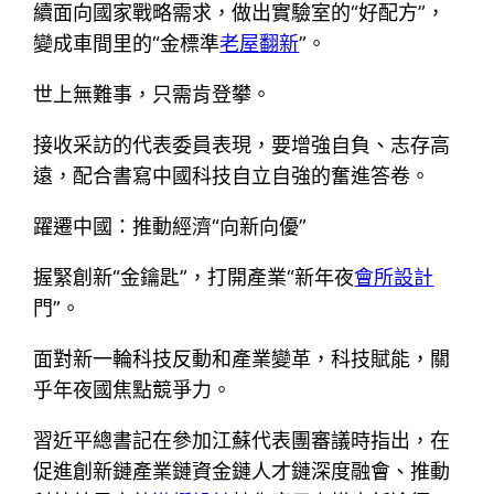
續面向國家戰略需求，做出實驗室的“好配方”，
變成車間里的“金標準
老屋翻新
”。
世上無難事，只需肯登攀。
接收采訪的代表委員表現，要增強自負、志存高
遠，配合書寫中國科技自立自強的奮進答卷。
躍遷中國：推動經濟“向新向優”
握緊創新“金鑰匙”，打開產業“新年夜
會所設計
門”。
面對新一輪科技反動和產業變革，科技賦能，關
乎年夜國焦點競爭力。
習近平總書記在參加江蘇代表團審議時指出，在
促進創新鏈產業鏈資金鏈人才鏈深度融會、推動